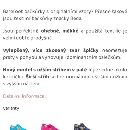
Barefoot bačkůrky s originálními vzory? Přesně takové
jsou textilní bačkůrky značky Beda.
Jsou perfektně
ohebné
,
měkké
a použitá textilie je
velmi dobře prodyšná.
Vylepšený, více zkosený tvar špičky
neomezuje
prsty v pohybu a vyhovuje i dominantním palečkům.
Nový model s užším střihem v patě
lépe sedne okolo
kotníčku.
Širší střih
sedne normálním i širším nožkám
s vyšším nártem.
Detailní informace
Varianty