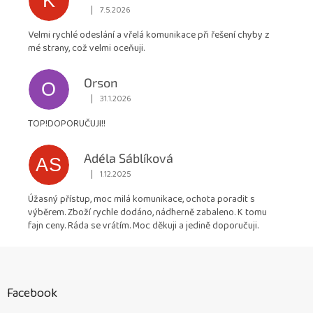
K
|
7.5.2026
Hodnocení obchodu je 5 z 5 hvězdiček.
Velmi rychlé odeslání a vřelá komunikace při řešení chyby z
mé strany, což velmi oceňuji.
Orson
O
|
31.1.2026
Hodnocení obchodu je 5 z 5 hvězdiček.
TOP!DOPORUČUJI!!
Adéla Sáblíková
AS
|
1.12.2025
Hodnocení obchodu je 5 z 5 hvězdiček.
Úžasný přístup, moc milá komunikace, ochota poradit s
výběrem. Zboží rychle dodáno, nádherně zabaleno. K tomu
fajn ceny. Ráda se vrátím. Moc děkuji a jedině doporučuji.
Z
á
p
Facebook
a