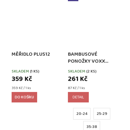
MĚŘIDLO PLUS12
BAMBUSOVÉ
PONOŽKY VOXX
BELKINIK MIX KLUK
SKLADEM
(1 KS)
SKLADEM
(2 KS)
359 Kč
261 Kč
Měrná
Měrná
359 Kč / 1 ks
87 Kč / 1 ks
cena:
cena:
DO KOŠÍKU
DETAIL
20-24
25-29
35-38