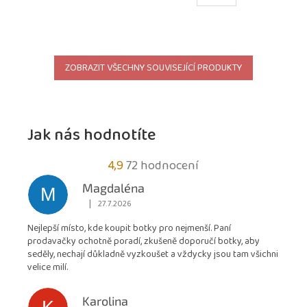
ZOBRAZIT VŠECHNY SOUVISEJÍCÍ PRODUKTY
Jak nás hodnotíte
Průměrné
4,9
72 hodnocení
hodnocení
Magdaléna
M
obchodu
|
27.7.2026
Hodnocení obchodu je 5 z 5 hvězdiček.
je
Nejlepší místo, kde koupit botky pro nejmenší. Paní
4,9
prodavačky ochotně poradí, zkušeně doporučí botky, aby
z
seděly, nechají důkladně vyzkoušet a vždycky jsou tam všichni
5
velice milí.
hvězdiček.
Karolina