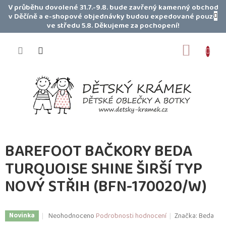
Přejít
V průběhu dovolené 31.7.-9.8. bude zavřený kamenný obchod
na
v Děčíně a e-shopové objednávky budou expedované pouze
obsah
ve středu 5.8. Děkujeme za pochopení!
NÁKUP
KOŠÍK
BAREFOOT BAČKORY BEDA
TURQUOISE SHINE ŠIRŠÍ TYP
NOVÝ STŘIH (BFN-170020/W)
Průměrné
Neohodnoceno
Podrobnosti hodnocení
Značka:
Beda
Novinka
hodnocení