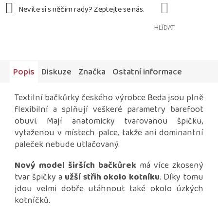
HLÍDAT
Popis
Diskuze
Značka
Ostatní informace
Textilní bačkůrky českého výrobce Beda jsou plně
flexibilní a splňují veškeré parametry barefoot
obuvi. Mají anatomicky tvarovanou špičku,
vytaženou v místech palce, takže ani dominantní
paleček nebude utlačovaný.
Nový model širších bačkůrek
má více zkosený
tvar špičky a
užší střih okolo kotníku
. Díky tomu
jdou velmi dobře utáhnout také okolo úzkých
kotníčků.