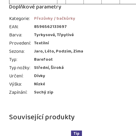
Doplňkové parametry
Kategorie
:
Přezůvky / bačkůrky
EAN
:
8596562133697
Barva
:
Tyrkysová, Třpytivá
Provedení
:
Textilní
Sezona
:
Jaro, Léto, Podzim, Zima
Typ
:
Barefoot
Typ nožky
:
Střední, Široká
Určení
:
Dívky
Výška
:
Nízké
Zapínání
:
Suchý zip
Související produkty
Tip