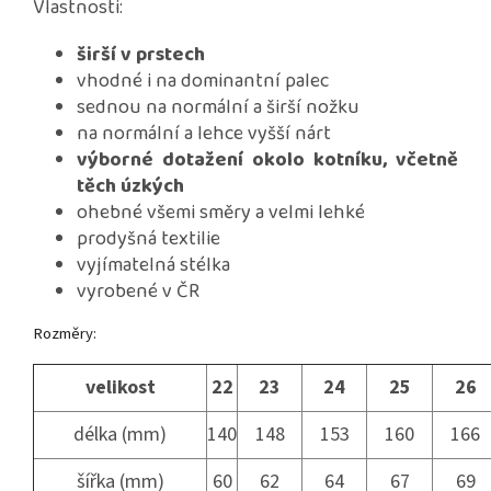
Vlastnosti:
širší v prstech
vhodné i na dominantní palec
sednou na normální a širší nožku
na normální a lehce vyšší nárt
výborné dotažení okolo kotníku, včetně
těch úzkých
ohebné všemi směry a velmi lehké
prodyšná textilie
vyjímatelná stélka
vyrobené v ČR
Rozměry:
velikost
22
23
24
25
26
délka (mm)
140
148
153
160
166
šířka (mm)
60
62
64
67
69