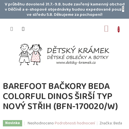
Přejít
V průběhu dovolené 31.7.-9.8. bude zavřený kamenný obchod
na
v Děčíně a e-shopové objednávky budou expedované pouze
obsah
ve středu 5.8. Děkujeme za pochopení!
NÁKUP
KOŠÍK
BAREFOOT BAČKORY BEDA
COLORFUL DINOS ŠIRŠÍ TYP
NOVÝ STŘIH (BFN-170020/W)
Průměrné
Neohodnoceno
Podrobnosti hodnocení
Značka:
Beda
Novinka
hodnocení