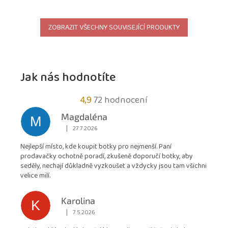
ZOBRAZIT VŠECHNY SOUVISEJÍCÍ PRODUKTY
Jak nás hodnotíte
Průměrné
4,9
72 hodnocení
hodnocení
Magdaléna
M
obchodu
|
27.7.2026
Hodnocení obchodu je 5 z 5 hvězdiček.
je
Nejlepší místo, kde koupit botky pro nejmenší. Paní
4,9
prodavačky ochotně poradí, zkušeně doporučí botky, aby
z
seděly, nechají důkladně vyzkoušet a vždycky jsou tam všichni
5
velice milí.
hvězdiček.
Karolina
K
|
7.5.2026
Hodnocení obchodu je 5 z 5 hvězdiček.