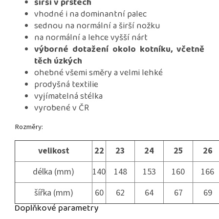
širší v prstech
vhodné i na dominantní palec
sednou na normální a širší nožku
na normální a lehce vyšší nárt
výborné dotažení okolo kotníku, včetně
těch úzkých
ohebné všemi směry a velmi lehké
prodyšná textilie
vyjímatelná stélka
vyrobené v ČR
Rozměry:
velikost
22
23
24
25
26
délka (mm)
140
148
153
160
166
šířka (mm)
60
62
64
67
69
Doplňkové parametry