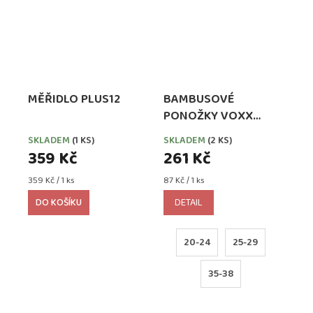
MĚŘIDLO PLUS12
BAMBUSOVÉ
PONOŽKY VOXX
BELKINIK MIX KLUK
SKLADEM
(1 KS)
SKLADEM
(2 KS)
359 Kč
261 Kč
Měrná
Měrná
359 Kč / 1 ks
87 Kč / 1 ks
cena:
cena:
DO KOŠÍKU
DETAIL
20-24
25-29
35-38