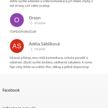
Velmi rychlé odeslání a vřelá komunikace při řešení chyby z
mé strany, což velmi oceňuji.
Orson
O
|
31.1.2026
Hodnocení obchodu je 5 z 5 hvězdiček.
TOP!DOPORUČUJI!!
Adéla Sáblíková
AS
|
1.12.2025
Hodnocení obchodu je 5 z 5 hvězdiček.
Úžasný přístup, moc milá komunikace, ochota poradit s
výběrem. Zboží rychle dodáno, nádherně zabaleno. K tomu
fajn ceny. Ráda se vrátím. Moc děkuji a jedině doporučuji.
Z
á
p
Facebook
a
t
í