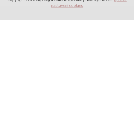
Copyright 2026
Dětský krámek
. Všechna práva vyhrazena.
Upravit
nastavení cookies