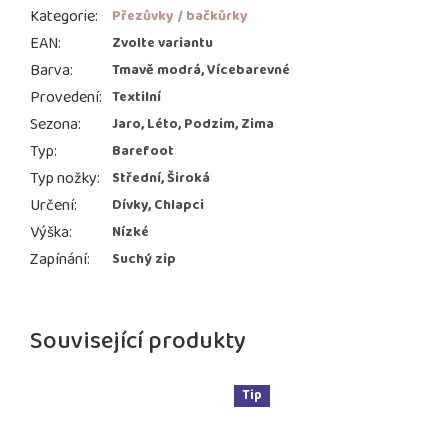
Kategorie
:
Přezůvky / bačkůrky
EAN
:
Zvolte variantu
Barva
:
Tmavě modrá, Vícebarevné
Provedení
:
Textilní
Sezona
:
Jaro, Léto, Podzim, Zima
Typ
:
Barefoot
Typ nožky
:
Střední, Široká
Určení
:
Dívky, Chlapci
Výška
:
Nízké
Zapínání
:
Suchý zip
Související produkty
Tip