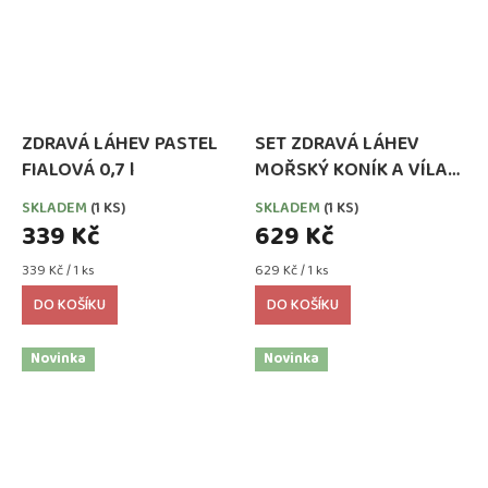
ZDRAVÁ LÁHEV PASTEL
SET ZDRAVÁ LÁHEV
FIALOVÁ 0,7 l
MOŘSKÝ KONÍK A VÍLA
0,5 l + ZDRAVÁ SVÁČA
SKLADEM
(1 KS)
SKLADEM
(1 KS)
900 ml
339 Kč
629 Kč
Měrná
Měrná
339 Kč / 1 ks
629 Kč / 1 ks
cena:
cena:
DO KOŠÍKU
DO KOŠÍKU
Novinka
Novinka