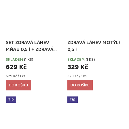
SET ZDRAVÁ LÁHEV
ZDRAVÁ LÁHEV MOTÝLI
MŇAU 0,5 l + ZDRAVÁ
0,5 l
SVÁČA 900 ml
SKLADEM
(1 KS)
SKLADEM
(1 KS)
629 Kč
329 Kč
Měrná
Měrná
629 Kč / 1 ks
329 Kč / 1 ks
cena:
cena:
DO KOŠÍKU
DO KOŠÍKU
Tip
Tip