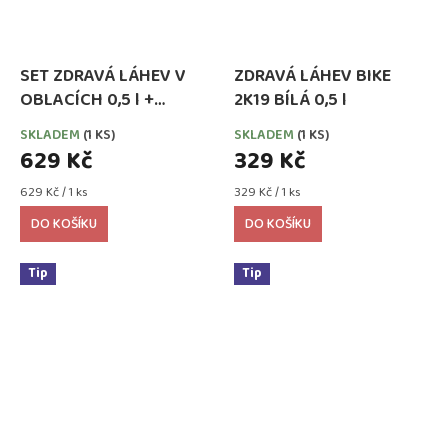
SET ZDRAVÁ LÁHEV V
ZDRAVÁ LÁHEV BIKE
OBLACÍCH 0,5 l +
2K19 BÍLÁ 0,5 l
ZDRAVÁ SVÁČA 900 ml
SKLADEM
(1 KS)
SKLADEM
(1 KS)
629 Kč
329 Kč
Měrná
Měrná
629 Kč / 1 ks
329 Kč / 1 ks
cena:
cena:
DO KOŠÍKU
DO KOŠÍKU
Tip
Tip