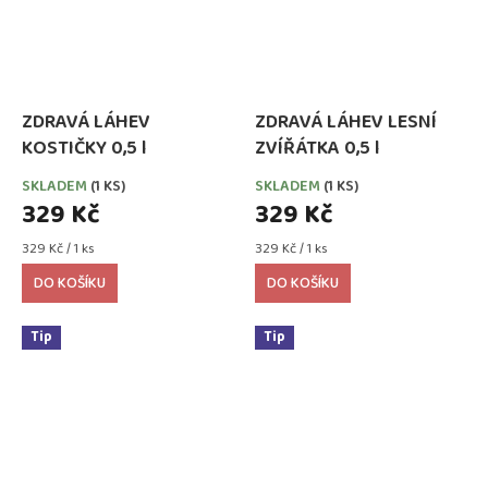
ZDRAVÁ LÁHEV
ZDRAVÁ LÁHEV LESNÍ
KOSTIČKY 0,5 l
ZVÍŘÁTKA 0,5 l
SKLADEM
(1 KS)
SKLADEM
(1 KS)
329 Kč
329 Kč
Měrná
Měrná
329 Kč / 1 ks
329 Kč / 1 ks
cena:
cena:
DO KOŠÍKU
DO KOŠÍKU
Tip
Tip