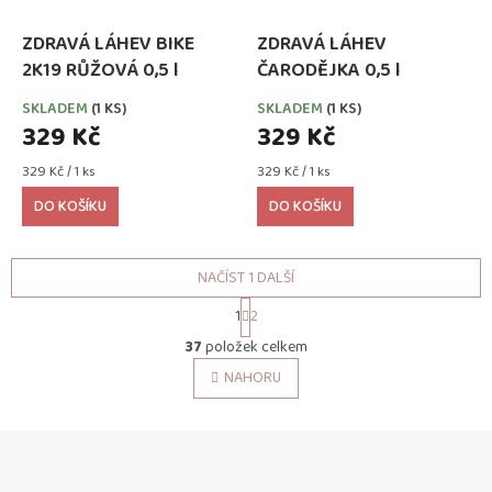
ZDRAVÁ LÁHEV BIKE
ZDRAVÁ LÁHEV
2K19 RŮŽOVÁ 0,5 l
ČARODĚJKA 0,5 l
SKLADEM
(1 KS)
SKLADEM
(1 KS)
329 Kč
329 Kč
Měrná
Měrná
329 Kč / 1 ks
329 Kč / 1 ks
cena:
cena:
DO KOŠÍKU
DO KOŠÍKU
NAČÍST 1 DALŠÍ
S
1
2
t
O
r
37
položek celkem
v
á
l
NAHORU
n
á
k
o
d
v
Z
a
á
c
á
n
í
p