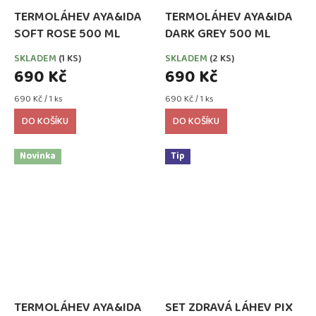
TERMOLÁHEV AYA&IDA
TERMOLÁHEV AYA&IDA
SOFT ROSE 500 ML
DARK GREY 500 ML
SKLADEM
(1 KS)
SKLADEM
(2 KS)
690 Kč
690 Kč
Měrná
Měrná
690 Kč / 1 ks
690 Kč / 1 ks
cena:
cena:
DO KOŠÍKU
DO KOŠÍKU
Novinka
Tip
TERMOLÁHEV AYA&IDA
SET ZDRAVÁ LÁHEV PIX