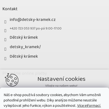
Kontakt
info
@
detsky-kramek.cz
+420 723 053 937 po-pá 9:00-17:00
Dětský krámek
detsky_kramek/
Dětský krámek
Přijímáme online platby
Nastavení cookies
Vítejte na našem webu!
Potřebujeme nastavit cookies a související technologie, aby
Náš e-shop používá soubory cookies, abychom Vám umožnili
zobrazovaný obsah odpovídal vašim potřebám a vy na webu nalezli
pohodlné prohlížení webu. Díky analýze můžeme neustále
přesně to, co potřebujete. Soubory cookies používané na našem webu
nikdy neslouží ke zjišťování totožnosti uživatelů stránek
.
vylepšovat jeho funkce, výkon a použitelnost.
Více informací.