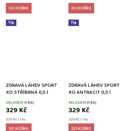
cena:
cena:
DO KOŠÍKU
DO KOŠÍKU
Tip
Tip
ZDRAVÁ LÁHEV SPORT
ZDRAVÁ LÁHEV SPORT
XO STŘÍBRNÁ 0,5 l
XO ANTRACIT 0,5 l
SKLADEM
(1 KS)
SKLADEM
(1 KS)
329 Kč
329 Kč
Měrná
Měrná
329 Kč / 1 ks
329 Kč / 1 ks
cena:
cena:
DO KOŠÍKU
DO KOŠÍKU