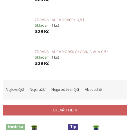
ZDRAVÁ LÁHEV DRÁČEK 0,5 l
Skladem
(1 ks)
329 Kč
ZDRAVÁ LÁHEV MOŘSKÝ KONÍK A VÍLA 0,5 l
Skladem
(1 ks)
329 Kč
Ř
a
Nejlevnější
Nejdražší
Nejprodávanější
Abecedně
z
e
n
OTEVŘÍT FILTR
í
p
V
r
Novinka
Tip