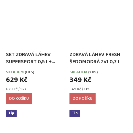
SET ZDRAVÁ LÁHEV
ZDRAVÁ LÁHEV FRESH
SUPERSPORT 0,5 l +
ŠEDOMODRÁ 2v1 0,7 l
ZDRAVÁ SVÁČA 900 ml
SKLADEM
(1 KS)
SKLADEM
(1 KS)
629 Kč
349 Kč
Měrná
Měrná
629 Kč / 1 ks
349 Kč / 1 ks
cena:
cena:
DO KOŠÍKU
DO KOŠÍKU
Tip
Tip