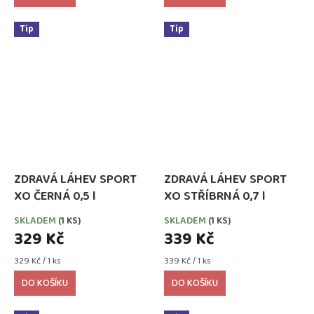
Tip
Tip
ZDRAVÁ LÁHEV SPORT
ZDRAVÁ LÁHEV SPORT
XO ČERNÁ 0,5 l
XO STŘÍBRNÁ 0,7 l
SKLADEM
(1 KS)
SKLADEM
(1 KS)
329 Kč
339 Kč
Měrná
Měrná
329 Kč / 1 ks
339 Kč / 1 ks
cena:
cena:
DO KOŠÍKU
DO KOŠÍKU