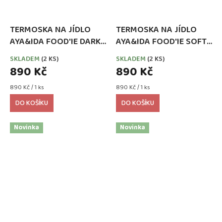
TERMOSKA NA JÍDLO
TERMOSKA NA JÍDLO
AYA&IDA FOOD'IE DARK
AYA&IDA FOOD'IE SOFT
GREY 500 ML
ROSE 500 ML
SKLADEM
(2 KS)
SKLADEM
(2 KS)
890 Kč
890 Kč
Měrná
Měrná
890 Kč / 1 ks
890 Kč / 1 ks
cena:
cena:
DO KOŠÍKU
DO KOŠÍKU
Novinka
Novinka