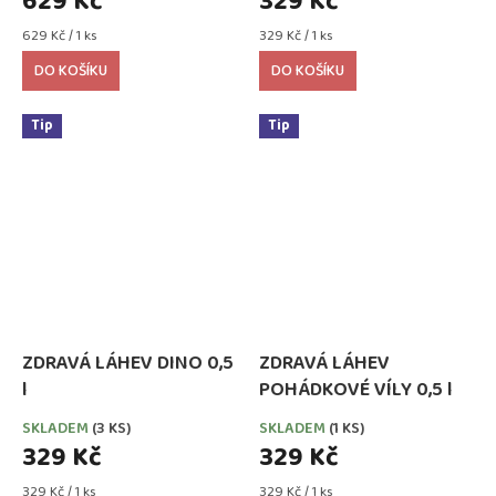
629 Kč
329 Kč
Měrná
Měrná
629 Kč / 1 ks
329 Kč / 1 ks
cena:
cena:
DO KOŠÍKU
DO KOŠÍKU
Tip
Tip
ZDRAVÁ LÁHEV DINO 0,5
ZDRAVÁ LÁHEV
l
POHÁDKOVÉ VÍLY 0,5 l
SKLADEM
(3 KS)
SKLADEM
(1 KS)
329 Kč
329 Kč
Měrná
Měrná
329 Kč / 1 ks
329 Kč / 1 ks