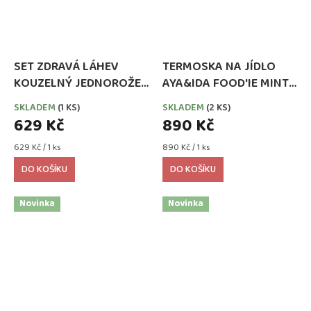
SET ZDRAVÁ LÁHEV
TERMOSKA NA JÍDLO
KOUZELNÝ JEDNOROŽEC
AYA&IDA FOOD'IE MINT
0,5 l + ZDRAVÁ SVÁČA
GREEN 500 ML
SKLADEM
(1 KS)
SKLADEM
(2 KS)
900 ml
629 Kč
890 Kč
Měrná
Měrná
629 Kč / 1 ks
890 Kč / 1 ks
cena:
cena:
DO KOŠÍKU
DO KOŠÍKU
Novinka
Novinka