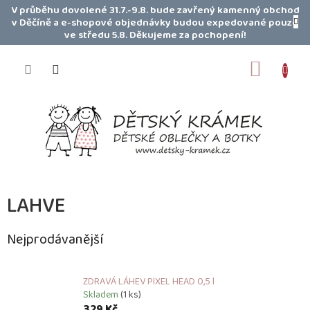
Přejít
V průběhu dovolené 31.7.-9.8. bude zavřený kamenný obchod
na
v Děčíně a e-shopové objednávky budou expedované pouze
obsah
ve středu 5.8. Děkujeme za pochopení!
NÁKUP
KOŠÍK
LAHVE
Nejprodávanější
ZDRAVÁ LÁHEV PIXEL HEAD 0,5 l
Skladem
(1 ks)
329 Kč