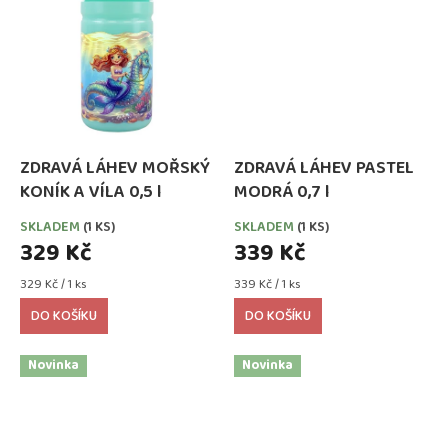
ZDRAVÁ LÁHEV MOŘSKÝ
ZDRAVÁ LÁHEV PASTEL
KONÍK A VÍLA 0,5 l
MODRÁ 0,7 l
SKLADEM
(1 KS)
SKLADEM
(1 KS)
329 Kč
339 Kč
Měrná
Měrná
329 Kč / 1 ks
339 Kč / 1 ks
cena:
cena:
DO KOŠÍKU
DO KOŠÍKU
Novinka
Novinka