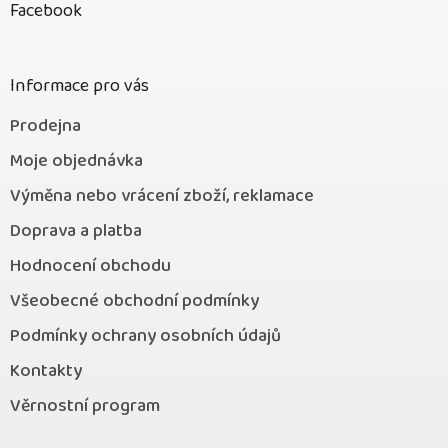
í
p
Facebook
a
r
t
v
í
k
Informace pro vás
y
v
ý
Prodejna
p
Moje objednávka
i
s
Výměna nebo vrácení zboží, reklamace
u
Doprava a platba
Hodnocení obchodu
Všeobecné obchodní podmínky
Podmínky ochrany osobních údajů
Kontakty
Věrnostní program