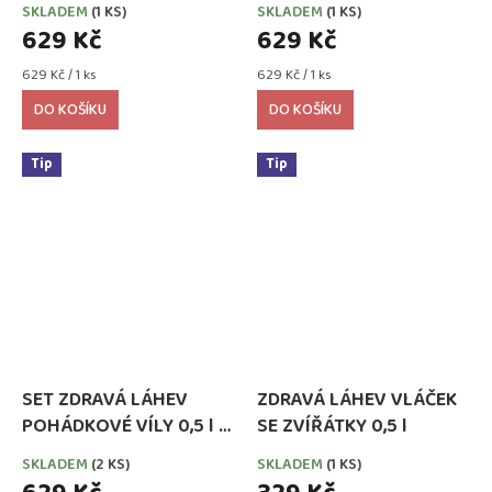
SKLADEM
(1 KS)
SKLADEM
(1 KS)
ml
629 Kč
629 Kč
Měrná
Měrná
629 Kč / 1 ks
629 Kč / 1 ks
cena:
cena:
DO KOŠÍKU
DO KOŠÍKU
Tip
Tip
SET ZDRAVÁ LÁHEV
ZDRAVÁ LÁHEV VLÁČEK
POHÁDKOVÉ VÍLY 0,5 l +
SE ZVÍŘÁTKY 0,5 l
ZDRAVÁ SVÁČA 900 ml
SKLADEM
(2 KS)
SKLADEM
(1 KS)