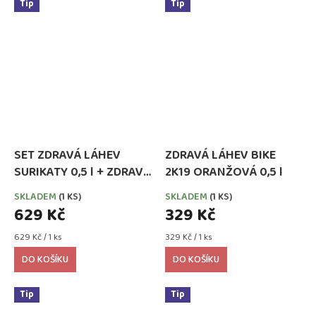
Tip
Tip
SET ZDRAVÁ LÁHEV
ZDRAVÁ LÁHEV BIKE
SURIKATY 0,5 l + ZDRAVÁ
2K19 ORANŽOVÁ 0,5 l
SVÁČA 900 ml
SKLADEM
(1 KS)
SKLADEM
(1 KS)
629 Kč
329 Kč
Měrná
Měrná
629 Kč / 1 ks
329 Kč / 1 ks
cena:
cena:
DO KOŠÍKU
DO KOŠÍKU
Tip
Tip