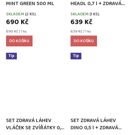
MINT GREEN 500 ML
HEADL 0,7 l + ZDRAVÁ
SVÁČA 900 ml
SKLADEM
(2 KS)
SKLADEM
(1 KS)
690 Kč
639 Kč
Měrná
Měrná
690 Kč / 1 ks
639 Kč / 1 ks
cena:
cena:
DO KOŠÍKU
DO KOŠÍKU
Tip
Tip
SET ZDRAVÁ LÁHEV
SET ZDRAVÁ LÁHEV
VLÁČEK SE ZVÍŘÁTKY 0,5
DINO 0,5 l + ZDRAVÁ
l + ZDRAVÁ SVÁČA 900
SVÁČA 900 ml