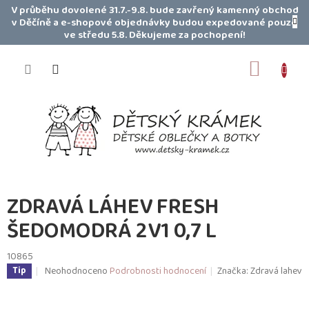
Přejít
V průběhu dovolené 31.7.-9.8. bude zavřený kamenný obchod
na
v Děčíně a e-shopové objednávky budou expedované pouze
obsah
ve středu 5.8. Děkujeme za pochopení!
NÁKUP
KOŠÍK
ZDRAVÁ LÁHEV FRESH
ŠEDOMODRÁ 2V1 0,7 L
10865
Průměrné
Neohodnoceno
Podrobnosti hodnocení
Značka:
Zdravá lahev
Tip
hodnocení
produktu