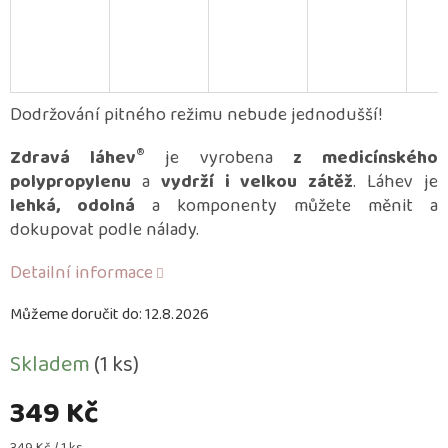
Dodržování pitného režimu nebude jednodušší!
®
Zdravá láhev
je vyrobena
z medicínského
polypropylenu
a
vydrží i velkou zátěž
. Láhev je
lehká, odolná
a komponenty můžete měnit a
dokupovat podle nálady.
Detailní informace
Můžeme doručit do:
12.8.2026
Skladem
(1 ks)
349 Kč
Měrná