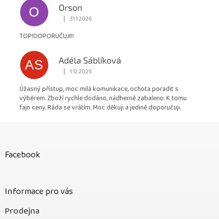
Orson
O
|
31.1.2026
Hodnocení obchodu je 5 z 5 hvězdiček.
TOP!DOPORUČUJI!!
Adéla Sáblíková
AS
|
1.12.2025
Hodnocení obchodu je 5 z 5 hvězdiček.
Úžasný přístup, moc milá komunikace, ochota poradit s
výběrem. Zboží rychle dodáno, nádherně zabaleno. K tomu
fajn ceny. Ráda se vrátím. Moc děkuji a jedině doporučuji.
Z
á
p
Facebook
a
t
í
Informace pro vás
Prodejna