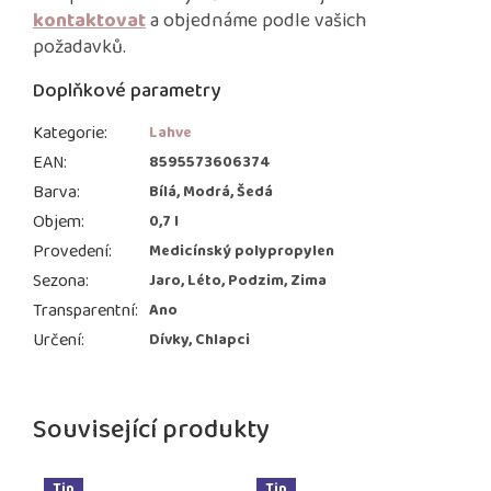
kontaktovat
a objednáme podle vašich
požadavků.
Doplňkové parametry
Kategorie
:
Lahve
EAN
:
8595573606374
Barva
:
Bílá, Modrá, Šedá
Objem
:
0,7 l
Provedení
:
Medicínský polypropylen
Sezona
:
Jaro, Léto, Podzim, Zima
Transparentní
:
Ano
Určení
:
Dívky, Chlapci
Související produkty
Tip
Tip