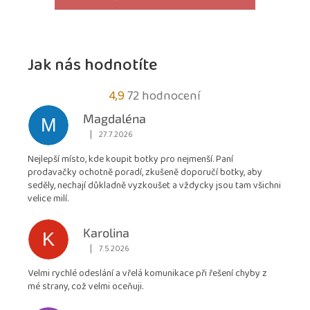
Jak nás hodnotíte
Průměrné
4,9
72 hodnocení
hodnocení
Magdaléna
M
obchodu
|
27.7.2026
Hodnocení obchodu je 5 z 5 hvězdiček.
je
Nejlepší místo, kde koupit botky pro nejmenší. Paní
4,9
prodavačky ochotně poradí, zkušeně doporučí botky, aby
z
seděly, nechají důkladně vyzkoušet a vždycky jsou tam všichni
5
velice milí.
hvězdiček.
Karolina
K
|
7.5.2026
Hodnocení obchodu je 5 z 5 hvězdiček.
Velmi rychlé odeslání a vřelá komunikace při řešení chyby z
mé strany, což velmi oceňuji.