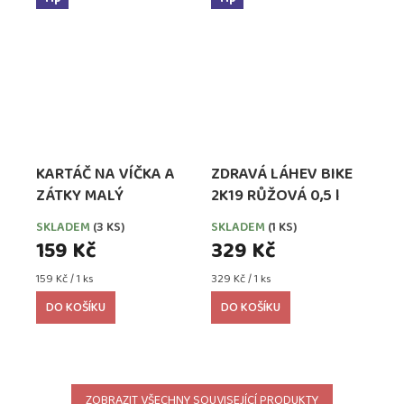
KARTÁČ NA VÍČKA A
ZDRAVÁ LÁHEV BIKE
ZÁTKY MALÝ
2K19 RŮŽOVÁ 0,5 l
SKLADEM
(3 KS)
SKLADEM
(1 KS)
159 Kč
329 Kč
Měrná
Měrná
159 Kč / 1 ks
329 Kč / 1 ks
cena:
cena:
DO KOŠÍKU
DO KOŠÍKU
ZOBRAZIT VŠECHNY SOUVISEJÍCÍ PRODUKTY