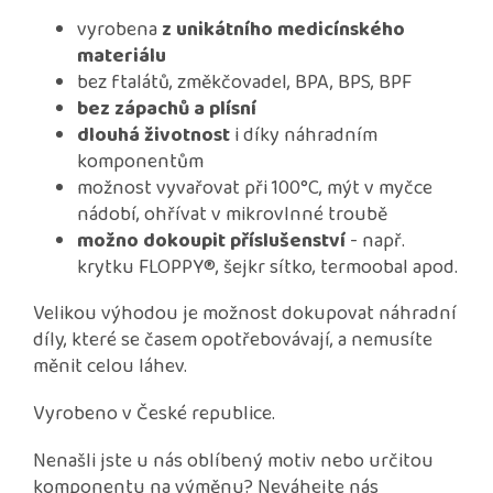
vyrobena
z unikátního medicínského
materiálu
bez ftalátů, změkčovadel, BPA, BPS, BPF
bez zápachů a plísní
dlouhá životnost
i díky náhradním
komponentům
možnost vyvařovat při 100°C, mýt v myčce
nádobí, ohřívat v mikrovlnné troubě
možno dokoupit příslušenství
- např.
krytku FLOPPY®, šejkr sítko, termoobal apod.
Velikou výhodou je možnost dokupovat náhradní
díly, které se časem opotřebovávají, a nemusíte
měnit celou láhev.
Vyrobeno v České republice.
Nenašli jste u nás oblíbený motiv nebo určitou
komponentu na výměnu? Neváhejte nás