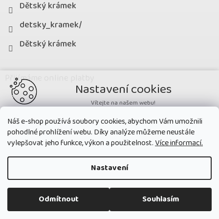
Dětský krámek
detsky_kramek/
Dětský krámek
Přijímáme online platby
Nastavení cookies
Vítejte na našem webu!
Potřebujeme nastavit cookies a související technologie, aby
Náš e-shop používá soubory cookies, abychom Vám umožnili
zobrazovaný obsah odpovídal vašim potřebám a vy na webu nalezli
pohodlné prohlížení webu. Díky analýze můžeme neustále
přesně to, co potřebujete. Soubory cookies používané na našem webu
nikdy neslouží ke zjišťování totožnosti uživatelů stránek
.
vylepšovat jeho funkce, výkon a použitelnost.
Více informací.
Přijmout všechny cookies
Nastavení
Nastavit
Copyright 2026
Dětský krámek
. Všechna práva vyhrazena.
Upravit
Odmítnout
Souhlasím
nastavení cookies
Technická cookies