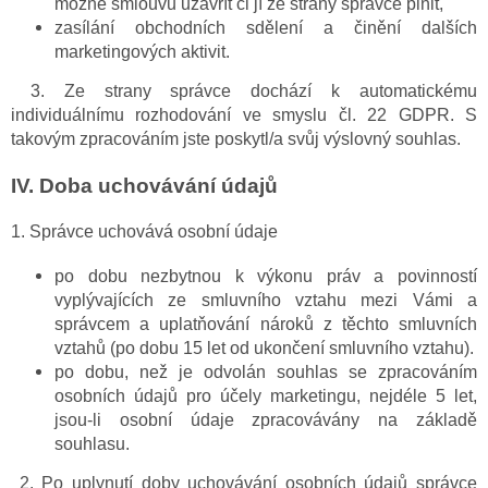
možné smlouvu uzavřít či jí ze strany správce plnit,
zasílání obchodních sdělení a činění dalších
marketingových aktivit.
3. Ze strany správce dochází k automatickému
individuálnímu rozhodování ve smyslu čl. 22 GDPR. S
takovým zpracováním jste poskytl/a svůj výslovný souhlas.
IV.
Doba uchovávání údajů
1. Správce uchovává osobní údaje
po dobu nezbytnou k výkonu práv a povinností
vyplývajících ze smluvního vztahu mezi Vámi a
správcem a uplatňování nároků z těchto smluvních
vztahů (po dobu 15 let od ukončení smluvního vztahu).
po dobu, než je odvolán souhlas se zpracováním
osobních údajů pro účely marketingu, nejdéle 5 let,
jsou-li osobní údaje zpracovávány na základě
souhlasu.
2. Po uplynutí doby uchovávání osobních údajů správce