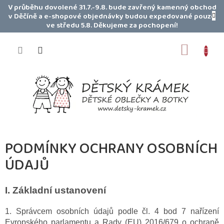
Přejít
V průběhu dovolené 31.7.-9.8. bude zavřený kamenný obchod
na
v Děčíně a e-shopové objednávky budou expedované pouze
obsah
ve středu 5.8. Děkujeme za pochopení!
NÁKUP
KOŠÍK
PODMÍNKY OCHRANY OSOBNÍCH
ÚDAJŮ
I.
Základní ustanovení
1. Správcem osobních údajů podle čl. 4 bod 7 nařízení
Evropského parlamentu a Rady (EU) 2016/679 o ochraně