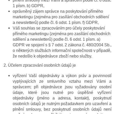
plnění smlouvy mezi Vámi a správcem podle čl. 6 odst.
1 písm. b) GDPR,
oprávněný zájem správce na poskytování přímého
marketingu (zejména pro zasílání obchodních sdělení
a newsletterů) podle čl. 6 odst. 1 písm. f) GDPR,
Váš souhlas se zpracováním pro účely poskytování
přímého marketingu (zejména pro zasílání obchodních
sdělení a newsletterů) podle čl. 6 odst. 1 písm. a)
GDPR ve spojení s § 7 odst. 2 zákona č. 480/2004 Sb.,
o některých službách informační společnosti v případě,
že nedošlo k objednávce zboží nebo služby.
2. Účelem zpracování osobních údajů je
vyřízení Vaší objednávky a výkon práv a povinností
vyplývajících ze smluvního vztahu mezi Vámi a
správcem; při objednávce jsou vyžadovány osobní
údaje, které jsou nutné pro úspěšné vyřízení
objednávky (jméno a adresa, kontakt), poskytnutí
osobních údajů je nutným požadavkem pro uzavření a
plnění smlouvy, bez poskytnutí osobních údajů není