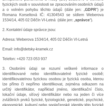
fyzických osob v souvislosti se zpracováním osobních údajů
a o volném pohybu těchto údajů (dále jen: „
GDPR
”) je
Romana Korseltová IČ: 41304543 se sídlem Weberova
1534/14, 405 02 Děčín VI-Letná (dále jen: „
správce
“).
2. Kontaktní údaje správce jsou:
Adresa: Weberova 1534/14, 405 02 Děčín VI-Letná
Email: info@detsky-kramek.cz
Telefon: +420 723 053 937
3. Osobními údaji se rozumí veškeré informace o
identifikované nebo identifikovatelné fyzické osobě;
identifikovatelnou fyzickou osobou je fyzická osoba, kterou
lze přímo či nepřímo identifikovat, zejména odkazem na
určitý identifikátor, například jméno, identifikační číslo,
lokační údaje, síťový identifikátor nebo na jeden či více
zvláštních prvků fyzické, fyziologické, genetické, psychické,
ekonomické, kulturní nebo společenské identity této fyzické