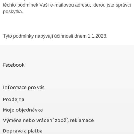
těchto podmínek Vaši e-mailovou adresu, kterou jste správci
poskytl/a.
Tyto podmínky nabývají účinnosti dnem 1.1.2023.
Z
á
p
Facebook
a
t
í
Informace pro vás
Prodejna
Moje objednávka
Výměna nebo vrácení zboží, reklamace
Doprava a platba