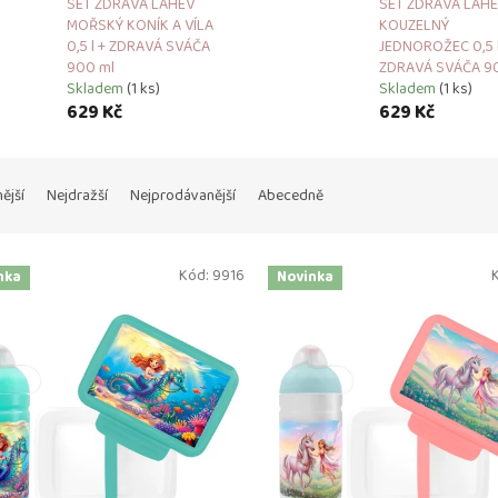
SET ZDRAVÁ LÁHEV
SET ZDRAVÁ LÁH
MOŘSKÝ KONÍK A VÍLA
KOUZELNÝ
0,5 l + ZDRAVÁ SVÁČA
JEDNOROŽEC 0,5 l
900 ml
ZDRAVÁ SVÁČA 9
Skladem
(1 ks)
Skladem
(1 ks)
629 Kč
629 Kč
ější
Nejdražší
Nejprodávanější
Abecedně
Kód:
9916
nka
Novinka