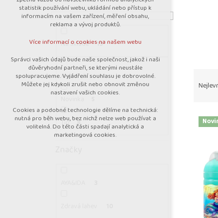
nutná pro provozování webu
n
statistik používání webu, ukládání nebo přístup k
udržení kontextu stránek (session):
n
informacím na vašem zařízení, měření obsahu,
případná přihlášení, volby jazyka, apod.
reklama a vývoj produktů.
í
Volitelná cookies
p
Více informací o cookies na našem webu
Na skladě
13
a
analytická pro anonymizované vyhodnocení
návštěvnosti
n
Správci vašich údajů bude naše společnost, jakož i naši
marketingová cookies (Google)
důvěryhodní partneři, se kterými neustále
e
Ř
Akce
0
spolupracujeme. Vyjádření souhlasu je dobrovolné.
l
Více informací o cookies na našem webu
a
Můžete jej kdykoli zrušit nebo obnovit změnou
Nejlevn
z
nastavení vašich cookies.
Novinka
5
e
Cookies a podobné technologie dělíme na technická:
Přijmout všechny cookies
V
n
nutná pro běh webu, bez nichž nelze web používat a
Novi
Tip
8
ý
í
volitelná. Do této části spadají analytická a
p
marketingová cookies.
p
Odmítnout vše
i
r
Značky
s
o
p
d
r
u
AYA&IDA
3
o
k
d
t
Zdravá lahev
10
u
ů