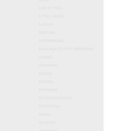
LAIT ET MIEL
LITTLE ANGEL
LURCHI
MELTON
MPDENMARK
NAKLADATELSTVÍ SKŘIVÁNEK
OLANG
OMAKING
PEDAG
PEGRES
PERKMAN
PETER LEGWOOD
PROTETIKA
REIMA
RICOSTA
SKINNERS