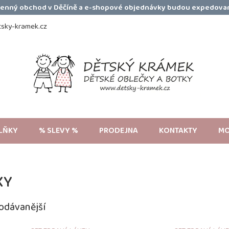
amenný obchod v Děčíně a e-shopové objednávky budou expedovan
sky-kramek.cz
LŇKY
% SLEVY %
PRODEJNA
KONTAKTY
MO
XY
odávanější