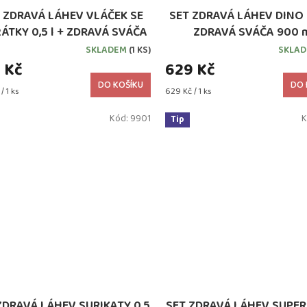
 ZDRAVÁ LÁHEV VLÁČEK SE
SET ZDRAVÁ LÁHEV DINO 0
ÁTKY 0,5 l + ZDRAVÁ SVÁČA
ZDRAVÁ SVÁČA 900 
900 ml
SKLADEM
(1 KS)
SKLA
 Kč
629 Kč
DO KOŠÍKU
DO 
Měrná
/ 1 ks
629 Kč / 1 ks
cena:
Kód:
9901
K
Tip
ZDRAVÁ LÁHEV SURIKATY 0,5
SET ZDRAVÁ LÁHEV SUPE