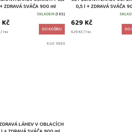
 + ZDRAVÁ SVÁČA 900 ml
0,5 l + ZDRAVÁ SVÁČA 9
SKLADEM
(1 KS)
SKLA
 Kč
629 Kč
DO KOŠÍKU
DO 
Měrná
/ 1 ks
629 Kč / 1 ks
cena:
Kód:
9869
 ZDRAVÁ LÁHEV V OBLACÍCH
5 l + ZDRAVÁ SVÁČA 900 ml