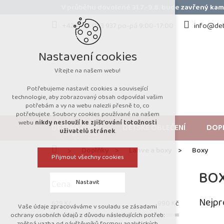
Přejít
V průběhu dovolené 31.7.-9.8. bude zavřený k
na
obsah
+420 723 053 937 po-pá 9:00-17:00
info@det
Nastavení cookies
Vítejte na našem webu!
Potřebujeme nastavit cookies a související
technologie, aby zobrazovaný obsah odpovídal vašim
potřebám a vy na webu nalezli přesně to, co
potřebujete. Soubory cookies používané na našem
webu
nikdy neslouží ke zjišťování totožnosti
DĚTSKÁ OBUV
DĚTSKÉ OBLEČENÍ
DOP
uživatelů stránek
.
Domů
Doplňky
Lahve a boxy
Boxy
Přijmout všechny cookies
P
BO
o
Nastavit
Cena
s
t
Nejpr
629
Kč
990
Kč
r
Vaše údaje zpracováváme v souladu se zásadami
Technická cookies
ochrany osobních údajů z důvodu následujících potřeb:
a
zpětná vazba od návštěvníků formou analytických