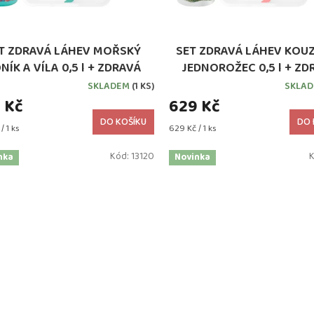
T ZDRAVÁ LÁHEV MOŘSKÝ
SET ZDRAVÁ LÁHEV KOU
NÍK A VÍLA 0,5 l + ZDRAVÁ
JEDNOROŽEC 0,5 l + ZD
SVÁČA 900 ml
SVÁČA 900 ml
SKLADEM
(1 KS)
SKLA
 Kč
629 Kč
DO KOŠÍKU
DO 
Měrná
/ 1 ks
629 Kč / 1 ks
cena:
Kód:
13120
nka
Novinka