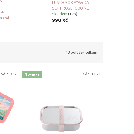
EV
LUNCH BOX AYA&IDA
SOFT ROSE 1000 ML
 +
Skladem
(1 ks)
00 ml
990 Kč
13
položek celkem
Kód:
9915
Kód:
13121
Novinka