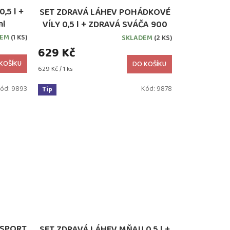
,5 l +
SET ZDRAVÁ LÁHEV POHÁDKOVÉ
ml
VÍLY 0,5 l + ZDRAVÁ SVÁČA 900
ml
DEM
(1 KS)
SKLADEM
(2 KS)
629 Kč
KOŠÍKU
DO KOŠÍKU
Měrná
629 Kč / 1 ks
cena:
ód:
9893
Kód:
9878
Tip
RSPORT
SET ZDRAVÁ LÁHEV MŇAU 0,5 l +