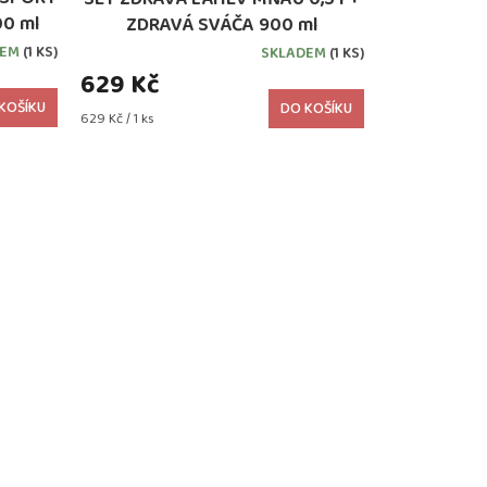
00 ml
ZDRAVÁ SVÁČA 900 ml
DEM
(1 KS)
SKLADEM
(1 KS)
629 Kč
KOŠÍKU
DO KOŠÍKU
Měrná
629 Kč / 1 ks
cena: