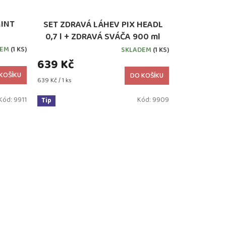
MINT
SET ZDRAVÁ LÁHEV PIX HEADL
0,7 l + ZDRAVÁ SVÁČA 900 ml
DEM
(1 KS)
SKLADEM
(1 KS)
639 Kč
KOŠÍKU
DO KOŠÍKU
Měrná
639 Kč / 1 ks
cena:
Kód:
9911
Kód:
9909
Tip