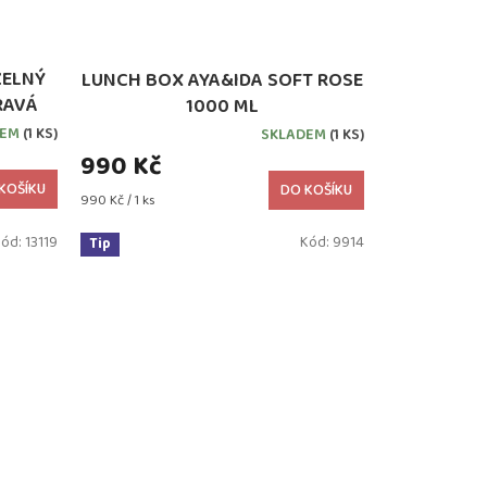
ZELNÝ
LUNCH BOX AYA&IDA SOFT ROSE
RAVÁ
1000 ML
DEM
(1 KS)
SKLADEM
(1 KS)
990 Kč
KOŠÍKU
DO KOŠÍKU
Měrná
990 Kč / 1 ks
cena:
Kód:
13119
Kód:
9914
Tip