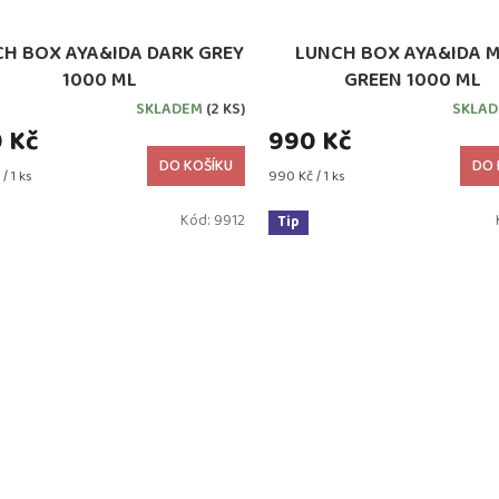
H BOX AYA&IDA DARK GREY
LUNCH BOX AYA&IDA 
1000 ML
GREEN 1000 ML
SKLADEM
(2 KS)
SKLA
 Kč
990 Kč
DO KOŠÍKU
DO 
Měrná
/ 1 ks
990 Kč / 1 ks
cena:
Kód:
9912
Tip