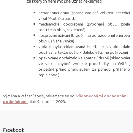
za kterých není možné uznat reklamaci:
nepadnoucí obuv (špatně zvolená velikost, nesedící
v patě/kotníku apod.)
mechanické opotřebení (prodřená obuv, zcela
roztržená obuv, rozlepená)
nesprávné užívání (brždění na odrážedle, interiérová
obuv užívaná venku)
vada nebyla reklamovaná hned, ale s vadou dále
používaná, takže došlo k daleko většímu poškození
opakovaně docházelo ke špatné údržbě (skladování
ve vlhku, chybně zvolené prostředky na čištění,
případně přímo praní, sušení za pomoci přílišného
tepla apod.)
Výměna a vrácení zboží, reklamace se řídí
Všeobecnými obchodními
podmínkami
platnými od 1. 1. 2023.
Z
á
p
Facebook
a