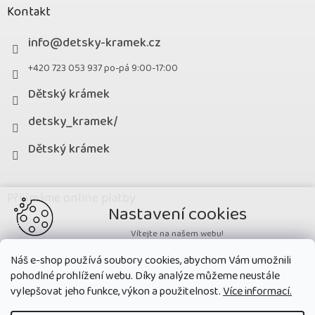
Kontakt
info
@
detsky-kramek.cz
+420 723 053 937 po-pá 9:00-17:00
Dětský krámek
detsky_kramek/
Dětský krámek
Přijímáme online platby
Nastavení cookies
Vítejte na našem webu!
Potřebujeme nastavit cookies a související technologie, aby
Náš e-shop používá soubory cookies, abychom Vám umožnili
zobrazovaný obsah odpovídal vašim potřebám a vy na webu nalezli
pohodlné prohlížení webu. Díky analýze můžeme neustále
přesně to, co potřebujete. Soubory cookies používané na našem webu
nikdy neslouží ke zjišťování totožnosti uživatelů stránek
.
vylepšovat jeho funkce, výkon a použitelnost.
Více informací.