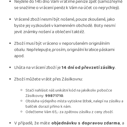
Nejdéle do 14ti dnů Vám vrátíme peníze zpět (samozřejmě
se snažíme o vrácení peněz k Vám na účet co nejrychleji).
Vrácené zboží nesmí být nošené, pouze zkoušené, jako
byste jej vyzkoušeli v kamenném obchodě. Boty nesmí
jevit známky nošení a oblečení taktéž.
Zboží musí být vráceno v neporušeném originálním
obalu. Nepřelepujte, prosím, originální krabice páskami
apod.
Lhůta na vrácení zboží je
14 dní od převzetí zásilky
.
Zboží můžete vrátit přes Zásilkovnu:
Stačí nahlásit náš unikátní kód na jakékoliv pobočce
Zásilkovny:
99871710
.
Obsluha výdejního místa vytiskne štítek, nalepí na zásilku a
balíček dorazí přímo k nám.
Odečteme Vám 65,- za zpětnou zásilku z ceny zboží.
V případě, že máte
objednávku s dopravou zdarma
, a