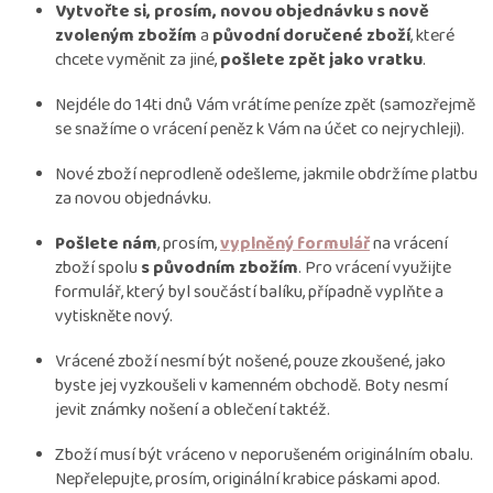
Vytvořte si, prosím, novou objednávku s nově
zvoleným zbožím
a
původní doručené zboží
, které
chcete vyměnit za jiné,
pošlete zpět jako vratku
.
Nejdéle do 14ti dnů Vám vrátíme peníze zpět (samozřejmě
se snažíme o vrácení peněz k Vám na účet co nejrychleji).
Nové zboží neprodleně odešleme, jakmile obdržíme platbu
za novou objednávku.
Pošlete nám
, prosím,
vyplněný formulář
na vrácení
zboží spolu
s původním zbožím
. Pro vrácení využijte
formulář, který byl součástí balíku, případně vyplňte a
vytiskněte nový.
Vrácené zboží nesmí být nošené, pouze zkoušené, jako
byste jej vyzkoušeli v kamenném obchodě. Boty nesmí
jevit známky nošení a oblečení taktéž.
Zboží musí být vráceno v neporušeném originálním obalu.
Nepřelepujte, prosím, originální krabice páskami apod.