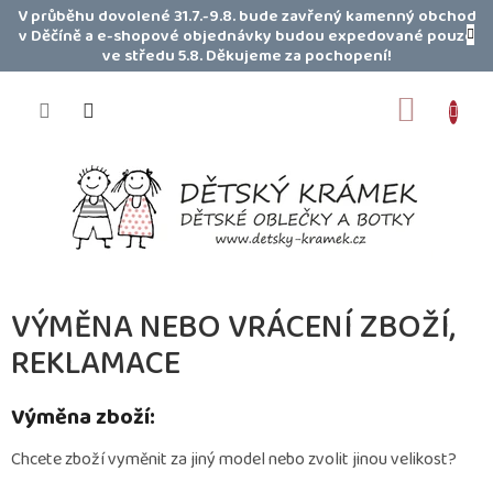
Přejít
V průběhu dovolené 31.7.-9.8. bude zavřený kamenný obchod
na
v Děčíně a e-shopové objednávky budou expedované pouze
obsah
ve středu 5.8. Děkujeme za pochopení!
NÁKUP
KOŠÍK
VÝMĚNA NEBO VRÁCENÍ ZBOŽÍ,
REKLAMACE
Výměna zboží:
Chcete zboží vyměnit za jiný model nebo zvolit jinou velikost?