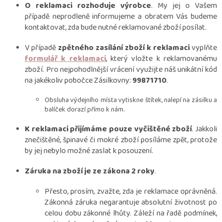
O reklamaci rozhoduje výrobce
. My jej o Vašem
případě neprodleně informujeme a obratem Vás budeme
kontaktovat, zda bude nutné reklamované zboží posílat.
V případě
zpětného zasílání zboží k reklamaci
vyplňte
formulář k reklamaci
, který vložte k reklamovanému
zboží. Pro nejpohodlnější vrácení využijte náš unikátní kód
na jakékoliv pobočce Zásilkovny:
99871710
.
Obsluha výdejního místa vytiskne štítek, nalepí na zásilku a
balíček dorazí přímo k nám.
K reklamaci přijímáme pouze vyčištěné zboží
. Jakkoli
znečištěné, špinavé či mokré zboží posíláme zpět, protože
by jej nebylo možné zaslat k posouzení.
Záruka na zboží je ze zákona 2 roky
.
Přesto, prosím, zvažte, zda je reklamace oprávněná.
Zákonná záruka negarantuje absolutní životnost po
celou dobu zákonné lhůty. Záleží na řadě podmínek,