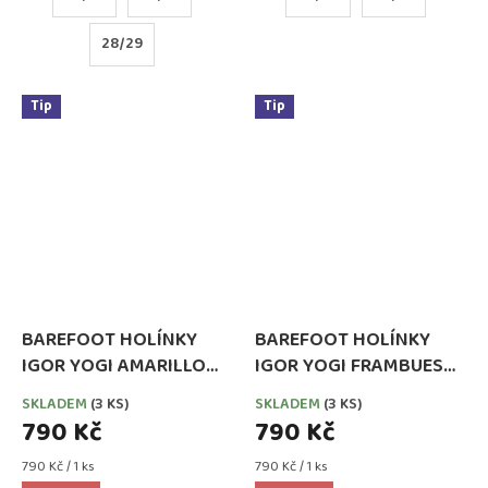
28/29
Tip
Tip
BAREFOOT HOLÍNKY
BAREFOOT HOLÍNKY
IGOR YOGI AMARILLO
IGOR YOGI FRAMBUESA
(ŽLUTÉ)
(MALINOVĚ RŮŽOVÁ)
SKLADEM
(3 KS)
SKLADEM
(3 KS)
790 Kč
790 Kč
Měrná
Měrná
790 Kč / 1 ks
790 Kč / 1 ks
cena:
cena: