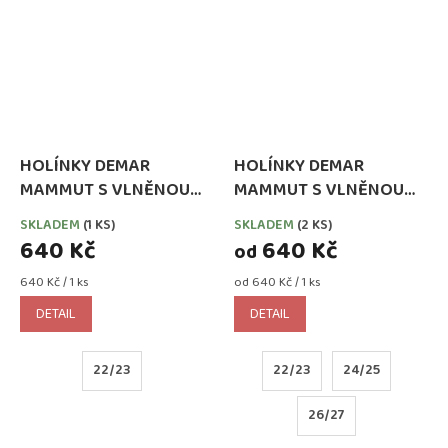
HOLÍNKY DEMAR
HOLÍNKY DEMAR
MAMMUT S VLNĚNOU
MAMMUT S VLNĚNOU
VLOŽKOU STŘÍBRNÉ
VLOŽKOU ŠEDÉ
SKLADEM
(1 KS)
SKLADEM
(2 KS)
640 Kč
640 Kč
od
Měrná
Měrná
640 Kč / 1 ks
od 640 Kč / 1 ks
cena:
cena:
DETAIL
DETAIL
22/23
22/23
24/25
26/27