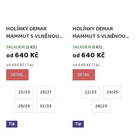
HOLÍNKY DEMAR
HOLÍNKY DEMAR
MAMMUT S VLNĚNOU
MAMMUT S VLNĚNOU
VLOŽKOU MODRÉ
VLOŽKOU RŮŽOVÉ
SKLADEM
(2 KS)
SKLADEM
(1 KS)
640 Kč
640 Kč
od
od
Měrná
Měrná
od 640 Kč / 1 ks
od 640 Kč / 1 ks
cena:
cena:
DETAIL
DETAIL
22/23
26/27
22/23
24/25
28/29
32/33
28/29
Tip
Tip