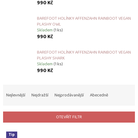
990 Kč
BAREFOOT HOLÍNKY AFFENZAHN RAINBOOT VEGAN
PLASHY OWL
Skladem
(1 ks)
990 Kč
BAREFOOT HOLÍNKY AFFENZAHN RAINBOOT VEGAN
PLASHY SHARK
Skladem
(1 ks)
990 Kč
Ř
a
Nejlevnější
Nejdražší
Nejprodávanější
Abecedně
z
e
n
OTEVŘÍT FILTR
í
p
V
r
Tip