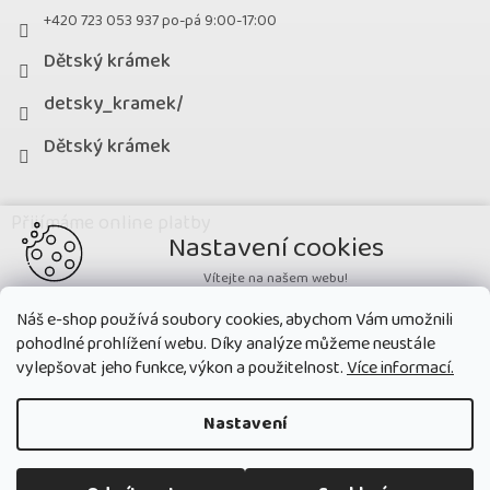
+420 723 053 937 po-pá 9:00-17:00
Dětský krámek
detsky_kramek/
Dětský krámek
Přijímáme online platby
Nastavení cookies
Vítejte na našem webu!
Potřebujeme nastavit cookies a související technologie, aby
Náš e-shop používá soubory cookies, abychom Vám umožnili
zobrazovaný obsah odpovídal vašim potřebám a vy na webu nalezli
pohodlné prohlížení webu. Díky analýze můžeme neustále
přesně to, co potřebujete. Soubory cookies používané na našem webu
nikdy neslouží ke zjišťování totožnosti uživatelů stránek
.
vylepšovat jeho funkce, výkon a použitelnost.
Více informací.
Přijmout všechny cookies
Nastavení
Nastavit
Copyright 2026
Dětský krámek
. Všechna práva vyhrazena.
Upravit