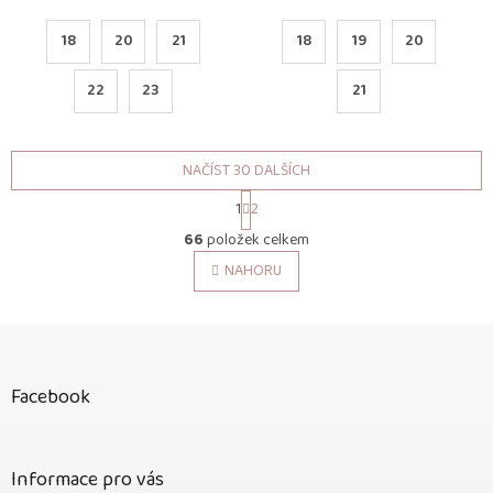
18
20
21
18
19
20
22
23
21
NAČÍST 30 DALŠÍCH
S
1
2
t
O
r
66
položek celkem
v
á
l
NAHORU
n
á
k
o
d
v
Z
a
á
c
á
n
í
p
í
p
Facebook
a
r
t
v
í
k
Informace pro vás
y