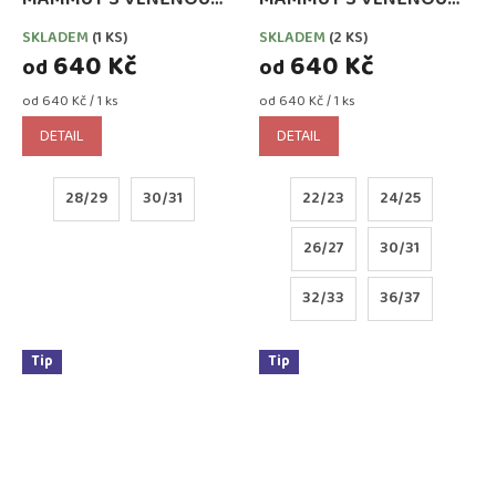
VLOŽKOU FIALOVÉ
VLOŽKOU GRAFIT
SKLADEM
(1 KS)
SKLADEM
(2 KS)
640 Kč
640 Kč
od
od
Měrná
Měrná
od 640 Kč / 1 ks
od 640 Kč / 1 ks
cena:
cena:
DETAIL
DETAIL
28/29
30/31
22/23
24/25
26/27
30/31
32/33
36/37
Tip
Tip