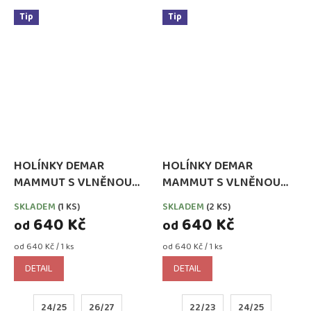
Tip
Tip
HOLÍNKY DEMAR
HOLÍNKY DEMAR
MAMMUT S VLNĚNOU
MAMMUT S VLNĚNOU
VLOŽKOU ZELENÉ
VLOŽKOU ŽLUTÉ
SKLADEM
(1 KS)
SKLADEM
(2 KS)
640 Kč
640 Kč
od
od
Měrná
Měrná
od 640 Kč / 1 ks
od 640 Kč / 1 ks
cena:
cena:
DETAIL
DETAIL
24/25
26/27
22/23
24/25