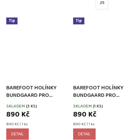
25
Tip
Tip
BAREFOOT HOLÍNKY
BAREFOOT HOLÍNKY
BUNDGAARD PRO
BUNDGAARD PRO
NEJMENŠÍ COVER DARK
NEJMENŠÍ COVER DINO
SKLADEM
(3 KS)
SKLADEM
(1 KS)
ROSE
890 Kč
890 Kč
Měrná
Měrná
890 Kč / 1 ks
890 Kč / 1 ks
cena:
cena:
DETAIL
DETAIL