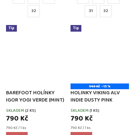
32
31
32
Tip
Tip
940 Kč
–15 %
BAREFOOT HOLÍNKY
HOLINKY VIKING ALV
IGOR YOGI VERDE (MINT)
INDIE DUSTY PINK
SKLADEM
(2 KS)
SKLADEM
(1 KS)
790 Kč
790 Kč
Měrná
Měrná
790 Kč / 1 ks
790 Kč / 1 ks
cena:
cena: