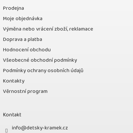
v
ý
Prodejna
p
Moje objednávka
i
s
Výměna nebo vrácení zboží, reklamace
u
Doprava a platba
Hodnocení obchodu
Všeobecné obchodní podmínky
Podmínky ochrany osobních údajů
Kontakty
Věrnostní program
Kontakt
info
@
detsky-kramek.cz