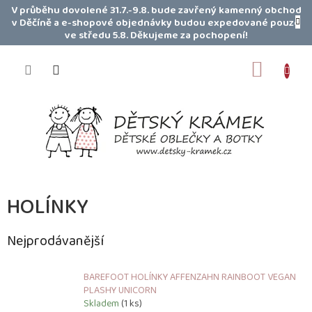
Přejít
V průběhu dovolené 31.7.-9.8. bude zavřený kamenný obchod
na
v Děčíně a e-shopové objednávky budou expedované pouze
obsah
ve středu 5.8. Děkujeme za pochopení!
NÁKUP
KOŠÍK
HOLÍNKY
Nejprodávanější
BAREFOOT HOLÍNKY AFFENZAHN RAINBOOT VEGAN
PLASHY UNICORN
Skladem
(1 ks)