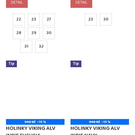
DETAIL
DETAIL
22
23
27
23
30
28
29
30
31
32
Tip
Tip
940 Kč
–15 %
940 Kč
–15 %
HOLINKY VIKING ALV
HOLINKY VIKING ALV