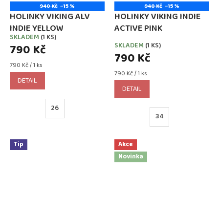
940 Kč
–15 %
940 Kč
–15 %
HOLINKY VIKING ALV
HOLINKY VIKING INDIE
INDIE YELLOW
ACTIVE PINK
SKLADEM
(1 KS)
Průměrné
SKLADEM
(1 KS)
790 Kč
hodnocení
790 Kč
produktu
Měrná
790 Kč / 1 ks
je
cena:
Měrná
790 Kč / 1 ks
5,0
DETAIL
cena:
z
DETAIL
5
hvězdiček.
26
34
Tip
Akce
Novinka