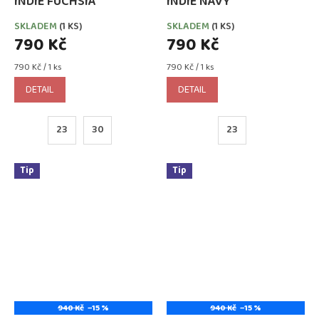
INDIE FUCHSIA
INDIE NAVY
SKLADEM
(1 KS)
SKLADEM
(1 KS)
790 Kč
790 Kč
Měrná
Měrná
790 Kč / 1 ks
790 Kč / 1 ks
cena:
cena:
DETAIL
DETAIL
23
30
23
Tip
Tip
940 Kč
–15 %
940 Kč
–15 %