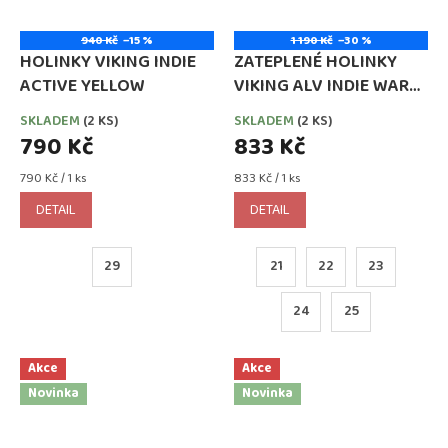
940 Kč
–15 %
1 190 Kč
–30 %
HOLINKY VIKING INDIE
ZATEPLENÉ HOLINKY
ACTIVE YELLOW
VIKING ALV INDIE WARM
DARK GREEN
SKLADEM
(2 KS)
SKLADEM
(2 KS)
790 Kč
833 Kč
Měrná
Měrná
790 Kč / 1 ks
833 Kč / 1 ks
cena:
cena:
DETAIL
DETAIL
29
21
22
23
24
25
Akce
Akce
Novinka
Novinka