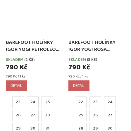
BAREFOOT HOLÍNKY
BAREFOOT HOLÍNKY
IGOR YOGI PETROLEO
IGOR YOGI ROSA
(PETROLEJOVÉ)
(STARORŮŽOVÉ)
SKLADEM
(2 KS)
SKLADEM
(3 KS)
790 Kč
790 Kč
Měrná
Měrná
790 Kč / 1 ks
790 Kč / 1 ks
cena:
cena:
DETAIL
DETAIL
22
24
25
22
23
24
26
27
28
25
26
27
29
30
31
28
29
30