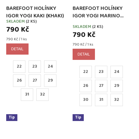
BAREFOOT HOLÍNKY
BAREFOOT HOLÍNKY
IGOR YOGI KAKI (KHAKI)
IGOR YOGI MARINO
SKLADEM
(2 KS)
Průměrné
(MODRÉ)
SKLADEM
(2 KS)
790 Kč
hodnocení
790 Kč
produktu
Měrná
790 Kč / 1 ks
je
cena:
Měrná
790 Kč / 1 ks
3,4
DETAIL
cena:
z
DETAIL
5
hvězdiček.
22
23
24
22
23
24
26
27
29
26
27
29
31
32
30
31
32
Tip
Tip