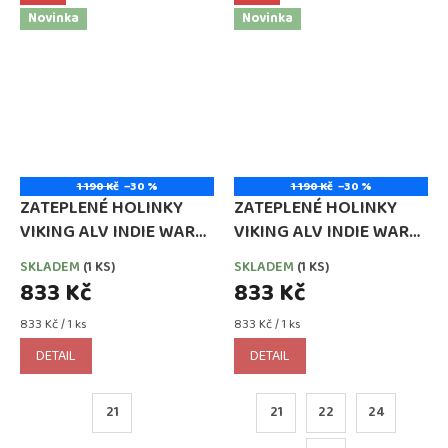
Novinka
Novinka
1 190 Kč
–30 %
1 190 Kč
–30 %
ZATEPLENÉ HOLINKY
ZATEPLENÉ HOLINKY
VIKING ALV INDIE WARM
VIKING ALV INDIE WARM
MOOMIN PEACH
NAVY
SKLADEM
(1 KS)
SKLADEM
(1 KS)
833 Kč
833 Kč
Měrná
Měrná
833 Kč / 1 ks
833 Kč / 1 ks
cena:
cena:
DETAIL
DETAIL
21
21
22
24