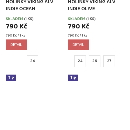
HOLINKY VIKING ALV
HOLINKY VIKING ALV
INDIE OCEAN
INDIE OLIVE
SKLADEM
(1 KS)
SKLADEM
(1 KS)
790 Kč
790 Kč
Měrná
Měrná
790 Kč / 1 ks
790 Kč / 1 ks
cena:
cena:
DETAIL
DETAIL
24
24
26
27
Tip
Tip