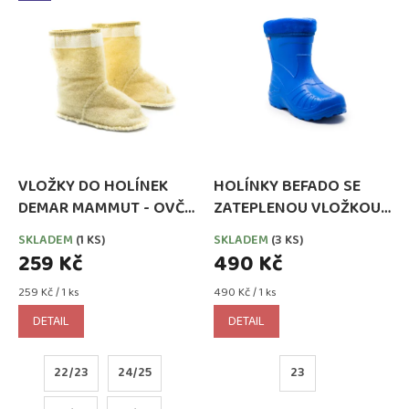
ý
o
p
d
i
u
s
k
p
t
r
ů
o
d
u
k
VLOŽKY DO HOLÍNEK
HOLÍNKY BEFADO SE
t
DEMAR MAMMUT - OVČÍ
ZATEPLENOU VLOŽKOU
ů
VLNA
MODRÉ
SKLADEM
(1 KS)
SKLADEM
(3 KS)
259 Kč
490 Kč
Měrná
Měrná
259 Kč / 1 ks
490 Kč / 1 ks
cena:
cena:
DETAIL
DETAIL
22/23
24/25
23