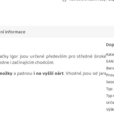
ní informace
Dop
Kate
ačky Igor jsou určené především pro středně široké
EAN
edne i začínajícím chodcům.
Bar
 nožky
a padnou
i na vyšší nárt
. Vhodné jsou od jara
Prov
Sez
Typ
:
Typ 
Urče
Výš