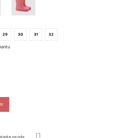
29
30
31
32
iantu
KU