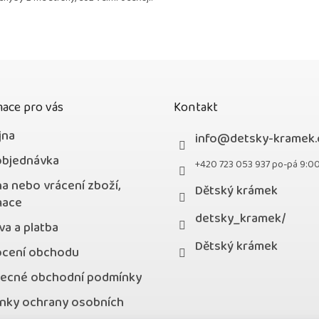
z
5
hvězdiček.
ace pro vás
Kontakt
jna
info
@
detsky-kramek.
objednávka
+420 723 053 937 po-pá 9:0
a nebo vrácení zboží,
Dětský krámek
mace
detsky_kramek/
a a platba
Dětský krámek
cení obchodu
ecné obchodní podmínky
nky ochrany osobních