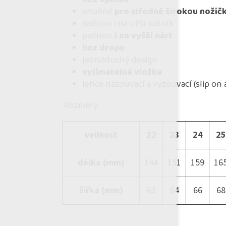
vhodné
pro středně širokou nožič
sednou i na užší kotník
padnou
i na vyšší nárt
bez dropu
jednoduchý design
vyjímatelná vložka
lehce nazouvací a vyzouvací (slip on 
Rozměry:
velikost
22
23
24
25
délka (mm)
144
151
159
16
šířka (mm)
62
64
66
68