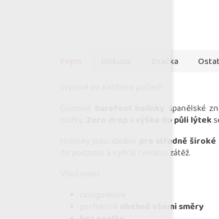
Popis
Diskuze
Značka
Ostat
Stylově do každého počasí!
Gumové
barefoot holínky
španělské zn
nožky.
Zero drop
a
výška do půli lýtek
s
Holínky jsou ideální
pro středně široké
do podzimu a vydrží i velkou zátěž.
Vlastnosti:
celogumové
perfektně
ohebné všemi směry
bez opatku