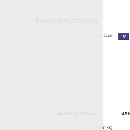
Související produkty
Kód:
7448
Tip
MĚŘIDLO PLUS12
BA
SKLADEM
(1 KS)