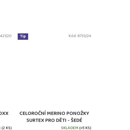
421/20
Kód:
8733/24
Tip
OXX
CELOROČNÍ MERINO PONOŽKY
SURTEX PRO DĚTI - ŠEDÉ
M
(2 KS)
SKLADEM
(>5 KS)