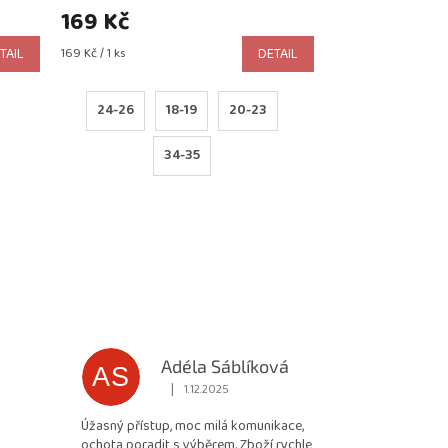
169 Kč
Měrná
TAIL
169 Kč / 1 ks
DETAIL
cena:
24-26
18-19
20-23
34-35
Adéla Sáblíková
AS
|
1.12.2025
 5 z 5 hvězdiček.
Hodnocení obchodu je 5 z 5 hvězdiček.
Úžasný přístup, moc milá komunikace,
ochota poradit s výběrem. Zboží rychle