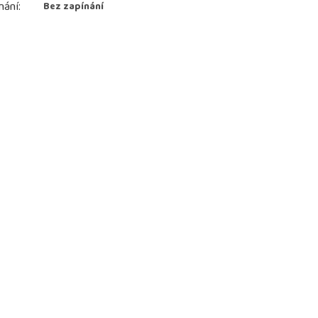
nání
:
Bez zapínání