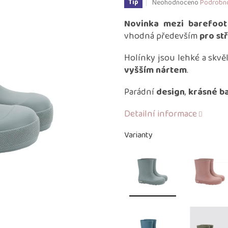
Průměrné
Neohodnoceno
Podrobno
Tip
hodnocení
produktu
Novinka mezi barefoot
je
vhodná především
pro st
0,0
z
Holínky jsou lehké a skvě
5
vyšším nártem
.
hvězdiček.
Parádní
design
,
krásné b
Detailní informace
Varianty