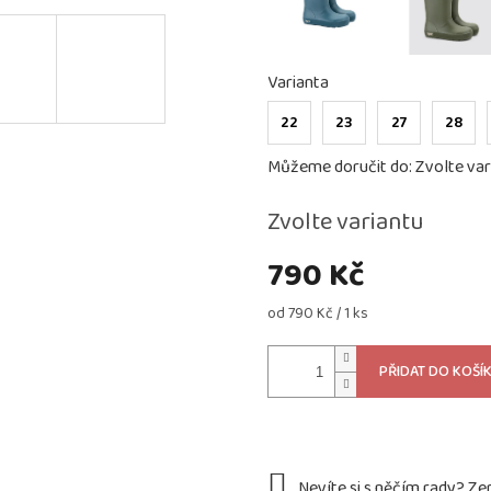
Varianta
22
23
27
28
Můžeme doručit do:
Zvolte var
Zvolte variantu
790 Kč
Měrná
od 790 Kč / 1 ks
cena:
PŘIDAT DO KOŠÍ