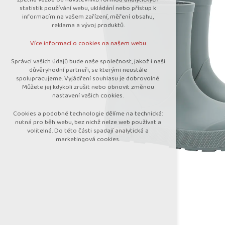
nutná pro provozování webu
statistik používání webu, ukládání nebo přístup k
udržení kontextu stránek (session):
informacím na vašem zařízení, měření obsahu,
případná přihlášení, volby jazyka, apod.
reklama a vývoj produktů.
Volitelná cookies
Více informací o cookies na našem webu
analytická pro anonymizované vyhodnocení
návštěvnosti
Správci vašich údajů bude naše společnost, jakož i naši
marketingová cookies (Google)
důvěryhodní partneři, se kterými neustále
spolupracujeme. Vyjádření souhlasu je dobrovolné.
Více informací o cookies na našem webu
Můžete jej kdykoli zrušit nebo obnovit změnou
nastavení vašich cookies.
Cookies a podobné technologie dělíme na technická:
Přijmout všechny cookies
nutná pro běh webu, bez nichž nelze web používat a
volitelná. Do této části spadají analytická a
marketingová cookies.
Odmítnout vše