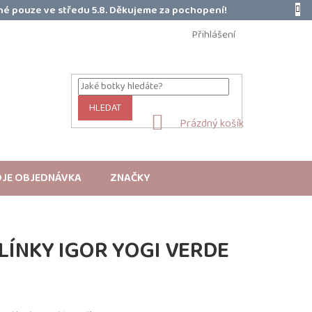
é pouze ve středu 5.8. Děkujeme za pochopení!
Přihlášení
HLEDAT
NÁKUPNÍ
Prázdný košík
KOŠÍK
JE OBJEDNÁVKA
ZNAČKY
ÍNKY IGOR YOGI VERDE