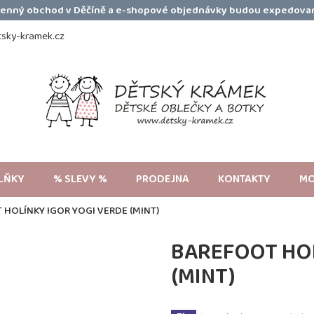
amenný obchod v Děčíně a e-shopové objednávky budou expedovan
sky-kramek.cz
LŇKY
% SLEVY %
PRODEJNA
KONTAKTY
MO
HOLÍNKY IGOR YOGI VERDE (MINT)
BAREFOOT HOL
(MINT)