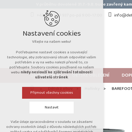
Přejít
V průběhu dovolené 31.7.-9.8. bude zavřený k
na
obsah
+420 723 053 937 po-pá 9:00-17:00
info@det
Nastavení cookies
Vítejte na našem webu!
Potřebujeme nastavit cookies a související
technologie, aby zobrazovaný obsah odpovídal vašim
potřebám a vy na webu nalezli přesně to, co
potřebujete. Soubory cookies používané na našem
webu
nikdy neslouží ke zjišťování totožnosti
DĚTSKÁ OBUV
DĚTSKÉ OBLEČENÍ
DOP
uživatelů stránek
.
Domů
Dětská obuv
Holínky
BAREFOOT 
Přijmout všechny cookies
Nastavit
Vaše údaje zpracováváme v souladu se zásadami
Technická cookies
ochrany osobních údajů z důvodu následujících potřeb:
zpětná vazba od návštěvníků formou analytických