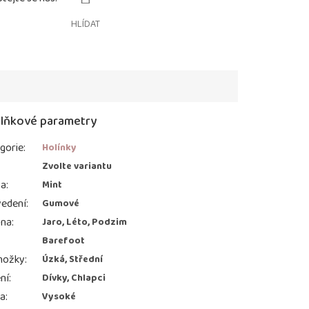
HLÍDAT
lňkové parametry
gorie
:
Holínky
:
Zvolte variantu
va
:
Mint
edení
:
Gumové
ona
:
Jaro, Léto, Podzim
Barefoot
nožky
:
Úzká, Střední
ní
:
Dívky, Chlapci
ka
:
Vysoké