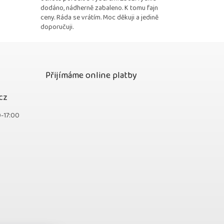
dodáno, nádherně zabaleno. K tomu fajn
ceny. Ráda se vrátím. Moc děkuji a jedině
doporučuji.
Přijímáme online platby
cz
0-17:00