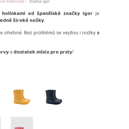
sti hodnocení
Značka:
Igor
 holínkami od španělské značky Igor
je
ředně široké nožky
.
le ohebné. Bez problémů se vejdou i nožky
s
arvy
a
dostatek místa pro prsty
!