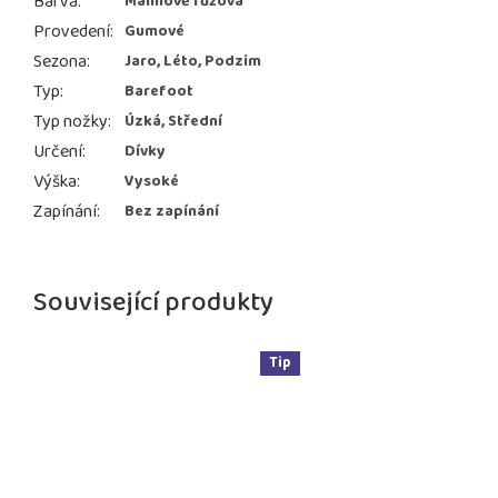
Barva
:
Malinově růžová
Provedení
:
Gumové
Sezona
:
Jaro, Léto, Podzim
Typ
:
Barefoot
Typ nožky
:
Úzká, Střední
Určení
:
Dívky
Výška
:
Vysoké
Zapínání
:
Bez zapínání
Související produkty
Tip