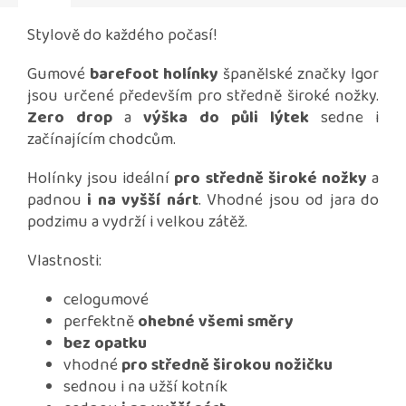
Stylově do každého počasí!
Gumové
barefoot holínky
španělské značky Igor
jsou určené především pro středně široké nožky.
Zero drop
a
výška do půli lýtek
sedne i
začínajícím chodcům.
Holínky jsou ideální
pro středně široké nožky
a
padnou
i na vyšší nárt
. Vhodné jsou od jara do
podzimu a vydrží i velkou zátěž.
Vlastnosti:
celogumové
perfektně
ohebné všemi směry
bez opatku
vhodné
pro středně širokou nožičku
sednou i na užší kotník