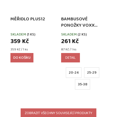
MĚŘIDLO PLUS12
BAMBUSOVÉ
PONOŽKY VOXX
BELKINIK MIX KLUK
SKLADEM
(1 KS)
SKLADEM
(2 KS)
359 Kč
261 Kč
Měrná
Měrná
359 Kč / 1 ks
87 Kč / 1 ks
cena:
cena:
DO KOŠÍKU
DETAIL
20-24
25-29
35-38
ZOBRAZIT VŠECHNY SOUVISEJÍCÍ PRODUKTY