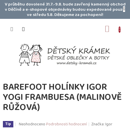
Přejít
V průběhu dovolené 31.7.-9.8. bude zavřený kamenný obchod
na
v Děčíně a e-shopové objednávky budou expedované pouze
obsah
ve středu 5.8. Děkujeme za pochopení!
NÁKUP
KOŠÍK
BAREFOOT HOLÍNKY IGOR
YOGI FRAMBUESA (MALINOVĚ
RŮŽOVÁ)
Průměrné
Neohodnoceno
Podrobnosti hodnocení
Značka:
Igor
Tip
hodnocení