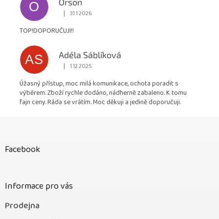
Orson
O
|
31.1.2026
Hodnocení obchodu je 5 z 5 hvězdiček.
TOP!DOPORUČUJI!!
Adéla Sáblíková
AS
|
1.12.2025
Hodnocení obchodu je 5 z 5 hvězdiček.
Úžasný přístup, moc milá komunikace, ochota poradit s
výběrem. Zboží rychle dodáno, nádherně zabaleno. K tomu
fajn ceny. Ráda se vrátím. Moc děkuji a jedině doporučuji.
Z
á
p
Facebook
a
t
í
Informace pro vás
Prodejna