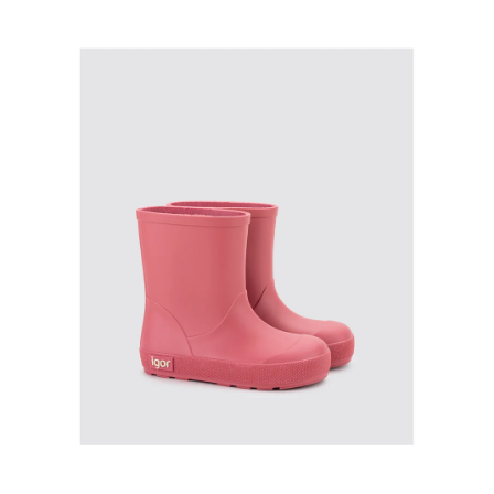
produktu
je
0,0
z
5
hvězdiček.