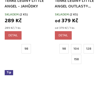
TENKÉ LEGÍNY LITTLE
TENKÉ LEGÍNY LITTLE
ANGEL - JAHŮDKY
ANGEL OUTLAST®
ČERNÉ
SKLADEM
(2 KS)
SKLADEM
(2 KS)
289 Kč
379 Kč
od
Měrná
Měrná
289 Kč / 1 ks
od 379 Kč / 1 ks
cena:
cena:
DETAIL
DETAIL
98
98
104
128
158
Tip