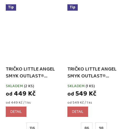
Tip
Tip
TRIČKO LITTLE ANGEL
TRIČKO LITTLE ANGEL
SMYK OUTLAST®
SMYK OUTLAST®
DLOUHÝ RUKÁV -
DLOUHÝ RUKÁV -
SKLADEM
(2 KS)
SKLADEM
(1 KS)
LIŠEJNÍK MONSTERS
LEVANDULE
449 Kč
549 Kč
od
od
Měrná
Měrná
od 449 Kč / 1 ks
od 549 Kč / 1 ks
cena:
cena:
DETAIL
DETAIL
116
86
98