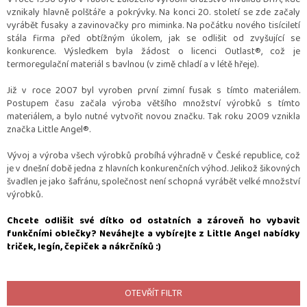
vznikaly hlavně polštáře a pokrývky. Na konci 20. století se zde začaly
vyrábět fusaky a zavinovačky pro miminka. Na počátku nového tisíciletí
stála firma před obtížným úkolem, jak se odlišit od zvyšující se
konkurence. Výsledkem byla žádost o licenci Outlast®, což je
termoregulační materiál s bavlnou (v zimě chladí a v létě hřeje).
Již v roce 2007 byl vyroben první zimní fusak s tímto materiálem.
Postupem času začala výroba většího množství výrobků s tímto
materiálem, a bylo nutné vytvořit novou značku. Tak roku 2009 vznikla
značka Little Angel®.
Vývoj a výroba všech výrobků probíhá výhradně v České republice, což
je v dnešní době jedna z hlavních konkurenčních výhod. Jelikož šikovných
švadlen je jako šafránu, společnost není schopná vyrábět velké množství
výrobků.
Chcete odlišit své dítko od ostatních a zároveň ho vybavit
funkčními oblečky? Neváhejte a vybírejte z Little Angel nabídky
triček, legín, čepiček a nákrčníků :)
OTEVŘÍT FILTR