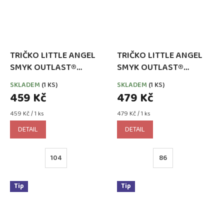
TRIČKO LITTLE ANGEL
TRIČKO LITTLE ANGEL
SMYK OUTLAST®
SMYK OUTLAST®
DLOUHÝ RUKÁV - OLIVA
DLOUHÝ RUKÁV -
SKLADEM
(1 KS)
SKLADEM
(1 KS)
CIHLOVÁ
459 Kč
479 Kč
Měrná
Měrná
459 Kč / 1 ks
479 Kč / 1 ks
cena:
cena:
DETAIL
DETAIL
104
86
Tip
Tip