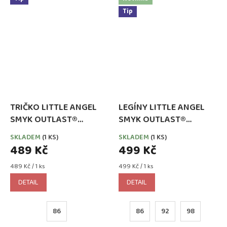
Tip
TRIČKO LITTLE ANGEL
LEGÍNY LITTLE ANGEL
SMYK OUTLAST®
SMYK OUTLAST®
DLOUHÝ RUKÁV -
MODRÁ ROYAL
SKLADEM
(1 KS)
SKLADEM
(1 KS)
FIALOVÁ VÍLA
489 Kč
499 Kč
Měrná
Měrná
489 Kč / 1 ks
499 Kč / 1 ks
cena:
cena:
DETAIL
DETAIL
86
86
92
98