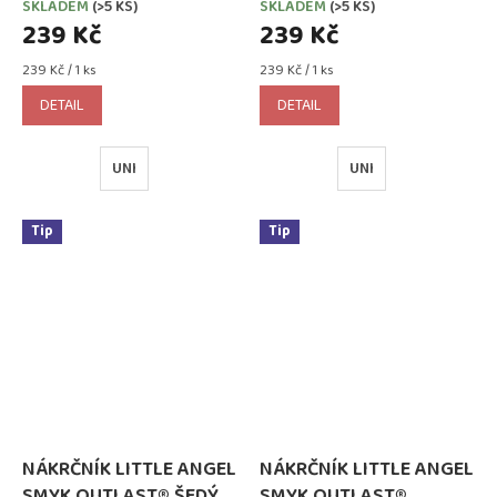
SKLADEM
(>5 KS)
SKLADEM
(>5 KS)
239 Kč
239 Kč
Měrná
Měrná
239 Kč / 1 ks
239 Kč / 1 ks
cena:
cena:
DETAIL
DETAIL
UNI
UNI
Tip
Tip
NÁKRČNÍK LITTLE ANGEL
NÁKRČNÍK LITTLE ANGEL
SMYK OUTLAST® ŠEDÝ
SMYK OUTLAST®