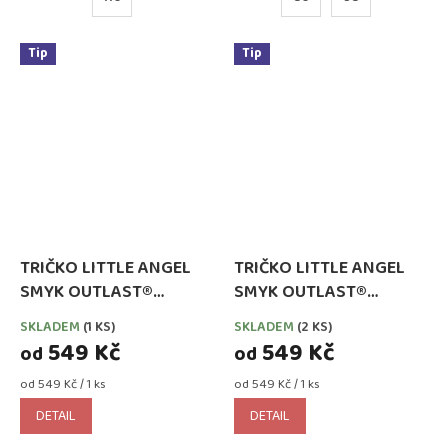
Tip
Tip
TRIČKO LITTLE ANGEL
TRIČKO LITTLE ANGEL
SMYK OUTLAST®
SMYK OUTLAST®
DLOUHÝ RUKÁV -
DLOUHÝ RUKÁV -
SKLADEM
(1 KS)
SKLADEM
(2 KS)
MODRÁ ROYAL
RŮŽOVÁ
549 Kč
549 Kč
od
od
Měrná
Měrná
od 549 Kč / 1 ks
od 549 Kč / 1 ks
cena:
cena:
DETAIL
DETAIL