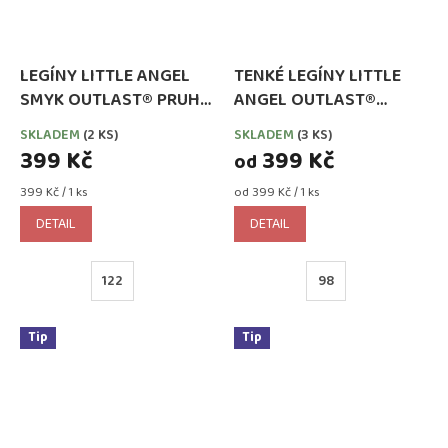
LEGÍNY LITTLE ANGEL
TENKÉ LEGÍNY LITTLE
SMYK OUTLAST® PRUH
ANGEL OUTLAST®
PUDR/KHAKI
REFLEX ČERNÉ
SKLADEM
(2 KS)
SKLADEM
(3 KS)
399 Kč
399 Kč
od
Měrná
Měrná
399 Kč / 1 ks
od 399 Kč / 1 ks
cena:
cena:
DETAIL
DETAIL
122
98
Tip
Tip