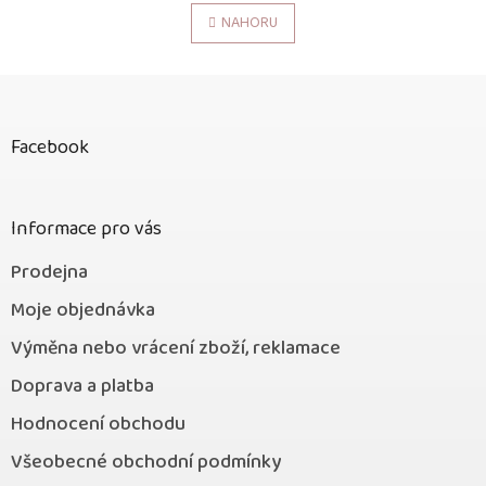
v
á
l
NAHORU
n
á
k
o
d
v
Z
a
á
c
á
n
í
p
í
p
Facebook
a
r
t
v
í
k
Informace pro vás
y
v
ý
Prodejna
p
Moje objednávka
i
s
Výměna nebo vrácení zboží, reklamace
u
Doprava a platba
Hodnocení obchodu
Všeobecné obchodní podmínky