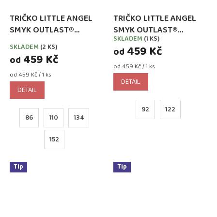
TRIČKO LITTLE ANGEL
TRIČKO LITTLE ANGEL
SMYK OUTLAST®
SMYK OUTLAST®
SKLADEM
(1 KS)
Průměrné
DLOUHÝ RUKÁV -
DLOUHÝ RUKÁV - INDIGO
SKLADEM
(2 KS)
459 Kč
hodnocení
od
FIALOVÉ
459 Kč
od
produktu
Měrná
od 459 Kč / 1 ks
je
Měrná
cena:
od 459 Kč / 1 ks
2,5
DETAIL
cena:
z
DETAIL
5
hvězdiček.
92
122
86
110
134
152
Tip
Tip