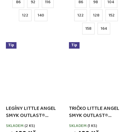
86
92
116
86
98
104
122
140
122
128
152
158
164
Tip
Tip
LEGÍNY LITTLE ANGEL
TRIČKO LITTLE ANGEL
SMYK OUTLAST®
SMYK OUTLAST®
ŠVESTKOVÉ
DLOUHÝ RUKÁV - SYTĚ
SKLADEM
(2 KS)
SKLADEM
(1 KS)
RŮŽOVÁ