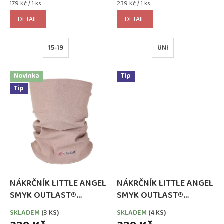
Měrná
Měrná
179 Kč / 1 ks
239 Kč / 1 ks
cena:
cena:
DETAIL
DETAIL
15-19
UNI
Novinka
Tip
Tip
NÁKRČNÍK LITTLE ANGEL
NÁKRČNÍK LITTLE ANGEL
SMYK OUTLAST®
SMYK OUTLAST®
OŘÍŠKOVÁ
PUDROVÁ
SKLADEM
(3 KS)
SKLADEM
(4 KS)