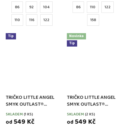
86
92
104
86
110
122
110
116
122
158
Tip
Novinka
Tip
TRIČKO LITTLE ANGEL
TRIČKO LITTLE ANGEL
SMYK OUTLAST®
SMYK OUTLAST®
DLOUHÝ RUKÁV -
DLOUHÝ RUKÁV -
SKLADEM
(1 KS)
SKLADEM
(2 KS)
SCARLET
SMARAGD
549 Kč
549 Kč
od
od