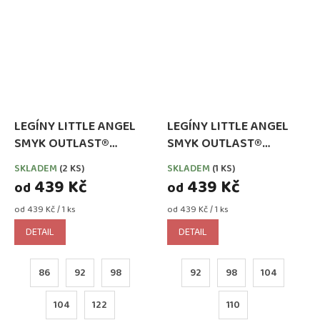
LEGÍNY LITTLE ANGEL
LEGÍNY LITTLE ANGEL
SMYK OUTLAST®
SMYK OUTLAST®
RŮŽOVÉ
SCARLET
SKLADEM
(2 KS)
SKLADEM
(1 KS)
439 Kč
439 Kč
od
od
Měrná
Měrná
od 439 Kč / 1 ks
od 439 Kč / 1 ks
cena:
cena:
DETAIL
DETAIL
86
92
98
92
98
104
104
122
110