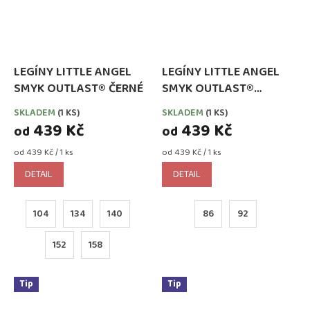
LEGÍNY LITTLE ANGEL
LEGÍNY LITTLE ANGEL
SMYK OUTLAST® ČERNÉ
SMYK OUTLAST®
FIALOVÉ
SKLADEM
(1 KS)
SKLADEM
(1 KS)
439 Kč
439 Kč
od
od
Měrná
Měrná
od 439 Kč / 1 ks
od 439 Kč / 1 ks
cena:
cena:
DETAIL
DETAIL
104
134
140
86
92
152
158
Tip
Tip