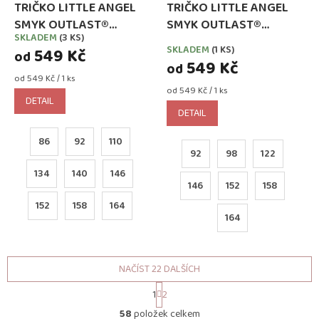
TRIČKO LITTLE ANGEL
TRIČKO LITTLE ANGEL
SMYK OUTLAST®
SMYK OUTLAST®
SKLADEM
(3 KS)
Průměrné
DLOUHÝ RUKÁV -
DLOUHÝ RUKÁV - TMAVĚ
SKLADEM
(1 KS)
549 Kč
hodnocení
od
ŠVESTKOVÉ
ŠEDÝ MELÍR
549 Kč
od
produktu
Měrná
od 549 Kč / 1 ks
je
cena:
Měrná
od 549 Kč / 1 ks
2,7
DETAIL
cena:
z
DETAIL
5
hvězdiček.
86
92
110
92
98
122
134
140
146
146
152
158
152
158
164
164
NAČÍST 22 DALŠÍCH
S
1
2
t
O
r
58
položek celkem