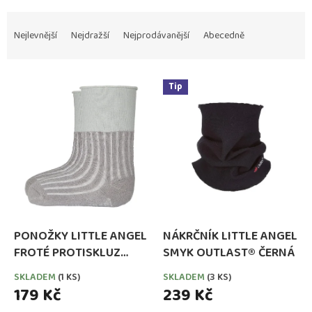
Ř
a
Nejlevnější
Nejdražší
Nejprodávanější
Abecedně
z
e
V
n
Tip
ý
í
p
p
i
r
s
o
p
d
r
u
o
k
d
t
u
ů
k
PONOŽKY LITTLE ANGEL
NÁKRČNÍK LITTLE ANGEL
t
FROTÉ PROTISKLUZ
SMYK OUTLAST® ČERNÁ
ů
OUTLAST® TMAVĚ ŠEDÉ
SKLADEM
(1 KS)
SKLADEM
(3 KS)
179 Kč
239 Kč