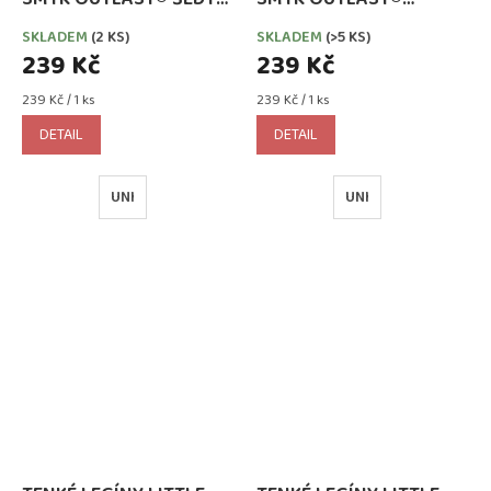
MELÍR
ŠVESTKOVÁ
SKLADEM
(2 KS)
SKLADEM
(>5 KS)
239 Kč
239 Kč
Měrná
Měrná
239 Kč / 1 ks
239 Kč / 1 ks
cena:
cena:
DETAIL
DETAIL
UNI
UNI