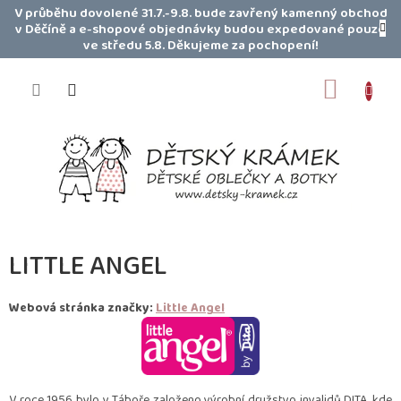
Přejít
V průběhu dovolené 31.7.-9.8. bude zavřený kamenný obchod
na
v Děčíně a e-shopové objednávky budou expedované pouze
obsah
ve středu 5.8. Děkujeme za pochopení!
NÁKUP
KOŠÍK
LITTLE ANGEL
Webová stránka značky:
Little Angel
V roce 1956 bylo v Táboře založeno výrobní družstvo invalidů DITA, kde