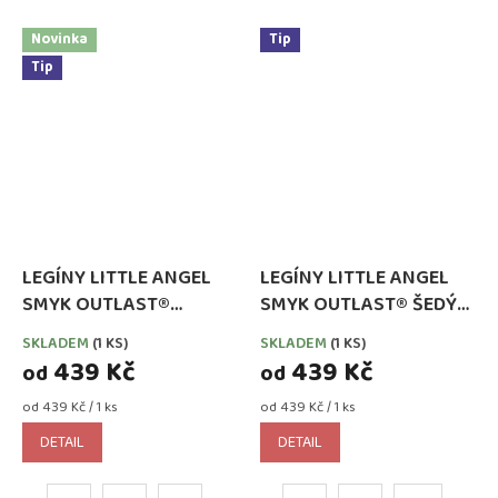
Novinka
Tip
Tip
LEGÍNY LITTLE ANGEL
LEGÍNY LITTLE ANGEL
SMYK OUTLAST®
SMYK OUTLAST® ŠEDÝ
SMARAGD
MELÍR
SKLADEM
(1 KS)
SKLADEM
(1 KS)
439 Kč
439 Kč
od
od
Měrná
Měrná
od 439 Kč / 1 ks
od 439 Kč / 1 ks
cena:
cena:
DETAIL
DETAIL