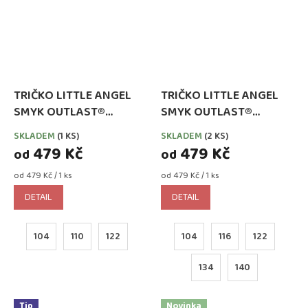
TRIČKO LITTLE ANGEL
TRIČKO LITTLE ANGEL
SMYK OUTLAST®
SMYK OUTLAST®
DLOUHÝ RUKÁV -
DLOUHÝ RUKÁV -
SKLADEM
(1 KS)
SKLADEM
(2 KS)
LIŠEJNÍK MELÍR
MEDOVÉ
479 Kč
479 Kč
od
od
Měrná
Měrná
od 479 Kč / 1 ks
od 479 Kč / 1 ks
cena:
cena:
DETAIL
DETAIL
104
110
122
104
116
122
134
140
Tip
Novinka