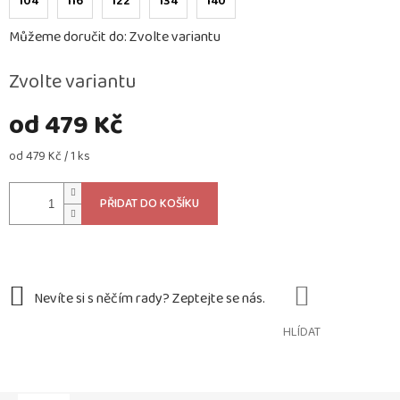
104
116
122
134
140
Můžeme doručit do:
Zvolte variantu
Zvolte variantu
od
479 Kč
Měrná
od 479 Kč / 1 ks
cena:
PŘIDAT DO KOŠÍKU
HLÍDAT