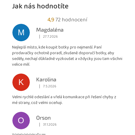
Jak nás hodnotíte
Průměrné
4,9
72 hodnocení
hodnocení
Magdaléna
M
obchodu
|
27.7.2026
Hodnocení obchodu je 5 z 5 hvězdiček.
je
Nejlepší místo, kde koupit botky pro nejmenší. Paní
4,9
prodavačky ochotně poradí, zkušeně doporučí botky, aby
z
seděly, nechají důkladně vyzkoušet a vždycky jsou tam všichni
5
velice milí.
hvězdiček.
Karolina
K
|
7.5.2026
Hodnocení obchodu je 5 z 5 hvězdiček.
Velmi rychlé odeslání a vřelá komunikace při řešení chyby z
mé strany, což velmi oceňuji.
Orson
O
|
31.1.2026
Hodnocení obchodu je 5 z 5 hvězdiček.