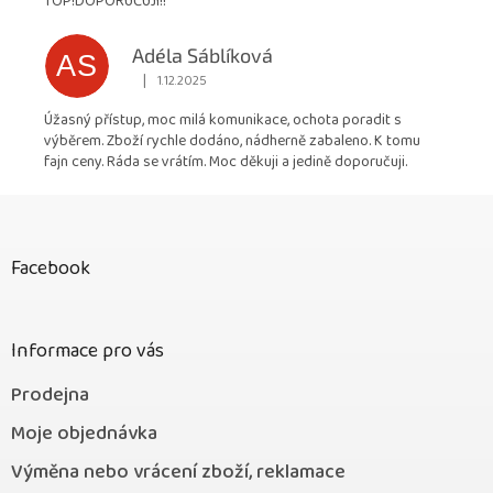
TOP!DOPORUČUJI!!
Adéla Sáblíková
AS
|
1.12.2025
Hodnocení obchodu je 5 z 5 hvězdiček.
Úžasný přístup, moc milá komunikace, ochota poradit s
výběrem. Zboží rychle dodáno, nádherně zabaleno. K tomu
fajn ceny. Ráda se vrátím. Moc děkuji a jedině doporučuji.
Z
á
p
Facebook
a
t
í
Informace pro vás
Prodejna
Moje objednávka
Výměna nebo vrácení zboží, reklamace