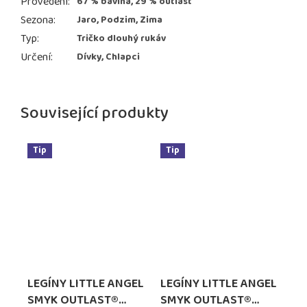
Provedení
:
67 % bavlna, 29 % outlast
Sezona
:
Jaro, Podzim, Zima
Typ
:
Tričko dlouhý rukáv
Určení
:
Dívky, Chlapci
Související produkty
Tip
Tip
LEGÍNY LITTLE ANGEL
LEGÍNY LITTLE ANGEL
SMYK OUTLAST®
SMYK OUTLAST®