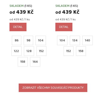
ŠEDÝ MELÍR
ČERNÉ
SKLADEM
(1 KS)
SKLADEM
(1 KS)
439 Kč
439 Kč
od
od
Měrná
Měrná
od 439 Kč / 1 ks
od 439 Kč / 1 ks
cena:
cena:
DETAIL
DETAIL
86
98
104
104
134
140
122
128
152
152
158
158
164
ZOBRAZIT VŠECHNY SOUVISEJÍCÍ PRODUKTY