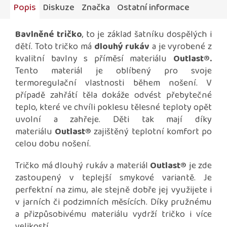
Popis
Diskuze
Značka
Ostatní informace
Bavlněné tričko
, to je základ šatníku dospělých i
dětí. Toto tričko má
dlouhý rukáv
a je vyrobené z
kvalitní bavlny s příměsí materiálu
Outlast®
.
Tento materiál je oblíbený pro svoje
termoregulační vlastnosti během nošení. V
případě zahřátí těla dokáže odvést přebytečné
teplo, které ve chvíli poklesu tělesné teploty opět
uvolní a zahřeje. Děti tak mají díky
materiálu
Outlast®
zajištěný teplotní komfort po
celou dobu nošení.
Tričko má dlouhý rukáv a materiál
Outlast®
je zde
zastoupený v teplejší smykové variantě. Je
perfektní na zimu, ale stejně dobře jej využijete i
v jarních či podzimních měsících. Díky pružnému
a přizpůsobivému materiálu vydrží tričko i více
velikostí.