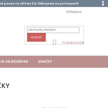
é pouze ve středu 5.8. Děkujeme za pochopení!
Přihlášení
HLEDAT
NÁKUPNÍ
Prázdný košík
KOŠÍK
JE OBJEDNÁVKA
ZNAČKY
ČKY