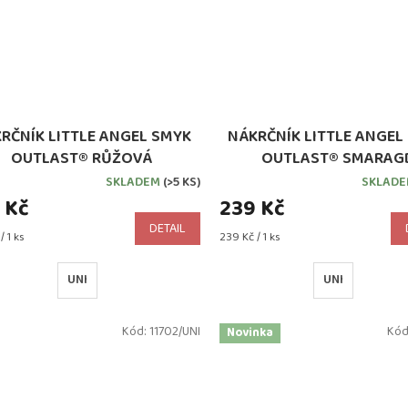
RČNÍK LITTLE ANGEL SMYK
NÁKRČNÍK LITTLE ANGEL
OUTLAST® RŮŽOVÁ
OUTLAST® SMARAG
SKLADEM
(>5 KS)
SKLAD
 Kč
239 Kč
DETAIL
Měrná
/ 1 ks
239 Kč / 1 ks
cena:
UNI
UNI
Kód:
11702/UNI
Kód
Novinka