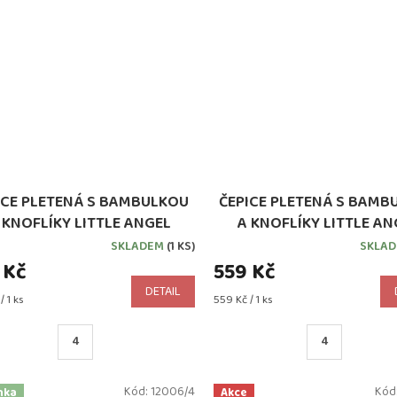
ICE PLETENÁ S BAMBULKOU
ČEPICE PLETENÁ S BAMB
 KNOFLÍKY LITTLE ANGEL
A KNOFLÍKY LITTLE AN
PODŠITÁ OUTLAST®
PODŠITÁ OUTLAST® SV
SKLADEM
(1 KS)
SKLA
STARORŮŽOVÁ
FIALOVÁ
 Kč
559 Kč
DETAIL
Měrná
/ 1 ks
559 Kč / 1 ks
cena:
4
4
Kód:
12006/4
Kód
nka
Akce