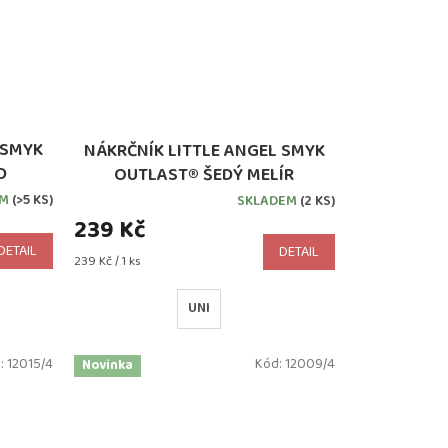
 SMYK
NÁKRČNÍK LITTLE ANGEL SMYK
D
OUTLAST® ŠEDÝ MELÍR
EM
(>5 KS)
SKLADEM
(2 KS)
239 Kč
DETAIL
DETAIL
Měrná
239 Kč / 1 ks
cena:
UNI
:
12015/4
Kód:
12009/4
Novinka