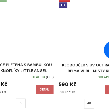
Tip
ICE PLETENÁ S BAMBULKOU
KLOBOUČEK S UV OCHR
 KNOFLÍKY LITTLE ANGEL
REIMA VIIRI - MISTY 
DŠITÁ OUTLAST® SVĚTLE
SKLADEM
(1 KS)
SKLA
ZELENÁ
 Kč
590 Kč
DETAIL
/ 1 ks
Měrná
590 Kč / 1 ks
cena:
5
48