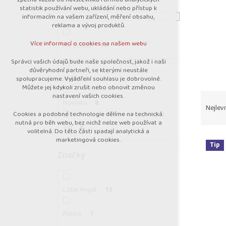
nutná pro provozování webu
n
statistik používání webu, ukládání nebo přístup k
udržení kontextu stránek (session):
n
informacím na vašem zařízení, měření obsahu,
případná přihlášení, volby jazyka, apod.
reklama a vývoj produktů.
í
Volitelná cookies
p
Více informací o cookies na našem webu
Na skladě
14
a
analytická pro anonymizované vyhodnocení
návštěvnosti
n
Správci vašich údajů bude naše společnost, jakož i naši
marketingová cookies (Google)
důvěryhodní partneři, se kterými neustále
e
Akce
1
spolupracujeme. Vyjádření souhlasu je dobrovolné.
l
Více informací o cookies na našem webu
Můžete jej kdykoli zrušit nebo obnovit změnou
Ř
nastavení vašich cookies.
Novinka
8
a
Nejlevn
Cookies a podobné technologie dělíme na technická:
z
Přijmout všechny cookies
nutná pro běh webu, bez nichž nelze web používat a
e
Tip
8
volitelná. Do této části spadají analytická a
V
n
marketingová cookies.
Odmítnout vše
Tip
ý
í
Značky
p
p
i
r
s
o
Little Angel
13
p
d
r
u
Reima
1
o
k