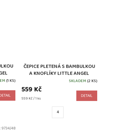
ULKOU
ČEPICE PLETENÁ S BAMBULKOU
GEL
A KNOFLÍKY LITTLE ANGEL
ĚTLE
PODŠITÁ OUTLAST® SVĚTLE
DEM
(1 KS)
SKLADEM
(2 KS)
ŠEDÁ
559 Kč
DETAIL
DETAIL
Měrná
559 Kč / 1 ks
cena:
4
:
9734/48