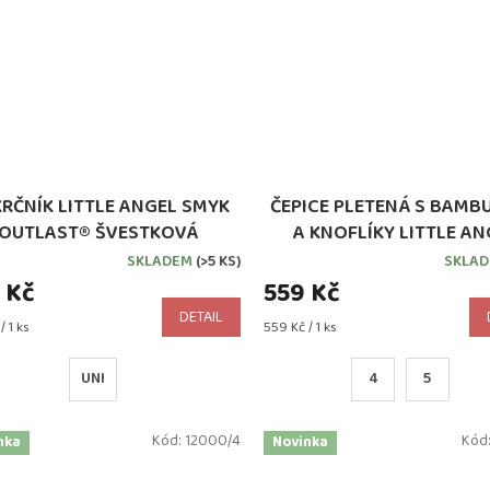
RČNÍK LITTLE ANGEL SMYK
ČEPICE PLETENÁ S BAMB
OUTLAST® ŠVESTKOVÁ
A KNOFLÍKY LITTLE AN
PODŠITÁ OUTLAST® Č
SKLADEM
(>5 KS)
SKLA
 Kč
559 Kč
DETAIL
Měrná
/ 1 ks
559 Kč / 1 ks
cena:
UNI
4
5
Kód:
12000/4
Kód
nka
Novinka