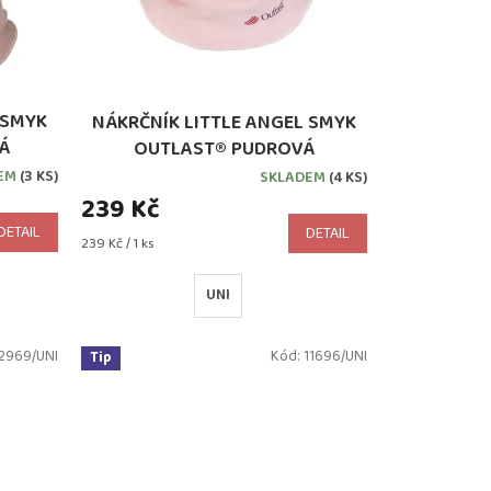
 SMYK
NÁKRČNÍK LITTLE ANGEL SMYK
Á
OUTLAST® PUDROVÁ
EM
(3 KS)
SKLADEM
(4 KS)
239 Kč
DETAIL
DETAIL
Měrná
239 Kč / 1 ks
cena:
UNI
2969/UNI
Kód:
11696/UNI
Tip