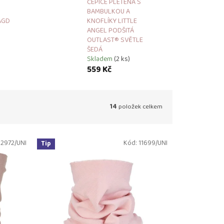
ČEPICE PLETENÁ S
BAMBULKOU A
AGD
KNOFLÍKY LITTLE
ANGEL PODŠITÁ
OUTLAST® SVĚTLE
ŠEDÁ
Skladem
(2 ks)
559 Kč
14
položek celkem
12972/UNI
Kód:
11699/UNI
Tip