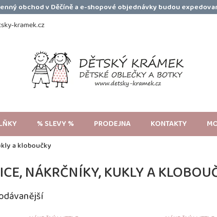
amenný obchod v Děčíně a e-shopové objednávky budou expedovan
sky-kramek.cz
LŇKY
% SLEVY %
PRODEJNA
KONTAKTY
MO
ukly a kloboučky
ICE, NÁKRČNÍKY, KUKLY A KLOBOU
odávanější