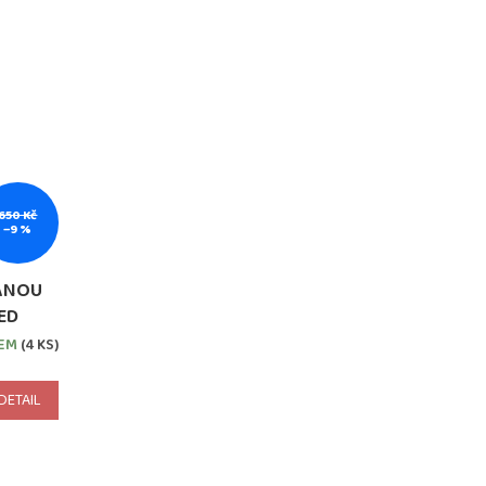
650 Kč
–9 %
ANOU
RED
DEM
(4 KS)
DETAIL