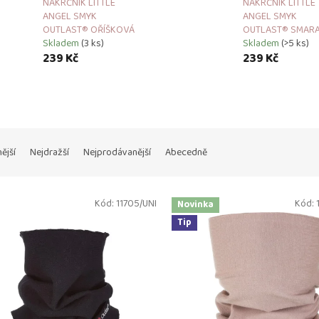
NÁKRČNÍK LITTLE
NÁKRČNÍK LITTLE
ANGEL SMYK
ANGEL SMYK
OUTLAST® OŘÍŠKOVÁ
OUTLAST® SMAR
Skladem
(3 ks)
Skladem
(>5 ks)
239 Kč
239 Kč
ější
Nejdražší
Nejprodávanější
Abecedně
Kód:
11705/UNI
Kód:
Novinka
Tip