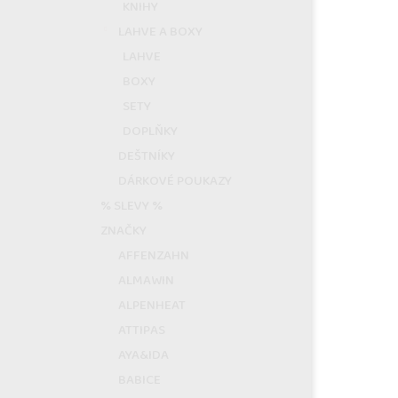
KNIHY
LAHVE A BOXY
LAHVE
BOXY
SETY
DOPLŇKY
DEŠTNÍKY
DÁRKOVÉ POUKAZY
% SLEVY %
ZNAČKY
AFFENZAHN
ALMAWIN
ALPENHEAT
ATTIPAS
AYA&IDA
BABICE