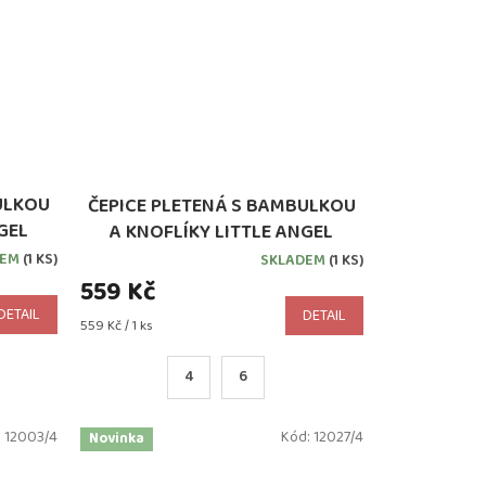
ULKOU
ČEPICE PLETENÁ S BAMBULKOU
GEL
A KNOFLÍKY LITTLE ANGEL
ERNÁ
PODŠITÁ OUTLAST® KHAKI
DEM
(1 KS)
SKLADEM
(1 KS)
559 Kč
DETAIL
DETAIL
Měrná
559 Kč / 1 ks
cena:
4
6
:
12003/4
Kód:
12027/4
Novinka