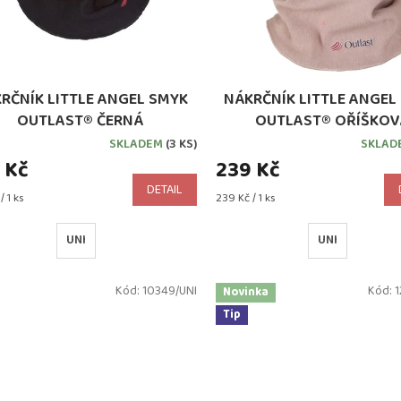
RČNÍK LITTLE ANGEL SMYK
NÁKRČNÍK LITTLE ANGEL
OUTLAST® ČERNÁ
OUTLAST® OŘÍŠKOV
SKLADEM
(3 KS)
SKLAD
 Kč
239 Kč
DETAIL
Měrná
/ 1 ks
239 Kč / 1 ks
cena:
UNI
UNI
Kód:
10349/UNI
Kód:
1
Novinka
Tip