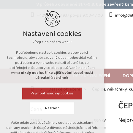
Přejít
V průběhu dovolené 31.7.-9.8. bude zavřený k
na
obsah
+420 723 053 937 po-pá 9:00-17:00
info@det
Nastavení cookies
Vítejte na našem webu!
Potřebujeme nastavit cookies a související
technologie, aby zobrazovaný obsah odpovídal vašim
potřebám a vy na webu nalezli přesně to, co
potřebujete. Soubory cookies používané na našem
webu
nikdy neslouží ke zjišťování totožnosti
DĚTSKÁ OBUV
DĚTSKÉ OBLEČENÍ
DOP
uživatelů stránek
.
Domů
Dětské oblečení
Čepice, nákrčníky, k
Přijmout všechny cookies
P
ČEP
o
Nastavit
Cena
s
t
Nejpr
239
Kč
590
Kč
r
Vaše údaje zpracováváme v souladu se zásadami
Technická cookies
ochrany osobních údajů z důvodu následujících potřeb:
a
zpětná vazba od návštěvníků formou analytických