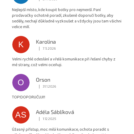
Hodnocení obchodu je 5 z 5 hvězdiček.
je
Nejlepší místo, kde koupit botky pro nejmenší. Paní
4,9
prodavačky ochotně poradí, zkušeně doporučí botky, aby
z
seděly, nechají důkladně vyzkoušet a vždycky jsou tam všichni
5
velice milí.
hvězdiček.
Karolina
K
|
7.5.2026
Hodnocení obchodu je 5 z 5 hvězdiček.
Velmi rychlé odeslání a vřelá komunikace při řešení chyby z
mé strany, což velmi oceňuji.
Orson
O
|
31.1.2026
Hodnocení obchodu je 5 z 5 hvězdiček.
TOP!DOPORUČUJI!!
Adéla Sáblíková
AS
|
1.12.2025
Hodnocení obchodu je 5 z 5 hvězdiček.
Úžasný přístup, moc milá komunikace, ochota poradit s