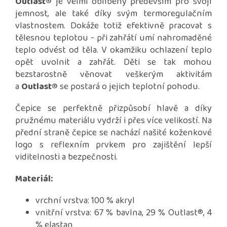
Outlast®
je velmi oblíbený především pro svojí
jemnost, ale také díky svým termoregulačním
vlastnostem. Dokáže totiž efektivně pracovat s
tělesnou teplotou - při zahřátí umí nahromaděné
teplo odvést od těla. V okamžiku ochlazení teplo
opět uvolnit a zahřát. Děti se tak mohou
bezstarostně věnovat veškerým aktivitám
a
Outlast®
se postará o jejich teplotní pohodu.
Čepice se perfektně přizpůsobí hlavě a díky
pružnému materiálu vydrží i přes více velikostí. Na
přední straně čepice se nachází našité koženkové
logo s reflexním prvkem pro zajištění lepší
viditelnosti a bezpečnosti.
Materiál:
vrchní vrstva: 100 % akryl
vnitřní vrstva: 67 % bavlna, 29 % Outlast®, 4
% elastan