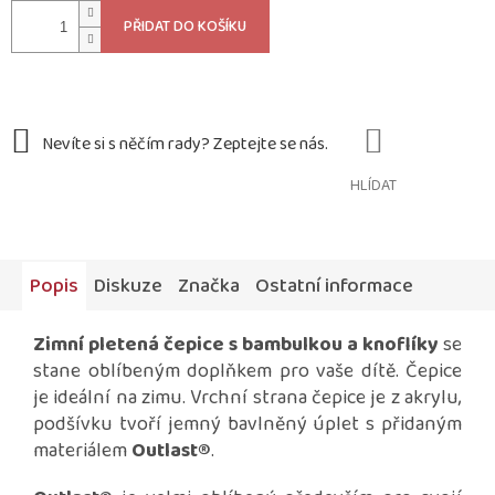
PŘIDAT DO KOŠÍKU
HLÍDAT
Popis
Diskuze
Značka
Ostatní informace
Zimní pletená čepice
s bambulkou a knoflíky
se
stane oblíbeným doplňkem pro vaše dítě. Čepice
je ideální na zimu. Vrchní strana čepice je z akrylu,
podšívku tvoří jemný bavlněný úplet s přidaným
materiálem
Outlast®
.