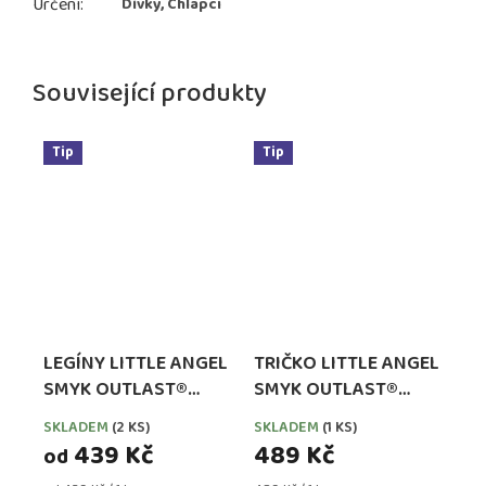
Určení
:
Dívky, Chlapci
Související produkty
Tip
Tip
LEGÍNY LITTLE ANGEL
TRIČKO LITTLE ANGEL
SMYK OUTLAST®
SMYK OUTLAST®
RŮŽOVÉ
DLOUHÝ RUKÁV -
SKLADEM
(2 KS)
SKLADEM
(1 KS)
FIALOVÁ VÍLA
439 Kč
489 Kč
od