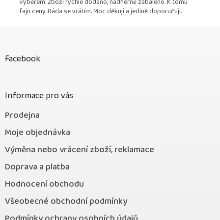
výběrem. Zboží rychle dodáno, nádherně zabaleno. K tomu
fajn ceny. Ráda se vrátím. Moc děkuji a jedině doporučuji.
Z
á
p
Facebook
a
t
í
Informace pro vás
Prodejna
Moje objednávka
Výměna nebo vrácení zboží, reklamace
Doprava a platba
Hodnocení obchodu
Všeobecné obchodní podmínky
Podmínky ochrany osobních údajů