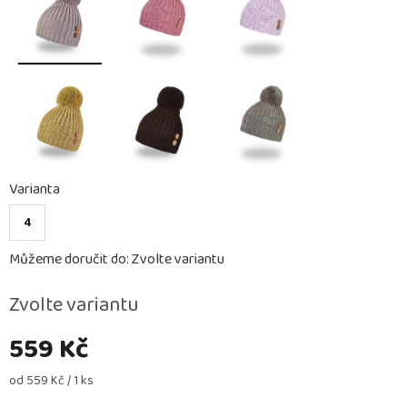
Varianta
4
Můžeme doručit do:
Zvolte variantu
Zvolte variantu
559 Kč
Měrná
od 559 Kč / 1 ks
cena: