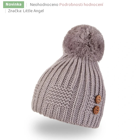
Průměrné
Neohodnoceno
Podrobnosti hodnocení
Novinka
hodnocení
Značka:
Little Angel
produktu
je
0,0
z
5
hvězdiček.