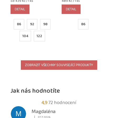
Měrná
Měrná
od 439 Kč / 1 ks
489 Kč / 1 ks
cena:
cena:
DETAIL
DETAIL
86
92
98
86
104
122
ZOBRAZIT VŠECHNY SOUVISEJÍCÍ PRODUKTY
Jak nás hodnotíte
Průměrné
4,9
72 hodnocení
hodnocení
Magdaléna
M
obchodu
|
27.7.2026