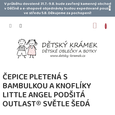
Přejít
V průběhu dovolené 31.7.-9.8. bude zavřený kamenný obchod
na
v Děčíně a e-shopové objednávky budou expedované pouze
obsah
ve středu 5.8. Děkujeme za pochopení!
NÁKUP
KOŠÍK
ČEPICE PLETENÁ S
BAMBULKOU A KNOFLÍKY
LITTLE ANGEL PODŠITÁ
OUTLAST® SVĚTLE ŠEDÁ