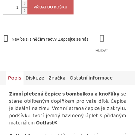
PŘIDAT DO KOŠÍKU
HLÍDAT
Popis
Diskuze
Značka
Ostatní informace
Zimní pletená čepice
s bambulkou a knoflíky
se
stane oblíbeným doplňkem pro vaše dítě. Čepice
je ideální na zimu. Vrchní strana čepice je z akrylu,
podšívku tvoří jemný bavlněný úplet s přidaným
materiálem
Outlast®
.