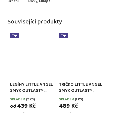
Určení
:
Dívky, Chlapci
Související produkty
Tip
Tip
LEGÍNY LITTLE ANGEL
TRIČKO LITTLE ANGEL
SMYK OUTLAST®
SMYK OUTLAST®
RŮŽOVÉ
DLOUHÝ RUKÁV -
SKLADEM
(2 KS)
SKLADEM
(1 KS)
FIALOVÁ VÍLA
439 Kč
489 Kč
od