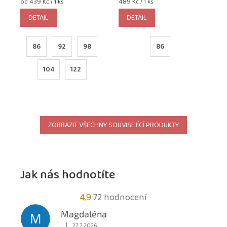
Měrná
Měrná
od 439 Kč / 1 ks
489 Kč / 1 ks
cena:
cena:
DETAIL
DETAIL
86
92
98
86
104
122
ZOBRAZIT VŠECHNY SOUVISEJÍCÍ PRODUKTY
Jak nás hodnotíte
Průměrné
4,9
72 hodnocení
hodnocení
Magdaléna
M
obchodu
|
27.7.2026