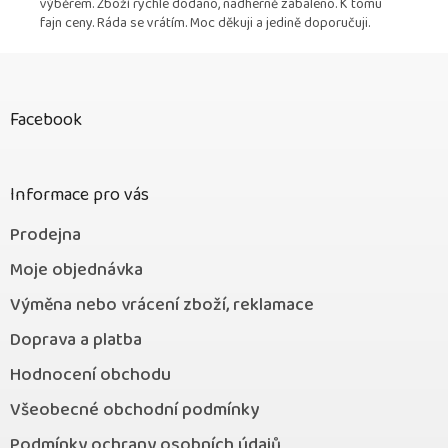
výběrem. Zboží rychle dodáno, nádherně zabaleno. K tomu
fajn ceny. Ráda se vrátím. Moc děkuji a jedině doporučuji.
Z
á
p
Facebook
a
t
í
Informace pro vás
Prodejna
Moje objednávka
Výměna nebo vrácení zboží, reklamace
Doprava a platba
Hodnocení obchodu
Všeobecné obchodní podmínky
Podmínky ochrany osobních údajů