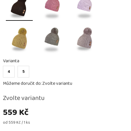
Varianta
4
5
Můžeme doručit do:
Zvolte variantu
Zvolte variantu
559 Kč
Měrná
od 559 Kč / 1 ks
cena: