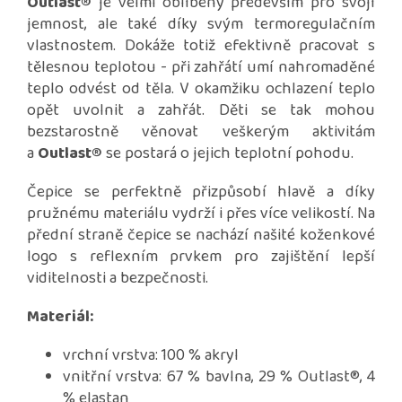
Outlast®
je velmi oblíbený především pro svojí
jemnost, ale také díky svým termoregulačním
vlastnostem. Dokáže totiž efektivně pracovat s
tělesnou teplotou - při zahřátí umí nahromaděné
teplo odvést od těla. V okamžiku ochlazení teplo
opět uvolnit a zahřát. Děti se tak mohou
bezstarostně věnovat veškerým aktivitám
a
Outlast®
se postará o jejich teplotní pohodu.
Čepice se perfektně přizpůsobí hlavě a díky
pružnému materiálu vydrží i přes více velikostí. Na
přední straně čepice se nachází našité koženkové
logo s reflexním prvkem pro zajištění lepší
viditelnosti a bezpečnosti.
Materiál:
vrchní vrstva: 100 % akryl
vnitřní vrstva: 67 % bavlna, 29 % Outlast®, 4
% elastan