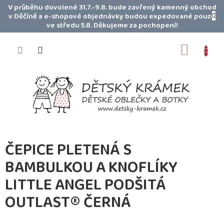
Přejít
V průběhu dovolené 31.7.-9.8. bude zavřený kamenný obchod
na
v Děčíně a e-shopové objednávky budou expedované pouze
obsah
ve středu 5.8. Děkujeme za pochopení!
NÁKUP
KOŠÍK
ČEPICE PLETENÁ S
BAMBULKOU A KNOFLÍKY
LITTLE ANGEL PODŠITÁ
OUTLAST® ČERNÁ