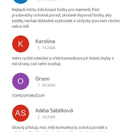
Hodnocení obchodu je 5 z 5 hvězdiček.
je
Nejlepší místo, kde koupit botky pro nejmenší. Paní
4,9
prodavačky ochotně poradí, zkušeně doporučí botky, aby
z
seděly, nechají důkladně vyzkoušet a vždycky jsou tam všichni
5
velice milí.
hvězdiček.
Karolina
K
|
7.5.2026
Hodnocení obchodu je 5 z 5 hvězdiček.
Velmi rychlé odeslání a vřelá komunikace při řešení chyby z
mé strany, což velmi oceňuji.
Orson
O
|
31.1.2026
Hodnocení obchodu je 5 z 5 hvězdiček.
TOP!DOPORUČUJI!!
Adéla Sáblíková
AS
|
1.12.2025
Hodnocení obchodu je 5 z 5 hvězdiček.
Úžasný přístup, moc milá komunikace, ochota poradit s