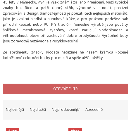
45 lety v Německu, nyní je však znám i za jeho hranicemi. Mezi typické
znaky bot Ricosta patří dobrý střih, výborné vlastnosti, precizní
zpracování a design. Samozřejmostí je použití těch nejlepších materiálů,
jako je kvalitní hladká a nubuková kůže, a pro pružnou podešev pak
přírodní kaučuk nebo PU. Při tradiční řemeslné výrobě jsou použity
špičkové membránové systémy, které zaručují vodotěsnost a
větruodolnost obuvi při zachování dobré prodyšnosti. Vyráběné boty
jsou zdravotně nezávadné a recyklovatelné.
Ze sortimentu značky Ricosta nabízíme na našem krámku kožené
kotníčkové celoroční botky pro menší a spíše užší nožičky.
OTEVŘÍT FILTR
Ř
a
Nejlevnější
Nejdražší
Nejprodávanější
Abecedně
z
e
V
n