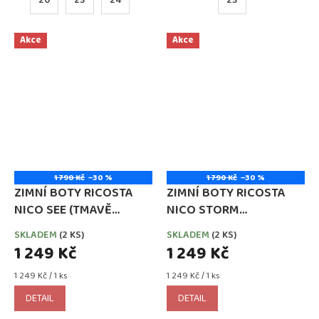
Akce
Akce
1 790 Kč
–30 %
1 790 Kč
–30 %
ZIMNÍ BOTY RICOSTA
ZIMNÍ BOTY RICOSTA
NICO SEE (TMAVĚ
NICO STORM
MODRÉ)
(PETROLEJOVÉ)
SKLADEM
(2 KS)
SKLADEM
(2 KS)
1 249 Kč
1 249 Kč
Měrná
Měrná
1 249 Kč / 1 ks
1 249 Kč / 1 ks
cena:
cena:
DETAIL
DETAIL