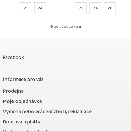
21
24
21
24
26
6
položek celkem
O
v
l
Z
á
á
d
p
a
Facebook
a
c
t
í
í
p
r
Informace pro vás
v
k
Prodejna
y
v
Moje objednávka
ý
Výměna nebo vrácení zboží, reklamace
p
i
Doprava a platba
s
u