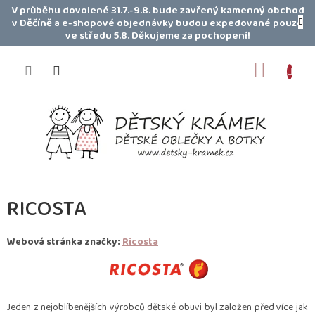
Přejít
V průběhu dovolené 31.7.-9.8. bude zavřený kamenný obchod
na
v Děčíně a e-shopové objednávky budou expedované pouze
obsah
ve středu 5.8. Děkujeme za pochopení!
NÁKUP
KOŠÍK
RICOSTA
Webová stránka značky:
Ricosta
Jeden z nejoblíbenějších výrobců dětské obuvi byl založen před více jak