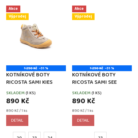
Akce
Akce
Výprodej
Výprodej
1 290 Kč
–31 %
1 290 Kč
–31 %
KOTNÍKOVÉ BOTY
KOTNÍKOVÉ BOTY
RICOSTA SAMI KIES
RICOSTA SAMI SEE
SKLADEM
(1 KS)
SKLADEM
(1 KS)
890 Kč
890 Kč
Měrná
Měrná
890 Kč / 1 ks
890 Kč / 1 ks
cena:
cena:
DETAIL
DETAIL
20
23
24
23