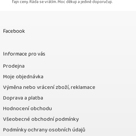
fajn ceny. Ráda se vrátím. Moc děkuji a jedině doporučuji.
Z
á
p
Facebook
a
t
í
Informace pro vás
Prodejna
Moje objednávka
Výměna nebo vrácení zboží, reklamace
Doprava a platba
Hodnocení obchodu
Všeobecné obchodní podmínky
Podmínky ochrany osobních údajů