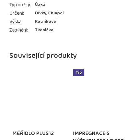
Typ nožky
:
Úzká
Určení
:
Dívky, Chlapci
Výška
:
Kotníkové
Zapínání
:
Tkanička
Související produkty
Tip
MĚŘIDLO PLUS12
IMPREGNACE S