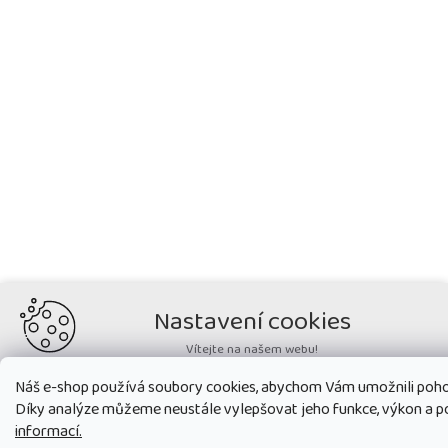
Nastavení cookies
Vítejte na našem webu!
Potřebujeme nastavit cookies a související technologie, aby
Náš e-shop používá soubory cookies, abychom Vám umožnili poho
zobrazovaný obsah odpovídal vašim potřebám a vy na webu nalezli
Díky analýze můžeme neustále vylepšovat jeho funkce, výkon a p
přesně to, co potřebujete. Soubory cookies používané na našem webu
nikdy neslouží ke zjišťování totožnosti uživatelů stránek
.
informací.