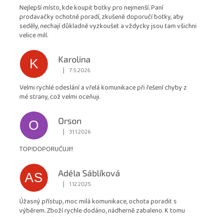
Nejlepší místo, kde koupit botky pro nejmenší. Paní
4,9
prodavačky ochotně poradí, zkušeně doporučí botky, aby
z
seděly, nechají důkladně vyzkoušet a vždycky jsou tam všichni
5
velice milí.
hvězdiček.
Karolina
K
|
7.5.2026
Hodnocení obchodu je 5 z 5 hvězdiček.
Velmi rychlé odeslání a vřelá komunikace při řešení chyby z
mé strany, což velmi oceňuji.
Orson
O
|
31.1.2026
Hodnocení obchodu je 5 z 5 hvězdiček.
TOP!DOPORUČUJI!!
Adéla Sáblíková
AS
|
1.12.2025
Hodnocení obchodu je 5 z 5 hvězdiček.
Úžasný přístup, moc milá komunikace, ochota poradit s
výběrem. Zboží rychle dodáno, nádherně zabaleno. K tomu