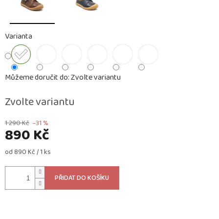
Varianta
Můžeme doručit do:
Zvolte variantu
Zvolte variantu
1 290 Kč
–31 %
890 Kč
Měrná
od 890 Kč / 1 ks
cena:
PŘIDAT DO KOŠÍKU