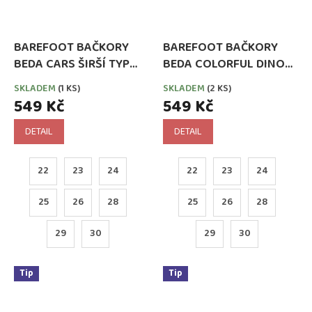
BAREFOOT BAČKORY
BAREFOOT BAČKORY
BEDA CARS ŠIRŠÍ TYP
BEDA COLORFUL DINOS
NOVÝ STŘIH (BFN-
ŠIRŠÍ TYP NOVÝ STŘIH
SKLADEM
(1 KS)
SKLADEM
(2 KS)
170020/W)
(BFN-170020/W)
549 Kč
549 Kč
DETAIL
DETAIL
22
23
24
22
23
24
25
26
28
25
26
28
29
30
29
30
Tip
Tip