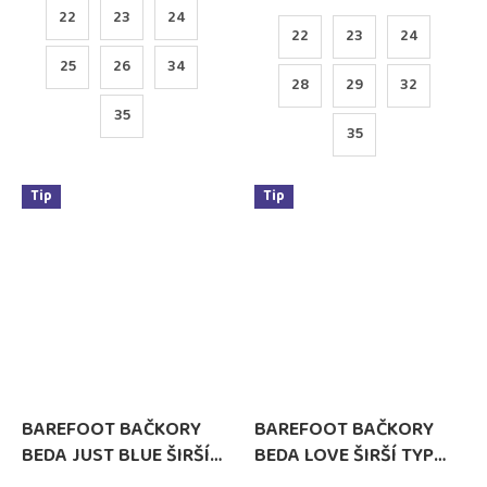
hvězdiček.
22
23
24
22
23
24
25
26
34
28
29
32
35
35
Tip
Tip
BAREFOOT BAČKORY
BAREFOOT BAČKORY
BEDA JUST BLUE ŠIRŠÍ
BEDA LOVE ŠIRŠÍ TYP
TYP NOVÝ STŘIH (BFN-
NOVÝ STŘIH (BFN-