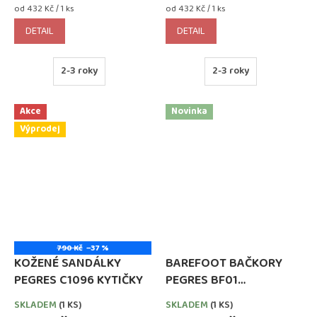
Měrná
Měrná
od 432 Kč / 1 ks
od 432 Kč / 1 ks
cena:
cena:
DETAIL
DETAIL
2-3 roky
2-3 roky
Akce
Novinka
Výprodej
790 Kč
–37 %
KOŽENÉ SANDÁLKY
BAREFOOT BAČKORY
PEGRES C1096 KYTIČKY
PEGRES BF01
DINOSAURUS
SKLADEM
(1 KS)
SKLADEM
(1 KS)