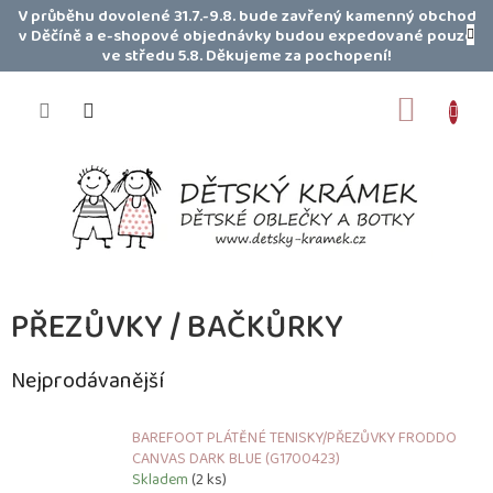
Přejít
V průběhu dovolené 31.7.-9.8. bude zavřený kamenný obchod
na
v Děčíně a e-shopové objednávky budou expedované pouze
obsah
ve středu 5.8. Děkujeme za pochopení!
NÁKUP
KOŠÍK
PŘEZŮVKY / BAČKŮRKY
Nejprodávanější
BAREFOOT PLÁTĚNÉ TENISKY/PŘEZŮVKY FRODDO
CANVAS DARK BLUE (G1700423)
Skladem
(2 ks)