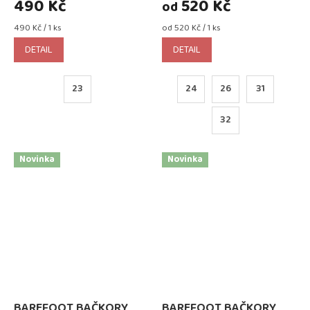
490 Kč
520 Kč
od
Měrná
Měrná
490 Kč / 1 ks
od 520 Kč / 1 ks
cena:
cena:
DETAIL
DETAIL
23
24
26
31
32
Novinka
Novinka
BAREFOOT BAČKORY
BAREFOOT BAČKORY