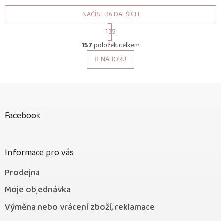
NAČÍST 36 DALŠÍCH
S
1
5
t
O
r
157
položek celkem
v
á
l
NAHORU
n
á
k
o
d
v
Z
a
á
c
á
n
í
p
í
p
Facebook
a
r
t
v
í
k
Informace pro vás
y
v
ý
Prodejna
p
Moje objednávka
i
s
Výměna nebo vrácení zboží, reklamace
u