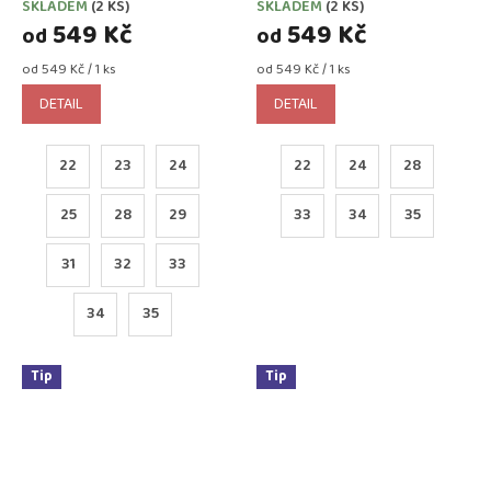
SKLADEM
(2 KS)
SKLADEM
(2 KS)
170020/W)
170020/W)
549 Kč
549 Kč
od
od
Měrná
Měrná
od 549 Kč / 1 ks
od 549 Kč / 1 ks
cena:
cena:
DETAIL
DETAIL
22
23
24
22
24
28
25
28
29
33
34
35
31
32
33
34
35
Tip
Tip