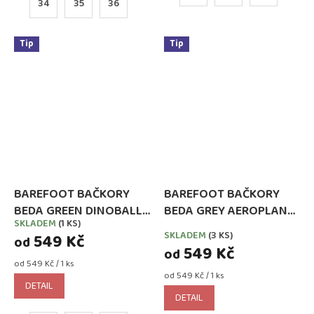
34
35
36
Tip
Tip
BAREFOOT BAČKORY
BAREFOOT BAČKORY
BEDA GREEN DINOBALL
BEDA GREY AEROPLANE
SKLADEM
(1 KS)
Průměrné
ŠIRŠÍ TYP NOVÝ STŘIH
(LETADLA) ŠIRŠÍ TYP
SKLADEM
(3 KS)
549 Kč
hodnocení
od
(BFN-170020/W)
NOVÝ STŘIH (BFN-
549 Kč
od
produktu
170020/W)
Měrná
od 549 Kč / 1 ks
je
cena:
Měrná
od 549 Kč / 1 ks
3,7
DETAIL
cena:
z
DETAIL
5