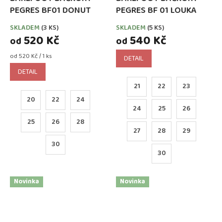
PEGRES BF01 DONUT
PEGRES BF 01 LOUKA
SKLADEM
(3 KS)
SKLADEM
(5 KS)
520 Kč
540 Kč
od
od
Měrná
od 520 Kč / 1 ks
DETAIL
cena:
DETAIL
21
22
23
20
22
24
24
25
26
25
26
28
27
28
29
30
30
Novinka
Novinka