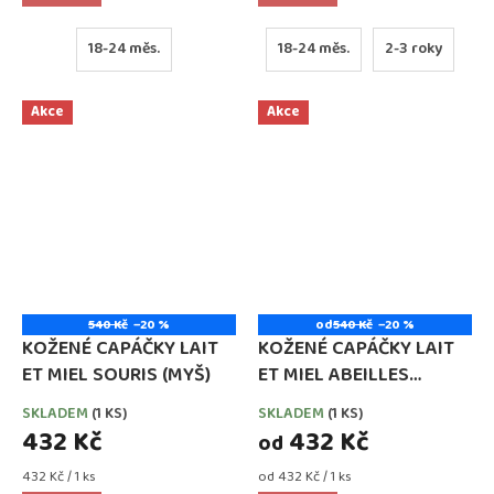
18-24 měs.
18-24 měs.
2-3 roky
Akce
Akce
540 Kč
–20 %
od
540 Kč
–20 %
KOŽENÉ CAPÁČKY LAIT
KOŽENÉ CAPÁČKY LAIT
ET MIEL SOURIS (MYŠ)
ET MIEL ABEILLES
(VČELY)
SKLADEM
(1 KS)
SKLADEM
(1 KS)
432 Kč
432 Kč
od
Měrná
Měrná
432 Kč / 1 ks
od 432 Kč / 1 ks