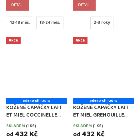
cena:
cena:
DETAIL
DETAIL
12-18 měs.
18-24 měs.
2-3 roky
Akce
Akce
od
540 Kč
–20 %
od
540 Kč
–20 %
KOŽENÉ CAPÁČKY LAIT
KOŽENÉ CAPÁČKY LAIT
ET MIEL COCCINELLE
ET MIEL GRENOUILLE
(BERUŠKY)
(ŽABÁK)
SKLADEM
(1 KS)
SKLADEM
(1 KS)
432 Kč
432 Kč
od
od