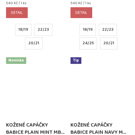
Měrná
Měrná
540 Kč / 1 ks
540 Kč / 1 ks
cena:
cena:
DETAIL
DETAIL
18/19
22/23
18/19
22/23
20/21
24/25
20/21
Novinka
Tip
KOŽENÉ CAPÁČKY
KOŽENÉ CAPÁČKY
BABICE PLAIN MINT MB
BABICE PLAIN NAVY MB