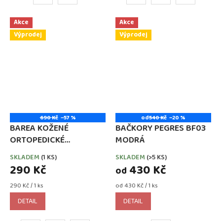
Akce
Akce
Výprodej
Výprodej
690 Kč
–57 %
od
540 Kč
–20 %
BAREA KOŽENÉ
BAČKORY PEGRES BF03
ORTOPEDICKÉ
MODRÁ
PANTOFLE ŽLUTÉ
SKLADEM
(1 KS)
SKLADEM
(>5 KS)
290 Kč
430 Kč
od
Měrná
Měrná
290 Kč / 1 ks
od 430 Kč / 1 ks
cena:
cena:
DETAIL
DETAIL