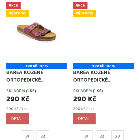
Akce
Akce
Výprodej
Výprodej
690 Kč
–57 %
690 Kč
–57 %
BAREA KOŽENÉ
BAREA KOŽENÉ
ORTOPEDICKÉ
ORTOPEDICKÉ
PANTOFLE TMAVĚ
PANTOFLE ZELENÉ
SKLADEM
(1 KS)
SKLADEM
(1 KS)
RŮŽOVÉ
290 Kč
290 Kč
Měrná
Měrná
290 Kč / 1 ks
290 Kč / 1 ks
cena:
cena:
DETAIL
DETAIL
31
32
31
32
33