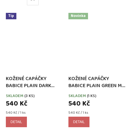
Tip
Novinka
KOŽENÉ CAPÁČKY
KOŽENÉ CAPÁČKY
BABICE PLAIN DARK
BABICE PLAIN GREEN MB
GREY MB 088
137
SKLADEM
(3 KS)
SKLADEM
(1 KS)
540 Kč
540 Kč
Měrná
Měrná
540 Kč / 1 ks
540 Kč / 1 ks
cena:
cena:
DETAIL
DETAIL