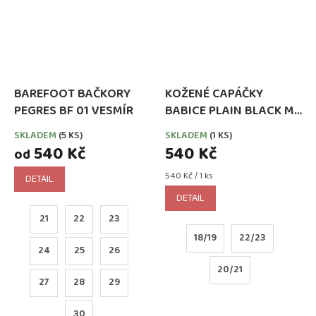
BAREFOOT BAČKORY
KOŽENÉ CAPÁČKY
PEGRES BF 01 VESMÍR
BABICE PLAIN BLACK MB
053
SKLADEM
(5 KS)
SKLADEM
(1 KS)
540 Kč
540 Kč
od
Měrná
540 Kč / 1 ks
DETAIL
cena:
DETAIL
21
22
23
18/19
22/23
24
25
26
20/21
27
28
29
30