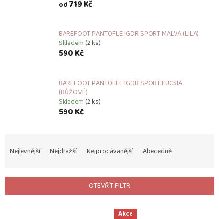
719 Kč
od
BAREFOOT PANTOFLE IGOR SPORT MALVA (LILA)
Skladem
(2 ks)
590 Kč
BAREFOOT PANTOFLE IGOR SPORT FUCSIA
(RŮŽOVÉ)
Skladem
(2 ks)
590 Kč
Ř
a
Nejlevnější
Nejdražší
Nejprodávanější
Abecedně
z
e
n
OTEVŘÍT FILTR
í
p
V
r
Akce