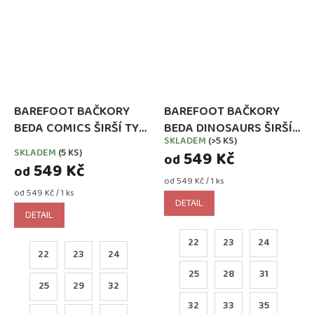
BAREFOOT BAČKORY
BAREFOOT BAČKORY
BEDA COMICS ŠIRŠÍ TYP
BEDA DINOSAURS ŠIRŠÍ
SKLADEM
(>5 KS)
Průměrné
NOVÝ STŘIH (BFN-
TYP NOVÝ STŘIH (BFN-
SKLADEM
(5 KS)
549 Kč
hodnocení
od
170020/W)
170020/W)
549 Kč
od
produktu
Měrná
od 549 Kč / 1 ks
je
Měrná
cena:
od 549 Kč / 1 ks
4,0
DETAIL
cena:
z
DETAIL
5
hvězdiček.
22
23
24
22
23
24
25
28
31
25
29
32
32
33
35