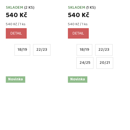
107
003
SKLADEM
(2 KS)
SKLADEM
(1 KS)
540 Kč
540 Kč
Měrná
Měrná
540 Kč / 1 ks
540 Kč / 1 ks
cena:
cena:
DETAIL
DETAIL
18/19
22/23
18/19
22/23
24/25
20/21
Novinka
Novinka