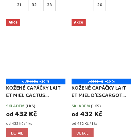
31
32
33
20
Akce
Akce
od
540 Kč
–20 %
od
540 Kč
–20 %
KOŽENÉ CAPÁČKY LAIT
KOŽENÉ CAPÁČKY LAIT
ET MIEL CACTUS
ET MIEL D´ESCARGOT
(KAKTUS)
(ŠNEK)
SKLADEM
(1 KS)
SKLADEM
(1 KS)
432 Kč
432 Kč
od
od
Měrná
Měrná
od 432 Kč / 1 ks
od 432 Kč / 1 ks
cena:
cena:
DETAIL
DETAIL