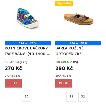
ý
o
Výprodej
p
d
i
u
s
k
p
t
r
ů
o
d
u
340 Kč
–20 %
690 Kč
–57 %
k
KOTNÍČKOVÉ BAČKORY
BAREA KOŽENÉ
t
FARE BANG! (4011400-
ORTOPEDICKÉ
ů
0)
PANTOFLE TMAVĚ
SKLADEM
(1 KS)
SKLADEM
(1 KS)
HNĚDÉ
270 Kč
290 Kč
Měrná
Měrná
270 Kč / 1 ks
290 Kč / 1 ks
cena:
cena:
DETAIL
DETAIL
20
31
32