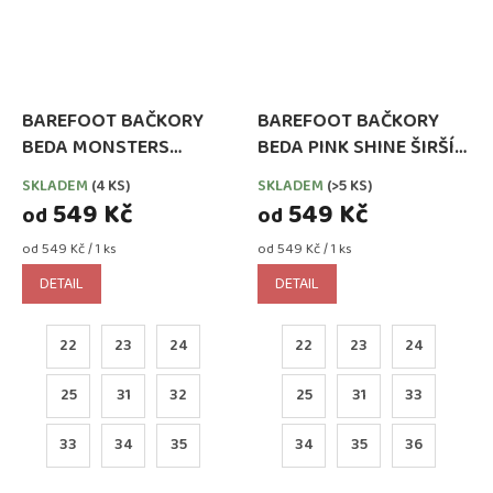
BAREFOOT BAČKORY
BAREFOOT BAČKORY
BEDA MONSTERS
BEDA PINK SHINE ŠIRŠÍ
(ZELENÁ PŘÍŠERKA) ŠIRŠÍ
TYP NOVÝ STŘIH (BFN-
SKLADEM
(4 KS)
SKLADEM
(>5 KS)
TYP NOVÝ STŘIH (BFN-
170020/W)
549 Kč
549 Kč
od
od
170020/W)
Měrná
Měrná
od 549 Kč / 1 ks
od 549 Kč / 1 ks
cena:
cena:
DETAIL
DETAIL
22
23
24
22
23
24
25
31
32
25
31
33
33
34
35
34
35
36