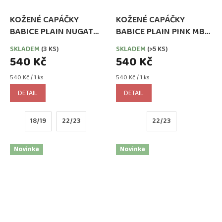
KOŽENÉ CAPÁČKY
KOŽENÉ CAPÁČKY
BABICE PLAIN NUGAT
BABICE PLAIN PINK MB
MB 004
057
SKLADEM
(3 KS)
SKLADEM
(>5 KS)
540 Kč
540 Kč
Měrná
Měrná
540 Kč / 1 ks
540 Kč / 1 ks
cena:
cena:
DETAIL
DETAIL
18/19
22/23
22/23
Novinka
Novinka