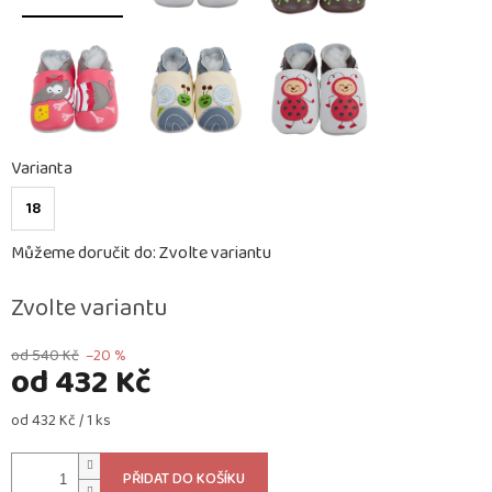
Varianta
18
Můžeme doručit do:
Zvolte variantu
Zvolte variantu
od 540 Kč
–20 %
od
432 Kč
Měrná
od 432 Kč / 1 ks
cena:
PŘIDAT DO KOŠÍKU