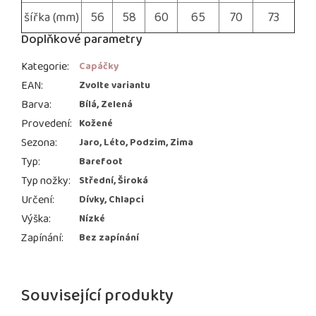
šířka (mm)
56
58
60
65
70
73
Doplňkové parametry
Kategorie
:
Capáčky
EAN
:
Zvolte variantu
Barva
:
Bílá, Zelená
Provedení
:
Kožené
Sezona
:
Jaro, Léto, Podzim, Zima
Typ
:
Barefoot
Typ nožky
:
Střední, Široká
Určení
:
Dívky, Chlapci
Výška
:
Nízké
Zapínání
:
Bez zapínání
Související produkty