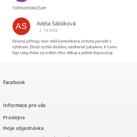
TOP!DOPORUČUJI!!
Adéla Sáblíková
AS
|
1.12.2025
Hodnocení obchodu je 5 z 5 hvězdiček.
Úžasný přístup, moc milá komunikace, ochota poradit s
výběrem. Zboží rychle dodáno, nádherně zabaleno. K tomu
fajn ceny. Ráda se vrátím. Moc děkuji a jedině doporučuji.
Z
á
p
Facebook
a
t
í
Informace pro vás
Prodejna
Moje objednávka