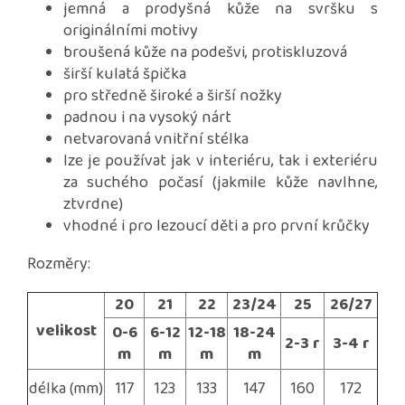
jemná a prodyšná kůže na svršku s
originálními motivy
broušená kůže na podešvi, protiskluzová
širší kulatá špička
pro středně široké a širší nožky
padnou i na vysoký nárt
netvarovaná vnitřní stélka
lze je používat jak v interiéru, tak i exteriéru
za suchého počasí (jakmile kůže navlhne,
ztvrdne)
vhodné i pro lezoucí děti a pro první krůčky
Rozměry:
20
21
22
23/24
25
26/27
velikost
0-6
6-12
12-18
18-24
2-3 r
3-4 r
m
m
m
m
délka (mm)
117
123
133
147
160
172