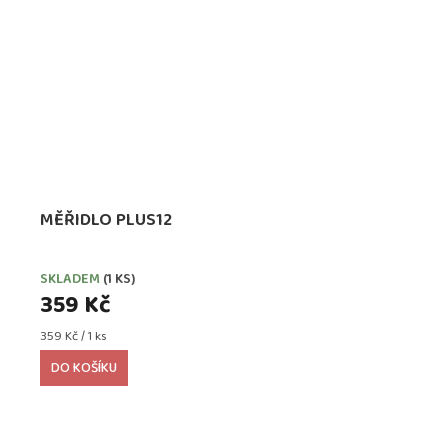
MĚŘIDLO PLUS12
SKLADEM
(1 KS)
359 Kč
Měrná
359 Kč / 1 ks
cena:
DO KOŠÍKU