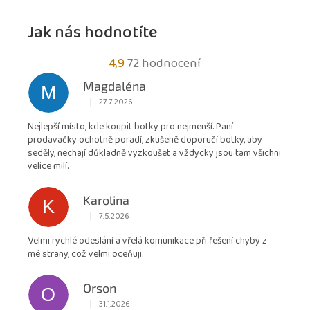
Jak nás hodnotíte
Průměrné
4,9
72 hodnocení
hodnocení
Magdaléna
M
obchodu
|
27.7.2026
Hodnocení obchodu je 5 z 5 hvězdiček.
je
Nejlepší místo, kde koupit botky pro nejmenší. Paní
4,9
prodavačky ochotně poradí, zkušeně doporučí botky, aby
z
seděly, nechají důkladně vyzkoušet a vždycky jsou tam všichni
5
velice milí.
hvězdiček.
Karolina
K
|
7.5.2026
Hodnocení obchodu je 5 z 5 hvězdiček.
Velmi rychlé odeslání a vřelá komunikace při řešení chyby z
mé strany, což velmi oceňuji.
Orson
O
|
31.1.2026
Hodnocení obchodu je 5 z 5 hvězdiček.