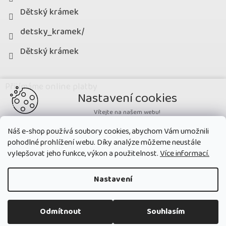
Dětský krámek
detsky_kramek/
Dětský krámek
Přijímáme online platby
Nastavení cookies
Vítejte na našem webu!
Potřebujeme nastavit cookies a související technologie, aby
Náš e-shop používá soubory cookies, abychom Vám umožnili
zobrazovaný obsah odpovídal vašim potřebám a vy na webu nalezli
pohodlné prohlížení webu. Díky analýze můžeme neustále
přesně to, co potřebujete. Soubory cookies používané na našem webu
nikdy neslouží ke zjišťování totožnosti uživatelů stránek
.
vylepšovat jeho funkce, výkon a použitelnost.
Více informací.
Přijmout všechny cookies
Nastavení
Nastavit
Copyright 2026
Dětský krámek
. Všechna práva vyhrazena.
Upravit
Odmítnout
Souhlasím
nastavení cookies