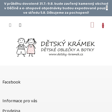
Přejít
V průběhu dovolené 31.7.-9.8. bude zavřený kamenný obchod
na
v Děčíně a e-shopové objednávky budou expedované pouze
obsah
ve středu 5.8. Děkujeme za pochopení!
NÁKUP
KOŠÍK
Z
á
p
Facebook
a
t
í
Informace pro vás
Prodejna