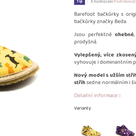
Průměrné
6 hodnocení
Podrobnost
Tip
hodnocení
produktu
Barefoot bačkůrky s orig
je
bačkůrky značky Beda.
4,0
z
Jsou perfektně
ohebné
5
prodyšná.
hvězdiček.
Vylepšený, více zkosený
vyhovuje i dominantním p
Nový model s užším stř
střih
sedne normálním i ši
Detailní informace
Varianty