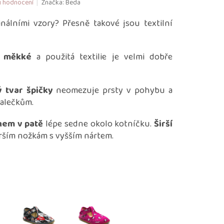
i hodnocení
Značka:
Beda
inálními vzory? Přesně takové jsou textilní
,
měkké
a použitá textilie je velmi dobře
 tvar špičky
neomezuje prsty v pohybu a
alečkům.
ihem v patě
lépe sedne okolo kotníčku.
Širší
rším nožkám s vyšším nártem.