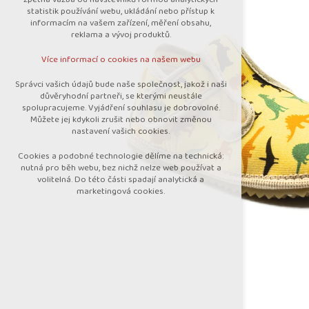
nutná pro provozování webu
statistik používání webu, ukládání nebo přístup k
udržení kontextu stránek (session):
informacím na vašem zařízení, měření obsahu,
případná přihlášení, volby jazyka, apod.
reklama a vývoj produktů.
Volitelná cookies
Více informací o cookies na našem webu
analytická pro anonymizované vyhodnocení
návštěvnosti
Správci vašich údajů bude naše společnost, jakož i naši
marketingová cookies (Google)
důvěryhodní partneři, se kterými neustále
spolupracujeme. Vyjádření souhlasu je dobrovolné.
Více informací o cookies na našem webu
Můžete jej kdykoli zrušit nebo obnovit změnou
nastavení vašich cookies.
Cookies a podobné technologie dělíme na technická:
Přijmout všechny cookies
nutná pro běh webu, bez nichž nelze web používat a
volitelná. Do této části spadají analytická a
marketingová cookies.
Odmítnout vše