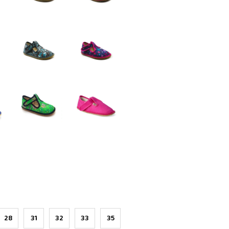
28
31
32
33
35