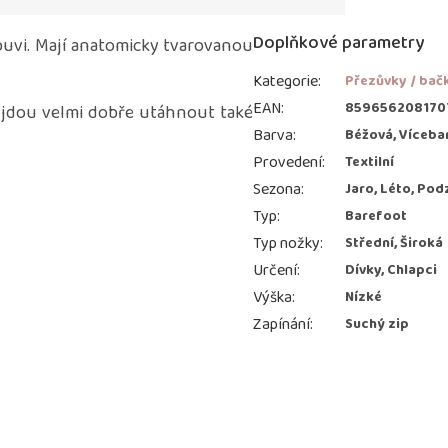
Doplňkové parametry
obuvi. Mají anatomicky tvarovanou
Kategorie
:
Přezůvky / bač
EAN
:
859656208170
 jdou velmi dobře utáhnout také
Barva
:
Béžová, Víceba
Provedení
:
Textilní
Sezona
:
Jaro, Léto, Pod
Typ
:
Barefoot
Typ nožky
:
Střední, Široká
Určení
:
Dívky, Chlapci
Výška
:
Nízké
Zapínání
:
Suchý zip