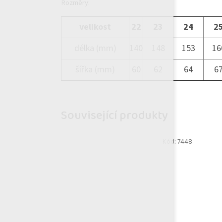
Rozměry:
velikost
22
23
24
2
délka (mm)
140
148
153
16
šířka (mm)
60
62
64
6
Související produkty
Kód:
7448