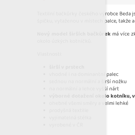
Textilní bačkůrky českého výrobce Beda js
špičku, vytaženou v místech palce, takže
Nový model širších bačkůrek
má více z
okolo úzkých kotníčků.
Vlastnosti:
širší v prstech
vhodné i na dominantní palec
sednou na normální a širší nožku
na normální a lehce vyšší nárt
výborné dotažení okolo kotníku, 
ohebné všemi směry a velmi lehké
prodyšná textilie
vyjímatelná stélka
vyrobené v ČR