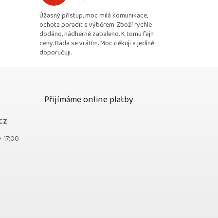
 5 z 5 hvězdiček.
Hodnocení obchodu je 5 z 5 hvězdiček.
Úžasný přístup, moc milá komunikace,
ochota poradit s výběrem. Zboží rychle
dodáno, nádherně zabaleno. K tomu fajn
ceny. Ráda se vrátím. Moc děkuji a jedině
doporučuji.
Přijímáme online platby
cz
0-17:00