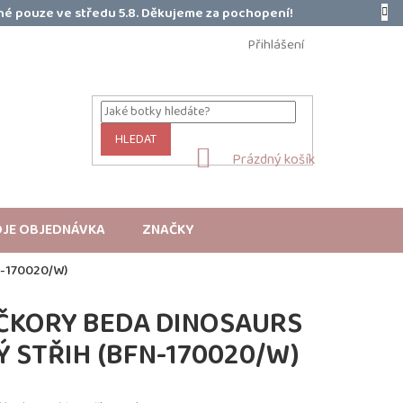
é pouze ve středu 5.8. Děkujeme za pochopení!
Přihlášení
HLEDAT
NÁKUPNÍ
Prázdný košík
KOŠÍK
JE OBJEDNÁVKA
ZNAČKY
-170020/W)
ČKORY BEDA DINOSAURS
Ý STŘIH (BFN-170020/W)