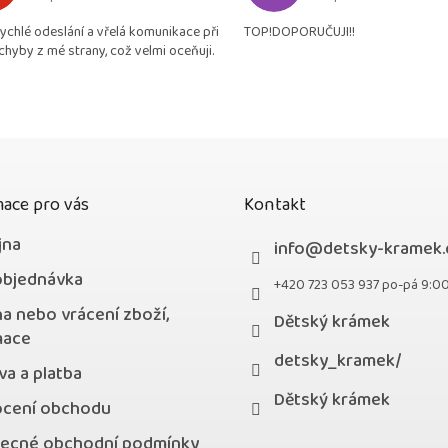
Hodnocení obchodu je 5 z 5 hvězdiček.
Hodnocení obchodu je
je
rychlé odeslání a vřelá komunikace při
TOP!DOPORUČUJI!!
4,9
chyby z mé strany, což velmi oceňuji.
z
5
hvězdiček.
ace pro vás
Kontakt
jna
info
@
detsky-kramek.
objednávka
+420 723 053 937 po-pá 9:0
a nebo vrácení zboží,
Dětský krámek
mace
detsky_kramek/
a a platba
Dětský krámek
cení obchodu
ecné obchodní podmínky