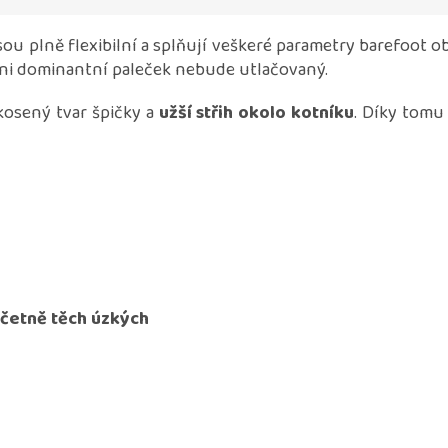
ou plně flexibilní a splňují veškeré parametry barefoot 
 ani dominantní paleček nebude utlačovaný.
kosený tvar špičky a
užší střih okolo kotníku
. Díky tomu
včetně těch úzkých