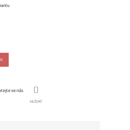
iantu
KU
HLÍDAT