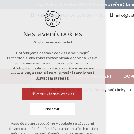
Přejít
V průběhu dovolené 31.7.-9.8. bude zavřený k
na
obsah
+420 723 053 937 po-pá 9:00-17:00
info@det
Nastavení cookies
Vítejte na našem webu!
Potřebujeme nastavit cookies a související
technologie, aby zobrazovaný obsah odpovídal vašim
potřebám a vy na webu nalezli přesně to, co
potřebujete. Soubory cookies používané na našem
webu
nikdy neslouží ke zjišťování totožnosti
DĚTSKÁ OBUV
DĚTSKÉ OBLEČENÍ
DOP
uživatelů stránek
.
Domů
Dětská obuv
Přezůvky / bačkůrky
Přijmout všechny cookies
Nastavit
Vaše údaje zpracováváme v souladu se zásadami
Technická cookies
ochrany osobních údajů z důvodu následujících potřeb:
zpětná vazba od návštěvníků formou analytických