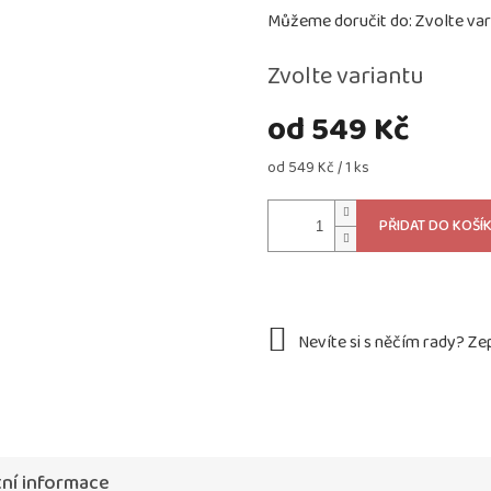
Můžeme doručit do:
Zvolte var
Zvolte variantu
od
549 Kč
Měrná
od 549 Kč / 1 ks
cena:
PŘIDAT DO KOŠÍ
ní informace