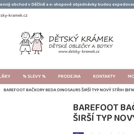
amenný obchod v Děčíně a e-shopové objednávky budou expedovan
sky-kramek.cz
LŇKY
% SLEVY %
PRODEJNA
KONTAKTY
MO
BAREFOOT BAČKORY BEDA DINOSAURS ŠIRŠÍ TYP NOVÝ STŘIH (BFN
BAREFOOT BA
ŠIRŠÍ TYP NOV