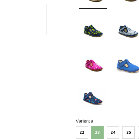
Varianta
22
23
24
25