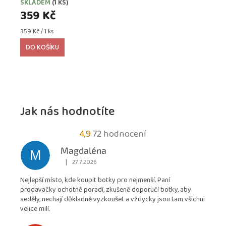
SKLADEM
(1 KS)
359 Kč
Měrná
359 Kč / 1 ks
cena:
DO KOŠÍKU
Jak nás hodnotíte
Průměrné
4,9
72 hodnocení
hodnocení
Magdaléna
M
obchodu
|
27.7.2026
Hodnocení obchodu je 5 z 5 hvězdiček.
je
Nejlepší místo, kde koupit botky pro nejmenší. Paní
4,9
prodavačky ochotně poradí, zkušeně doporučí botky, aby
z
seděly, nechají důkladně vyzkoušet a vždycky jsou tam všichni
5
velice milí.
hvězdiček.