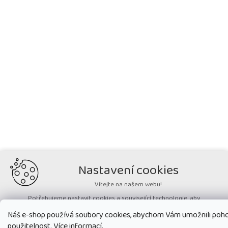
Nastavení cookies
Vítejte na našem webu!
Potřebujeme nastavit cookies a související technologie, aby
zobrazovaný obsah odpovídal vašim potřebám a vy na webu nalezli
Náš e-shop používá soubory cookies, abychom Vám umožnili pohod
přesně to, co potřebujete. Soubory cookies používané na našem webu
nikdy neslouží ke zjišťování totožnosti uživatelů stránek
.
použitelnost.
Více informací.