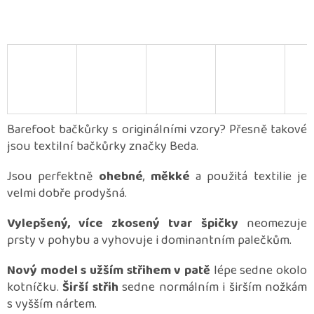
Barefoot bačkůrky s originálními vzory? Přesně takové
jsou textilní bačkůrky značky Beda.
Jsou perfektně
ohebné
,
měkké
a použitá textilie je
velmi dobře prodyšná.
Vylepšený, více zkosený tvar špičky
neomezuje
prsty v pohybu a vyhovuje i dominantním palečkům.
Nový model s užším střihem v patě
lépe sedne okolo
kotníčku.
Širší střih
sedne normálním i širším nožkám
s vyšším nártem.