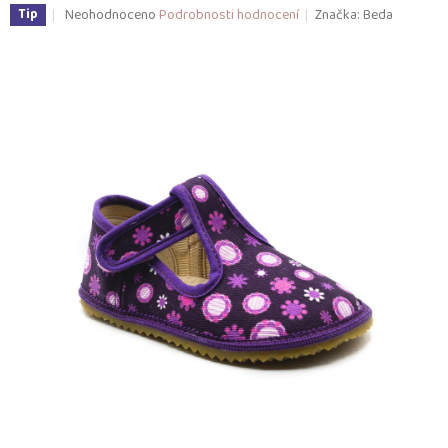
Průměrné
Neohodnoceno
Podrobnosti hodnocení
Značka:
Beda
Tip
hodnocení
produktu
je
0,0
z
5
hvězdiček.