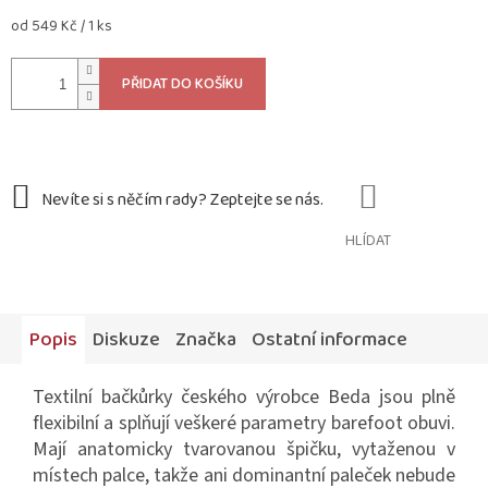
Měrná
od 549 Kč / 1 ks
cena:
PŘIDAT DO KOŠÍKU
HLÍDAT
Popis
Diskuze
Značka
Ostatní informace
Textilní bačkůrky českého výrobce Beda jsou plně
flexibilní a splňují veškeré parametry barefoot obuvi.
Mají anatomicky tvarovanou špičku, vytaženou v
místech palce, takže ani dominantní paleček nebude