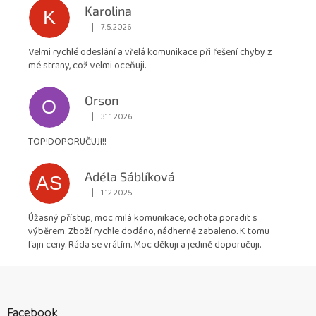
Karolina
K
|
7.5.2026
Hodnocení obchodu je 5 z 5 hvězdiček.
Velmi rychlé odeslání a vřelá komunikace při řešení chyby z
mé strany, což velmi oceňuji.
Orson
O
|
31.1.2026
Hodnocení obchodu je 5 z 5 hvězdiček.
TOP!DOPORUČUJI!!
Adéla Sáblíková
AS
|
1.12.2025
Hodnocení obchodu je 5 z 5 hvězdiček.
Úžasný přístup, moc milá komunikace, ochota poradit s
výběrem. Zboží rychle dodáno, nádherně zabaleno. K tomu
fajn ceny. Ráda se vrátím. Moc děkuji a jedině doporučuji.
Z
á
p
Facebook