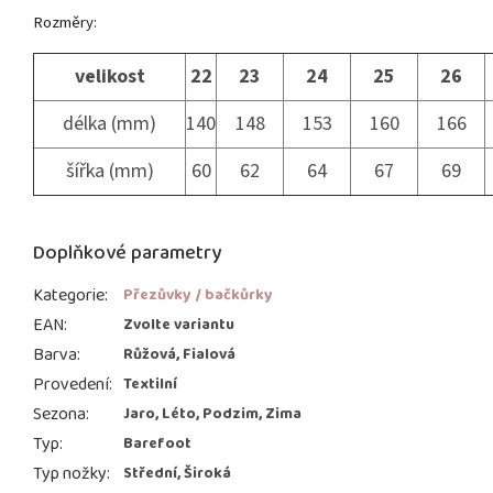
Rozměry:
velikost
22
23
24
25
26
délka (mm)
140
148
153
160
166
šířka (mm)
60
62
64
67
69
Doplňkové parametry
Kategorie
:
Přezůvky / bačkůrky
EAN
:
Zvolte variantu
Barva
:
Růžová, Fialová
Provedení
:
Textilní
Sezona
:
Jaro, Léto, Podzim, Zima
Typ
:
Barefoot
Typ nožky
:
Střední, Široká