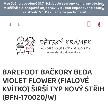
Přejít
V průběhu dovolené 31.7.-9.8. bude zavřený kamenný obchod
na
v Děčíně a e-shopové objednávky budou expedované pouze
obsah
ve středu 5.8. Děkujeme za pochopení!
NÁKUP
KOŠÍK
BAREFOOT BAČKORY BEDA
VIOLET FLOWER (FIALOVÉ
KVÍTKO) ŠIRŠÍ TYP NOVÝ STŘIH
(BFN-170020/W)