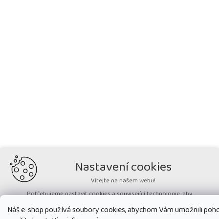
Nastavení cookies
Vítejte na našem webu!
Potřebujeme nastavit cookies a související technologie, aby
zobrazovaný obsah odpovídal vašim potřebám a vy na webu nalezli
Náš e-shop používá soubory cookies, abychom Vám umožnili pohod
přesně to, co potřebujete. Soubory cookies používané na našem webu
nikdy neslouží ke zjišťování totožnosti uživatelů stránek
.