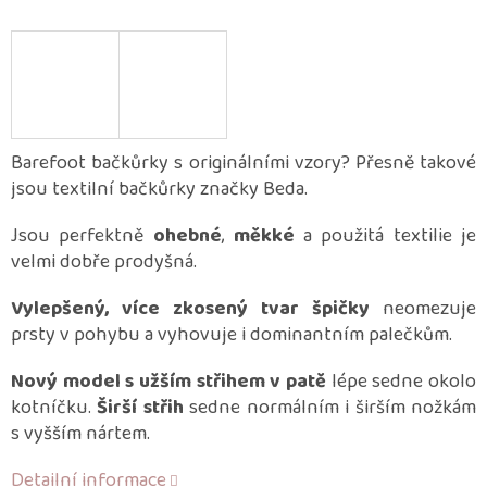
Barefoot bačkůrky s originálními vzory? Přesně takové
jsou textilní bačkůrky značky Beda.
Jsou perfektně
ohebné
,
měkké
a použitá textilie je
velmi dobře prodyšná.
Vylepšený, více zkosený tvar špičky
neomezuje
prsty v pohybu a vyhovuje i dominantním palečkům.
Nový model s užším střihem v patě
lépe sedne okolo
kotníčku.
Širší střih
sedne normálním i širším nožkám
s vyšším nártem.
Detailní informace