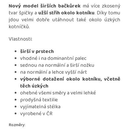
Nový model širších bačkůrek
má více zkosený
tvar špičky a
užší střih okolo kotníku
. Díky tomu
jdou velmi dobře utáhnout také okolo úzkých
kotníčků.
Vlastnosti:
širší v prstech
vhodné i na dominantní palec
sednou na normální a širší nožku
na normální a lehce vyšší nárt
výborné dotažení okolo kotníku, včetně
těch úzkých
ohebné všemi směry a velmi lehké
prodyšná textilie
vyjímatelná stélka
vyrobené v ČR
Rozměry: