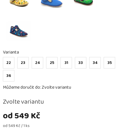
Varianta
22
23
24
25
31
33
34
35
36
Můžeme doručit do:
Zvolte variantu
Zvolte variantu
od
549 Kč
Měrná
od 549 Kč / 1 ks