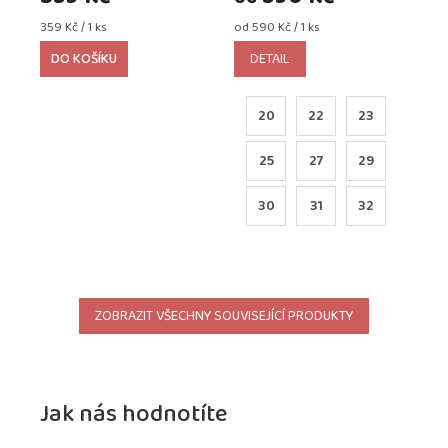
Měrná
Měrná
359 Kč / 1 ks
od 590 Kč / 1 ks
cena:
cena:
DO KOŠÍKU
DETAIL
20
22
23
25
27
29
30
31
32
ZOBRAZIT VŠECHNY SOUVISEJÍCÍ PRODUKTY
Jak nás hodnotíte