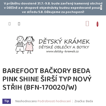
Přejít
V průběhu dovolené 31.7.-9.8. bude zavřený kamenný obchod
na
v Děčíně a e-shopové objednávky budou expedované pouze
obsah
ve středu 5.8. Děkujeme za pochopení!
NÁKUP
KOŠÍK
BAREFOOT BAČKORY BEDA
PINK SHINE ŠIRŠÍ TYP NOVÝ
STŘIH (BFN-170020/W)
Průměrné
Neohodnoceno
Podrobnosti hodnocení
Značka:
Beda
Tip
hodnocení