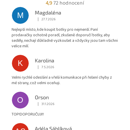
Průměrné
4,9
72 hodnocení
hodnocení
Magdaléna
M
obchodu
|
27.7.2026
Hodnocení obchodu je 5 z 5 hvězdiček.
je
Nejlepší místo, kde koupit botky pro nejmenší. Paní
4,9
prodavačky ochotně poradí, zkušeně doporučí botky, aby
z
seděly, nechají důkladně vyzkoušet a vždycky jsou tam všichni
5
velice milí.
hvězdiček.
Karolina
K
|
7.5.2026
Hodnocení obchodu je 5 z 5 hvězdiček.
Velmi rychlé odeslání a vřelá komunikace při řešení chyby z
mé strany, což velmi oceňuji.
Orson
O
|
31.1.2026
Hodnocení obchodu je 5 z 5 hvězdiček.
TOP!DOPORUČUJI!!
Adéla Sáblíková