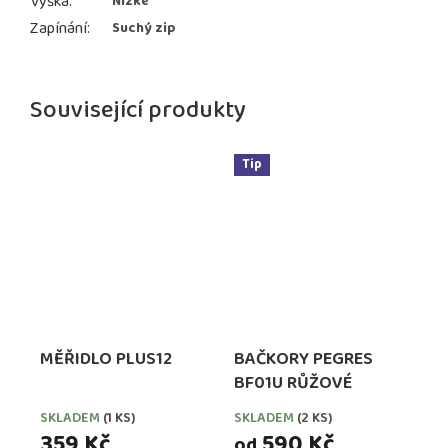
Výška
:
Nízké
Zapínání
:
Suchý zip
Související produkty
Tip
MĚŘIDLO PLUS12
BAČKORY PEGRES
BF01U RŮŽOVÉ
SKLADEM
(1 KS)
SKLADEM
(2 KS)
359 Kč
590 Kč
od