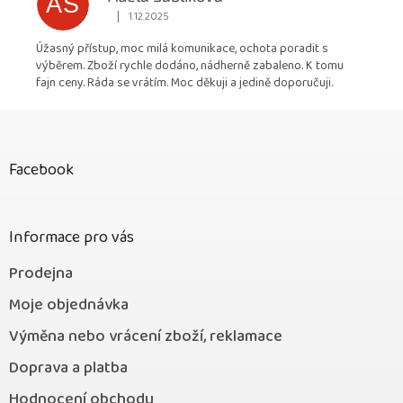
AS
|
1.12.2025
Hodnocení obchodu je 5 z 5 hvězdiček.
Úžasný přístup, moc milá komunikace, ochota poradit s
výběrem. Zboží rychle dodáno, nádherně zabaleno. K tomu
fajn ceny. Ráda se vrátím. Moc děkuji a jedině doporučuji.
Z
á
p
Facebook
a
t
í
Informace pro vás
Prodejna
Moje objednávka
Výměna nebo vrácení zboží, reklamace
Doprava a platba
Hodnocení obchodu