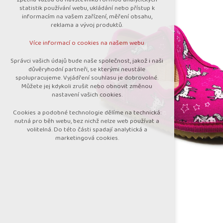
nutná pro provozování webu
statistik používání webu, ukládání nebo přístup k
udržení kontextu stránek (session):
informacím na vašem zařízení, měření obsahu,
případná přihlášení, volby jazyka, apod.
reklama a vývoj produktů.
Volitelná cookies
Více informací o cookies na našem webu
analytická pro anonymizované vyhodnocení
návštěvnosti
Správci vašich údajů bude naše společnost, jakož i naši
marketingová cookies (Google)
důvěryhodní partneři, se kterými neustále
spolupracujeme. Vyjádření souhlasu je dobrovolné.
Více informací o cookies na našem webu
Můžete jej kdykoli zrušit nebo obnovit změnou
nastavení vašich cookies.
Cookies a podobné technologie dělíme na technická:
Přijmout všechny cookies
nutná pro běh webu, bez nichž nelze web používat a
volitelná. Do této části spadají analytická a
marketingová cookies.
Odmítnout vše