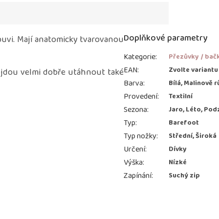
Doplňkové parametry
obuvi. Mají anatomicky tvarovanou
Kategorie
:
Přezůvky / bač
EAN
:
Zvolte variantu
 jdou velmi dobře utáhnout také
Barva
:
Bílá, Malinově 
Provedení
:
Textilní
Sezona
:
Jaro, Léto, Pod
Typ
:
Barefoot
Typ nožky
:
Střední, Široká
Určení
:
Dívky
Výška
:
Nízké
Zapínání
:
Suchý zip