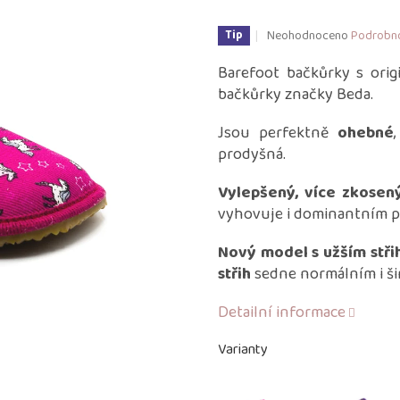
Průměrné
Neohodnoceno
Podrobno
Tip
hodnocení
produktu
Barefoot bačkůrky s orig
je
bačkůrky značky Beda.
0,0
z
Jsou perfektně
ohebné
5
prodyšná.
hvězdiček.
Vylepšený, více zkosený
vyhovuje i dominantním p
Nový model s užším stř
střih
sedne normálním i ši
Detailní informace
Varianty