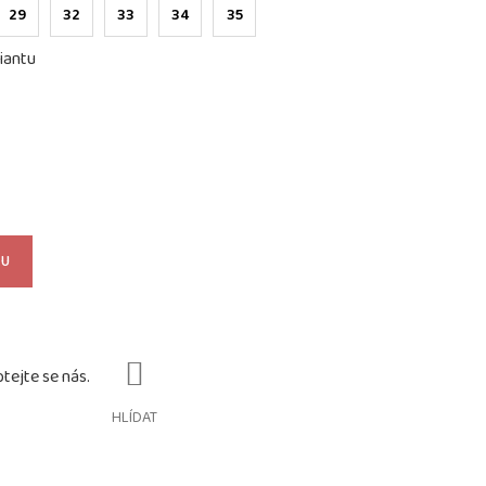
29
32
33
34
35
iantu
KU
HLÍDAT