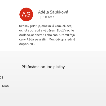
Adéla Sáblíková
AS
|
1.12.2025
 5 z 5 hvězdiček.
Hodnocení obchodu je 5 z 5 hvězdiček.
Úžasný přístup, moc milá komunikace,
ochota poradit s výběrem. Zboží rychle
dodáno, nádherně zabaleno. K tomu fajn
ceny. Ráda se vrátím. Moc děkuji a jedině
doporučuji.
Přijímáme online platby
cz
0-17:00