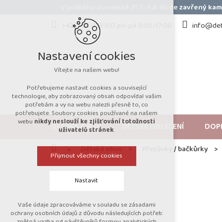
Přejít
V průběhu dovolené 31.7.-9.8. bude zavřený k
na
obsah
+420 723 053 937 po-pá 9:00-17:00
info@det
Nastavení cookies
Vítejte na našem webu!
Potřebujeme nastavit cookies a související
technologie, aby zobrazovaný obsah odpovídal vašim
potřebám a vy na webu nalezli přesně to, co
potřebujete. Soubory cookies používané na našem
webu
nikdy neslouží ke zjišťování totožnosti
DĚTSKÁ OBUV
DĚTSKÉ OBLEČENÍ
DOP
uživatelů stránek
.
Domů
Dětská obuv
Přezůvky / bačkůrky
Přijmout všechny cookies
Nastavit
Vaše údaje zpracováváme v souladu se zásadami
Technická cookies
ochrany osobních údajů z důvodu následujících potřeb:
zpětná vazba od návštěvníků formou analytických