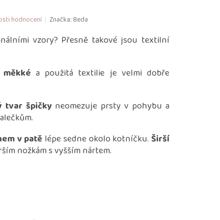
sti hodnocení
Značka:
Beda
inálními vzory? Přesně takové jsou textilní
,
měkké
a použitá textilie je velmi dobře
 tvar špičky
neomezuje prsty v pohybu a
alečkům.
ihem v patě
lépe sedne okolo kotníčku.
Širší
rším nožkám s vyšším nártem.