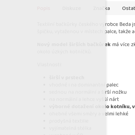
Popis
Diskuze
Značka
Ostat
Textilní bačkůrky českého výrobce Beda js
špičku, vytaženou v místech palce, takže
Nový model širších bačkůrek
má více z
okolo úzkých kotníčků.
Vlastnosti:
širší v prstech
vhodné i na dominantní palec
sednou na normální a širší nožku
na normální a lehce vyšší nárt
výborné dotažení okolo kotníku, 
ohebné všemi směry a velmi lehké
prodyšná textilie
vyjímatelná stélka