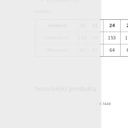
vyrobené v ČR
Rozměry:
velikost
22
23
24
délka (mm)
140
148
153
1
šířka (mm)
60
62
64
Související produkty
Kód:
7448