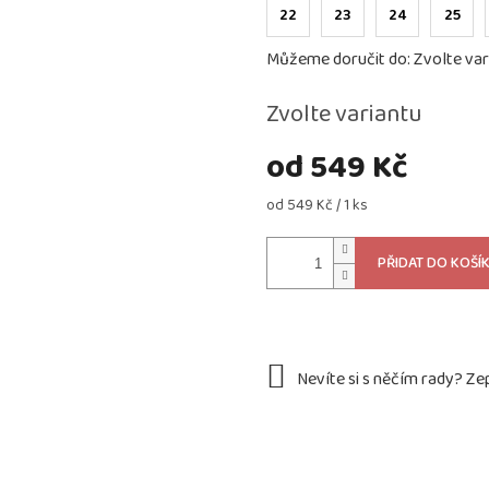
22
23
24
25
Můžeme doručit do:
Zvolte var
Zvolte variantu
od
549 Kč
Měrná
od 549 Kč / 1 ks
cena:
PŘIDAT DO KOŠÍ