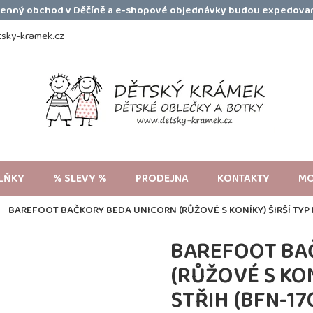
amenný obchod v Děčíně a e-shopové objednávky budou expedovan
sky-kramek.cz
LŇKY
% SLEVY %
PRODEJNA
KONTAKTY
MO
BAREFOOT BAČKORY BEDA UNICORN (RŮŽOVÉ S KONÍKY) ŠIRŠÍ TYP 
BAREFOOT BA
(RŮŽOVÉ S KON
STŘIH (BFN-1