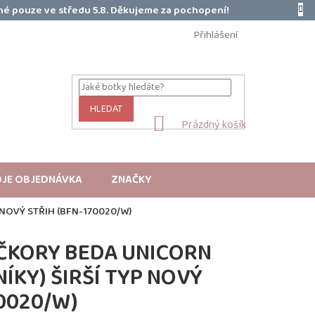
é pouze ve středu 5.8. Děkujeme za pochopení!
Přihlášení
HLEDAT
NÁKUPNÍ
Prázdný košík
KOŠÍK
JE OBJEDNÁVKA
ZNAČKY
NOVÝ STŘIH (BFN-170020/W)
ČKORY BEDA UNICORN
ÍKY) ŠIRŠÍ TYP NOVÝ
70020/W)