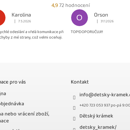
Průměrné
4,9
72 hodnocení
hodnocení
Karolina
Orson
O
obchodu
|
|
7.5.2026
31.1.2026
Hodnocení obchodu je 5 z 5 hvězdiček.
Hodnocení obchodu je
je
rychlé odeslání a vřelá komunikace při
TOP!DOPORUČUJI!!
4,9
chyby z mé strany, což velmi oceňuji.
z
5
hvězdiček.
ace pro vás
Kontakt
jna
info
@
detsky-kramek.
objednávka
+420 723 053 937 po-pá 9:0
a nebo vrácení zboží,
Dětský krámek
mace
detsky_kramek/