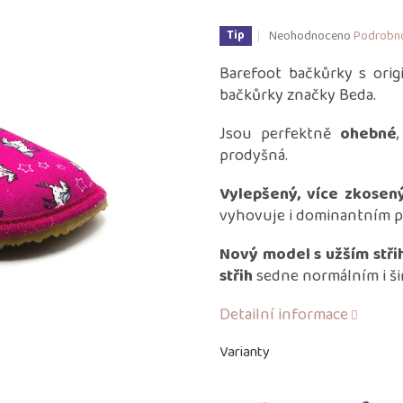
Průměrné
Neohodnoceno
Podrobno
Tip
hodnocení
produktu
Barefoot bačkůrky s orig
je
bačkůrky značky Beda.
0,0
z
Jsou perfektně
ohebné
5
prodyšná.
hvězdiček.
Vylepšený, více zkosený
vyhovuje i dominantním p
Nový model s užším stř
střih
sedne normálním i ši
Detailní informace
Varianty