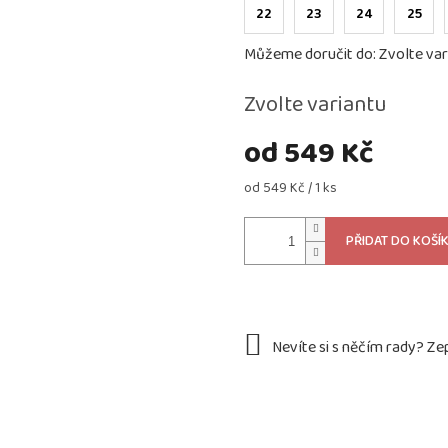
22
23
24
25
Můžeme doručit do:
Zvolte var
Zvolte variantu
od
549 Kč
Měrná
od 549 Kč / 1 ks
cena:
PŘIDAT DO KOŠÍ