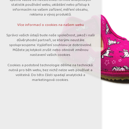
nutná pro provozování webu
statistik používání webu, ukládání nebo přístup k
udržení kontextu stránek (session):
informacím na vašem zařízení, měření obsahu,
případná přihlášení, volby jazyka, apod.
reklama a vývoj produktů.
Volitelná cookies
Více informací o cookies na našem webu
analytická pro anonymizované vyhodnocení
návštěvnosti
Správci vašich údajů bude naše společnost, jakož i naši
marketingová cookies (Google)
důvěryhodní partneři, se kterými neustále
spolupracujeme. Vyjádření souhlasu je dobrovolné.
Více informací o cookies na našem webu
Můžete jej kdykoli zrušit nebo obnovit změnou
nastavení vašich cookies.
Cookies a podobné technologie dělíme na technická:
Přijmout všechny cookies
nutná pro běh webu, bez nichž nelze web používat a
volitelná. Do této části spadají analytická a
marketingová cookies.
Odmítnout vše