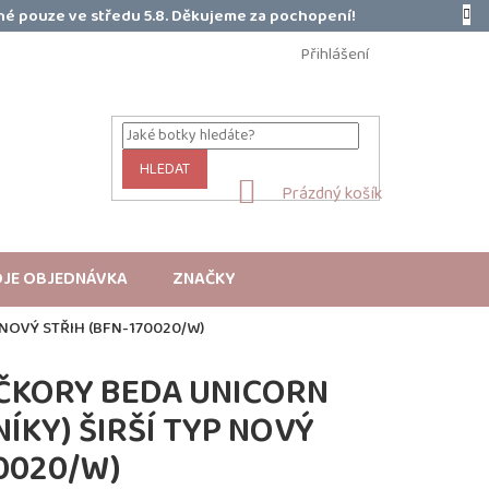
é pouze ve středu 5.8. Děkujeme za pochopení!
Přihlášení
HLEDAT
NÁKUPNÍ
Prázdný košík
KOŠÍK
JE OBJEDNÁVKA
ZNAČKY
NOVÝ STŘIH (BFN-170020/W)
ČKORY BEDA UNICORN
ÍKY) ŠIRŠÍ TYP NOVÝ
70020/W)