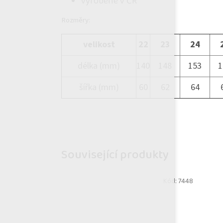
vyrobené v ČR
Rozměry:
velikost
22
23
24
délka (mm)
140
148
153
1
šířka (mm)
60
62
64
Související produkty
Kód:
7448