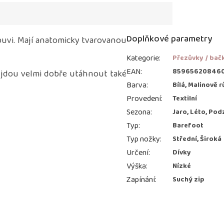
Doplňkové parametry
obuvi. Mají anatomicky tvarovanou
Kategorie
:
Přezůvky / bač
EAN
:
85965620846
 jdou velmi dobře utáhnout také
Barva
:
Bílá, Malinově 
Provedení
:
Textilní
Sezona
:
Jaro, Léto, Pod
Typ
:
Barefoot
Typ nožky
:
Střední, Široká
Určení
:
Dívky
Výška
:
Nízké
Zapínání
:
Suchý zip