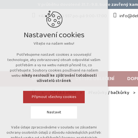
Přejít
V průběhu dovolené 31.7.-9.8. bude zavřený k
na
obsah
+420 723 053 937 po-pá 9:00-17:00
info@det
Nastavení cookies
Vítejte na našem webu!
Potřebujeme nastavit cookies a související
technologie, aby zobrazovaný obsah odpovídal vašim
potřebám a vy na webu nalezli přesně to, co
potřebujete. Soubory cookies používané na našem
webu
nikdy neslouží ke zjišťování totožnosti
DĚTSKÁ OBUV
DĚTSKÉ OBLEČENÍ
DOP
uživatelů stránek
.
Domů
Dětská obuv
Přezůvky / bačkůrky
Přijmout všechny cookies
Nastavit
Vaše údaje zpracováváme v souladu se zásadami
Technická cookies
ochrany osobních údajů z důvodu následujících potřeb:
zpětná vazba od návštěvníků formou analytických