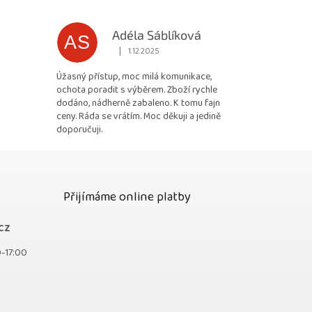
Adéla Sáblíková
AS
|
1.12.2025
 5 z 5 hvězdiček.
Hodnocení obchodu je 5 z 5 hvězdiček.
Úžasný přístup, moc milá komunikace,
ochota poradit s výběrem. Zboží rychle
dodáno, nádherně zabaleno. K tomu fajn
ceny. Ráda se vrátím. Moc děkuji a jedině
doporučuji.
Přijímáme online platby
cz
0-17:00