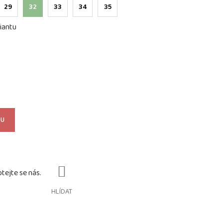
29
32
33
34
35
iantu
KU
HLÍDAT