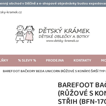
amenný obchod v Děčíně a e-shopové objednávky budou expedovan
sky-kramek.cz
LŇKY
% SLEVY %
PRODEJNA
KONTAKTY
MO
BAREFOOT BAČKORY BEDA UNICORN (RŮŽOVÉ S KONÍKY) ŠIRŠÍ TYP 
BAREFOOT BA
(RŮŽOVÉ S KON
STŘIH (BFN-1