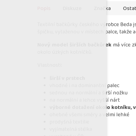
Popis
Diskuze
Značka
Ostat
Textilní bačkůrky českého výrobce Beda js
špičku, vytaženou v místech palce, takže
Nový model širších bačkůrek
má více z
okolo úzkých kotníčků.
Vlastnosti:
širší v prstech
vhodné i na dominantní palec
sednou na normální a širší nožku
na normální a lehce vyšší nárt
výborné dotažení okolo kotníku, 
ohebné všemi směry a velmi lehké
prodyšná textilie
vyjímatelná stélka