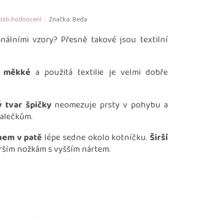
sti hodnocení
Značka:
Beda
inálními vzory? Přesně takové jsou textilní
,
měkké
a použitá textilie je velmi dobře
 tvar špičky
neomezuje prsty v pohybu a
alečkům.
ihem v patě
lépe sedne okolo kotníčku.
Širší
rším nožkám s vyšším nártem.