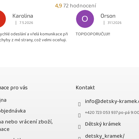
Průměrné
4,9
72 hodnocení
hodnocení
Karolina
Orson
O
obchodu
|
|
7.5.2026
31.1.2026
Hodnocení obchodu je 5 z 5 hvězdiček.
Hodnocení obchodu je
je
rychlé odeslání a vřelá komunikace při
TOP!DOPORUČUJI!!
4,9
chyby z mé strany, což velmi oceňuji.
z
5
hvězdiček.
ace pro vás
Kontakt
jna
info
@
detsky-kramek.
objednávka
+420 723 053 937 po-pá 9:0
a nebo vrácení zboží,
Dětský krámek
mace
detsky_kramek/