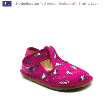
Průměrné
Neohodnoceno
Podrobnosti hodnocení
Značka:
Beda
Tip
hodnocení
produktu
je
0,0
z
5
hvězdiček.