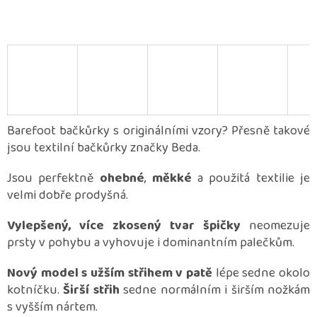
Barefoot bačkůrky s originálními vzory? Přesně takové
jsou textilní bačkůrky značky Beda.
Jsou perfektně
ohebné
,
měkké
a použitá textilie je
velmi dobře prodyšná.
Vylepšený, více zkosený tvar špičky
neomezuje
prsty v pohybu a vyhovuje i dominantním palečkům.
Nový model s užším střihem v patě
lépe sedne okolo
kotníčku.
Širší střih
sedne normálním i širším nožkám
s vyšším nártem.