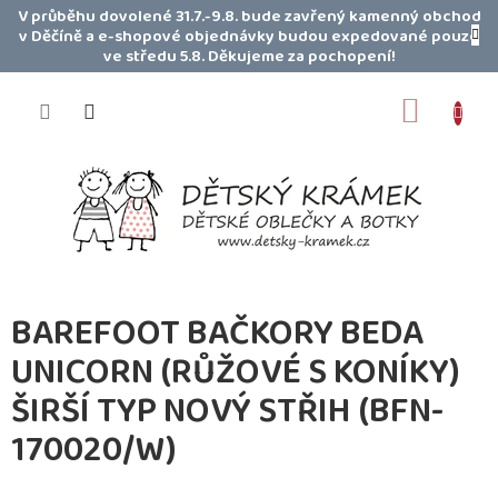
Přejít
V průběhu dovolené 31.7.-9.8. bude zavřený kamenný obchod
na
v Děčíně a e-shopové objednávky budou expedované pouze
obsah
ve středu 5.8. Děkujeme za pochopení!
NÁKUP
KOŠÍK
BAREFOOT BAČKORY BEDA
UNICORN (RŮŽOVÉ S KONÍKY)
ŠIRŠÍ TYP NOVÝ STŘIH (BFN-
170020/W)