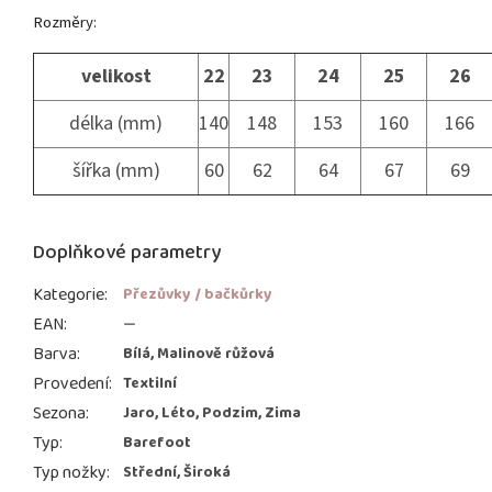
Rozměry:
velikost
22
23
24
25
26
délka (mm)
140
148
153
160
166
šířka (mm)
60
62
64
67
69
Doplňkové parametry
Kategorie
:
Přezůvky / bačkůrky
EAN
:
—
Barva
:
Bílá, Malinově růžová
Provedení
:
Textilní
Sezona
:
Jaro, Léto, Podzim, Zima
Typ
:
Barefoot
Typ nožky
:
Střední, Široká