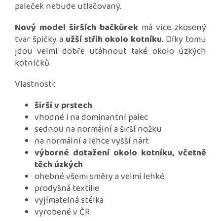
paleček nebude utlačovaný.
Nový model širších bačkůrek
má více zkosený
tvar špičky a
užší střih okolo kotníku
. Díky tomu
jdou velmi dobře utáhnout také okolo úzkých
kotníčků.
Vlastnosti:
širší v prstech
vhodné i na dominantní palec
sednou na normální a širší nožku
na normální a lehce vyšší nárt
výborné dotažení okolo kotníku, včetně
těch úzkých
ohebné všemi směry a velmi lehké
prodyšná textilie
vyjímatelná stélka
vyrobené v ČR