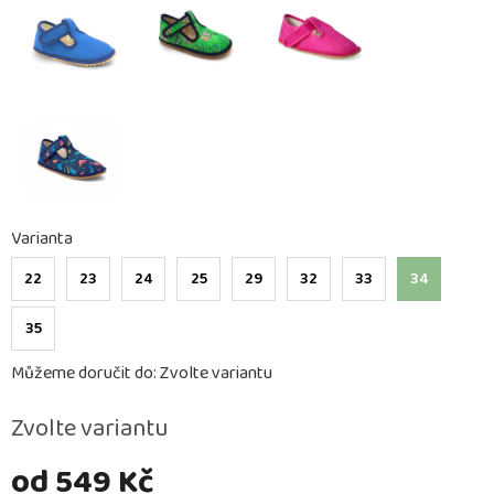
Varianta
22
23
24
25
29
32
33
34
35
Můžeme doručit do:
Zvolte variantu
Zvolte variantu
od
549 Kč