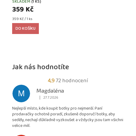
SKLADEM
(1 KS)
359 Kč
Měrná
359 Kč / 1 ks
cena:
DO KOŠÍKU
Jak nás hodnotíte
Průměrné
4,9
72 hodnocení
hodnocení
Magdaléna
M
obchodu
|
27.7.2026
Hodnocení obchodu je 5 z 5 hvězdiček.
je
Nejlepší místo, kde koupit botky pro nejmenší. Paní
4,9
prodavačky ochotně poradí, zkušeně doporučí botky, aby
z
seděly, nechají důkladně vyzkoušet a vždycky jsou tam všichni
5
velice milí.
hvězdiček.