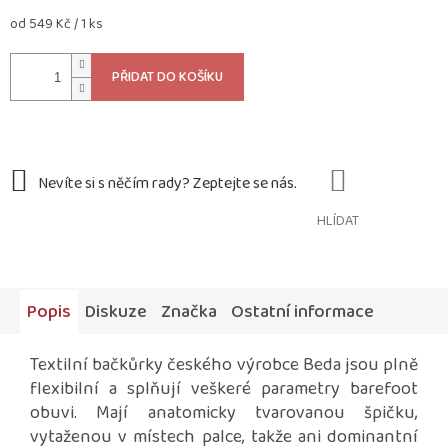
Měrná
od 549 Kč / 1 ks
cena:
PŘIDAT DO KOŠÍKU
HLÍDAT
Popis
Diskuze
Značka
Ostatní informace
Textilní bačkůrky českého výrobce Beda jsou plně
flexibilní a splňují veškeré parametry barefoot
obuvi. Mají anatomicky tvarovanou špičku,
vytaženou v místech palce, takže ani dominantní