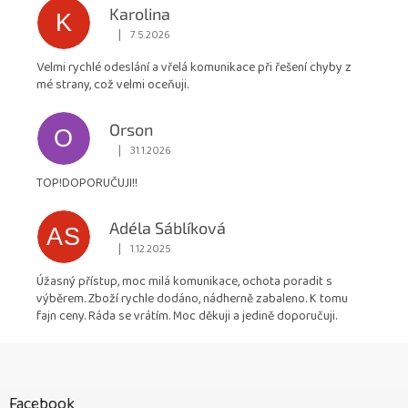
Karolina
K
|
7.5.2026
Hodnocení obchodu je 5 z 5 hvězdiček.
Velmi rychlé odeslání a vřelá komunikace při řešení chyby z
mé strany, což velmi oceňuji.
Orson
O
|
31.1.2026
Hodnocení obchodu je 5 z 5 hvězdiček.
TOP!DOPORUČUJI!!
Adéla Sáblíková
AS
|
1.12.2025
Hodnocení obchodu je 5 z 5 hvězdiček.
Úžasný přístup, moc milá komunikace, ochota poradit s
výběrem. Zboží rychle dodáno, nádherně zabaleno. K tomu
fajn ceny. Ráda se vrátím. Moc děkuji a jedině doporučuji.
Z
á
p
Facebook