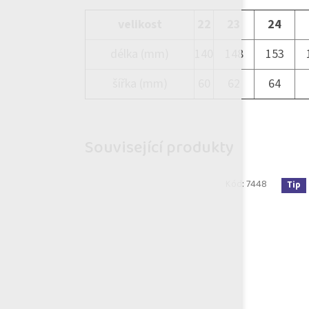
velikost
22
23
24
délka (mm)
140
148
153
šířka (mm)
60
62
64
Související produkty
Kód:
7448
Tip