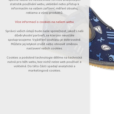
nutná pro provozování webu
statistik používání webu, ukládání nebo přístup k
udržení kontextu stránek (session):
informacím na vašem zařízení, měření obsahu,
případná přihlášení, volby jazyka, apod.
reklama a vývoj produktů.
Volitelná cookies
Více informací o cookies na našem webu
analytická pro anonymizované vyhodnocení
návštěvnosti
Správci vašich údajů bude naše společnost, jakož i naši
marketingová cookies (Google)
důvěryhodní partneři, se kterými neustále
spolupracujeme. Vyjádření souhlasu je dobrovolné.
Více informací o cookies na našem webu
Můžete jej kdykoli zrušit nebo obnovit změnou
nastavení vašich cookies.
Cookies a podobné technologie dělíme na technická:
Přijmout všechny cookies
nutná pro běh webu, bez nichž nelze web používat a
volitelná. Do této části spadají analytická a
marketingová cookies.
Odmítnout vše