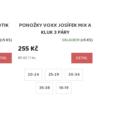
TIK
PONOŽKY VOXX JOSÍFEK MIX A
KLUK 3 PÁRY
(>5 KS)
SKLADEM
(>5 KS)
255 Kč
Měrná
TAIL
85 Kč / 1 ks
DETAIL
cena:
20-24
25-29
30-34
35-38
16-19