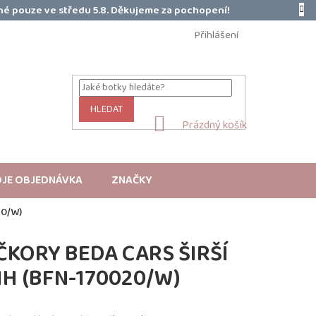
é pouze ve středu 5.8. Děkujeme za pochopení!
Přihlášení
HLEDAT
NÁKUPNÍ
Prázdný košík
KOŠÍK
JE OBJEDNÁVKA
ZNAČKY
20/W)
KORY BEDA CARS ŠIRŠÍ
IH (BFN-170020/W)