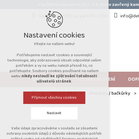
Přejít
V průběhu dovolené 31.7.-9.8. bude zavřený k
na
obsah
+420 723 053 937 po-pá 9:00-17:00
info@det
Nastavení cookies
Vítejte na našem webu!
Potřebujeme nastavit cookies a související
technologie, aby zobrazovaný obsah odpovídal vašim
potřebám a vy na webu nalezli přesně to, co
potřebujete. Soubory cookies používané na našem
webu
nikdy neslouží ke zjišťování totožnosti
DĚTSKÁ OBUV
DĚTSKÉ OBLEČENÍ
DOP
uživatelů stránek
.
Domů
Dětská obuv
Přezůvky / bačkůrky
Přijmout všechny cookies
Nastavit
Vaše údaje zpracováváme v souladu se zásadami
Technická cookies
ochrany osobních údajů z důvodu následujících potřeb:
zpětná vazba od návštěvníků formou analytických