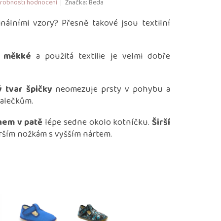
robnosti hodnocení
Značka:
Beda
inálními vzory? Přesně takové jsou textilní
,
měkké
a použitá textilie je velmi dobře
 tvar špičky
neomezuje prsty v pohybu a
alečkům.
ihem v patě
lépe sedne okolo kotníčku.
Širší
rším nožkám s vyšším nártem.