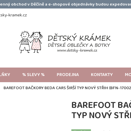
amenný obchod v Děčíně a e-shopové objednávky budou expedovan
sky-kramek.cz
LŇKY
% SLEVY %
PRODEJNA
KONTAKTY
MO
BAREFOOT BAČKORY BEDA CARS ŠIRŠÍ TYP NOVÝ STŘIH (BFN-1700
BAREFOOT BAČ
TYP NOVÝ STŘ