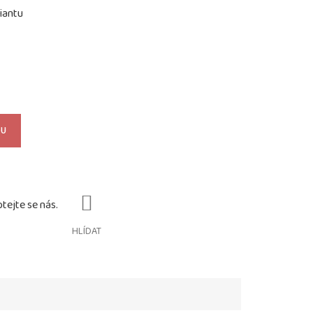
iantu
KU
HLÍDAT