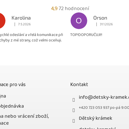
Průměrné
4,9
72 hodnocení
hodnocení
Karolina
Orson
O
obchodu
|
|
7.5.2026
31.1.2026
Hodnocení obchodu je 5 z 5 hvězdiček.
Hodnocení obchodu je
je
rychlé odeslání a vřelá komunikace při
TOP!DOPORUČUJI!!
4,9
chyby z mé strany, což velmi oceňuji.
z
5
hvězdiček.
ace pro vás
Kontakt
jna
info
@
detsky-kramek.
objednávka
+420 723 053 937 po-pá 9:0
a nebo vrácení zboží,
Dětský krámek
mace