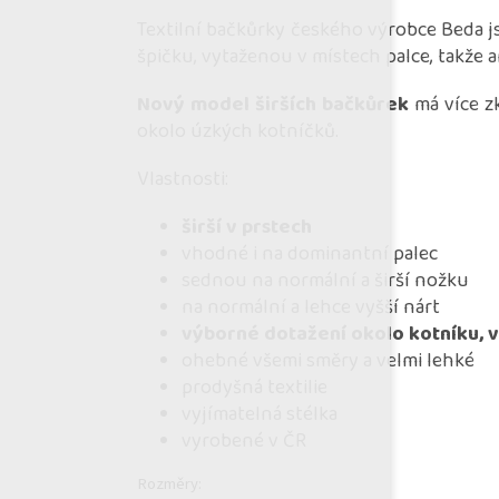
Textilní bačkůrky českého výrobce Beda js
špičku, vytaženou v místech palce, takže
Nový model širších bačkůrek
má více z
okolo úzkých kotníčků.
Vlastnosti:
širší v prstech
vhodné i na dominantní palec
sednou na normální a širší nožku
na normální a lehce vyšší nárt
výborné dotažení okolo kotníku, 
ohebné všemi směry a velmi lehké
prodyšná textilie
vyjímatelná stélka
vyrobené v ČR
Rozměry: