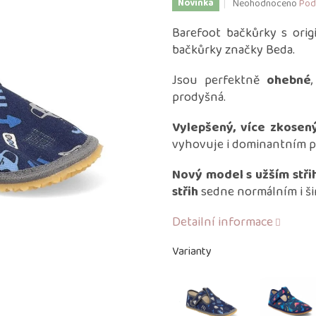
Průměrné
Neohodnoceno
Pod
Novinka
hodnocení
produktu
Barefoot bačkůrky s orig
je
bačkůrky značky Beda.
0,0
z
Jsou perfektně
ohebné
5
prodyšná.
hvězdiček.
Vylepšený, více zkosený
vyhovuje i dominantním p
Nový model s užším stř
střih
sedne normálním i ši
Detailní informace
Varianty