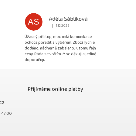
Adéla Sáblíková
AS
|
1.12.2025
 5 z 5 hvězdiček.
Hodnocení obchodu je 5 z 5 hvězdiček.
Úžasný přístup, moc milá komunikace,
ochota poradit s výběrem. Zboží rychle
dodáno, nádherně zabaleno. K tomu fajn
ceny. Ráda se vrátím. Moc děkuji a jedině
doporučuji.
Přijímáme online platby
cz
0-17:00