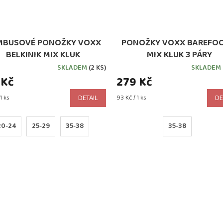
MBUSOVÉ PONOŽKY VOXX
PONOŽKY VOXX BAREFOO
BELKINIK MIX KLUK
MIX KLUK 3 PÁRY
SKLADEM
(2 KS)
SKLADEM
 Kč
279 Kč
Měrná
1 ks
DETAIL
93 Kč / 1 ks
DE
cena:
20-24
25-29
35-38
35-38