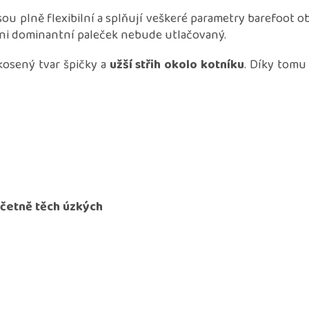
ou plně flexibilní a splňují veškeré parametry barefoot 
 ani dominantní paleček nebude utlačovaný.
kosený tvar špičky a
užší střih okolo kotníku
. Díky tomu
včetně těch úzkých