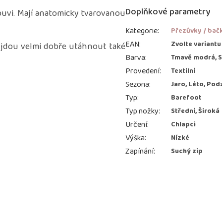
Doplňkové parametry
obuvi. Mají anatomicky tvarovanou
Kategorie
:
Přezůvky / bač
EAN
:
Zvolte variantu
 jdou velmi dobře utáhnout také
Barva
:
Tmavě modrá, S
Provedení
:
Textilní
Sezona
:
Jaro, Léto, Pod
Typ
:
Barefoot
Typ nožky
:
Střední, Široká
Určení
:
Chlapci
Výška
:
Nízké
Zapínání
:
Suchý zip