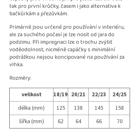
tak pro první krůčky, časem i jako alternativa k
bačkůrkám a přezůvkám.
Primárně jsou určené pro používání v interiéru,
ale za suchého počasí je lze nosit od jara do
podzimu. Při impregnaci lze o trochu zvýšit
voděodolnost, nicméně capáčky s minimální
podrážkou nejsou koncipované na používání za
vlhka.
Rozměry:
velikost
18/19
20/21
22/23
24/25
délka (mm)
125
138
145
158
šířka (mm)
62
64
66
70