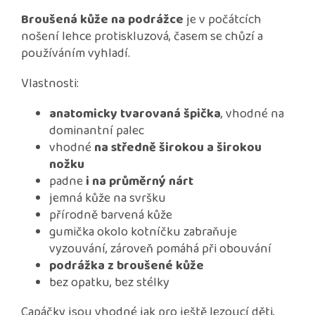
Broušená kůže na podrážce
je v počátcích
nošení lehce protiskluzová, časem se chůzí a
používáním vyhladí.
Vlastnosti:
anatomicky tvarovaná špička
, vhodné na
dominantní palec
vhodné
na středně širokou a širokou
nožku
padne
i na průměrný nárt
jemná kůže na svršku
přírodně barvená kůže
gumička okolo kotníčku zabraňuje
vyzouvání, zároveň pomáhá při obouvání
podrážka z broušené kůže
bez opatku, bez stélky
Capáčky jsou vhodné jak pro ještě lezoucí děti,