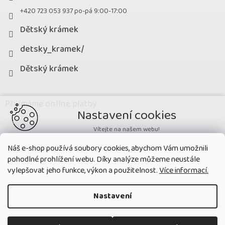
+420 723 053 937 po-pá 9:00-17:00
Dětský krámek
detsky_kramek/
Dětský krámek
Přijímáme online platby
Nastavení cookies
Vítejte na našem webu!
Potřebujeme nastavit cookies a související technologie, aby
Náš e-shop používá soubory cookies, abychom Vám umožnili
zobrazovaný obsah odpovídal vašim potřebám a vy na webu nalezli
pohodlné prohlížení webu. Díky analýze můžeme neustále
přesně to, co potřebujete. Soubory cookies používané na našem webu
nikdy neslouží ke zjišťování totožnosti uživatelů stránek
.
vylepšovat jeho funkce, výkon a použitelnost.
Více informací.
Přijmout všechny cookies
Nastavení
Nastavit
Copyright 2026
Dětský krámek
. Všechna práva vyhrazena.
Upravit