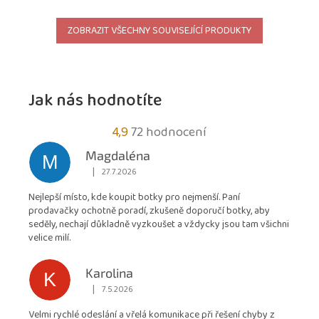
ZOBRAZIT VŠECHNY SOUVISEJÍCÍ PRODUKTY
Jak nás hodnotíte
Průměrné
4,9
72 hodnocení
hodnocení
Magdaléna
M
obchodu
|
27.7.2026
Hodnocení obchodu je 5 z 5 hvězdiček.
je
Nejlepší místo, kde koupit botky pro nejmenší. Paní
4,9
prodavačky ochotně poradí, zkušeně doporučí botky, aby
z
seděly, nechají důkladně vyzkoušet a vždycky jsou tam všichni
5
velice milí.
hvězdiček.
Karolina
K
|
7.5.2026
Hodnocení obchodu je 5 z 5 hvězdiček.
Velmi rychlé odeslání a vřelá komunikace při řešení chyby z