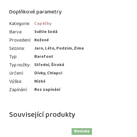
Doplňkové parametry
Kategorie
:
Capáčky
Barva
:
Světle šedá
Provedení
:
Kožené
Sezona
:
Jaro, Léto, Podzim, Zima
Typ
:
Barefoot
Typ nožky
:
Střední, Široká
Určení
:
Dívky, Chlapci
Výška
:
Nízké
Zapínání
:
Bez zapínání
Související produkty
Novinka