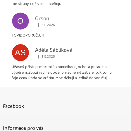
mé strany, což velmi oceňuji.
Orson
O
|
31.1.2026
Hodnocení obchodu je 5 z 5 hvězdiček.
TOP!DOPORUČUJI!!
Adéla Sáblíková
AS
|
1.12.2025
Hodnocení obchodu je 5 z 5 hvězdiček.
Úžasný přístup, moc milá komunikace, ochota poradit s
výběrem. Zboží rychle dodáno, nádherně zabaleno. K tomu
fajn ceny. Ráda se vrátím. Moc děkuji a jedině doporučuji.
Z
á
p
Facebook
a
t
í
Informace pro vás