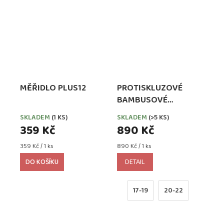
MĚŘIDLO PLUS12
PROTISKLUZOVÉ
BAMBUSOVÉ
PONOŽKY
SKLADEM
(1 KS)
SKLADEM
(>5 KS)
GOBABYGO COMBO
359 Kč
890 Kč
BOX 4-pack (dusty
Měrná
Měrná
359 Kč / 1 ks
blue, dark blue, grey
890 Kč / 1 ks
cena:
cena:
melange, dark grey
DO KOŠÍKU
DETAIL
melange)
17-19
20-22