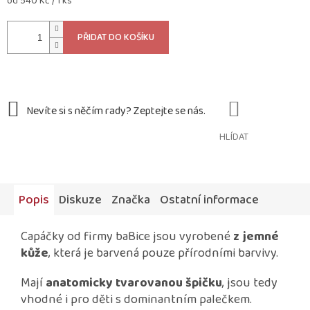
Měrná
od 540 Kč / 1 ks
cena:
PŘIDAT DO KOŠÍKU
HLÍDAT
Popis
Diskuze
Značka
Ostatní informace
Capáčky od firmy baBice jsou vyrobené
z jemné
kůže
, která je barvená pouze přírodními barvivy.
Mají
anatomicky tvarovanou špičku
, jsou tedy
vhodné i pro děti s dominantním palečkem.