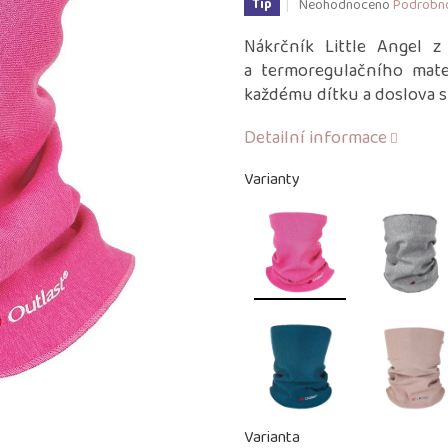
Průměrné
Neohodnoceno
Podrobno
Tip
hodnocení
produktu
Nákrčník Little Angel z
je
a
termoregulačního mat
0,0
každému dítku a doslova s
z
5
Detailní informace
hvězdiček.
Varianty
Varianta