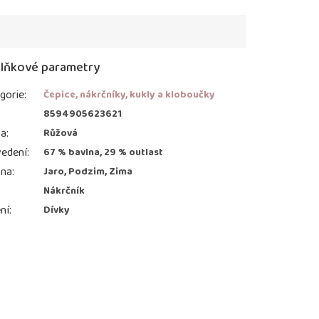
lňkové parametry
gorie
:
Čepice, nákrčníky, kukly a kloboučky
:
8594905623621
va
:
Růžová
edení
:
67 % bavlna, 29 % outlast
ona
:
Jaro, Podzim, Zima
Nákrčník
ní
:
Dívky