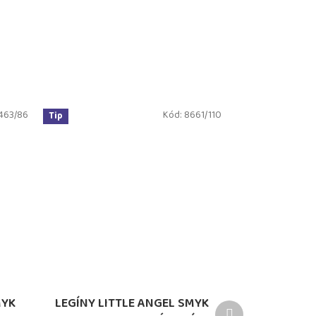
463/86
Kód:
8661/110
Tip
MYK
LEGÍNY LITTLE ANGEL SMYK
Další