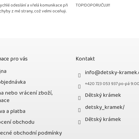
rychlé odeslání a vřelá komunikace při
TOP!DOPORUČUJI!!
4,9
chyby z mé strany, což velmi oceňuji.
z
5
hvězdiček.
ace pro vás
Kontakt
jna
info
@
detsky-kramek.
objednávka
+420 723 053 937 po-pá 9:0
a nebo vrácení zboží,
Dětský krámek
mace
detsky_kramek/
a a platba
Dětský krámek
cení obchodu
ecné obchodní podmínky