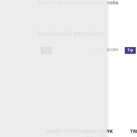
Kvalitní zpracování a česká výroba.
Související produkty
Kód:
8460/86
Tip
Tip
LEGÍNY LITTLE ANGEL SMYK
TR