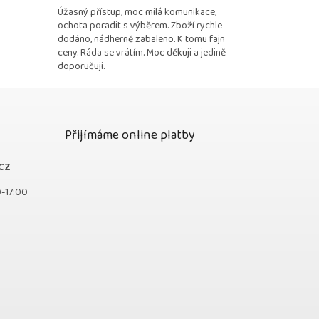
Úžasný přístup, moc milá komunikace,
ochota poradit s výběrem. Zboží rychle
dodáno, nádherně zabaleno. K tomu fajn
ceny. Ráda se vrátím. Moc děkuji a jedině
doporučuji.
Přijímáme online platby
cz
0-17:00