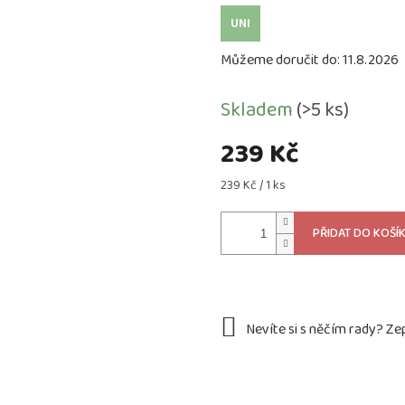
UNI
Můžeme doručit do:
11.8.2026
Skladem
(>5 ks)
239 Kč
Měrná
239 Kč / 1 ks
cena:
PŘIDAT DO KOŠÍ