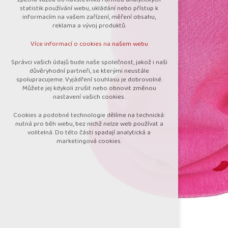
nutná pro provozování webu
statistik používání webu, ukládání nebo přístup k
udržení kontextu stránek (session):
informacím na vašem zařízení, měření obsahu,
případná přihlášení, volby jazyka, apod.
reklama a vývoj produktů.
Volitelná cookies
Více informací o cookies na našem webu
analytická pro anonymizované vyhodnocení
návštěvnosti
Správci vašich údajů bude naše společnost, jakož i naši
marketingová cookies (Google)
důvěryhodní partneři, se kterými neustále
spolupracujeme. Vyjádření souhlasu je dobrovolné.
Více informací o cookies na našem webu
Můžete jej kdykoli zrušit nebo obnovit změnou
nastavení vašich cookies.
Cookies a podobné technologie dělíme na technická:
Přijmout všechny cookies
nutná pro běh webu, bez nichž nelze web používat a
volitelná. Do této části spadají analytická a
marketingová cookies.
Odmítnout vše