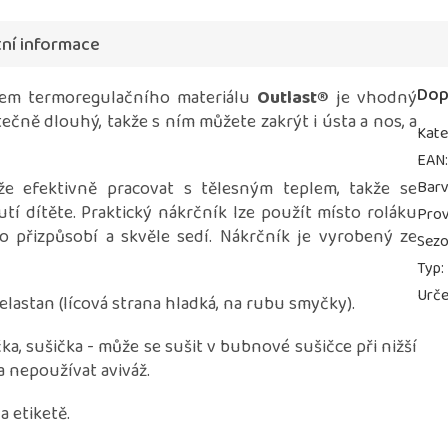
ní informace
Dop
em termoregulačního materiálu
Outlast®
je vhodný
ečně dlouhý, takže s ním můžete zakrýt i ústa a nos, a
Kate
EAN
e efektivně pracovat s tělesným teplem, takže se
Bar
í dítěte. Praktický nákrčník lze použít místo roláku
Prov
no přizpůsobí a skvěle sedí. Nákrčník je vyrobený ze
Sez
Typ
:
Urče
elastan (lícová strana hladká, na rubu smyčky).
čka, sušička - může se sušit v bubnové sušičce při nižší
 a nepoužívat aviváž.
 etiketě.