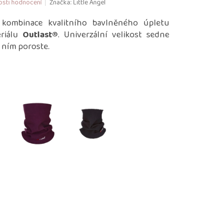
sti hodnocení
Značka:
Little Angel
 kombinace kvalitního bavlněného úpletu
eriálu
Outlast®
. Univerzální velikost sedne
 ním poroste.