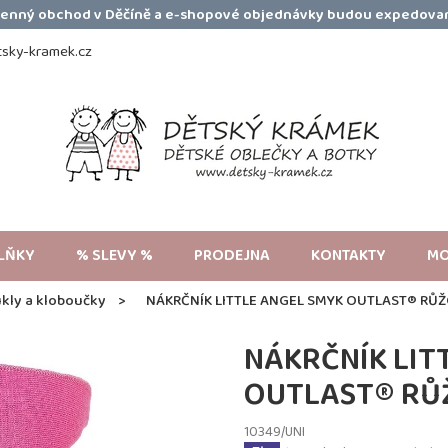
amenný obchod v Děčíně a e-shopové objednávky budou expedovan
sky-kramek.cz
LŇKY
% SLEVY %
PRODEJNA
KONTAKTY
MO
ukly a kloboučky
NÁKRČNÍK LITTLE ANGEL SMYK OUTLAST® RŮ
NÁKRČNÍK LIT
OUTLAST® RŮ
10349/UNI