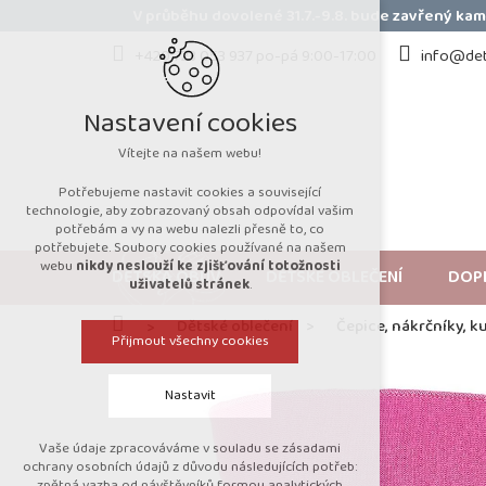
Přejít
V průběhu dovolené 31.7.-9.8. bude zavřený k
na
obsah
+420 723 053 937 po-pá 9:00-17:00
info@det
Nastavení cookies
Vítejte na našem webu!
Potřebujeme nastavit cookies a související
technologie, aby zobrazovaný obsah odpovídal vašim
potřebám a vy na webu nalezli přesně to, co
potřebujete. Soubory cookies používané na našem
webu
nikdy neslouží ke zjišťování totožnosti
DĚTSKÁ OBUV
DĚTSKÉ OBLEČENÍ
DOP
uživatelů stránek
.
Domů
Dětské oblečení
Čepice, nákrčníky, k
Přijmout všechny cookies
Nastavit
Vaše údaje zpracováváme v souladu se zásadami
Technická cookies
ochrany osobních údajů z důvodu následujících potřeb:
zpětná vazba od návštěvníků formou analytických