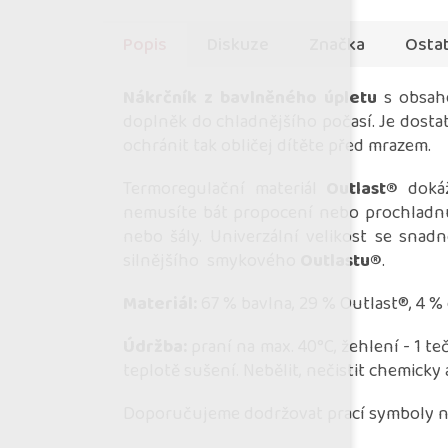
Popis
Diskuze
Značka
Ostat
Nákrčník z bavlněného úpletu
s obsah
doplněk do chladnějšího počasí. Je dostat
ochránit tak obličej dítěte před mrazem.
Termoregulační materiál
Outlast®
dokáž
nemusíte bát propocení nebo prochladnut
nebo šály. Univerzální velikost se snad
silnějšího smykového
Outlastu®
.
Materiál:
67 % bavlna, 29 % Outlast®, 4 % 
Údržba:
praní na max. 40°C, žehlení - 1 te
teplotě sušení. Nebělit, nečistit chemicky
Doporučujeme dodržovat prací symboly na