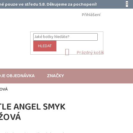
é pouze ve středu 5.8. Děkujeme za pochopení!
Přihlášení
HLEDAT
NÁKUPNÍ
Prázdný košík
KOŠÍK
JE OBJEDNÁVKA
ZNAČKY
ŽOVÁ
TLE ANGEL SMYK
ŽOVÁ