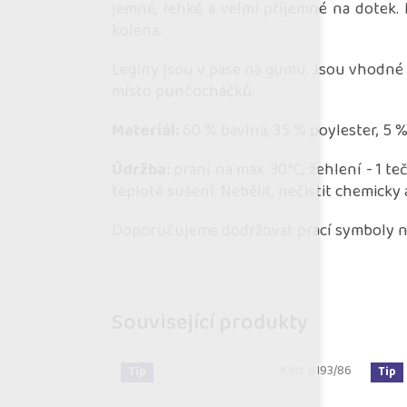
jemné, lehké a velmi příjemné na dotek. 
kolena.
Legíny jsou v pase na gumu. Jsou vhodné j
místo punčocháčků.
Materiál:
60 % bavlna, 35 % poylester, 5 %
Údržba:
praní na max. 30°C, žehlení - 1 te
teplotě sušení. Nebělit, nečistit chemicky
Doporučujeme dodržovat prací symboly na
Související produkty
Kód:
8193/86
Tip
Tip