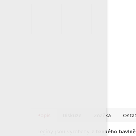
Popis
Diskuze
Značka
Ostat
Legíny jsou vyrobeny
z tenkého bavlně