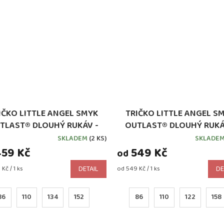
IČKO LITTLE ANGEL SMYK
TRIČKO LITTLE ANGEL S
TLAST® DLOUHÝ RUKÁV -
OUTLAST® DLOUHÝ RUKÁ
FIALOVÉ
RŮŽOVÁ
SKLADEM
(2 KS)
SKLADE
59 Kč
549 Kč
od
Měrná
Kč / 1 ks
DETAIL
od 549 Kč / 1 ks
DE
cena:
86
110
134
152
86
110
122
158