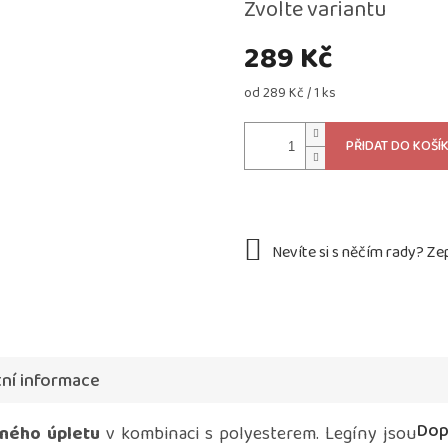
Zvolte variantu
289 Kč
Měrná
od 289 Kč / 1 ks
cena:
PŘIDAT DO KOŠÍ
ní informace
Dop
ného úpletu
v kombinaci s polyesterem. Legíny jsou