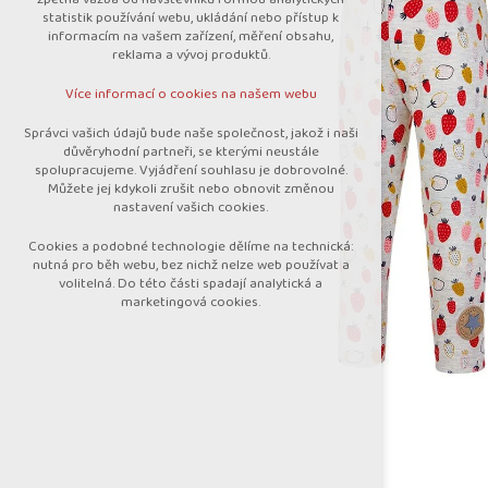
nutná pro provozování webu
statistik používání webu, ukládání nebo přístup k
udržení kontextu stránek (session):
informacím na vašem zařízení, měření obsahu,
případná přihlášení, volby jazyka, apod.
reklama a vývoj produktů.
Volitelná cookies
Více informací o cookies na našem webu
analytická pro anonymizované vyhodnocení
návštěvnosti
Správci vašich údajů bude naše společnost, jakož i naši
marketingová cookies (Google)
důvěryhodní partneři, se kterými neustále
spolupracujeme. Vyjádření souhlasu je dobrovolné.
Více informací o cookies na našem webu
Můžete jej kdykoli zrušit nebo obnovit změnou
nastavení vašich cookies.
Cookies a podobné technologie dělíme na technická:
Přijmout všechny cookies
nutná pro běh webu, bez nichž nelze web používat a
volitelná. Do této části spadají analytická a
marketingová cookies.
Odmítnout vše