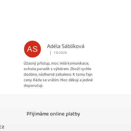
Adéla Sáblíková
AS
|
1.12.2025
 5 z 5 hvězdiček.
Hodnocení obchodu je 5 z 5 hvězdiček.
Úžasný přístup, moc milá komunikace,
ochota poradit s výběrem. Zboží rychle
dodáno, nádherně zabaleno. K tomu fajn
ceny. Ráda se vrátím. Moc děkuji a jedině
doporučuji.
Přijímáme online platby
cz