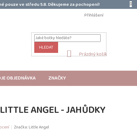
é pouze ve středu 5.8. Děkujeme za pochopení!
Přihlášení
HLEDAT
NÁKUPNÍ
Prázdný košík
KOŠÍK
JE OBJEDNÁVKA
ZNAČKY
LITTLE ANGEL - JAHŮDKY
ocení
Značka:
Little Angel