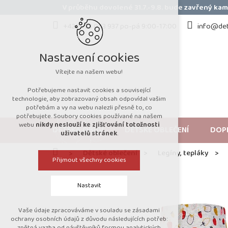
Přejít
V průběhu dovolené 31.7.-9.8. bude zavřený k
na
obsah
+420 723 053 937 po-pá 9:00-17:00
info@det
Nastavení cookies
Vítejte na našem webu!
Potřebujeme nastavit cookies a související
technologie, aby zobrazovaný obsah odpovídal vašim
potřebám a vy na webu nalezli přesně to, co
potřebujete. Soubory cookies používané na našem
webu
nikdy neslouží ke zjišťování totožnosti
DĚTSKÁ OBUV
DĚTSKÉ OBLEČENÍ
DOP
uživatelů stránek
.
Domů
Dětské oblečení
Legíny, tepláky
Přijmout všechny cookies
Nastavit
Vaše údaje zpracováváme v souladu se zásadami
Technická cookies
ochrany osobních údajů z důvodu následujících potřeb:
zpětná vazba od návštěvníků formou analytických