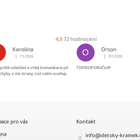
Průměrné
4,9
72 hodnocení
hodnocení
Karolina
Orson
O
obchodu
|
|
7.5.2026
31.1.2026
Hodnocení obchodu je 5 z 5 hvězdiček.
Hodnocení obchodu je
je
rychlé odeslání a vřelá komunikace při
TOP!DOPORUČUJI!!
4,9
chyby z mé strany, což velmi oceňuji.
z
5
hvězdiček.
ace pro vás
Kontakt
jna
info
@
detsky-kramek.