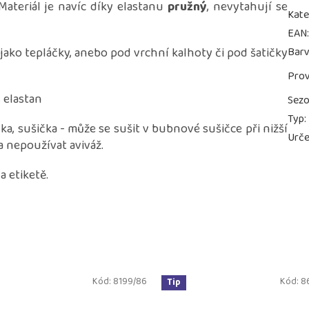
Materiál je navíc díky elastanu
pružný
, nevytahují se
Kate
EAN
ako tepláčky, anebo pod vrchní kalhoty či pod šatičky
Bar
Prov
 elastan
Sez
Typ
:
čka, sušička - může se sušit v bubnové sušičce při nižší
Urče
 a nepoužívat aviváž.
 etiketě.
Kód:
8199/86
Kód:
8
Tip