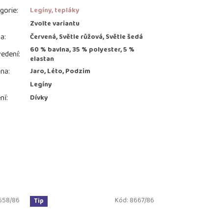
gorie
:
Legíny, tepláky
:
Zvolte variantu
va
:
Červená, Světle růžová, Světle šedá
60 % bavlna, 35 % polyester, 5 %
edení
:
elastan
ona
:
Jaro, Léto, Podzim
Legíny
ní
:
Dívky
658/86
Kód:
8667/86
Tip