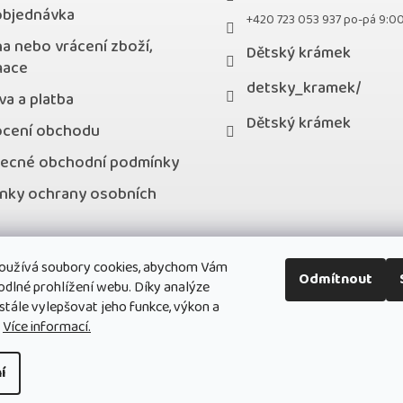
objednávka
+420 723 053 937 po-pá 9:0
a nebo vrácení zboží,
Dětský krámek
mace
detsky_kramek/
a a platba
Dětský krámek
cení obchodu
ecné obchodní podmínky
nky ochrany osobních
kty
oužívá soubory cookies, abychom Vám
stní program
Odmítnout
odlné prohlížení webu. Díky analýze
ále vylepšovat jeho funkce, výkon a
.
Více informací.
í
a.
Upravit nastavení cookies