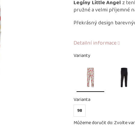
produktu
Legíny Little Angel
z ten
je
pružné a velmi příjemné n
0,0
z
Překrásný design barevný
5
hvězdiček.
Detailní informace
Varianty
Varianta
98
Můžeme doručit do:
Zvolte var