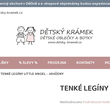
amenný obchod v Děčíně a e-shopové objednávky budou expedovan
sky-kramek.cz
LŇKY
% SLEVY %
PRODEJNA
KONTAKTY
MO
TENKÉ LEGÍNY LITTLE ANGEL - JAHŮDKY
TENKÉ LEGÍNY 
Průměrné
Neohodnoceno
Podrobnosti hodn
hodnocení