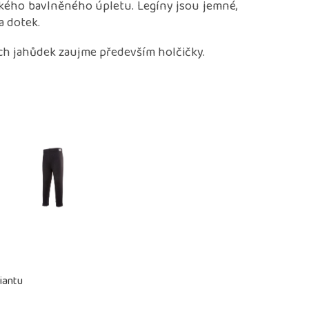
kého bavlněného úpletu. Legíny jsou jemné,
a dotek.
ch jahůdek zaujme především holčičky.
iantu