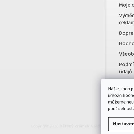
Moje 
Výměn
rekla
Doprav
Hodno
Všeob
Podmí
údajů
Konta
Náš e-shop p
Věrno
umožnili poh
můžeme neust
použitelnost
Nastaven
Copyright 2026
Dětský krámek
. Všechna práva vyhrazen