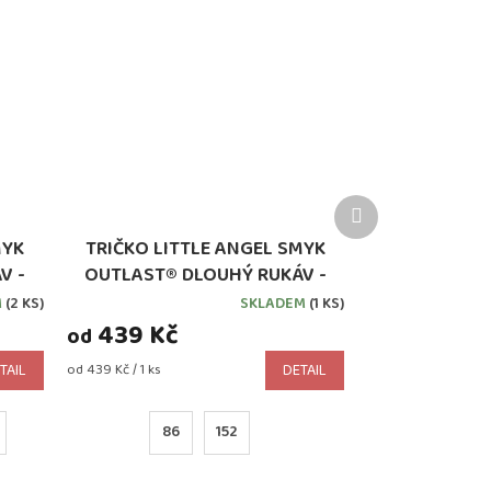
Další
produkt
MYK
TRIČKO LITTLE ANGEL SMYK
V -
OUTLAST® DLOUHÝ RUKÁV -
SYTĚ RŮŽOVÁ
M
(2 KS)
SKLADEM
(1 KS)
439 Kč
od
Měrná
TAIL
od 439 Kč / 1 ks
DETAIL
cena:
86
152