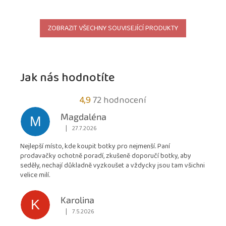
ZOBRAZIT VŠECHNY SOUVISEJÍCÍ PRODUKTY
Jak nás hodnotíte
Průměrné
4,9
72 hodnocení
hodnocení
Magdaléna
M
obchodu
|
27.7.2026
Hodnocení obchodu je 5 z 5 hvězdiček.
je
Nejlepší místo, kde koupit botky pro nejmenší. Paní
4,9
prodavačky ochotně poradí, zkušeně doporučí botky, aby
z
seděly, nechají důkladně vyzkoušet a vždycky jsou tam všichni
5
velice milí.
hvězdiček.
Karolina
K
|
7.5.2026
Hodnocení obchodu je 5 z 5 hvězdiček.