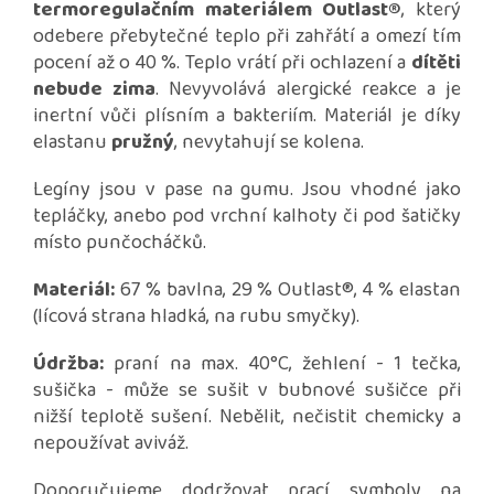
termoregulačním materiálem Outlast®
, který
odebere přebytečné teplo při zahřátí a omezí tím
pocení až o 40 %. Teplo vrátí při ochlazení a
dítěti
nebude zima
. Nevyvolává alergické reakce a je
inertní vůči plísním a bakteriím. Materiál je díky
elastanu
pružný
, nevytahují se kolena.
Legíny jsou v pase na gumu. Jsou vhodné jako
tepláčky, anebo pod vrchní kalhoty či pod šatičky
místo punčocháčků.
Materiál:
67 % bavlna, 29 % Outlast®, 4 % elastan
(lícová strana hladká, na rubu smyčky).
Údržba:
praní na max. 40°C, žehlení - 1 tečka,
sušička - může se sušit v bubnové sušičce při
nižší teplotě sušení. Nebělit, nečistit chemicky a
nepoužívat aviváž.
Doporučujeme dodržovat prací symboly na