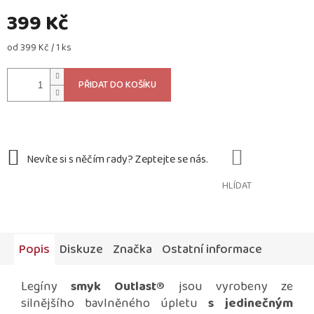
399 Kč
Měrná
od 399 Kč / 1 ks
cena:
PŘIDAT DO KOŠÍKU
HLÍDAT
Popis
Diskuze
Značka
Ostatní informace
Legíny
smyk Outlast®
jsou vyrobeny ze
silnějšího bavlněného úpletu
s jedinečným