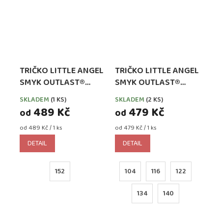
TRIČKO LITTLE ANGEL
TRIČKO LITTLE ANGEL
SMYK OUTLAST®
SMYK OUTLAST®
DLOUHÝ RUKÁV -
DLOUHÝ RUKÁV -
SKLADEM
(1 KS)
SKLADEM
(2 KS)
BORDÓ MELÍR
MEDOVÉ
489 Kč
479 Kč
od
od
Měrná
Měrná
od 489 Kč / 1 ks
od 479 Kč / 1 ks
cena:
cena:
DETAIL
DETAIL
152
104
116
122
134
140