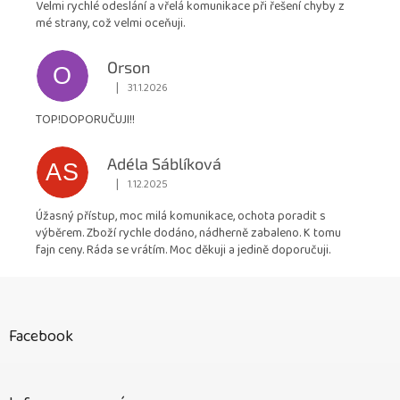
Velmi rychlé odeslání a vřelá komunikace při řešení chyby z
mé strany, což velmi oceňuji.
Orson
O
|
31.1.2026
Hodnocení obchodu je 5 z 5 hvězdiček.
TOP!DOPORUČUJI!!
Adéla Sáblíková
AS
|
1.12.2025
Hodnocení obchodu je 5 z 5 hvězdiček.
Úžasný přístup, moc milá komunikace, ochota poradit s
výběrem. Zboží rychle dodáno, nádherně zabaleno. K tomu
fajn ceny. Ráda se vrátím. Moc děkuji a jedině doporučuji.
Z
á
p
Facebook
a
t
í