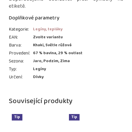
etiketě.
Doplňkové parametry
Kategorie
:
Legíny, tepláky
EAN
:
Zvolte variantu
Barva
:
Khaki, Světle růžová
Provedení
:
67 % bavlna, 29 % outlast
Sezona
:
Jaro, Podzim, Zima
Typ
:
Legíny
Určení
:
Dívky
Související produkty
Tip
Tip