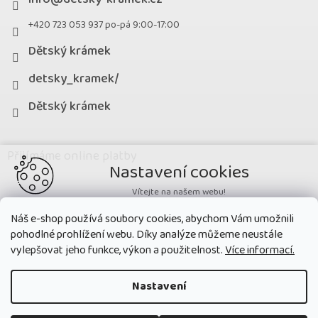
+420 723 053 937 po-pá 9:00-17:00
Dětský krámek
detsky_kramek/
Dětský krámek
Přijímáme online platby
Nastavení cookies
Vítejte na našem webu!
Potřebujeme nastavit cookies a související technologie, aby
Náš e-shop používá soubory cookies, abychom Vám umožnili
zobrazovaný obsah odpovídal vašim potřebám a vy na webu nalezli
pohodlné prohlížení webu. Díky analýze můžeme neustále
přesně to, co potřebujete. Soubory cookies používané na našem webu
nikdy neslouží ke zjišťování totožnosti uživatelů stránek
.
vylepšovat jeho funkce, výkon a použitelnost.
Více informací.
Přijmout všechny cookies
Nastavení
Nastavit