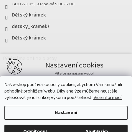
+420 723 053 937 po-pá 9:00-17:00
Dětský krámek
detsky_kramek/
Dětský krámek
Přijímáme online platby
Nastavení cookies
Vítejte na našem webu!
Potřebujeme nastavit cookies a související technologie, aby
Náš e-shop používá soubory cookies, abychom Vám umožnili
zobrazovaný obsah odpovídal vašim potřebám a vy na webu nalezli
pohodlné prohlížení webu. Díky analýze můžeme neustále
přesně to, co potřebujete. Soubory cookies používané na našem webu
nikdy neslouží ke zjišťování totožnosti uživatelů stránek
.
vylepšovat jeho funkce, výkon a použitelnost.
Více informací.
Přijmout všechny cookies
Nastavení
Nastavit
Copyright 2026
Dětský krámek
. Všechna práva vyhrazena.
Upravit
Odmítnout
Souhlasím