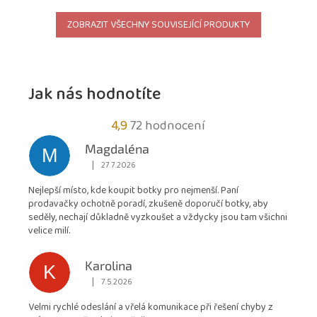
ZOBRAZIT VŠECHNY SOUVISEJÍCÍ PRODUKTY
Jak nás hodnotíte
Průměrné
4,9
72 hodnocení
hodnocení
Magdaléna
M
obchodu
|
27.7.2026
Hodnocení obchodu je 5 z 5 hvězdiček.
je
Nejlepší místo, kde koupit botky pro nejmenší. Paní
4,9
prodavačky ochotně poradí, zkušeně doporučí botky, aby
z
seděly, nechají důkladně vyzkoušet a vždycky jsou tam všichni
5
velice milí.
hvězdiček.
Karolina
K
|
7.5.2026
Hodnocení obchodu je 5 z 5 hvězdiček.
Velmi rychlé odeslání a vřelá komunikace při řešení chyby z