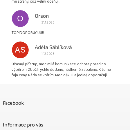
mé strany, což velmi oceňuji.
Orson
O
|
31.1.2026
Hodnocení obchodu je 5 z 5 hvězdiček.
TOP!DOPORUČUJI!!
Adéla Sáblíková
AS
|
1.12.2025
Hodnocení obchodu je 5 z 5 hvězdiček.
Úžasný přístup, moc milá komunikace, ochota poradit s
výběrem. Zboží rychle dodáno, nádherně zabaleno. K tomu
fajn ceny. Ráda se vrátím. Moc děkuji a jedině doporučuji.
Z
á
p
Facebook
a
t
í
Informace pro vás