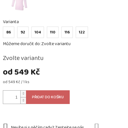
Varianta
86
92
104
110
116
122
Můžeme doručit do:
Zvolte variantu
Zvolte variantu
od
549 Kč
Měrná
od 549 Kč / 1 ks
cena:
PŘIDAT DO KOŠÍKU