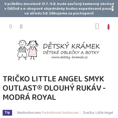
Přejít
V průběhu dovolené 31.7.-9.8. bude zavřený kamenný obchod
na
v Děčíně a e-shopové objednávky budou expedované pouze
obsah
ve středu 5.8. Děkujeme za pochopení!
NÁKUP
KOŠÍK
TRIČKO LITTLE ANGEL SMYK
OUTLAST® DLOUHÝ RUKÁV -
MODRÁ ROYAL
Průměrné
Neohodnoceno
Podrobnosti hodnocení
Značka:
Little Angel
Tip
hodnocení