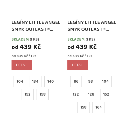
LEGÍNY LITTLE ANGEL
LEGÍNY LITTLE ANGEL
SMYK OUTLAST®
SMYK OUTLAST®
ČERNÉ
ŠEDÝ MELÍR
SKLADEM
(1 KS)
SKLADEM
(1 KS)
439 Kč
439 Kč
od
od
Měrná
Měrná
od 439 Kč / 1 ks
od 439 Kč / 1 ks
cena:
cena:
DETAIL
DETAIL
104
134
140
86
98
104
152
158
122
128
152
158
164