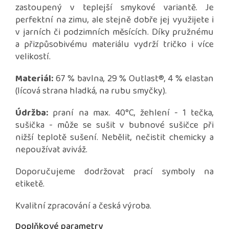
zastoupený v teplejší smykové variantě. Je
perfektní na zimu, ale stejně dobře jej využijete i
v jarních či podzimních měsících. Díky pružnému
a přizpůsobivému materiálu vydrží tričko i více
velikostí.
Materiál:
67 % bavlna, 29 % Outlast®, 4 % elastan
(lícová strana hladká, na rubu smyčky).
Údržba:
praní na max. 40°C, žehlení - 1 tečka,
sušička - může se sušit v bubnové sušičce při
nižší teplotě sušení. Nebělit, nečistit chemicky a
nepoužívat aviváž.
Doporučujeme dodržovat prací symboly na
etiketě.
Kvalitní zpracování a česká výroba.
Doplňkové parametry