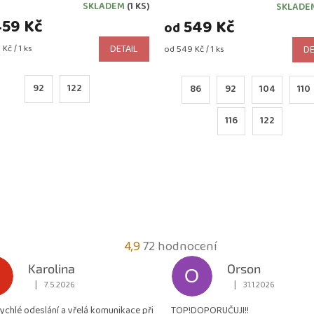
INDIGO
MODRÁ ROYAL
SKLADEM
(1 KS)
SKLADE
rné
59 Kč
ení
549 Kč
od
tu
Kč / 1 ks
DETAIL
Měrná
od 549 Kč / 1 ks
DE
cena:
92
122
86
92
104
110
ček.
116
122
Průměrné
4,9
72 hodnocení
hodnocení
Karolina
Orson
O
obchodu
|
|
7.5.2026
31.1.2026
Hodnocení obchodu je 5 z 5 hvězdiček.
Hodnocení obchodu je
je
rychlé odeslání a vřelá komunikace při
TOP!DOPORUČUJI!!
4,9