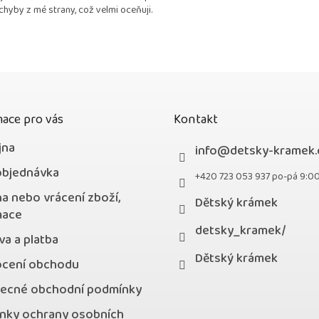
chyby z mé strany, což velmi oceňuji.
z
5
hvězdiček.
ace pro vás
Kontakt
jna
info
@
detsky-kramek.
objednávka
+420 723 053 937 po-pá 9:0
a nebo vrácení zboží,
Dětský krámek
mace
detsky_kramek/
a a platba
Dětský krámek
cení obchodu
ecné obchodní podmínky
nky ochrany osobních