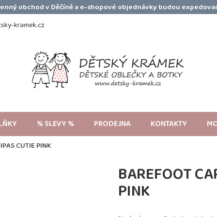
amenný obchod v Děčíně a e-shopové objednávky budou expedovan
sky-kramek.cz
LŇKY
% SLEVY %
PRODEJNA
KONTAKTY
MO
PAS CUTIE PINK
BAREFOOT CAP
PINK