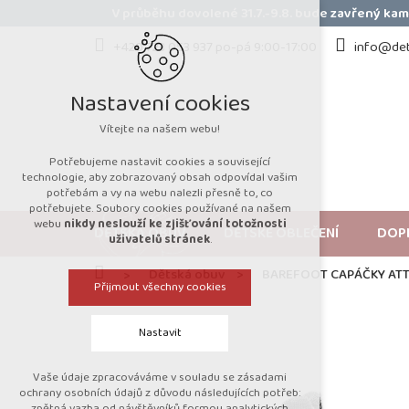
Přejít
V průběhu dovolené 31.7.-9.8. bude zavřený k
na
obsah
+420 723 053 937 po-pá 9:00-17:00
info@det
Nastavení cookies
Vítejte na našem webu!
Potřebujeme nastavit cookies a související
technologie, aby zobrazovaný obsah odpovídal vašim
potřebám a vy na webu nalezli přesně to, co
potřebujete. Soubory cookies používané na našem
webu
nikdy neslouží ke zjišťování totožnosti
DĚTSKÁ OBUV
DĚTSKÉ OBLEČENÍ
DOP
uživatelů stránek
.
Domů
Dětská obuv
BAREFOOT CAPÁČKY ATTI
Přijmout všechny cookies
Nastavit
Vaše údaje zpracováváme v souladu se zásadami
Technická cookies
ochrany osobních údajů z důvodu následujících potřeb:
zpětná vazba od návštěvníků formou analytických