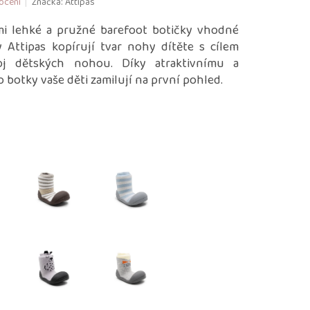
ocení
Značka:
Attipas
mi lehké a pružné barefoot botičky vhodné
y Attipas kopírují tvar nohy dítěte s cílem
oj dětských nohou. Díky atraktivnímu a
 botky vaše děti zamilují na první pohled.