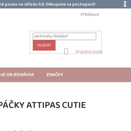
é pouze ve středu 5.8. Děkujeme za pochopení!
Přihlášení
HLEDAT
NÁKUPNÍ
Prázdný košík
KOŠÍK
JE OBJEDNÁVKA
ZNAČKY
ÁČKY ATTIPAS CUTIE