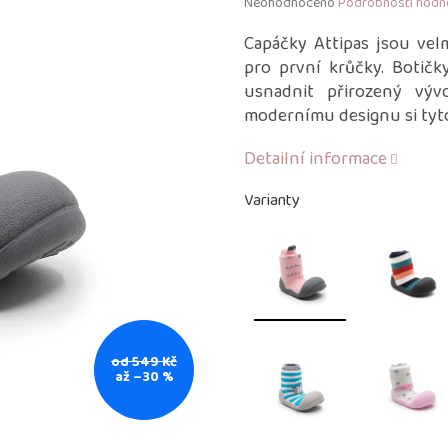
Průměrné
Neohodnoceno
Podrobnosti hodn
hodnocení
produktu
Capáčky Attipas jsou vel
je
pro první krůčky. Botičk
0,0
usnadnit přirozený výv
z
modernímu designu si tyto
5
hvězdiček.
Detailní informace
Varianty
od 549 Kč
až –30 %