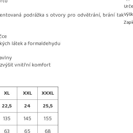
ártu
Urče
Výš
tentovaná podrážka s otvory pro odvětrání, brání tak
Zapí
čce
ckých látek a formaldehydu
bavlny
zvýšit vnitřní komfort
XL
XXL
XXXL
22,5
24
25,5
135
145
155
63
65
68