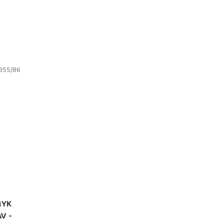
355/86
MYK
V -