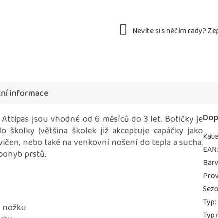
ní informace
Dop
Attipas jsou vhodné od 6 měsíců do 3 let. Botičky je
 školky (většina školek již akceptuje capáčky jako
Kate
vičen, nebo také na venkovní nošení do tepla a sucha.
EAN
 pohyb prstů.
Bar
Prov
Sez
Typ
:
u nožku
Typ 