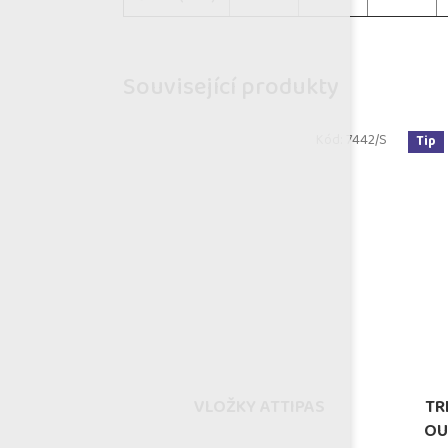
Související produkty
Kód:
7442/S
Tip
VLOŽKY ATTIPAS
TR
OU