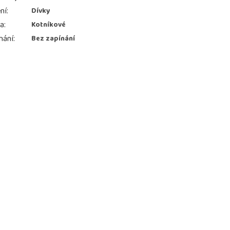
ní
:
Dívky
ka
:
Kotníkové
nání
:
Bez zapínání