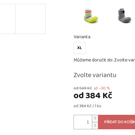
Varianta
XL
Můžeme doručit do:
Zvolte var
Zvolte variantu
od 549 Kč
až –30 %
od
384 Kč
Měrná
od 384 Kč / 1 ks
cena:
PŘIDAT DO KOŠÍ