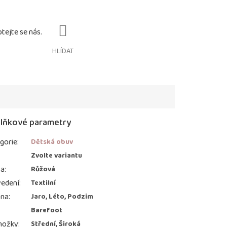
HLÍDAT
lňkové parametry
gorie
:
Dětská obuv
:
Zvolte variantu
va
:
Růžová
edení
:
Textilní
ona
:
Jaro, Léto, Podzim
Barefoot
nožky
:
Střední, Široká