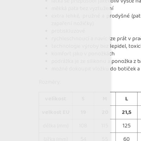
látka se přizpůsobí jakékoliv výšce n
měkká pata bez vyztužení
extra lehké, pružné a prodyšné (pa
zapaření nožičky)
protiskluzové
rychleschnoucí a navíc lze prát v pra
technologie výroby bez lepidel, toxi
komfort jako v ponožkách
podrážka je ze silikonu a ponožka z 
možné dokoupit vložku do botiček a 
Rozměry:
velikost
S
M
L
velkost EU
19
20
21,5
délka (mm)
108
115
125
šířka (mm)
54
55
60