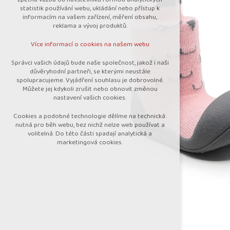
nutná pro provozování webu
statistik používání webu, ukládání nebo přístup k
udržení kontextu stránek (session):
informacím na vašem zařízení, měření obsahu,
případná přihlášení, volby jazyka, apod.
reklama a vývoj produktů.
Volitelná cookies
Více informací o cookies na našem webu
analytická pro anonymizované vyhodnocení
návštěvnosti
Správci vašich údajů bude naše společnost, jakož i naši
marketingová cookies (Google)
důvěryhodní partneři, se kterými neustále
spolupracujeme. Vyjádření souhlasu je dobrovolné.
Více informací o cookies na našem webu
Můžete jej kdykoli zrušit nebo obnovit změnou
nastavení vašich cookies.
Cookies a podobné technologie dělíme na technická:
Přijmout všechny cookies
nutná pro běh webu, bez nichž nelze web používat a
volitelná. Do této části spadají analytická a
marketingová cookies.
Odmítnout vše