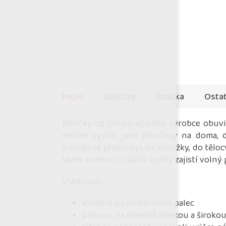
Popis
Diskuze
Značka
Ostat
Botičky od jihokorejského výrobce obuvi 
možné využít jako přezůvky na doma, do
schválené přezůvky), na kroužky, do těloc
Velmi komfortní šířka špičky zajistí volný
Vlastnosti:
vhodné na dominantní palec
padnou na středně širokou a široko