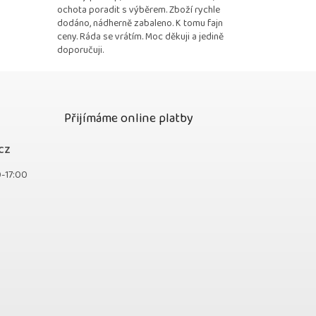
ochota poradit s výběrem. Zboží rychle
dodáno, nádherně zabaleno. K tomu fajn
ceny. Ráda se vrátím. Moc děkuji a jedině
doporučuji.
Přijímáme online platby
cz
0-17:00