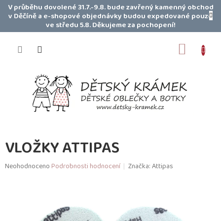
Přejít
V průběhu dovolené 31.7.-9.8. bude zavřený kamenný obchod
na
v Děčíně a e-shopové objednávky budou expedované pouze
obsah
ve středu 5.8. Děkujeme za pochopení!
NÁKUP
KOŠÍK
VLOŽKY ATTIPAS
Průměrné
Neohodnoceno
Podrobnosti hodnocení
Značka:
Attipas
hodnocení
produktu
je
0,0
z