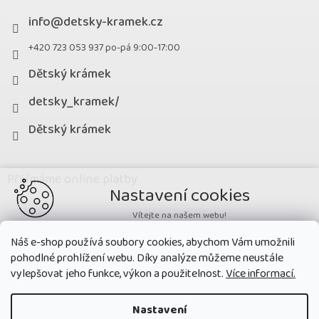
info
@
detsky-kramek.cz
+420 723 053 937 po-pá 9:00-17:00
Dětský krámek
detsky_kramek/
Dětský krámek
Přijímáme online platby
Nastavení cookies
Vítejte na našem webu!
Potřebujeme nastavit cookies a související technologie, aby
Náš e-shop používá soubory cookies, abychom Vám umožnili
zobrazovaný obsah odpovídal vašim potřebám a vy na webu nalezli
pohodlné prohlížení webu. Díky analýze můžeme neustále
přesně to, co potřebujete. Soubory cookies používané na našem webu
nikdy neslouží ke zjišťování totožnosti uživatelů stránek
.
vylepšovat jeho funkce, výkon a použitelnost.
Více informací.
Přijmout všechny cookies
Nastavení