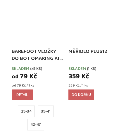
BAREFOOT VLOŽKY
MĚŘIDLO PLUS12
DO BOT OMAKING AIR
SOFT
SKLADEM
(>5 KS)
SKLADEM
(1 KS)
79 Kč
359 Kč
od
Měrná
Měrná
od 79 Kč / 1 ks
359 Kč / 1 ks
cena:
cena:
DETAIL
DO KOŠÍKU
25-34
35-41
42-47