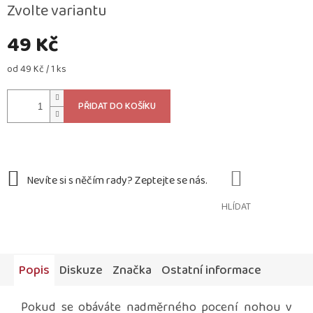
Zvolte variantu
49 Kč
Měrná
od 49 Kč / 1 ks
cena:
PŘIDAT DO KOŠÍKU
HLÍDAT
Popis
Diskuze
Značka
Ostatní informace
Pokud se obáváte nadměrného pocení nohou v