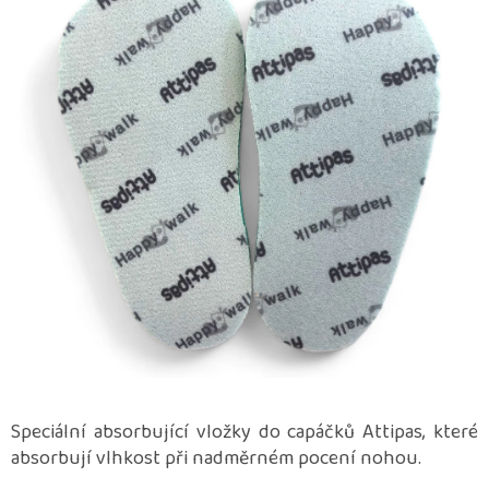
5
hvězdiček.
Speciální absorbující vložky do capáčků Attipas, které
absorbují vlhkost při nadměrném pocení nohou.