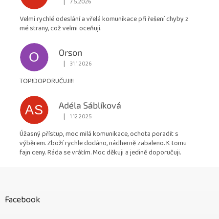
|
7.5.2026
Hodnocení obchodu je 5 z 5 hvězdiček.
Velmi rychlé odeslání a vřelá komunikace při řešení chyby z
mé strany, což velmi oceňuji.
Orson
O
|
31.1.2026
Hodnocení obchodu je 5 z 5 hvězdiček.
TOP!DOPORUČUJI!!
Adéla Sáblíková
AS
|
1.12.2025
Hodnocení obchodu je 5 z 5 hvězdiček.
Úžasný přístup, moc milá komunikace, ochota poradit s
výběrem. Zboží rychle dodáno, nádherně zabaleno. K tomu
fajn ceny. Ráda se vrátím. Moc děkuji a jedině doporučuji.
Z
á
p
Facebook
a
t