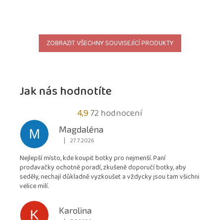
ZOBRAZIT VŠECHNY SOUVISEJÍCÍ PRODUKTY
Jak nás hodnotíte
Průměrné
4,9
72 hodnocení
hodnocení
Magdaléna
M
obchodu
|
27.7.2026
Hodnocení obchodu je 5 z 5 hvězdiček.
je
Nejlepší místo, kde koupit botky pro nejmenší. Paní
4,9
prodavačky ochotně poradí, zkušeně doporučí botky, aby
z
seděly, nechají důkladně vyzkoušet a vždycky jsou tam všichni
5
velice milí.
hvězdiček.
Karolina
K