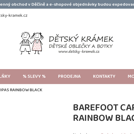
amenný obchod v Děčíně a e-shopové objednávky budou expedovan
sky-kramek.cz
LŇKY
% SLEVY %
PRODEJNA
KONTAKTY
MO
IPAS RAINBOW BLACK
BAREFOOT CA
RAINBOW BLA