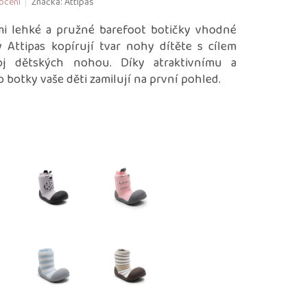
ocení
Značka:
Attipas
mi lehké a pružné barefoot botičky vhodné
y Attipas kopírují tvar nohy dítěte s cílem
oj dětských nohou. Díky atraktivnímu a
 botky vaše děti zamilují na první pohled.