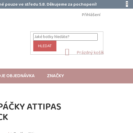
é pouze ve středu 5.8. Děkujeme za pochopení!
Přihlášení
HLEDAT
NÁKUPNÍ
Prázdný košík
KOŠÍK
JE OBJEDNÁVKA
ZNAČKY
PÁČKY ATTIPAS
CK