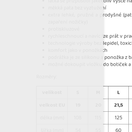
látka se přizpůsobí jakékoliv výšce n
měkká pata bez vyztužení
extra lehké, pružné a prodyšné (pa
zapaření nožičky)
protiskluzové
rychleschnoucí a navíc lze prát v pra
technologie výroby bez lepidel, toxi
komfort jako v ponožkách
podrážka je ze silikonu a ponožka z 
možné dokoupit vložku do botiček a 
Rozměry:
velikost
S
M
L
velkost EU
19
20
21,5
délka (mm)
108
115
125
šířka (mm)
54
55
60