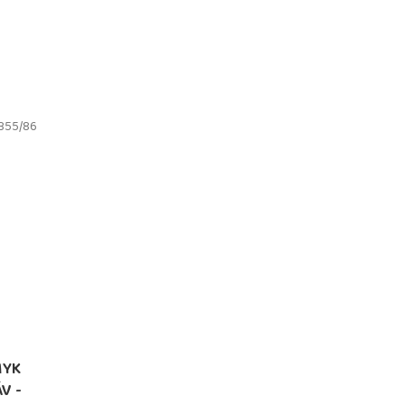
355/86
MYK
V -