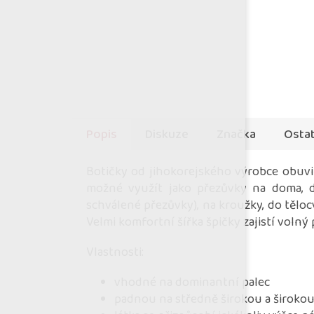
Popis
Diskuze
Značka
Ostat
Botičky od jihokorejského výrobce obuvi 
možné využít jako přezůvky na doma, do
schválené přezůvky), na kroužky, do těloc
Velmi komfortní šířka špičky zajistí volný
Vlastnosti:
vhodné na dominantní palec
padnou na středně širokou a široko