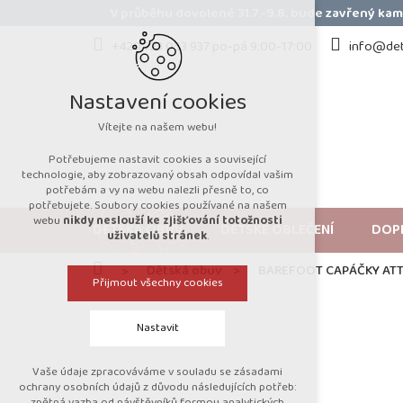
Přejít
V průběhu dovolené 31.7.-9.8. bude zavřený k
na
obsah
+420 723 053 937 po-pá 9:00-17:00
info@det
Nastavení cookies
Vítejte na našem webu!
Potřebujeme nastavit cookies a související
technologie, aby zobrazovaný obsah odpovídal vašim
potřebám a vy na webu nalezli přesně to, co
potřebujete. Soubory cookies používané na našem
webu
nikdy neslouží ke zjišťování totožnosti
DĚTSKÁ OBUV
DĚTSKÉ OBLEČENÍ
DOP
uživatelů stránek
.
Domů
Dětská obuv
BAREFOOT CAPÁČKY ATT
Přijmout všechny cookies
Nastavit
Vaše údaje zpracováváme v souladu se zásadami
Technická cookies
ochrany osobních údajů z důvodu následujících potřeb:
zpětná vazba od návštěvníků formou analytických