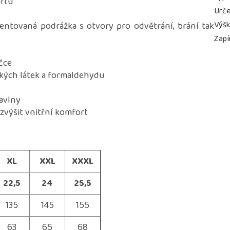
ártu
Urče
Výš
tentovaná podrážka s otvory pro odvětrání, brání tak
Zapí
čce
ckých látek a formaldehydu
bavlny
zvýšit vnitřní komfort
XL
XXL
XXXL
22,5
24
25,5
135
145
155
63
65
68