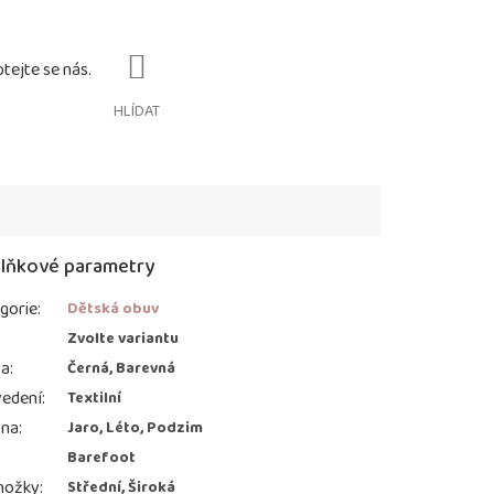
HLÍDAT
lňkové parametry
gorie
:
Dětská obuv
:
Zvolte variantu
va
:
Černá, Barevná
edení
:
Textilní
ona
:
Jaro, Léto, Podzim
Barefoot
nožky
:
Střední, Široká