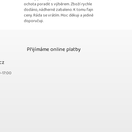
ochota poradit s výběrem. Zboží rychle
dodáno, nádherně zabaleno. K tomu fajn
ceny. Ráda se vrátím. Moc děkuji a jedině
doporučuji.
Přijímáme online platby
cz
0-17:00