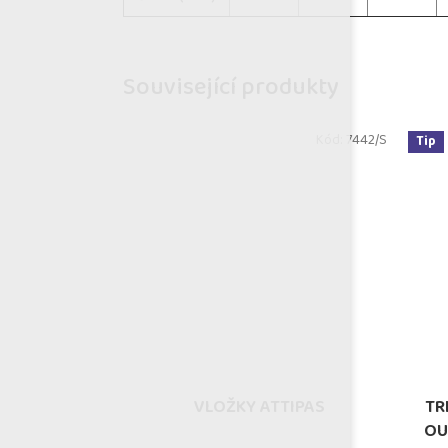
Související produkty
Kód:
7442/S
Tip
VLOŽKY ATTIPAS
TR
OU