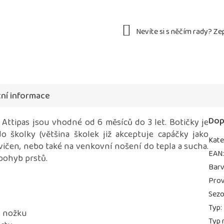
ní informace
Dop
Attipas jsou vhodné od 6 měsíců do 3 let. Botičky je
 školky (většina školek již akceptuje capáčky jako
Kate
vičen, nebo také na venkovní nošení do tepla a sucha.
EAN
 pohyb prstů.
Bar
Prov
Sez
Typ
:
u nožku
Typ 