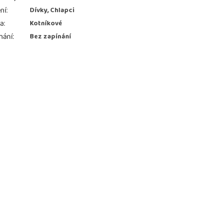
ní
:
Dívky, Chlapci
ka
:
Kotníkové
nání
:
Bez zapínání