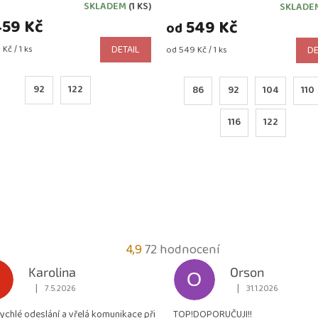
INDIGO
MODRÁ ROYAL
SKLADEM
(1 KS)
SKLADE
rné
59 Kč
ení
549 Kč
od
tu
Kč / 1 ks
DETAIL
Měrná
od 549 Kč / 1 ks
DE
cena:
92
122
86
92
104
110
ček.
116
122
Průměrné
4,9
72 hodnocení
hodnocení
Karolina
Orson
O
obchodu
|
|
7.5.2026
31.1.2026
Hodnocení obchodu je 5 z 5 hvězdiček.
Hodnocení obchodu je
je
rychlé odeslání a vřelá komunikace při
TOP!DOPORUČUJI!!
4,9