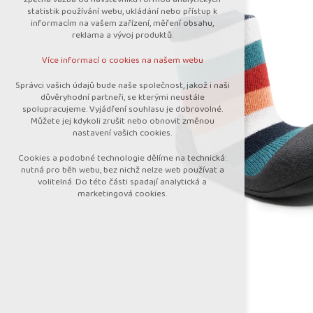
nutná pro provozování webu
statistik používání webu, ukládání nebo přístup k
udržení kontextu stránek (session):
informacím na vašem zařízení, měření obsahu,
případná přihlášení, volby jazyka, apod.
reklama a vývoj produktů.
Volitelná cookies
Více informací o cookies na našem webu
analytická pro anonymizované vyhodnocení
návštěvnosti
Správci vašich údajů bude naše společnost, jakož i naši
marketingová cookies (Google)
důvěryhodní partneři, se kterými neustále
spolupracujeme. Vyjádření souhlasu je dobrovolné.
Více informací o cookies na našem webu
Můžete jej kdykoli zrušit nebo obnovit změnou
nastavení vašich cookies.
Cookies a podobné technologie dělíme na technická:
Přijmout všechny cookies
nutná pro běh webu, bez nichž nelze web používat a
volitelná. Do této části spadají analytická a
marketingová cookies.
Odmítnout vše