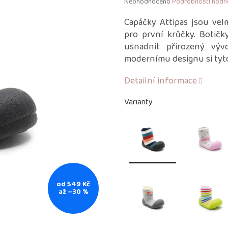
Průměrné
Neohodnoceno
Podrobnosti hodn
hodnocení
produktu
Capáčky Attipas jsou vel
je
pro první krůčky. Botičk
0,0
usnadnit přirozený výv
z
modernímu designu si tyto
5
hvězdiček.
Detailní informace
Varianty
od 549 Kč
až –30 %