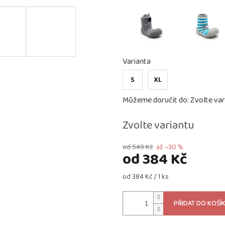
Varianta
S
XL
Můžeme doručit do:
Zvolte var
Zvolte variantu
od 549 Kč
až –30 %
od
384 Kč
Měrná
od 384 Kč / 1 ks
cena:
PŘIDAT DO KOŠÍ