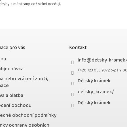
chyby z mé strany, což velmi oceňuji.
z
5
hvězdiček.
ace pro vás
Kontakt
jna
info
@
detsky-kramek.
objednávka
+420 723 053 937 po-pá 9:0
a nebo vrácení zboží,
Dětský krámek
mace
detsky_kramek/
a a platba
Dětský krámek
cení obchodu
ecné obchodní podmínky
nky ochrany osobních