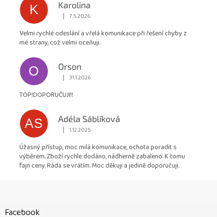
Karolina
K
|
7.5.2026
Hodnocení obchodu je 5 z 5 hvězdiček.
Velmi rychlé odeslání a vřelá komunikace při řešení chyby z
mé strany, což velmi oceňuji.
Orson
O
|
31.1.2026
Hodnocení obchodu je 5 z 5 hvězdiček.
TOP!DOPORUČUJI!!
Adéla Sáblíková
AS
|
1.12.2025
Hodnocení obchodu je 5 z 5 hvězdiček.
Úžasný přístup, moc milá komunikace, ochota poradit s
výběrem. Zboží rychle dodáno, nádherně zabaleno. K tomu
fajn ceny. Ráda se vrátím. Moc děkuji a jedině doporučuji.
Z
á
p
Facebook