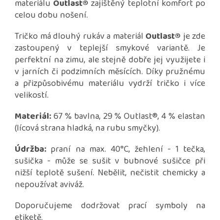
materiálu
Outlast®
zajištěný teplotní komfort po
celou dobu nošení.
Tričko má dlouhý rukáv a materiál
Outlast®
je zde
zastoupený v teplejší smykové variantě. Je
perfektní na zimu, ale stejně dobře jej využijete i
v jarních či podzimních měsících. Díky pružnému
a přizpůsobivému materiálu vydrží tričko i více
velikostí.
Materiál:
67 % bavlna, 29 % Outlast®, 4 % elastan
(lícová strana hladká, na rubu smyčky).
Údržba:
praní na max. 40°C, žehlení - 1 tečka,
sušička - může se sušit v bubnové sušičce při
nižší teplotě sušení. Nebělit, nečistit chemicky a
nepoužívat aviváž.
Doporučujeme dodržovat prací symboly na
etiketě.