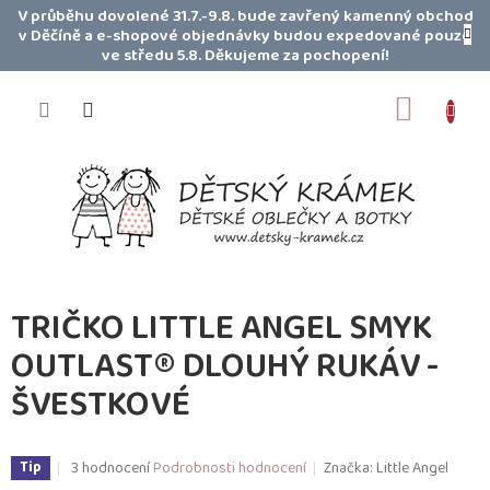
Přejít
V průběhu dovolené 31.7.-9.8. bude zavřený kamenný obchod
na
v Děčíně a e-shopové objednávky budou expedované pouze
obsah
ve středu 5.8. Děkujeme za pochopení!
NÁKUP
KOŠÍK
TRIČKO LITTLE ANGEL SMYK
OUTLAST® DLOUHÝ RUKÁV -
ŠVESTKOVÉ
Průměrné
3 hodnocení
Podrobnosti hodnocení
Značka:
Little Angel
Tip
hodnocení