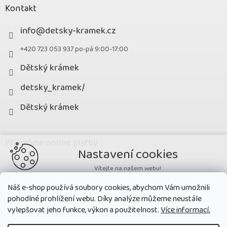
Kontakt
info
@
detsky-kramek.cz
+420 723 053 937 po-pá 9:00-17:00
Dětský krámek
detsky_kramek/
Dětský krámek
Přijímáme online platby
Nastavení cookies
Vítejte na našem webu!
Potřebujeme nastavit cookies a související technologie, aby
Náš e-shop používá soubory cookies, abychom Vám umožnili
zobrazovaný obsah odpovídal vašim potřebám a vy na webu nalezli
pohodlné prohlížení webu. Díky analýze můžeme neustále
přesně to, co potřebujete. Soubory cookies používané na našem webu
nikdy neslouží ke zjišťování totožnosti uživatelů stránek
.
vylepšovat jeho funkce, výkon a použitelnost.
Více informací.