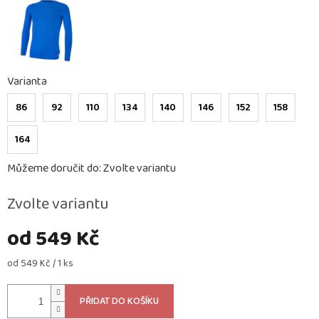
Varianta
86
92
110
134
140
146
152
158
164
Můžeme doručit do:
Zvolte variantu
Zvolte variantu
od
549 Kč
Měrná
od 549 Kč / 1 ks
cena:
PŘIDAT DO KOŠÍKU