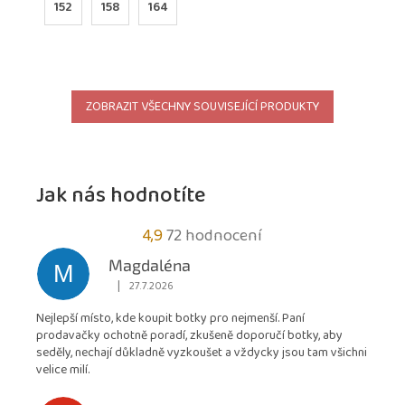
152
158
164
ZOBRAZIT VŠECHNY SOUVISEJÍCÍ PRODUKTY
Jak nás hodnotíte
Průměrné
4,9
72 hodnocení
hodnocení
Magdaléna
M
obchodu
|
27.7.2026
Hodnocení obchodu je 5 z 5 hvězdiček.
je
Nejlepší místo, kde koupit botky pro nejmenší. Paní
4,9
prodavačky ochotně poradí, zkušeně doporučí botky, aby
z
seděly, nechají důkladně vyzkoušet a vždycky jsou tam všichni
5
velice milí.
hvězdiček.