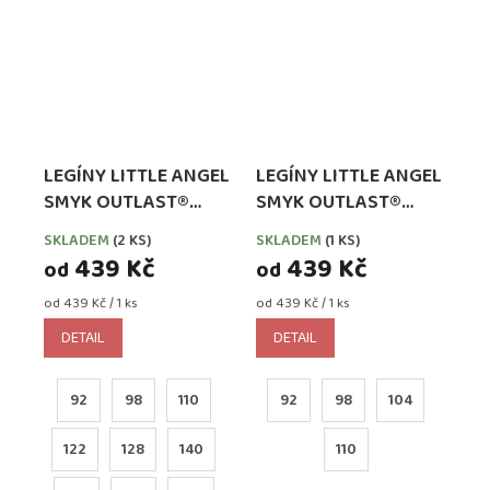
LEGÍNY LITTLE ANGEL
LEGÍNY LITTLE ANGEL
SMYK OUTLAST®
SMYK OUTLAST®
ŠVESTKOVÉ
SCARLET
SKLADEM
(2 KS)
SKLADEM
(1 KS)
439 Kč
439 Kč
od
od
Měrná
Měrná
od 439 Kč / 1 ks
od 439 Kč / 1 ks
cena:
cena:
DETAIL
DETAIL
92
98
110
92
98
104
122
128
140
110