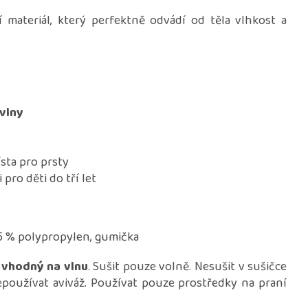
 materiál, který perfektně odvádí od těla vlhkost a
vlny
ísta pro prsty
pro děti do tří let
15 % polypropylen, gumička
 vhodný na vlnu
. Sušit pouze volně. Nesušit v sušičce
nepoužívat aviváž. Používat pouze prostředky na praní