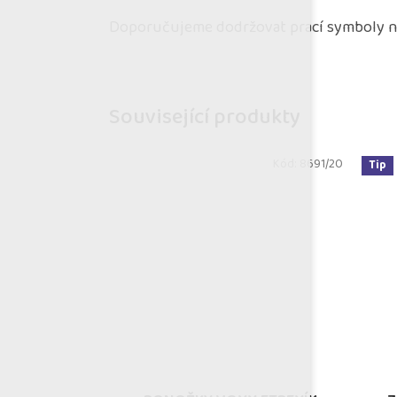
Doporučujeme dodržovat prací symboly na
Související produkty
Kód:
8691/20
Tip