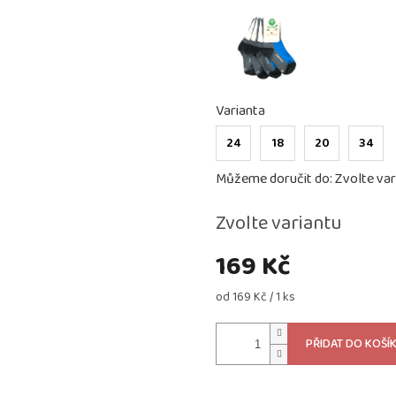
Varianta
24
18
20
34
Můžeme doručit do:
Zvolte var
Zvolte variantu
169 Kč
Měrná
od 169 Kč / 1 ks
cena:
PŘIDAT DO KOŠÍ