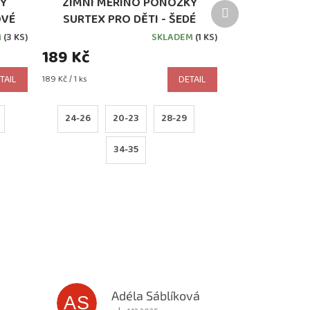
KY
ZIMNÍ MERINO PONOŽKY
Další
OVÉ
SURTEX PRO DĚTI - ŠEDÉ
produkt
M
(3 KS)
SKLADEM
(1 KS)
189 Kč
Měrná
TAIL
189 Kč / 1 ks
DETAIL
cena:
24-26
20-23
28-29
34-35
Adéla Sáblíková
AS