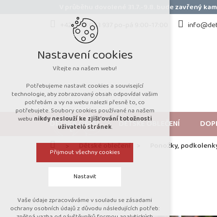
Přejít
V průběhu dovolené 31.7.-9.8. bude zavřený k
na
obsah
+420 723 053 937 po-pá 9:00-17:00
info@det
Nastavení cookies
Vítejte na našem webu!
Potřebujeme nastavit cookies a související
technologie, aby zobrazovaný obsah odpovídal vašim
potřebám a vy na webu nalezli přesně to, co
potřebujete. Soubory cookies používané na našem
webu
nikdy neslouží ke zjišťování totožnosti
DĚTSKÁ OBUV
DĚTSKÉ OBLEČENÍ
DOP
uživatelů stránek
.
Domů
Dětské oblečení
Ponožky, podkolenk
Přijmout všechny cookies
Nastavit
Vaše údaje zpracováváme v souladu se zásadami
Technická cookies
ochrany osobních údajů z důvodu následujících potřeb:
zpětná vazba od návštěvníků formou analytických