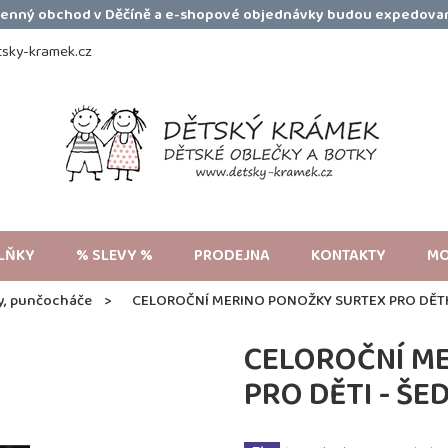
amenný obchod v Děčíně a e-shopové objednávky budou expedovan
sky-kramek.cz
LŇKY
% SLEVY %
PRODEJNA
KONTAKTY
MO
y, punčocháče
CELOROČNÍ MERINO PONOŽKY SURTEX PRO DĚTI
CELOROČNÍ M
PRO DĚTI - ŠE