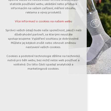
nutná pro provozování webu
statistik používání webu, ukládání nebo přístup k
udržení kontextu stránek (session):
informacím na vašem zařízení, měření obsahu,
případná přihlášení, volby jazyka, apod.
reklama a vývoj produktů.
Volitelná cookies
Více informací o cookies na našem webu
analytická pro anonymizované vyhodnocení
návštěvnosti
Správci vašich údajů bude naše společnost, jakož i naši
marketingová cookies (Google)
důvěryhodní partneři, se kterými neustále
spolupracujeme. Vyjádření souhlasu je dobrovolné.
Více informací o cookies na našem webu
Můžete jej kdykoli zrušit nebo obnovit změnou
nastavení vašich cookies.
Cookies a podobné technologie dělíme na technická:
Přijmout všechny cookies
nutná pro běh webu, bez nichž nelze web používat a
volitelná. Do této části spadají analytická a
marketingová cookies.
Odmítnout vše