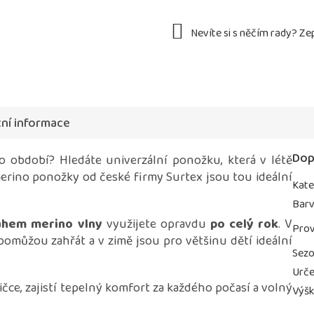
ní informace
Dop
o období? Hledáte univerzální ponožku, která v létě
merino ponožky od české firmy Surtex jsou tou ideální
Kate
Bar
ahem merino vlny
využijete opravdu
po celý rok
. V
Prov
 pomůžou zahřát a v zimě jsou pro většinu dětí ideální
Sez
Urče
ce, zajistí tepelný komfort za každého počasí a volný
Výš