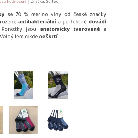
sti hodnocení
Značka:
Surtex
ky
se 70 % merino vlny od české značky
irozeně
antibakteriální
a perfektně
dovádí
 Ponožky jsou
anatomicky tvarované
a
. Volný lem nikde
neškrtí
.