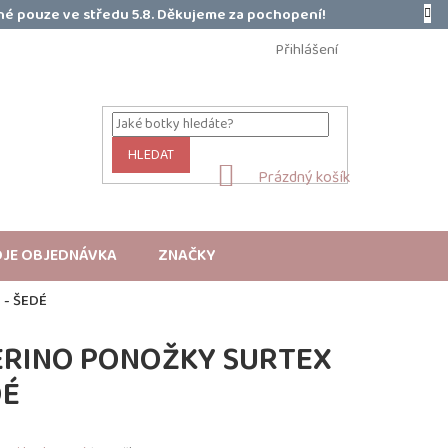
é pouze ve středu 5.8. Děkujeme za pochopení!
Přihlášení
HLEDAT
NÁKUPNÍ
Prázdný košík
KOŠÍK
JE OBJEDNÁVKA
ZNAČKY
 - ŠEDÉ
ERINO PONOŽKY SURTEX
DÉ