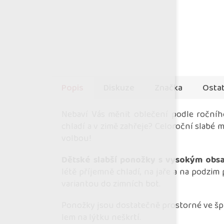
Popis
Diskuze
Značka
Ostat
Nebaví Vás měnit oblečení podle ročníh
chladí a v zimě zahřeje? Celoroční slabé 
volbou!
Dětské slabší ponožky s vysokým obs
létě příjemně chladí, na jaře a na podzim
variantou do zimních bot.
Ponožky jsou dostatečně prostorné ve špič
lem na lýtku neškrtí.