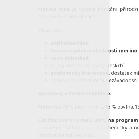
Merino vlna
je vysoce funkční přírodní
zahřeje za každé situace.
Vlastnosti:
antibakteriální
termoregulační vlastnosti merino 
velmi
pohodlné
volný lem okolo nožky neškrtí
anatomicky tvarované
, dostatek m
osvědčení o zdravotní nezávadnosti i 
Vyrobeny v České republice.
Materiál:
70 % merino vlna, 15 % bavlna, 
Údržba:
praní na
max. 30°C na program
a nežehlit. Nebělit, nečistit chemicky a 
vhodné na merino vlnu.