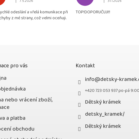
|
|
7.5.2026
31.1.2026
Hodnocení obchodu je 5 z 5 hvězdiček.
Hodnocení obchodu je
je
rychlé odeslání a vřelá komunikace při
TOP!DOPORUČUJI!!
4,9
chyby z mé strany, což velmi oceňuji.
z
5
hvězdiček.
ace pro vás
Kontakt
jna
info
@
detsky-kramek.
objednávka
+420 723 053 937 po-pá 9:0
a nebo vrácení zboží,
Dětský krámek
mace
detsky_kramek/
a a platba
Dětský krámek
cení obchodu