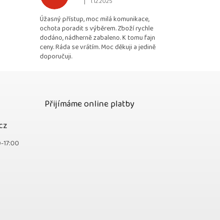
|
1.12.2025
 5 z 5 hvězdiček.
Hodnocení obchodu je 5 z 5 hvězdiček.
Úžasný přístup, moc milá komunikace,
ochota poradit s výběrem. Zboží rychle
dodáno, nádherně zabaleno. K tomu fajn
ceny. Ráda se vrátím. Moc děkuji a jedině
doporučuji.
Přijímáme online platby
cz
0-17:00