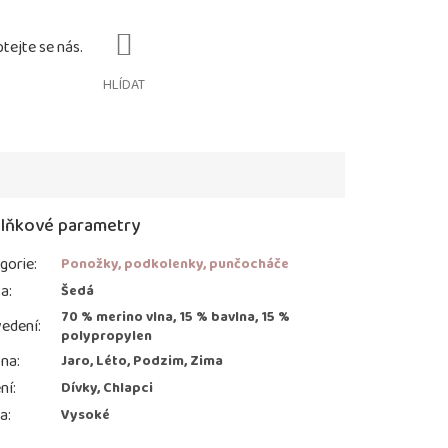
HLÍDAT
lňkové parametry
gorie
:
Ponožky, podkolenky, punčocháče
va
:
Šedá
70 % merino vlna, 15 % bavlna, 15 %
edení
:
polypropylen
ona
:
Jaro, Léto, Podzim, Zima
ní
:
Dívky, Chlapci
ka
:
Vysoké