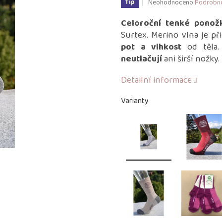
Průměrné
Neohodnoceno
Podrobno
Tip
hodnocení
produktu
Celoroční tenké ponož
je
Surtex. Merino vlna je př
0,0
pot a vlhkost
od těla.
z
neutlačují
ani širší nožky
5
hvězdiček.
Detailní informace
Varianty