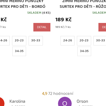
IMNÍ MERINO PONOŽKY
ZIMNÍ MERINO PONOŽ
RTEX PRO DĚTI - BORDÓ
SURTEX PRO DĚTI - RŮŽ
SKLADEM
(4 KS)
SKLADE
 Kč
189 Kč
Měrná
 1 ks
DETAIL
189 Kč / 1 ks
DE
cena:
24-26
20-23
30-33
24-26
20-23
30-33
34-35
34-35
Průměrné
4,9
72 hodnocení
hodnocení
Karolina
Orson
O
obchodu