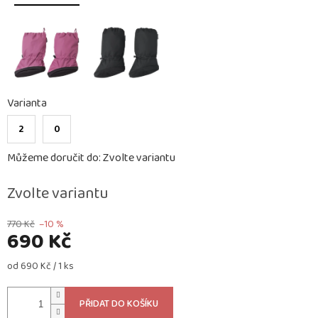
Varianta
2
0
Můžeme doručit do:
Zvolte variantu
Zvolte variantu
770 Kč
–10 %
690 Kč
Měrná
od 690 Kč / 1 ks
cena:
PŘIDAT DO KOŠÍKU