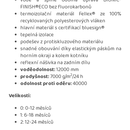
vodě a špíně odolná úprava BIONIC-
FINISH®ECO bez fluorokarbonů
termoizolační materiál Fellex® ze 100%
recyklovaných polyesterových vláken
hlavní materiál s certifikací bluesign®
tepelná izolace
podešev z protiskluzového materiálu
snadné obouvání díky elastickým páskům na
horním okraji a kolem kotníku
reflexní nášivka na zadním dílu
voděodolnost:
12000 mm
2
prodyšnost:
7000 g/m
/24 h
odolnost proti oděru:
40000
Velikosti:
0: 0-12 měsíců
1: 6-18 měsíců
2: 12-24 měsíců