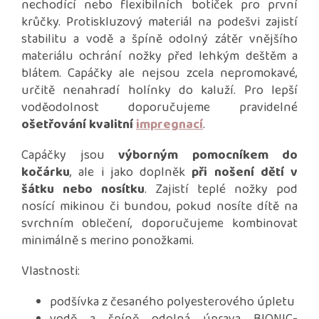
nechodící nebo flexibilních botiček pro první
krůčky. Protiskluzový materiál na podešvi zajistí
stabilitu a vodě a špíně odolný zátěr vnějšího
materiálu ochrání nožky před lehkým deštěm a
blátem. Capáčky ale nejsou zcela nepromokavé,
určitě nenahradí holínky do kaluží. Pro lepší
voděodolnost doporučujeme pravidelné
ošetřování kvalitní
impregnací
.
Capáčky jsou
výborným pomocníkem do
kočárku
, ale i jako doplněk
při nošení dětí v
šátku nebo nosítku
. Zajistí teplé nožky pod
nosící mikinou či bundou, pokud nosíte dítě na
svrchním oblečení, doporučujeme kombinovat
minimálně s merino ponožkami.
Vlastnosti:
podšívka z česaného polyesterového úpletu