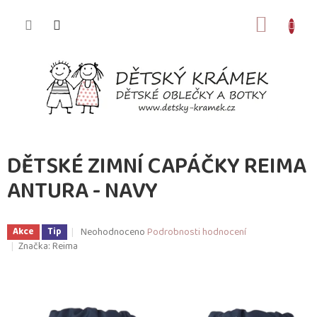
Přejít
na
NÁKUP
obsah
KOŠÍK
DĚTSKÉ ZIMNÍ CAPÁČKY REIMA
ANTURA - NAVY
Průměrné
Neohodnoceno
Podrobnosti hodnocení
Akce
Tip
hodnocení
Značka:
Reima
produktu
je
0,0
z
5