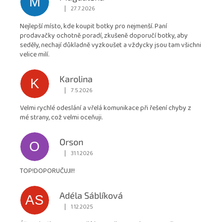
M
obchodu
|
27.7.2026
Hodnocení obchodu je 5 z 5 hvězdiček.
je
Nejlepší místo, kde koupit botky pro nejmenší. Paní
4,9
prodavačky ochotně poradí, zkušeně doporučí botky, aby
z
seděly, nechají důkladně vyzkoušet a vždycky jsou tam všichni
5
velice milí.
hvězdiček.
Karolina
K
|
7.5.2026
Hodnocení obchodu je 5 z 5 hvězdiček.
Velmi rychlé odeslání a vřelá komunikace při řešení chyby z
mé strany, což velmi oceňuji.
Orson
O
|
31.1.2026
Hodnocení obchodu je 5 z 5 hvězdiček.
TOP!DOPORUČUJI!!
Adéla Sáblíková
AS
|
1.12.2025
Hodnocení obchodu je 5 z 5 hvězdiček.