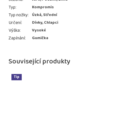
Typ
:
Kompromis
Typ nožky
:
Úzká, Střední
Určení
:
Dívky, Chlapci
Výška
:
Vysoké
Zapínání
:
Gumička
Související produkty
Tip