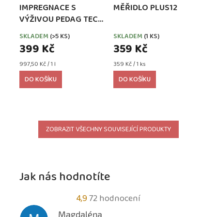
IMPREGNACE S
MĚŘIDLO PLUS12
VÝŽIVOU PEDAG TECH
WATERPROOFER,
SKLADEM
(>5 KS)
SKLADEM
(1 KS)
EXTRA SILNÁ
399 Kč
359 Kč
Měrná
Měrná
997,50 Kč / 1 l
359 Kč / 1 ks
cena:
cena:
DO KOŠÍKU
DO KOŠÍKU
ZOBRAZIT VŠECHNY SOUVISEJÍCÍ PRODUKTY
Jak nás hodnotíte
Průměrné
4,9
72 hodnocení
hodnocení
Magdaléna