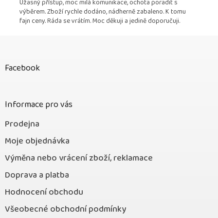
Úžasný přístup, moc milá komunikace, ochota poradit s
výběrem. Zboží rychle dodáno, nádherně zabaleno. K tomu
fajn ceny. Ráda se vrátím. Moc děkuji a jedině doporučuji.
Z
á
p
Facebook
a
t
í
Informace pro vás
Prodejna
Moje objednávka
Výměna nebo vrácení zboží, reklamace
Doprava a platba
Hodnocení obchodu
Všeobecné obchodní podmínky