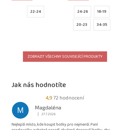
22-24
24-26
18-19
20-23
34-35
ZOBRAZIT VŠECHNY SOUVISEJÍCÍ PRODUKTY
Jak nás hodnotíte
Průměrné
4,9
72 hodnocení
hodnocení
Magdaléna
M
obchodu
|
27.7.2026
Hodnocení obchodu je 5 z 5 hvězdiček.
je
Nejlepší místo, kde koupit botky pro nejmenší. Paní
4,9