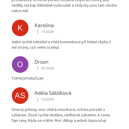
prodavačky ochotně poradí, zkušeně doporučí botky, aby
z
seděly, nechají důkladně vyzkoušet a vždycky jsou tam všichni
5
velice milí.
hvězdiček.
Karolina
K
|
7.5.2026
Hodnocení obchodu je 5 z 5 hvězdiček.
Velmi rychlé odeslání a vřelá komunikace při řešení chyby z
mé strany, což velmi oceňuji.
Orson
O
|
31.1.2026
Hodnocení obchodu je 5 z 5 hvězdiček.
TOP!DOPORUČUJI!!
Adéla Sáblíková
AS
|
1.12.2025
Hodnocení obchodu je 5 z 5 hvězdiček.
Úžasný přístup, moc milá komunikace, ochota poradit s
výběrem. Zboží rychle dodáno, nádherně zabaleno. K tomu
fajn ceny. Ráda se vrátím. Moc děkuji a jedině doporučuji.