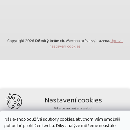
Copyright 2026
Dětský krámek
. Všechna práva vyhrazena.
Upravit
nastavení cookies
Nastavení cookies
Vítejte na našem webu!
Potřebujeme nastavit cookies a související technologie, aby
Náš e-shop používá soubory cookies, abychom Vám umožnili
zobrazovaný obsah odpovídal vašim potřebám a vy na webu nalezli
pohodlné prohlížení webu. Díky analýze můžeme neustále
přesně to, co potřebujete. Soubory cookies používané na našem webu