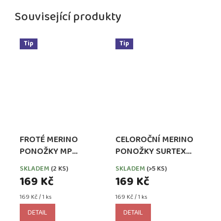
Související produkty
Tip
Tip
FROTÉ MERINO
CELOROČNÍ MERINO
PONOŽKY MP
PONOŽKY SURTEX
DENMARK LIGHT
PRO DĚTI - ŠEDÉ
SKLADEM
(2 KS)
SKLADEM
(>5 KS)
BROWN MELANGE
169 Kč
169 Kč
Měrná
Měrná
169 Kč / 1 ks
169 Kč / 1 ks
cena:
cena:
DETAIL
DETAIL