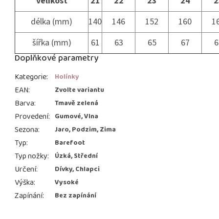
velikost
21
22
23
24
2
délka (mm)
140
146
152
160
1
šířka (mm)
61
63
65
67
6
Doplňkové parametry
Kategorie
:
Holínky
EAN
:
Zvolte variantu
Barva
:
Tmavě zelená
Provedení
:
Gumové, Vlna
Sezona
:
Jaro, Podzim, Zima
Typ
:
Barefoot
Typ nožky
:
Úzká, Střední
Určení
:
Dívky, Chlapci
Výška
:
Vysoké
Zapínání
:
Bez zapínání