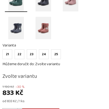
Varianta
21
22
23
24
25
Můžeme doručit do:
Zvolte variantu
Zvolte variantu
1 190 Kč
–30 %
833 Kč
Měrná
od 833 Kč / 1 ks
cena: