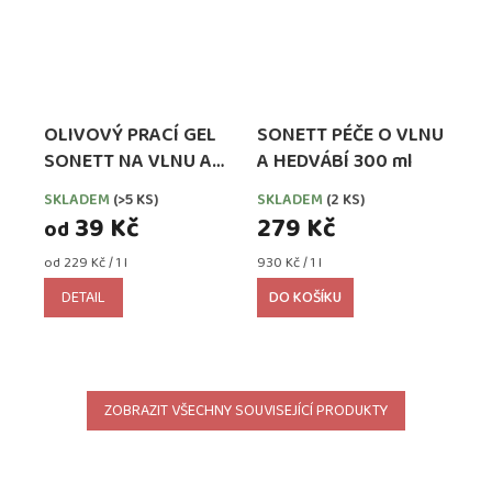
OLIVOVÝ PRACÍ GEL
SONETT PÉČE O VLNU
SONETT NA VLNU A
A HEDVÁBÍ 300 ml
HEDVÁBÍ
SKLADEM
(>5 KS)
SKLADEM
(2 KS)
39 Kč
279 Kč
od
Měrná
Měrná
od 229 Kč / 1 l
930 Kč / 1 l
cena:
cena:
DETAIL
DO KOŠÍKU
ZOBRAZIT VŠECHNY SOUVISEJÍCÍ PRODUKTY