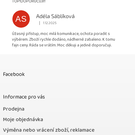
TOP!DOPORUČUJI!!
Adéla Sáblíková
AS
|
1.12.2025
Hodnocení obchodu je 5 z 5 hvězdiček.
Úžasný přístup, moc milá komunikace, ochota poradit s
výběrem. Zboží rychle dodáno, nádherně zabaleno. K tomu
fajn ceny. Ráda se vrátím. Moc děkuji a jedině doporučuji.
Z
á
p
Facebook
a
t
í
Informace pro vás
Prodejna
Moje objednávka
Výměna nebo vrácení zboží, reklamace