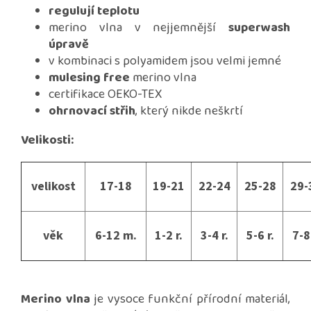
regulují teplotu
merino vlna v nejjemnější
superwash
úpravě
v kombinaci s polyamidem jsou velmi jemné
mulesing free
merino vlna
certifikace OEKO-TEX
ohrnovací střih
, který nikde neškrtí
Velikosti:
velikost
17-18
19-21
22-24
25-28
29-
věk
6-12 m.
1-2 r.
3-4 r.
5-6 r.
7-8 
Merino vlna
je vysoce funkční přírodní materiál,