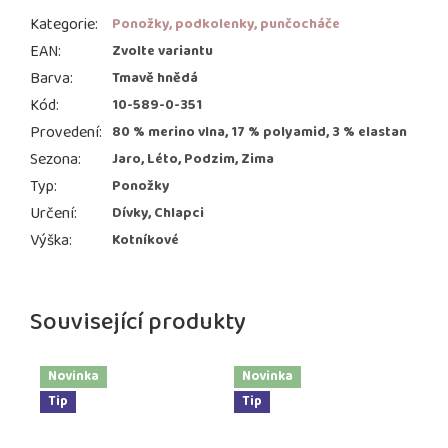
Kategorie
:
Ponožky, podkolenky, punčocháče
EAN
:
Zvolte variantu
Barva
:
Tmavě hnědá
Kód
:
10-589-0-351
Provedení
:
80 % merino vlna, 17 % polyamid, 3 % elastan
Sezona
:
Jaro, Léto, Podzim, Zima
Typ
:
Ponožky
Určení
:
Dívky, Chlapci
Výška
:
Kotníkové
Související produkty
Novinka
Novinka
Tip
Tip