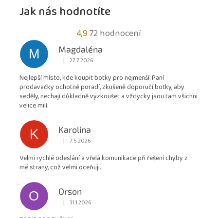
Jak nás hodnotíte
Průměrné
4,9
72 hodnocení
hodnocení
Magdaléna
M
obchodu
|
27.7.2026
Hodnocení obchodu je 5 z 5 hvězdiček.
je
Nejlepší místo, kde koupit botky pro nejmenší. Paní
4,9
prodavačky ochotně poradí, zkušeně doporučí botky, aby
z
seděly, nechají důkladně vyzkoušet a vždycky jsou tam všichni
5
velice milí.
hvězdiček.
Karolina
K
|
7.5.2026
Hodnocení obchodu je 5 z 5 hvězdiček.
Velmi rychlé odeslání a vřelá komunikace při řešení chyby z
mé strany, což velmi oceňuji.
Orson
O
|
31.1.2026
Hodnocení obchodu je 5 z 5 hvězdiček.