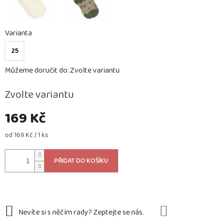
Varianta
25
Můžeme doručit do:
Zvolte variantu
Zvolte variantu
169 Kč
Měrná
od 169 Kč / 1 ks
cena:
PŘIDAT DO KOŠÍKU