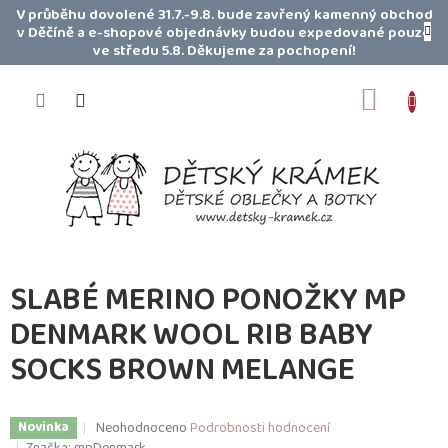
Přejít
V průběhu dovolené 31.7.-9.8. bude zavřený kamenný obchod
na
v Děčíně a e-shopové objednávky budou expedované pouze
obsah
ve středu 5.8. Děkujeme za pochopení!
NÁKUP
KOŠÍK
SLABÉ MERINO PONOŽKY MP
DENMARK WOOL RIB BABY
SOCKS BROWN MELANGE
Průměrné
Neohodnoceno
Podrobnosti hodnocení
Novinka
hodnocení