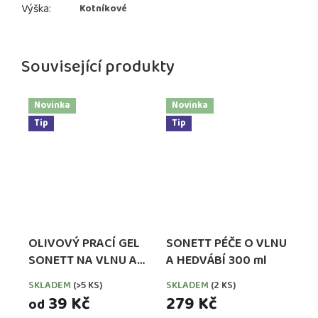
Výška
:
Kotníkové
Související produkty
Novinka
Novinka
Tip
Tip
OLIVOVÝ PRACÍ GEL
SONETT PÉČE O VLNU
SONETT NA VLNU A
A HEDVÁBÍ 300 ml
HEDVÁBÍ
SKLADEM
(>5 KS)
SKLADEM
(2 KS)
39 Kč
279 Kč
od