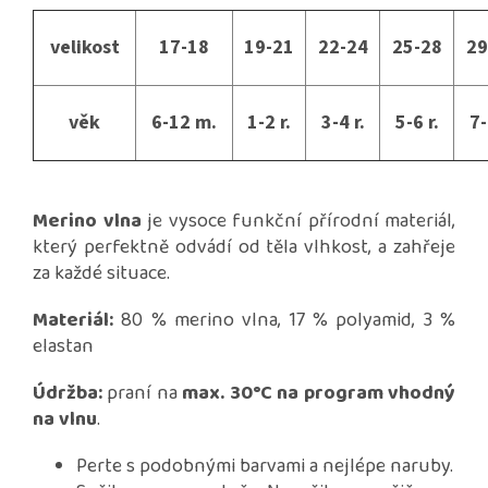
velikost
17-18
19-21
22-24
25-28
29
věk
6-12 m.
1-2 r.
3-4 r.
5-6 r.
7-
Merino vlna
je vysoce funkční přírodní materiál,
který perfektně odvádí od těla vlhkost, a zahřeje
za každé situace.
Materiál:
80 % merino vlna, 17 % polyamid, 3 %
elastan
Údržba:
praní na
max. 30°C na program vhodný
na vlnu
.
Perte s podobnými barvami a nejlépe naruby.