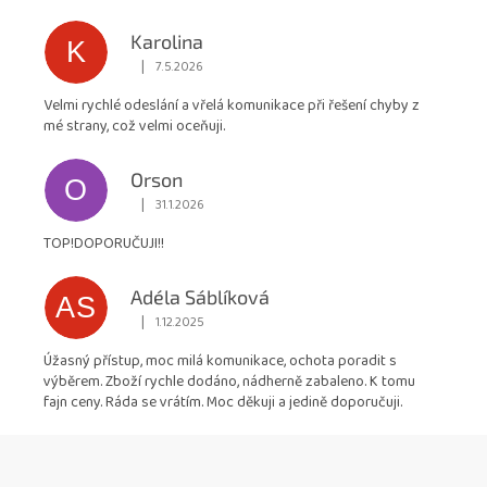
hvězdiček.
Karolina
K
|
7.5.2026
Hodnocení obchodu je 5 z 5 hvězdiček.
Velmi rychlé odeslání a vřelá komunikace při řešení chyby z
mé strany, což velmi oceňuji.
Orson
O
|
31.1.2026
Hodnocení obchodu je 5 z 5 hvězdiček.
TOP!DOPORUČUJI!!
Adéla Sáblíková
AS
|
1.12.2025
Hodnocení obchodu je 5 z 5 hvězdiček.
Úžasný přístup, moc milá komunikace, ochota poradit s
výběrem. Zboží rychle dodáno, nádherně zabaleno. K tomu
fajn ceny. Ráda se vrátím. Moc děkuji a jedině doporučuji.
Z
á