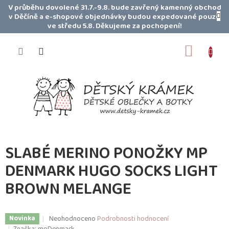
Přejít
V průběhu dovolené 31.7.-9.8. bude zavřený kamenný obchod
na
v Děčíně a e-shopové objednávky budou expedované pouze
obsah
ve středu 5.8. Děkujeme za pochopení!
NÁKUP
KOŠÍK
SLABÉ MERINO PONOŽKY MP
DENMARK HUGO SOCKS LIGHT
BROWN MELANGE
Průměrné
Neohodnoceno
Podrobnosti hodnocení
Novinka
hodnocení