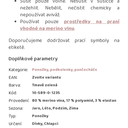
Sušit pouze volně. Nesušit v sušičce a
nežehlit. Nebělit, nečistit chemicky a
nepoužívat aviváž.
Používat pouze
prostředky na praní
vhodné na merino vlnu
.
Doporučujeme dodržovat prací symboly na
etiketě.
Doplňkové parametry
Kategorie
:
Ponožky, podkolenky, punčocháče
EAN
:
Zvolte variantu
Barva
:
Tmavě zelená
Kód
:
10-589-0-1235
Provedení
:
80 % merino vlna, 17 % polyamid, 3 % elastan
Sezona
:
Jaro, Léto, Podzim, Zima
Typ
:
Ponožky
Určení
:
Dívky, Chlapci