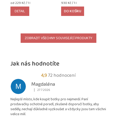
Měrná
Měrná
od 229 Kč / 1 l
930 Kč / 1 l
cena:
cena:
DETAIL
DO KOŠÍKU
ZOBRAZIT VŠECHNY SOUVISEJÍCÍ PRODUKTY
Jak nás hodnotíte
Průměrné
4,9
72 hodnocení
hodnocení
Magdaléna
M
obchodu
|
27.7.2026
Hodnocení obchodu je 5 z 5 hvězdiček.
je
Nejlepší místo, kde koupit botky pro nejmenší. Paní
4,9
prodavačky ochotně poradí, zkušeně doporučí botky, aby
z
seděly, nechají důkladně vyzkoušet a vždycky jsou tam všichni
5
velice milí.