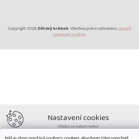
Copyright 2026
Dětský krámek
. Všechna práva vyhrazena.
Upravit
nastavení cookies
Nastavení cookies
Vítejte na našem webu!
Potřebujeme nastavit cookies a související technologie, aby
Náš e-shop používá soubory cookies, abychom Vám umožnili