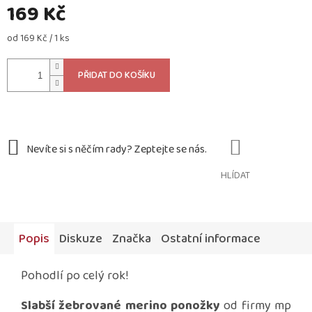
169 Kč
Měrná
od 169 Kč / 1 ks
cena:
PŘIDAT DO KOŠÍKU
HLÍDAT
Popis
Diskuze
Značka
Ostatní informace
Pohodlí po celý rok!
Slabší žebrované merino ponožky
od firmy mp