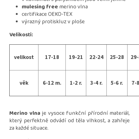
mulesing free
merino vlna
certifikace OEKO-TEX
výrazný protiskluz v ploše
Velikosti:
velikost
17-18
19-21
22-24
25-28
29
věk
6-12 m.
1-2 r.
3-4 r.
5-6 r.
7-8
Merino vlna
je vysoce funkční přírodní materiál,
který perfektně odvádí od těla vlhkost, a zahřeje
za každé situace.