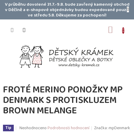
Přejít
V průběhu dovolené 31.7.-9.8. bude zavřený kamenný obchod
na
v Děčíně a e-shopové objednávky budou expedované pouze
obsah
ve středu 5.8. Děkujeme za pochopení!
NÁKUP
KOŠÍK
FROTÉ MERINO PONOŽKY MP
DENMARK S PROTISKLUZEM
BROWN MELANGE
Průměrné
Neohodnoceno
Podrobnosti hodnocení
Značka:
mpDenmark
Tip
hodnocení