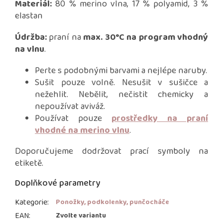
Materiál:
80 % merino vlna, 17 % polyamid, 3 %
elastan
Údržba:
praní na
max. 30°C na program vhodný
na vlnu
.
Perte s podobnými barvami a nejlépe naruby.
Sušit pouze volně. Nesušit v sušičce a
nežehlit. Nebělit, nečistit chemicky a
nepoužívat aviváž.
Používat pouze
prostředky na praní
vhodné na merino vlnu
.
Doporučujeme dodržovat prací symboly na
etiketě.
Doplňkové parametry
Kategorie
:
Ponožky, podkolenky, punčocháče
EAN
:
Zvolte variantu