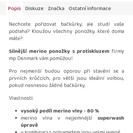
Popis
Diskuze
Značka
Ostatní informace
Nechcete pořizovat bačkůrky, ale studí vaše
podlaha? Kloužou všechny ponožky, které doma
máte?
Silnější merino ponožky s protiskluzem
firmy
mp Denmark vám pomůžou!
Pro nejmenší budou oporou při stavění se a
prvních krůčcích, pro větší jsou ideální volbou,
pokud nesnesou žádné bačkůrky.
Vlastnosti:
vysoký podíl merino vlny - 80 %
merino vlna v nejjemnější
superwash
úpravě
v kombinaci s polyamidem jsou velmi jemné