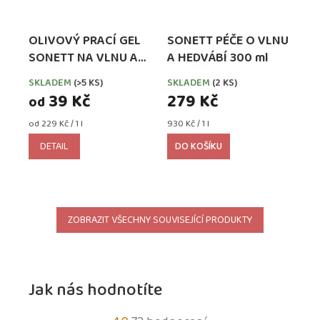
OLIVOVÝ PRACÍ GEL
SONETT PÉČE O VLNU
SONETT NA VLNU A
A HEDVÁBÍ 300 ml
HEDVÁBÍ
SKLADEM
(>5 KS)
SKLADEM
(2 KS)
39 Kč
279 Kč
od
Měrná
Měrná
od 229 Kč / 1 l
930 Kč / 1 l
cena:
cena:
DETAIL
DO KOŠÍKU
ZOBRAZIT VŠECHNY SOUVISEJÍCÍ PRODUKTY
Jak nás hodnotíte