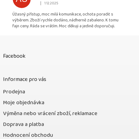
|
1.12.2025
Hodnocení obchodu je 5 z 5 hvězdiček.
Úžasný přístup, moc milá komunikace, ochota poradit s
výběrem. Zboží rychle dodáno, nádherně zabaleno. K tomu
fajn ceny. Ráda se vrátím. Moc děkuji a jedině doporučuji.
Z
á
p
Facebook
a
t
í
Informace pro vás
Prodejna
Moje objednávka
Výměna nebo vrácení zboží, reklamace
Doprava a platba
Hodnocení obchodu