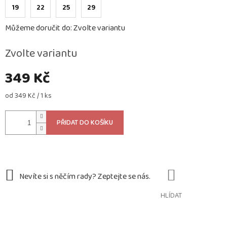
19
22
25
29
Můžeme doručit do:
Zvolte variantu
Zvolte variantu
349 Kč
Měrná
od 349 Kč / 1 ks
cena:
PŘIDAT DO KOŠÍKU
HLÍDAT