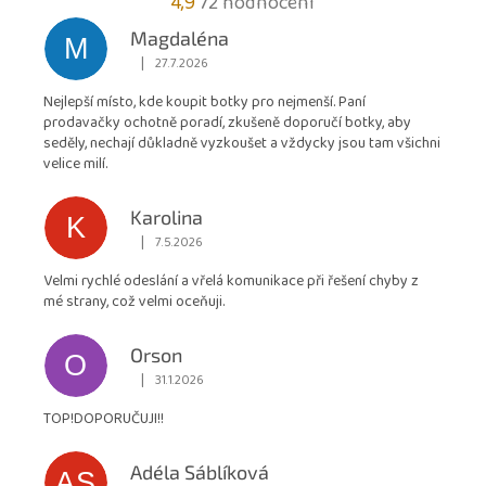
Průměrné
4,9
72 hodnocení
hodnocení
Magdaléna
M
obchodu
|
27.7.2026
Hodnocení obchodu je 5 z 5 hvězdiček.
je
Nejlepší místo, kde koupit botky pro nejmenší. Paní
4,9
prodavačky ochotně poradí, zkušeně doporučí botky, aby
z
seděly, nechají důkladně vyzkoušet a vždycky jsou tam všichni
5
velice milí.
hvězdiček.
Karolina
K
|
7.5.2026
Hodnocení obchodu je 5 z 5 hvězdiček.
Velmi rychlé odeslání a vřelá komunikace při řešení chyby z
mé strany, což velmi oceňuji.
Orson
O
|
31.1.2026
Hodnocení obchodu je 5 z 5 hvězdiček.
TOP!DOPORUČUJI!!
Adéla Sáblíková
AS