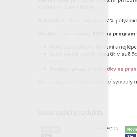
Merino vlna
je vysoce funkční přírodní 
zahřeje za každé situace.
Materiál:
80 % merino vlna, 17 % polyamid
Údržba:
praní na
max. 30°C na program 
Perte s podobnými barvami a nejlépe
Sušit pouze volně. Nesušit v sušičc
aviváž.
Používat pouze
prostředky na pran
Doporučujeme dodržovat prací symboly na
Související produkty
Kód:
9075/120
Novinka
Novi