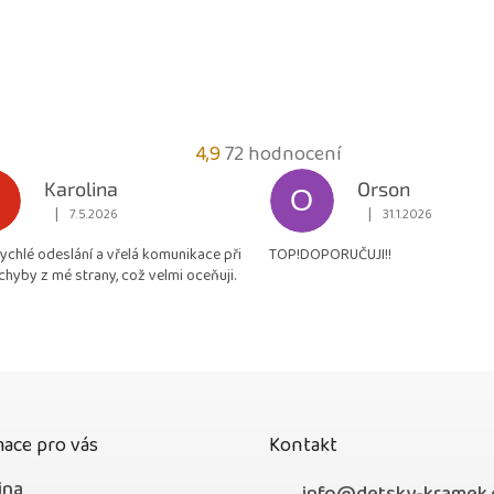
Průměrné
4,9
72 hodnocení
hodnocení
Karolina
Orson
O
obchodu
|
|
7.5.2026
31.1.2026
Hodnocení obchodu je 5 z 5 hvězdiček.
Hodnocení obchodu je
je
rychlé odeslání a vřelá komunikace při
TOP!DOPORUČUJI!!
4,9
chyby z mé strany, což velmi oceňuji.
z
5
hvězdiček.
ace pro vás
Kontakt
jna
info
@
detsky-kramek.