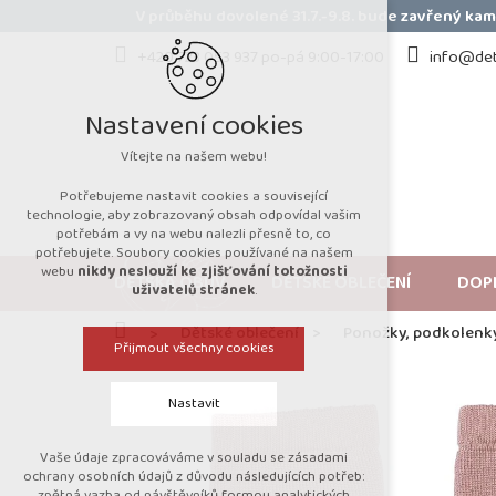
Přejít
V průběhu dovolené 31.7.-9.8. bude zavřený k
na
obsah
+420 723 053 937 po-pá 9:00-17:00
info@det
Nastavení cookies
Vítejte na našem webu!
Potřebujeme nastavit cookies a související
technologie, aby zobrazovaný obsah odpovídal vašim
potřebám a vy na webu nalezli přesně to, co
potřebujete. Soubory cookies používané na našem
webu
nikdy neslouží ke zjišťování totožnosti
DĚTSKÁ OBUV
DĚTSKÉ OBLEČENÍ
DOP
uživatelů stránek
.
Domů
Dětské oblečení
Ponožky, podkolenk
Přijmout všechny cookies
Nastavit
Vaše údaje zpracováváme v souladu se zásadami
Technická cookies
ochrany osobních údajů z důvodu následujících potřeb:
zpětná vazba od návštěvníků formou analytických