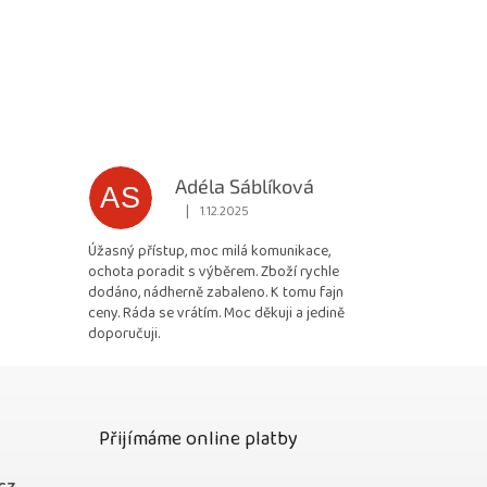
Adéla Sáblíková
AS
|
1.12.2025
 5 z 5 hvězdiček.
Hodnocení obchodu je 5 z 5 hvězdiček.
Úžasný přístup, moc milá komunikace,
ochota poradit s výběrem. Zboží rychle
dodáno, nádherně zabaleno. K tomu fajn
ceny. Ráda se vrátím. Moc děkuji a jedině
doporučuji.
Přijímáme online platby
cz