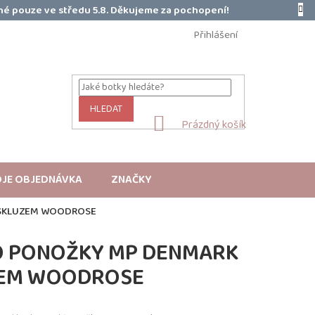
é pouze ve středu 5.8. Děkujeme za pochopení!
Přihlášení
HLEDAT
NÁKUPNÍ
Prázdný košík
KOŠÍK
JE OBJEDNÁVKA
ZNAČKY
ISKLUZEM WOODROSE
O PONOŽKY MP DENMARK
ZEM WOODROSE