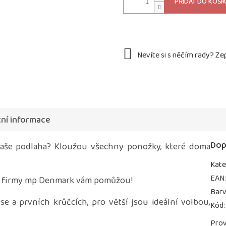
PŘIDAT DO KOŠÍ
ní informace
Dop
 vaše podlaha? Kloužou všechny ponožky, které doma
Kate
EAN
firmy mp Denmark vám pomůžou!
Bar
e a prvních krůčcích, pro větší jsou ideální volbou,
Kód
:
Prov