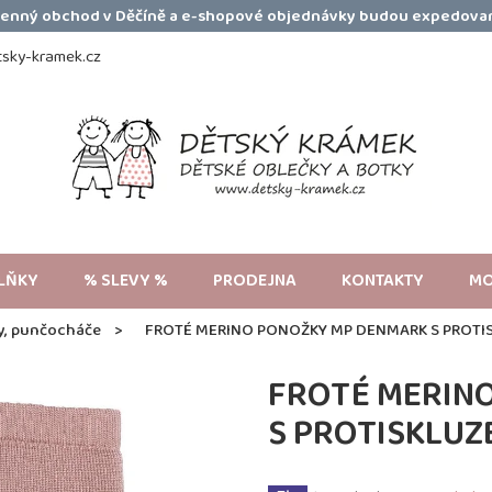
amenný obchod v Děčíně a e-shopové objednávky budou expedovan
sky-kramek.cz
LŇKY
% SLEVY %
PRODEJNA
KONTAKTY
MO
y, punčocháče
FROTÉ MERINO PONOŽKY MP DENMARK S PROT
FROTÉ MERIN
S PROTISKLU