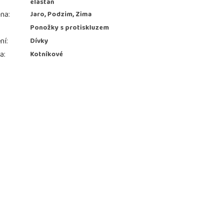
elastan
ona
:
Jaro, Podzim, Zima
Ponožky s protiskluzem
ní
:
Dívky
ka
:
Kotníkové