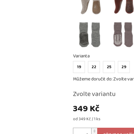
Varianta
19
22
25
29
Můžeme doručit do:
Zvolte var
Zvolte variantu
349 Kč
Měrná
od 349 Kč / 1 ks
cena: