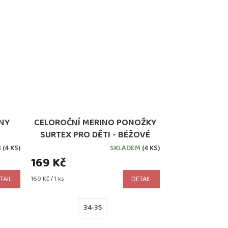
NY
CELOROČNÍ MERINO PONOŽKY
SURTEX PRO DĚTI - BÉŽOVÉ
M
(4 KS)
SKLADEM
(4 KS)
169 Kč
Měrná
TAIL
169 Kč / 1 ks
DETAIL
cena:
34-35