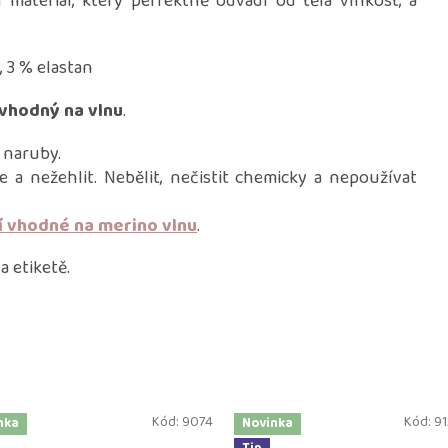
materiál, který perfektně odvádí od těla vlhkost, a
, 3 % elastan
vhodný na vlnu
.
 naruby.
e a nežehlit. Nebělit, nečistit chemicky a nepoužívat
í vhodné na merino vlnu
.
 etiketě.
Kód:
9074
Kód:
91
nka
Novinka