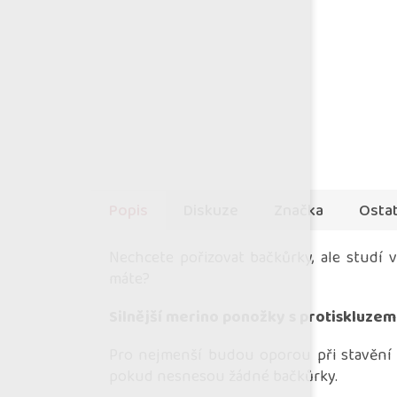
Popis
Diskuze
Značka
Ostat
Nechcete pořizovat bačkůrky, ale studí
máte?
Silnější merino ponožky s protiskluzem
Pro nejmenší budou oporou při stavění s
pokud nesnesou žádné bačkůrky.