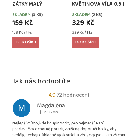
ZÁTKY MALÝ
KVĚTINOVÁ VÍLA 0,5 l
SKLADEM
(3 KS)
SKLADEM
(2 KS)
159 Kč
329 Kč
Měrná
Měrná
159 Kč / 1 ks
329 Kč / 1 ks
cena:
cena:
DO KOŠÍKU
DO KOŠÍKU
Jak nás hodnotíte
Průměrné
4,9
72 hodnocení
hodnocení
Magdaléna
M
obchodu
|
27.7.2026
Hodnocení obchodu je 5 z 5 hvězdiček.
je
Nejlepší místo, kde koupit botky pro nejmenší. Paní
4,9
prodavačky ochotně poradí, zkušeně doporučí botky, aby
z
seděly, nechají důkladně vyzkoušet a vždycky jsou tam všichni