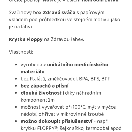
určitě poznají.
Navíc
je v balení
náhradní zátka
.
Svačinový box
Zdravá sváča
s papírovým
vkladem pod průhledkou ve stejném motivu jako
je na láhvi.
Krytku Floppy
na Zdravou lahev.
Vlastnosti:
vyrobena
z unikátního medicínského
materiálu
bez ftalátů, změkčovadel, BPA, BPS, BPF
bez zápachů a plísní
dlouhá životnost
i díky náhradním
komponentům
možnost vyvařovat při 100°C, mýt v myčce
nádobí, ohřívat v mikrovlnné troubě
možno dokoupit příslušenství
- např.
krytku FLOPPY®, šejkr sítko, termoobal apod.