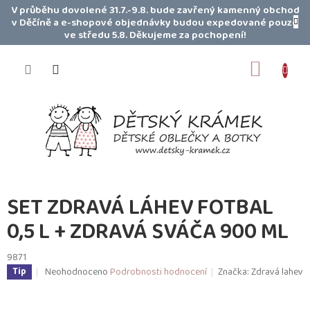
Přejít
V průběhu dovolené 31.7.-9.8. bude zavřený kamenný obchod
na
v Děčíně a e-shopové objednávky budou expedované pouze
obsah
ve středu 5.8. Děkujeme za pochopení!
NÁKUP
KOŠÍK
SET ZDRAVÁ LÁHEV FOTBAL
0,5 L + ZDRAVÁ SVÁČA 900 ML
9871
Průměrné
Neohodnoceno
Podrobnosti hodnocení
Značka:
Zdravá lahev
Tip
hodnocení
produktu