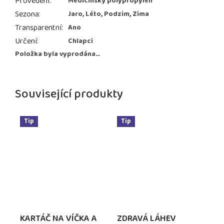
Provedení
:
Medicínský polypropylen
Sezona
:
Jaro, Léto, Podzim, Zima
Transparentní
:
Ano
Určení
:
Chlapci
Položka byla vyprodána…
Související produkty
Tip
Tip
KARTÁČ NA VÍČKA A
ZDRAVÁ LÁHEV