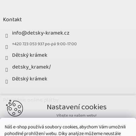
Kontakt
info
@
detsky-kramek.cz
+420 723 053 937 po-pá 9:00-17:00
Dětský krámek
detsky_kramek/
Dětský krámek
Přijímáme online platby
Nastavení cookies
Vítejte na našem webu!
Potřebujeme nastavit cookies a související technologie, aby
Náš e-shop používá soubory cookies, abychom Vám umožnili
zobrazovaný obsah odpovídal vašim potřebám a vy na webu nalezli
pohodlné prohlížení webu. Díky analýze můžeme neustále
přesně to, co potřebujete. Soubory cookies používané na našem webu