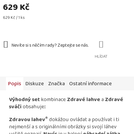
629 Kč
Měrná
629 Kč / 1 ks
cena:
HLÍDAT
Popis
Diskuze
Značka
Ostatní informace
Výhodný set
kombinace
Zdravé lahve
a
Zdravé
sváči
obsahuje
:
®
Zdravou lahev
dokážou ovládat a používat i ti
nejmenší a s originálními obrázky si svojí láhev