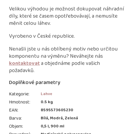
Velikou výhodou je možnost dokupovat náhradní
díly, které se časem opotřebovávají, a nemusíte
měnit celou láhev.
Vyrobeno v České republice.
Nenašli jste u nás oblíbený motiv nebo určitou
komponentu na výměnu? Neváhejte nás
kontaktovat
a objednáme podle vašich
požadavků.
Doplňkové parametry
Kategorie
:
Lahve
Hmotnost
:
0.5 kg
EAN
:
8595573605230
Barva
:
Bílá, Modrá, Zelená
Objem
:
0,5 l, 900 ml