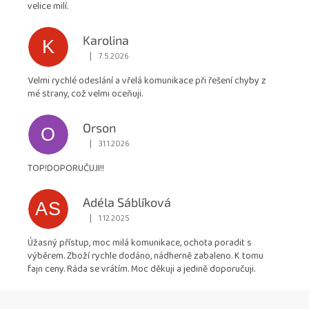
5
velice milí.
hvězdiček.
Karolina
K
|
7.5.2026
Hodnocení obchodu je 5 z 5 hvězdiček.
Velmi rychlé odeslání a vřelá komunikace při řešení chyby z
mé strany, což velmi oceňuji.
Orson
O
|
31.1.2026
Hodnocení obchodu je 5 z 5 hvězdiček.
TOP!DOPORUČUJI!!
Adéla Sáblíková
AS
|
1.12.2025
Hodnocení obchodu je 5 z 5 hvězdiček.
Úžasný přístup, moc milá komunikace, ochota poradit s
výběrem. Zboží rychle dodáno, nádherně zabaleno. K tomu
fajn ceny. Ráda se vrátím. Moc děkuji a jedině doporučuji.
Z