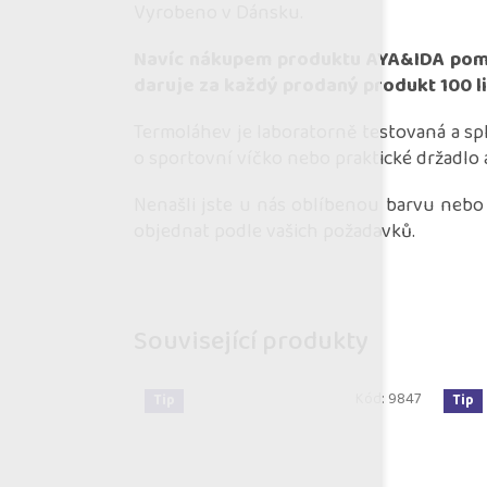
Vyrobeno v Dánsku.
Navíc nákupem produktu AYA&IDA pomá
daruje za každý prodaný produkt 100 li
Termoláhev je laboratorně testovaná a sp
o sportovní víčko nebo praktické držadlo 
Nenašli jste u nás oblíbenou barvu nebo
objednat podle vašich požadavků.
Související produkty
Kód:
9847
Tip
Tip