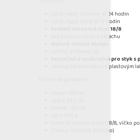
Vlastnosti:
udrží nápoj studený až 24 hodin
udrží nápoj teplý až 12 hodin
kvalitní nerezová ocel 18/8
bez přenosu chuti a zápachu
stylový dánský design
odolný práškový lak
bezpečná a nezávadná pro styk s 
ekologická alternativa k plastovým l
Technické parametry:
objem: 500 ml
výška: 23,5 cm
průměr: 6,7 cm
váha: 290 g
materiál: nerezová ocel 18/8, víčko p
Značka: AYA&IDA (Dánsko)