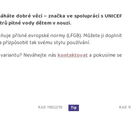
háte dobré věci – značka ve spolupráci s UNICEF
trů pitné vody dětem v nouzi.
lňuje přísné evropské normy (LFGB). Můžete ji doplnit
a přizpůsobit tak svému stylu používání.
 variantu? Neváhejte nás
kontaktovat
a pokusíme se
Kód:
11802/19
Kód:
1
Tip