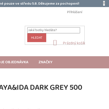
é pouze ve středu 5.8. Děkujeme za pochopení!
Přihlášení
HLEDAT
NÁKUPNÍ
Prázdný košík
KOŠÍK
JE OBJEDNÁVKA
ZNAČKY
YA&IDA DARK GREY 500