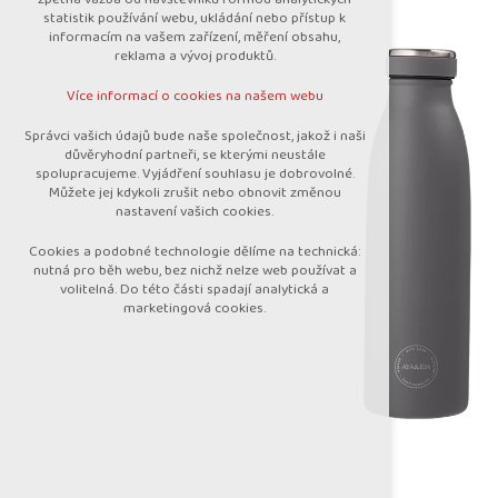
nutná pro provozování webu
statistik používání webu, ukládání nebo přístup k
udržení kontextu stránek (session):
informacím na vašem zařízení, měření obsahu,
případná přihlášení, volby jazyka, apod.
reklama a vývoj produktů.
Volitelná cookies
Více informací o cookies na našem webu
analytická pro anonymizované vyhodnocení
návštěvnosti
Správci vašich údajů bude naše společnost, jakož i naši
marketingová cookies (Google)
důvěryhodní partneři, se kterými neustále
spolupracujeme. Vyjádření souhlasu je dobrovolné.
Více informací o cookies na našem webu
Můžete jej kdykoli zrušit nebo obnovit změnou
nastavení vašich cookies.
Cookies a podobné technologie dělíme na technická:
Přijmout všechny cookies
nutná pro běh webu, bez nichž nelze web používat a
volitelná. Do této části spadají analytická a
marketingová cookies.
Odmítnout vše