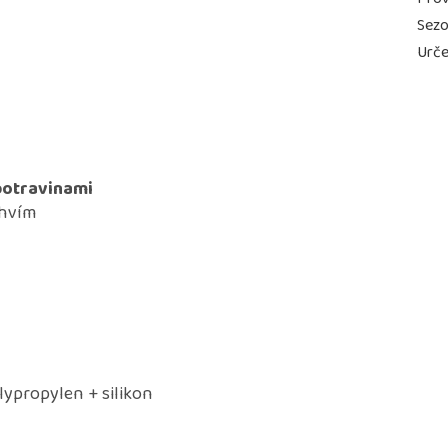
Sez
Urče
potravinami
ahvím
olypropylen + silikon