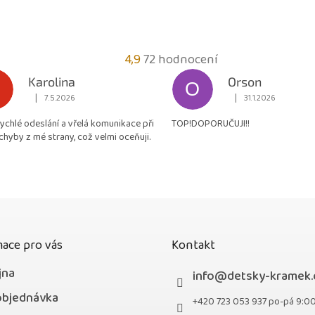
Průměrné
4,9
72 hodnocení
hodnocení
Karolina
Orson
O
obchodu
|
|
7.5.2026
31.1.2026
Hodnocení obchodu je 5 z 5 hvězdiček.
Hodnocení obchodu je
je
rychlé odeslání a vřelá komunikace při
TOP!DOPORUČUJI!!
4,9
chyby z mé strany, což velmi oceňuji.
z
5
hvězdiček.
ace pro vás
Kontakt
jna
info
@
detsky-kramek.
objednávka
+420 723 053 937 po-pá 9:0