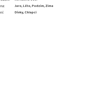
ona
:
Jaro, Léto, Podzim, Zima
ní
:
Dívky, Chlapci