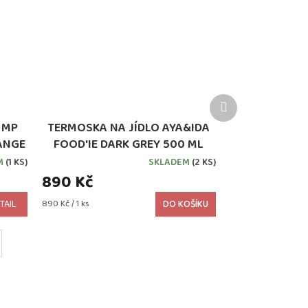
Další
produkt
 MP
TERMOSKA NA JÍDLO AYA&IDA
ANGE
FOOD'IE DARK GREY 500 ML
M
(1 KS)
SKLADEM
(2 KS)
890 Kč
Měrná
TAIL
890 Kč / 1 ks
DO KOŠÍKU
cena: