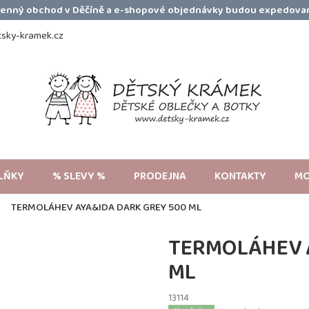
amenný obchod v Děčíně a e-shopové objednávky budou expedovan
sky-kramek.cz
LŇKY
% SLEVY %
PRODEJNA
KONTAKTY
MO
TERMOLÁHEV AYA&IDA DARK GREY 500 ML
TERMOLÁHEV A
ML
13114