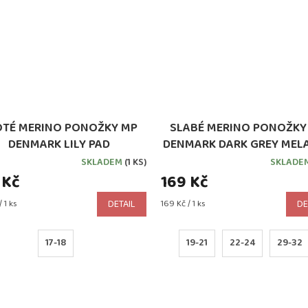
OTÉ MERINO PONOŽKY MP
SLABÉ MERINO PONOŽKY
DENMARK LILY PAD
DENMARK DARK GREY MEL
SKLADEM
(1 KS)
SKLADE
 Kč
169 Kč
Měrná
 1 ks
DETAIL
169 Kč / 1 ks
DE
cena:
17-18
19-21
22-24
29-32