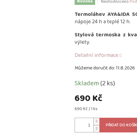
Průměrné
Neohodnoceno
Pod
Novinka
hodnocení
produktu
Termoláhev AYA&IDA 50
je
nápoje 24 h a teplé 12 h.
0,0
z
Stylová termoska z kva
5
výlety.
hvězdiček.
Detailní informace
Můžeme doručit do:
11.8.2026
Skladem
(2 ks)
690 Kč
Měrná
690 Kč / 1 ks
cena:
PŘIDAT DO KOŠÍ