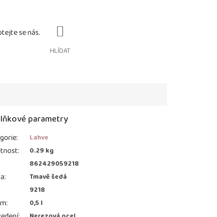
HLÍDAT
lňkové parametry
gorie
:
Lahve
tnost
:
0.29 kg
:
862429059218
va
:
Tmavě šedá
9218
em
:
0,5 l
edení
:
Nerezová ocel