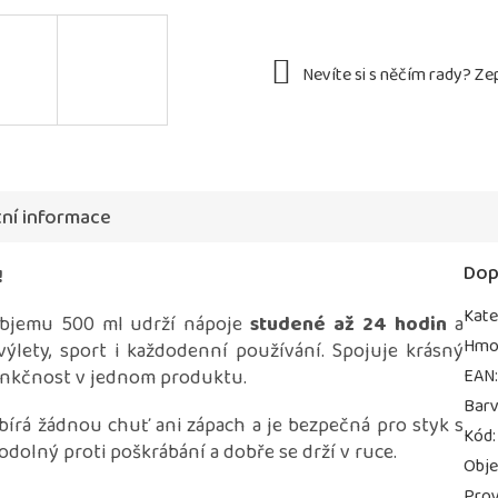
ní informace
Dop
!
Kate
objemu 500 ml udrží nápoje
studené až 24 hodin
a
Hmo
 výlety, sport i každodenní používání. Spojuje krásný
funkčnost v jednom produktu.
EAN
Bar
írá žádnou chuť ani zápach a je bezpečná pro styk s
Kód
:
odolný proti poškrábání a dobře se drží v ruce.
Obj
Prov