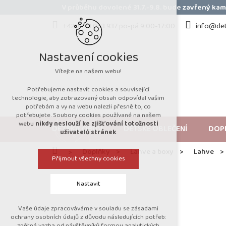
Přejít
V průběhu dovolené 31.7.-9.8. bude zavřený k
na
obsah
+420 723 053 937 po-pá 9:00-17:00
info@det
Nastavení cookies
Vítejte na našem webu!
Potřebujeme nastavit cookies a související
technologie, aby zobrazovaný obsah odpovídal vašim
potřebám a vy na webu nalezli přesně to, co
potřebujete. Soubory cookies používané na našem
webu
nikdy neslouží ke zjišťování totožnosti
DĚTSKÁ OBUV
DĚTSKÉ OBLEČENÍ
DOP
uživatelů stránek
.
Domů
Doplňky
Lahve a boxy
Lahve
Přijmout všechny cookies
Nastavit
Vaše údaje zpracováváme v souladu se zásadami
Technická cookies
ochrany osobních údajů z důvodu následujících potřeb:
zpětná vazba od návštěvníků formou analytických