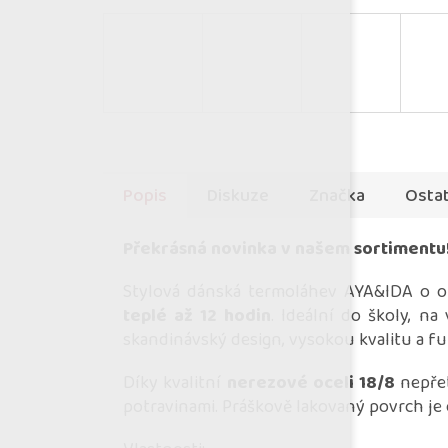
Popis
Diskuze
Značka
Ostat
Překrásná novinka v našem sortimentu
Stylová dánská termoláhev AYA&IDA o 
teplé až 12 hodin
. Ideální do školy, na
skandinávský design, vysokou kvalitu a 
Díky kvalitní
nerezové oceli 18/8
nepřeb
potravinami. Práškově lakovaný povrch je 