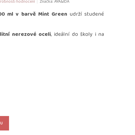
robnosti hodnocení
Značka:
AYA&IDA
0 ml v barvě Mint Green
udrží studené
litní nerezové oceli
, ideální do školy i na
KU