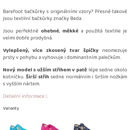
Barefoot bačkůrky s originálními vzory? Přesně takové
jsou textilní bačkůrky značky Beda.
Jsou perfektně
ohebné
,
měkké
a použitá textilie je
velmi dobře prodyšná.
Vylepšený, více zkosený tvar špičky
neomezuje
prsty v pohybu a vyhovuje i dominantním palečkům.
Nový model s užším střihem v patě
lépe sedne okolo
kotníčku.
Širší střih
sedne normálním i širším nožkám
s vyšším nártem.
Detailní informace
Varianty