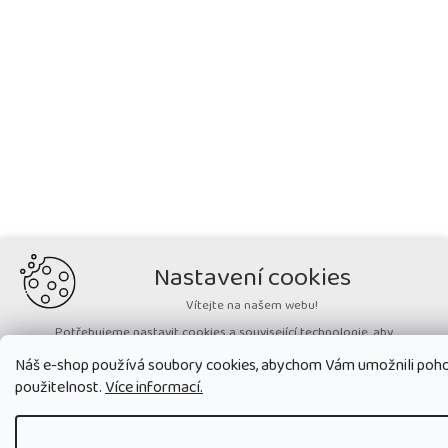
Nastavení cookies
Vítejte na našem webu!
Potřebujeme nastavit cookies a související technologie, aby
zobrazovaný obsah odpovídal vašim potřebám a vy na webu nalezli
Náš e-shop používá soubory cookies, abychom Vám umožnili pohod
přesně to, co potřebujete. Soubory cookies používané na našem webu
nikdy neslouží ke zjišťování totožnosti uživatelů stránek
.
použitelnost.
Více informací.
Přijmout všechny cookies