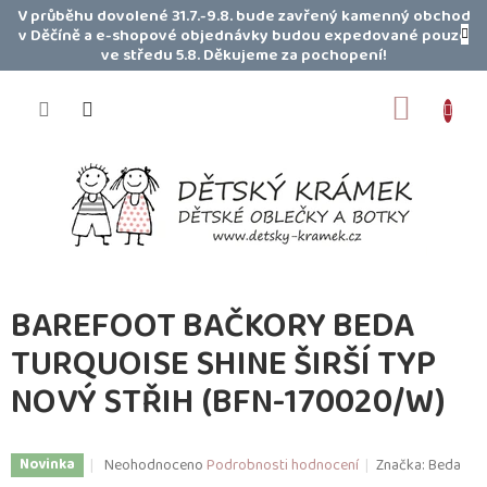
Přejít
V průběhu dovolené 31.7.-9.8. bude zavřený kamenný obchod
na
v Děčíně a e-shopové objednávky budou expedované pouze
obsah
ve středu 5.8. Děkujeme za pochopení!
NÁKUP
KOŠÍK
BAREFOOT BAČKORY BEDA
TURQUOISE SHINE ŠIRŠÍ TYP
NOVÝ STŘIH (BFN-170020/W)
Průměrné
Neohodnoceno
Podrobnosti hodnocení
Značka:
Beda
Novinka
hodnocení