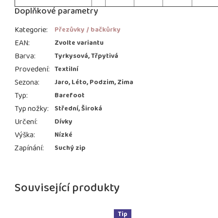
Doplňkové parametry
Kategorie
:
Přezůvky / bačkůrky
EAN
:
Zvolte variantu
Barva
:
Tyrkysová, Třpytivá
Provedení
:
Textilní
Sezona
:
Jaro, Léto, Podzim, Zima
Typ
:
Barefoot
Typ nožky
:
Střední, Široká
Určení
:
Dívky
Výška
:
Nízké
Zapínání
:
Suchý zip
Související produkty
Tip