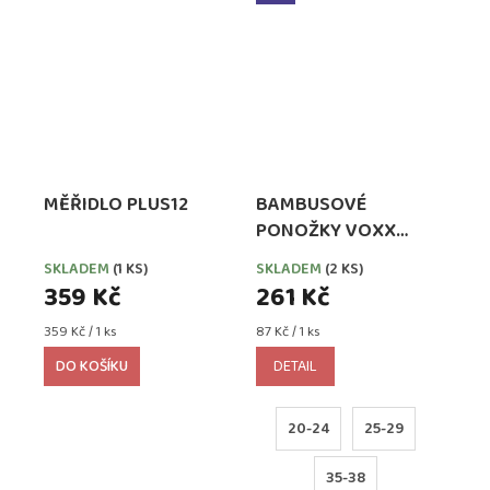
MĚŘIDLO PLUS12
BAMBUSOVÉ
PONOŽKY VOXX
BELKINIK MIX KLUK
SKLADEM
(1 KS)
SKLADEM
(2 KS)
359 Kč
261 Kč
Měrná
Měrná
359 Kč / 1 ks
87 Kč / 1 ks
cena:
cena:
DO KOŠÍKU
DETAIL
20-24
25-29
35-38