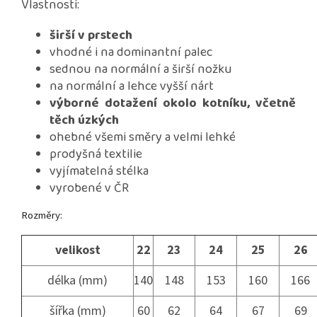
Vlastnosti:
širší v prstech
vhodné i na dominantní palec
sednou na normální a širší nožku
na normální a lehce vyšší nárt
výborné dotažení okolo kotníku, včetně
těch úzkých
ohebné všemi směry a velmi lehké
prodyšná textilie
vyjímatelná stélka
vyrobené v ČR
Rozměry:
velikost
22
23
24
25
26
délka (mm)
140
148
153
160
166
šířka (mm)
60
62
64
67
69