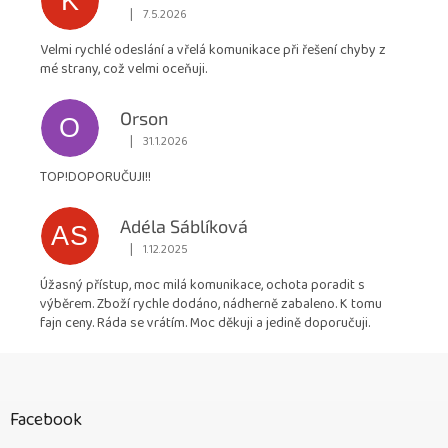
K
|
7.5.2026
Hodnocení obchodu je 5 z 5 hvězdiček.
Velmi rychlé odeslání a vřelá komunikace při řešení chyby z
mé strany, což velmi oceňuji.
Orson
O
|
31.1.2026
Hodnocení obchodu je 5 z 5 hvězdiček.
TOP!DOPORUČUJI!!
Adéla Sáblíková
AS
|
1.12.2025
Hodnocení obchodu je 5 z 5 hvězdiček.
Úžasný přístup, moc milá komunikace, ochota poradit s
výběrem. Zboží rychle dodáno, nádherně zabaleno. K tomu
fajn ceny. Ráda se vrátím. Moc děkuji a jedině doporučuji.
Z
á
p
Facebook
a