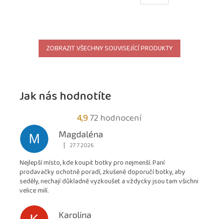
ZOBRAZIT VŠECHNY SOUVISEJÍCÍ PRODUKTY
Jak nás hodnotíte
Průměrné
4,9
72 hodnocení
hodnocení
Magdaléna
M
obchodu
|
27.7.2026
Hodnocení obchodu je 5 z 5 hvězdiček.
je
Nejlepší místo, kde koupit botky pro nejmenší. Paní
4,9
prodavačky ochotně poradí, zkušeně doporučí botky, aby
z
seděly, nechají důkladně vyzkoušet a vždycky jsou tam všichni
5
velice milí.
hvězdiček.
Karolina