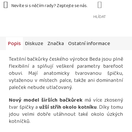
HLÍDAT
Popis
Diskuze
Značka
Ostatní informace
Textilní bačkůrky českého výrobce Beda jsou plně
flexibilní a splňují veškeré parametry barefoot
obuvi. Mají anatomicky tvarovanou špičku,
vytaženou v místech palce, takže ani dominantní
paleček nebude utlačovaný.
Nový model širších bačkůrek
má více zkosený
tvar špičky a
užší střih okolo kotníku
. Díky tomu
jdou velmi dobře utáhnout také okolo úzkých
kotníčků.