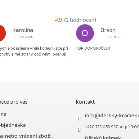
Průměrné
4,9
72 hodnocení
hodnocení
Karolina
Orson
O
obchodu
|
|
7.5.2026
31.1.2026
Hodnocení obchodu je 5 z 5 hvězdiček.
Hodnocení obchodu je
je
rychlé odeslání a vřelá komunikace při
TOP!DOPORUČUJI!!
4,9
chyby z mé strany, což velmi oceňuji.
z
5
hvězdiček.
ace pro vás
Kontakt
jna
info
@
detsky-kramek.
objednávka
+420 723 053 937 po-pá 9:0
a nebo vrácení zboží,
Dětský krámek