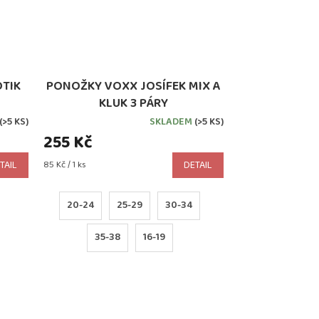
TIK
PONOŽKY VOXX JOSÍFEK MIX A
KLUK 3 PÁRY
(>5 KS)
SKLADEM
(>5 KS)
255 Kč
Měrná
TAIL
85 Kč / 1 ks
DETAIL
cena:
20-24
25-29
30-34
35-38
16-19