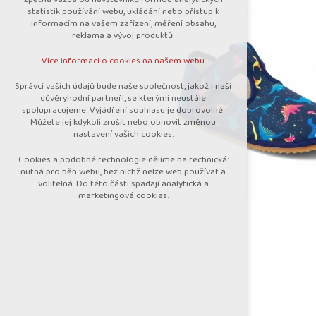
nutná pro provozování webu
statistik používání webu, ukládání nebo přístup k
udržení kontextu stránek (session):
informacím na vašem zařízení, měření obsahu,
případná přihlášení, volby jazyka, apod.
reklama a vývoj produktů.
Volitelná cookies
Více informací o cookies na našem webu
analytická pro anonymizované vyhodnocení
návštěvnosti
Správci vašich údajů bude naše společnost, jakož i naši
marketingová cookies (Google)
důvěryhodní partneři, se kterými neustále
spolupracujeme. Vyjádření souhlasu je dobrovolné.
Více informací o cookies na našem webu
Můžete jej kdykoli zrušit nebo obnovit změnou
nastavení vašich cookies.
Cookies a podobné technologie dělíme na technická:
Přijmout všechny cookies
nutná pro běh webu, bez nichž nelze web používat a
volitelná. Do této části spadají analytická a
marketingová cookies.
Odmítnout vše