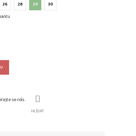
26
28
29
30
iantu
KU
HLÍDAT