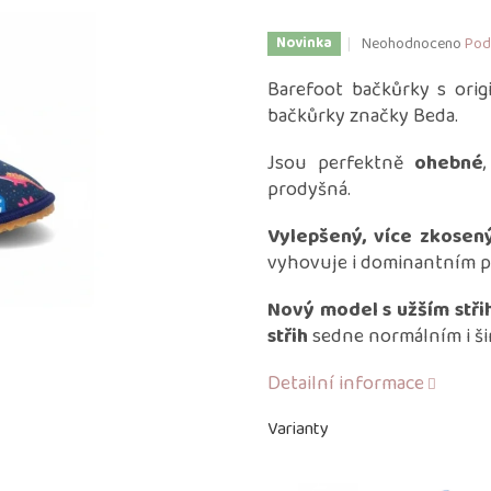
Průměrné
Neohodnoceno
Pod
Novinka
hodnocení
produktu
Barefoot bačkůrky s orig
je
bačkůrky značky Beda.
0,0
z
Jsou perfektně
ohebné
5
prodyšná.
hvězdiček.
Vylepšený, více zkosený
vyhovuje i dominantním p
Nový model s užším stř
střih
sedne normálním i ši
Detailní informace
Varianty