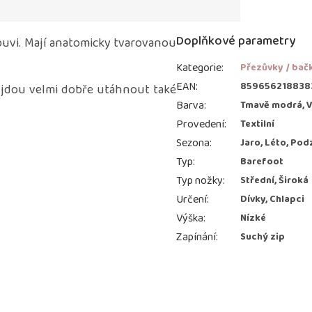
Doplňkové parametry
obuvi. Mají anatomicky tvarovanou
Kategorie
:
Přezůvky / bač
EAN
:
859656218838
 jdou velmi dobře utáhnout také
Barva
:
Tmavě modrá, 
Provedení
:
Textilní
Sezona
:
Jaro, Léto, Pod
Typ
:
Barefoot
Typ nožky
:
Střední, Široká
Určení
:
Dívky, Chlapci
Výška
:
Nízké
Zapínání
:
Suchý zip