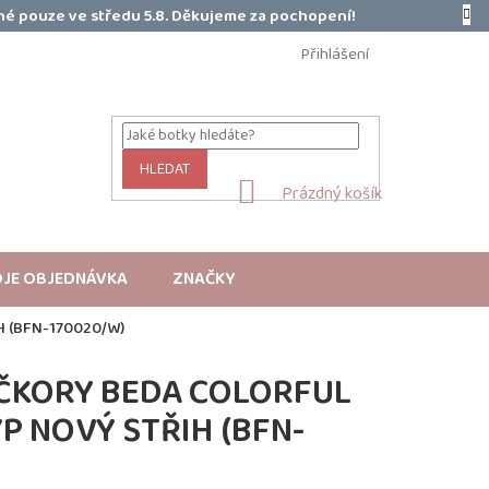
é pouze ve středu 5.8. Děkujeme za pochopení!
Přihlášení
HLEDAT
NÁKUPNÍ
Prázdný košík
KOŠÍK
JE OBJEDNÁVKA
ZNAČKY
 (BFN-170020/W)
ČKORY BEDA COLORFUL
YP NOVÝ STŘIH (BFN-