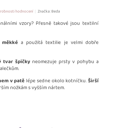
robnosti hodnocení
Značka:
Beda
inálními vzory? Přesně takové jsou textilní
,
měkké
a použitá textilie je velmi dobře
 tvar špičky
neomezuje prsty v pohybu a
alečkům.
ihem v patě
lépe sedne okolo kotníčku.
Širší
rším nožkám s vyšším nártem.