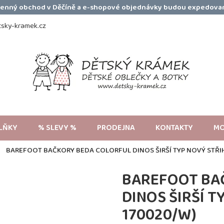
amenný obchod v Děčíně a e-shopové objednávky budou expedovan
sky-kramek.cz
LŇKY
% SLEVY %
PRODEJNA
KONTAKTY
MO
BAREFOOT BAČKORY BEDA COLORFUL DINOS ŠIRŠÍ TYP NOVÝ STŘIH
BAREFOOT BA
DINOS ŠIRŠÍ T
170020/W)