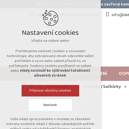
Přejít
V průběhu dovolené 31.7.-9.8. bude zavřený k
na
obsah
+420 723 053 937 po-pá 9:00-17:00
info@det
Nastavení cookies
Vítejte na našem webu!
Potřebujeme nastavit cookies a související
technologie, aby zobrazovaný obsah odpovídal vašim
potřebám a vy na webu nalezli přesně to, co
potřebujete. Soubory cookies používané na našem
webu
nikdy neslouží ke zjišťování totožnosti
DĚTSKÁ OBUV
DĚTSKÉ OBLEČENÍ
DOP
uživatelů stránek
.
Domů
Dětská obuv
Přezůvky / bačkůrky
Přijmout všechny cookies
Nastavit
Vaše údaje zpracováváme v souladu se zásadami
Technická cookies
ochrany osobních údajů z důvodu následujících potřeb:
zpětná vazba od návštěvníků formou analytických