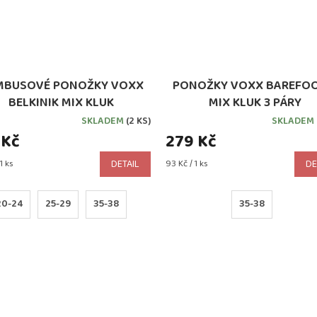
MBUSOVÉ PONOŽKY VOXX
PONOŽKY VOXX BAREFOO
BELKINIK MIX KLUK
MIX KLUK 3 PÁRY
SKLADEM
(2 KS)
SKLADEM
 Kč
279 Kč
Měrná
1 ks
DETAIL
93 Kč / 1 ks
DE
cena:
20-24
25-29
35-38
35-38