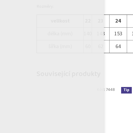
Rozměry:
velikost
22
23
24
délka (mm)
140
148
153
šířka (mm)
60
62
64
Související produkty
Kód:
7448
Tip