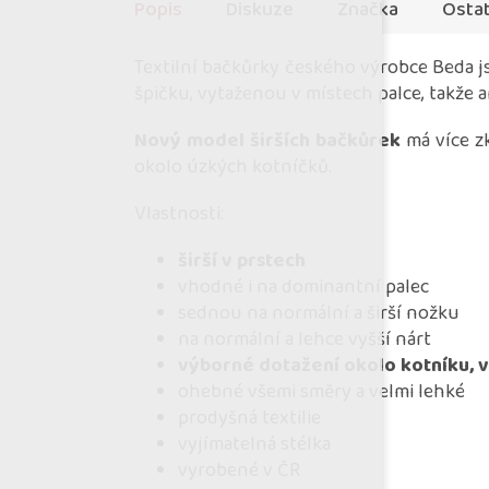
Popis
Diskuze
Značka
Ostat
Textilní bačkůrky českého výrobce Beda js
špičku, vytaženou v místech palce, takže
Nový model širších bačkůrek
má více z
okolo úzkých kotníčků.
Vlastnosti:
širší v prstech
vhodné i na dominantní palec
sednou na normální a širší nožku
na normální a lehce vyšší nárt
výborné dotažení okolo kotníku, 
ohebné všemi směry a velmi lehké
prodyšná textilie
vyjímatelná stélka
vyrobené v ČR