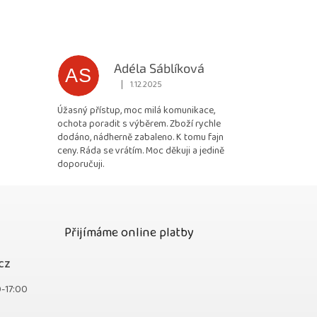
Adéla Sáblíková
AS
|
1.12.2025
 5 z 5 hvězdiček.
Hodnocení obchodu je 5 z 5 hvězdiček.
Úžasný přístup, moc milá komunikace,
ochota poradit s výběrem. Zboží rychle
dodáno, nádherně zabaleno. K tomu fajn
ceny. Ráda se vrátím. Moc děkuji a jedině
doporučuji.
Přijímáme online platby
cz
0-17:00