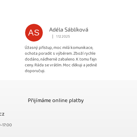
Adéla Sáblíková
AS
|
1.12.2025
 5 z 5 hvězdiček.
Hodnocení obchodu je 5 z 5 hvězdiček.
Úžasný přístup, moc milá komunikace,
ochota poradit s výběrem. Zboží rychle
dodáno, nádherně zabaleno. K tomu fajn
ceny. Ráda se vrátím. Moc děkuji a jedině
doporučuji.
Přijímáme online platby
cz
0-17:00