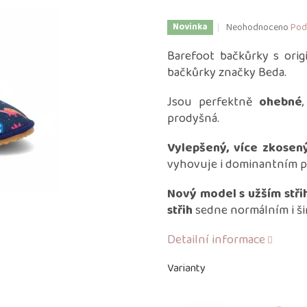
Průměrné
Neohodnoceno
Pod
Novinka
hodnocení
produktu
Barefoot bačkůrky s orig
je
bačkůrky značky Beda.
0,0
z
Jsou perfektně
ohebné
5
prodyšná.
hvězdiček.
Vylepšený, více zkosený
vyhovuje i dominantním p
Nový model s užším stř
střih
sedne normálním i ši
Detailní informace
Varianty