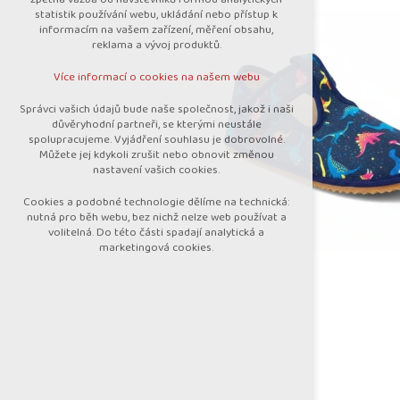
nutná pro provozování webu
statistik používání webu, ukládání nebo přístup k
udržení kontextu stránek (session):
informacím na vašem zařízení, měření obsahu,
případná přihlášení, volby jazyka, apod.
reklama a vývoj produktů.
Volitelná cookies
Více informací o cookies na našem webu
analytická pro anonymizované vyhodnocení
návštěvnosti
Správci vašich údajů bude naše společnost, jakož i naši
marketingová cookies (Google)
důvěryhodní partneři, se kterými neustále
spolupracujeme. Vyjádření souhlasu je dobrovolné.
Více informací o cookies na našem webu
Můžete jej kdykoli zrušit nebo obnovit změnou
nastavení vašich cookies.
Cookies a podobné technologie dělíme na technická:
Přijmout všechny cookies
nutná pro běh webu, bez nichž nelze web používat a
volitelná. Do této části spadají analytická a
marketingová cookies.
Odmítnout vše