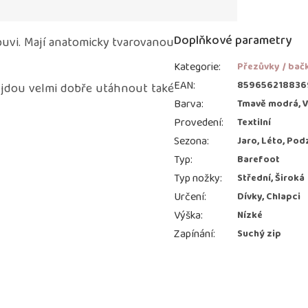
Doplňkové parametry
obuvi. Mají anatomicky tvarovanou
Kategorie
:
Přezůvky / bač
EAN
:
859656218836
 jdou velmi dobře utáhnout také
Barva
:
Tmavě modrá, 
Provedení
:
Textilní
Sezona
:
Jaro, Léto, Pod
Typ
:
Barefoot
Typ nožky
:
Střední, Široká
Určení
:
Dívky, Chlapci
Výška
:
Nízké
Zapínání
:
Suchý zip