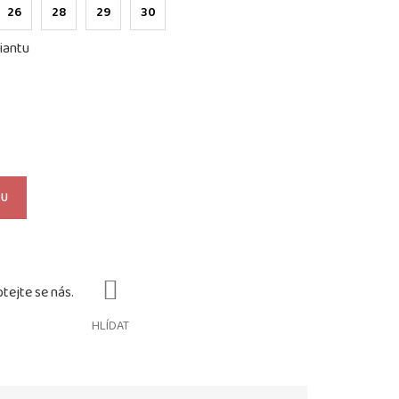
26
28
29
30
iantu
KU
HLÍDAT