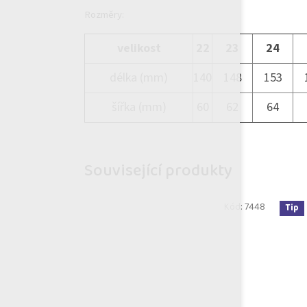
Rozměry:
velikost
22
23
24
délka (mm)
140
148
153
šířka (mm)
60
62
64
Související produkty
Kód:
7448
Tip