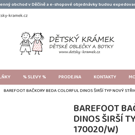
amenný obchod v Děčíně a e-shopové objednávky budou expedovan
sky-kramek.cz
LŇKY
% SLEVY %
PRODEJNA
KONTAKTY
MO
BAREFOOT BAČKORY BEDA COLORFUL DINOS ŠIRŠÍ TYP NOVÝ STŘIH
BAREFOOT BA
DINOS ŠIRŠÍ T
170020/W)