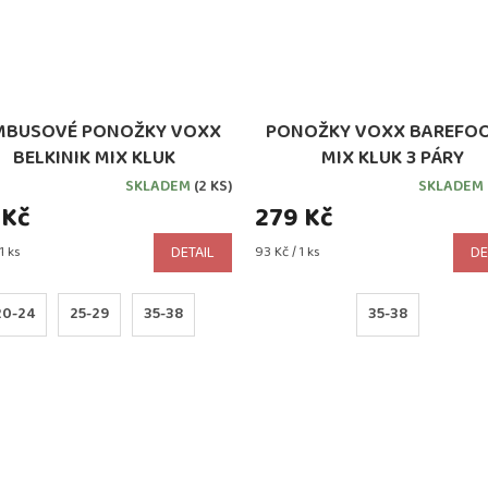
MBUSOVÉ PONOŽKY VOXX
PONOŽKY VOXX BAREFOO
BELKINIK MIX KLUK
MIX KLUK 3 PÁRY
SKLADEM
(2 KS)
SKLADEM
 Kč
279 Kč
Měrná
1 ks
DETAIL
93 Kč / 1 ks
DE
cena:
20-24
25-29
35-38
35-38