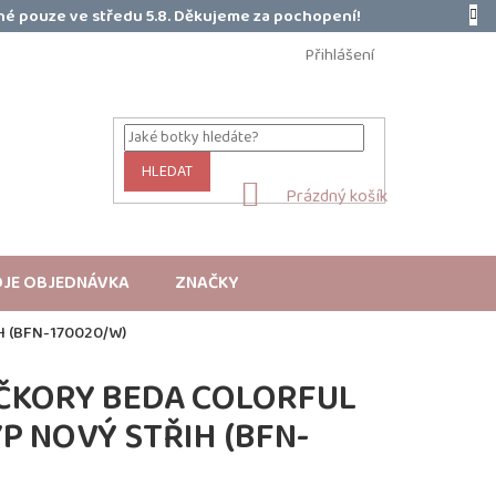
é pouze ve středu 5.8. Děkujeme za pochopení!
Přihlášení
HLEDAT
NÁKUPNÍ
Prázdný košík
KOŠÍK
JE OBJEDNÁVKA
ZNAČKY
 (BFN-170020/W)
ČKORY BEDA COLORFUL
YP NOVÝ STŘIH (BFN-