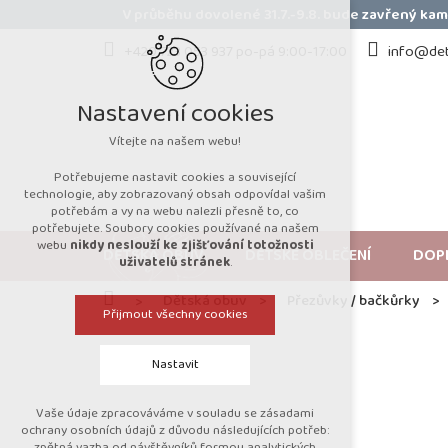
Přejít
V průběhu dovolené 31.7.-9.8. bude zavřený k
na
obsah
+420 723 053 937 po-pá 9:00-17:00
info@det
Nastavení cookies
Vítejte na našem webu!
Potřebujeme nastavit cookies a související
technologie, aby zobrazovaný obsah odpovídal vašim
potřebám a vy na webu nalezli přesně to, co
potřebujete. Soubory cookies používané na našem
webu
nikdy neslouží ke zjišťování totožnosti
DĚTSKÁ OBUV
DĚTSKÉ OBLEČENÍ
DOP
uživatelů stránek
.
Domů
Dětská obuv
Přezůvky / bačkůrky
Přijmout všechny cookies
Nastavit
Vaše údaje zpracováváme v souladu se zásadami
Technická cookies
ochrany osobních údajů z důvodu následujících potřeb:
zpětná vazba od návštěvníků formou analytických