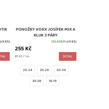
TIK
PONOŽKY VOXX JOSÍFEK MIX A
KLUK 3 PÁRY
(>5 KS)
SKLADEM
(>5 KS)
255 Kč
Měrná
TAIL
85 Kč / 1 ks
DETAIL
cena:
20-24
25-29
30-34
35-38
16-19