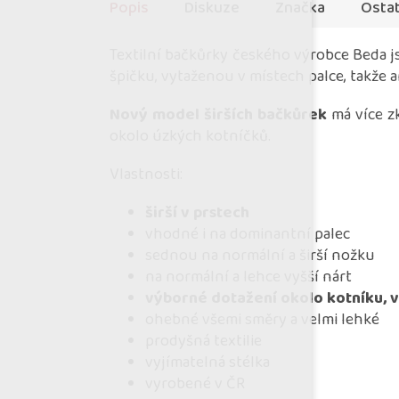
Popis
Diskuze
Značka
Ostat
Textilní bačkůrky českého výrobce Beda js
špičku, vytaženou v místech palce, takže
Nový model širších bačkůrek
má více z
okolo úzkých kotníčků.
Vlastnosti:
širší v prstech
vhodné i na dominantní palec
sednou na normální a širší nožku
na normální a lehce vyšší nárt
výborné dotažení okolo kotníku, 
ohebné všemi směry a velmi lehké
prodyšná textilie
vyjímatelná stélka
vyrobené v ČR