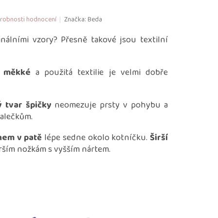
robnosti hodnocení
Značka:
Beda
inálními vzory? Přesně takové jsou textilní
,
měkké
a použitá textilie je velmi dobře
 tvar špičky
neomezuje prsty v pohybu a
alečkům.
ihem v patě
lépe sedne okolo kotníčku.
Širší
rším nožkám s vyšším nártem.