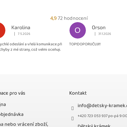
Průměrné
4,9
72 hodnocení
hodnocení
Karolina
Orson
O
obchodu
|
|
7.5.2026
31.1.2026
Hodnocení obchodu je 5 z 5 hvězdiček.
Hodnocení obchodu je
je
rychlé odeslání a vřelá komunikace při
TOP!DOPORUČUJI!!
4,9
chyby z mé strany, což velmi oceňuji.
z
5
hvězdiček.
ace pro vás
Kontakt
jna
info
@
detsky-kramek.
objednávka
+420 723 053 937 po-pá 9:0
a nebo vrácení zboží,
Dětský krámek