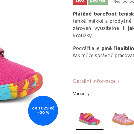
Průměrné
Neohodnoc
Akce
Novinka
hodnocení
produktu
Plátěné barefoot tenis
je
lehké, měkké a prodyšné.
0,0
zároveň využitelné
i ja
z
kroužky.
5
hvězdiček.
Podrážka je
plně flexibiln
tak může správně pracova
Detailní informace
Varianty
od 1 029 Kč
–20 %