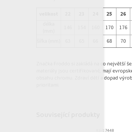
velikost
22
23
24
25
26
délka
146
154
160
170
176
(mm)
šířka (mm)
63
65
66
68
70
Značka Froddo si zakládá na co největší š
materiály jsou certifikované, mají evropsk
obsahu chromu. Zdraví dětí a dopad výroby
prioritami.
Související produkty
Kód:
7448