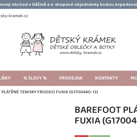
amenný obchod v Děčíně a e-shopové objednávky budou expedovan
sky-kramek.cz
LŇKY
% SLEVY %
PRODEJNA
KONTAKTY
MO
PLÁTĚNÉ TENISKY FRODDO FUXIA (G1700440-13)
BAREFOOT PL
FUXIA (G17004