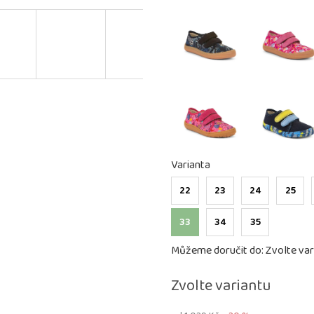
Varianta
22
23
24
25
33
34
35
Můžeme doručit do:
Zvolte var
Zvolte variantu