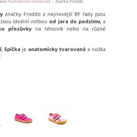
eno
Podrobnosti hodnocení
Značka:
Froddo
ky
značky Froddo z nejnovější BF řady jsou
 Jsou ideální volbou
od jara do podzimu
, a
ko přezůvky
na tělocvik nebo na různé
í
,
špička
je
anatomicky tvarovaná
a nožka
t.