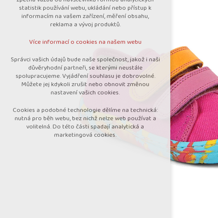
nutná pro provozování webu
statistik používání webu, ukládání nebo přístup k
udržení kontextu stránek (session):
informacím na vašem zařízení, měření obsahu,
případná přihlášení, volby jazyka, apod.
reklama a vývoj produktů.
Volitelná cookies
Více informací o cookies na našem webu
analytická pro anonymizované vyhodnocení
návštěvnosti
Správci vašich údajů bude naše společnost, jakož i naši
marketingová cookies (Google)
důvěryhodní partneři, se kterými neustále
spolupracujeme. Vyjádření souhlasu je dobrovolné.
Více informací o cookies na našem webu
Můžete jej kdykoli zrušit nebo obnovit změnou
nastavení vašich cookies.
Cookies a podobné technologie dělíme na technická:
Přijmout všechny cookies
nutná pro běh webu, bez nichž nelze web používat a
volitelná. Do této části spadají analytická a
marketingová cookies.
Odmítnout vše