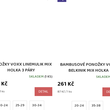
ŽKY VOXX LINEMULIK MIX
BAMBUSOVÉ PONOŽKY V
HOLKA 3 PÁRY
BELKINIK MIX HOLKA
SKLADEM
(1 KS)
SKLADE
 Kč
261 Kč
1 ks
DETAIL
Měrná
87 Kč / 1 ks
DE
cena:
20-24
25-29
30-34
20-24
35-38