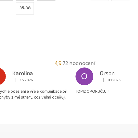
35-38
Průměrné
4,9
72 hodnocení
hodnocení
Karolina
Orson
O
obchodu
|
|
7.5.2026
31.1.2026
Hodnocení obchodu je 5 z 5 hvězdiček.
Hodnocení obchodu je
je
rychlé odeslání a vřelá komunikace při
TOP!DOPORUČUJI!!
4,9
chyby z mé strany, což velmi oceňuji.
z
5
hvězdiček.