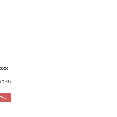
OXX
M
(2 KS)
TAIL