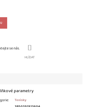
KU
HLÍDAT
lňkové parametry
gorie
:
Tenisky
:
3850391913604