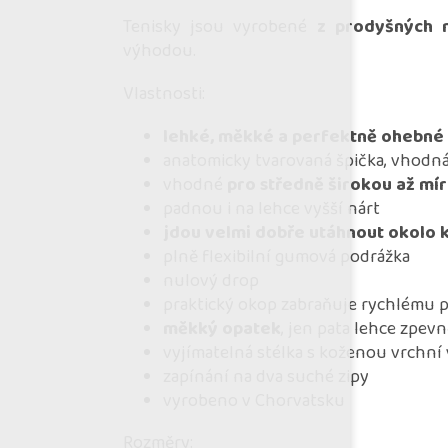
Tenisky jsou vyrobené
z prodyšných 
výhodou.
Vlastnosti:
lehké, měkké a perfektně ohebné
anatomicky tvarovaná špička, vhodná
vhodné
pro středně širokou až mír
padnou i na lehce vyšší nárt
jdou velmi dobře utáhnout okolo 
plně flexibilní gumová podrážka
nulový drop
praktický okop zabraňuje rychlému 
měkký opatek
, jen pata lehce zpe
vyjímatelná stélka s koženou vrchní
zapínání na dva suché zipy
vyrobeno v Chorvatsku
Rozměry: