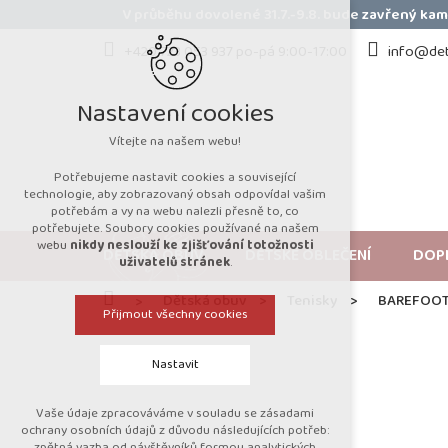
Přejít
V průběhu dovolené 31.7.-9.8. bude zavřený k
na
obsah
+420 723 053 937 po-pá 9:00-17:00
info@det
Nastavení cookies
Vítejte na našem webu!
Potřebujeme nastavit cookies a související
technologie, aby zobrazovaný obsah odpovídal vašim
potřebám a vy na webu nalezli přesně to, co
potřebujete. Soubory cookies používané na našem
webu
nikdy neslouží ke zjišťování totožnosti
DĚTSKÁ OBUV
DĚTSKÉ OBLEČENÍ
DOP
uživatelů stránek
.
Domů
Dětská obuv
Tenisky
BAREFOOT 
Přijmout všechny cookies
Nastavit
Vaše údaje zpracováváme v souladu se zásadami
Technická cookies
ochrany osobních údajů z důvodu následujících potřeb:
zpětná vazba od návštěvníků formou analytických