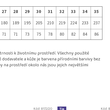
27
28
29
30
31
32
33
34
35
180
189
195
205
210
219
224
233
237
71
71
73
75
78
80
82
84
86
etrnosti k životnímu prostředí. Všechny použité
é dodavatele a kůže je barvena přírodními barvivy bez
 na prostředí okolo nás jsou jejich největšími
Kód:
8172/20
Kód:
8
Tip