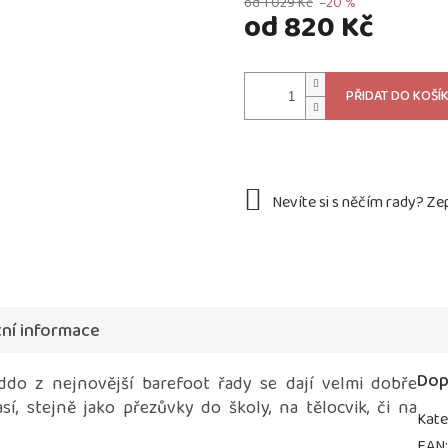
od 1 029 Kč
–20 %
od
820 Kč
Měrná
cena:
PŘIDAT DO KOŠÍ
ní informace
Dop
do z nejnovější barefoot řady se dají velmi dobře
í, stejně jako přezůvky do školy, na tělocvik, či na
Kate
EAN