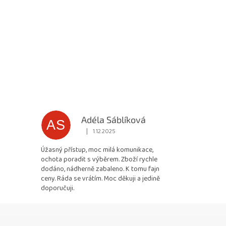
Adéla Sáblíková
AS
|
1.12.2025
 5 z 5 hvězdiček.
Hodnocení obchodu je 5 z 5 hvězdiček.
Úžasný přístup, moc milá komunikace,
ochota poradit s výběrem. Zboží rychle
dodáno, nádherně zabaleno. K tomu fajn
ceny. Ráda se vrátím. Moc děkuji a jedině
doporučuji.