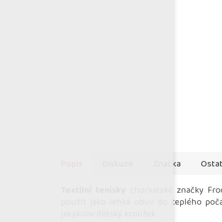
Popis
Diskuze
Značka
Ostat
Textilní tenisky
chorvatské značky Frod
použít jako lehká obuv do teplého počas
jakýkoliv dětský kroužek.