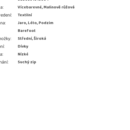
va
:
Vícebarevné, Malinově růžová
edení
:
Textilní
ona
:
Jaro, Léto, Podzim
Barefoot
nožky
:
Střední, Široká
ní
:
Dívky
ka
:
Nízké
nání
:
Suchý zip