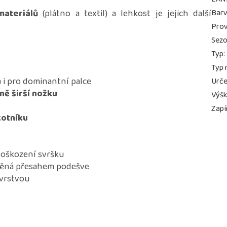
materiálů
(plátno a textil) a lehkost je jejich další
Bar
Prov
Sez
Typ
:
Typ 
 i pro dominantní palce
Urče
ně širší nožku
Výš
Zapí
kotníku
poškození svršku
vněná přesahem podešve
 vrstvou