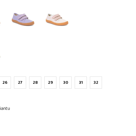
26
27
28
29
30
31
32
iantu