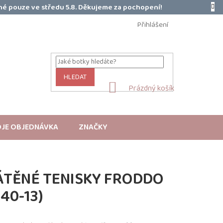
é pouze ve středu 5.8. Děkujeme za pochopení!
Přihlášení
HLEDAT
NÁKUPNÍ
Prázdný košík
KOŠÍK
JE OBJEDNÁVKA
ZNAČKY
ÁTĚNÉ TENISKY FRODDO
40-13)