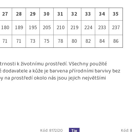
27
28
29
30
31
32
33
34
35
180
189
195
205
210
219
224
233
237
71
71
73
75
78
80
82
84
86
etrnosti k životnímu prostředí. Všechny použité
é dodavatele a kůže je barvena přírodními barvivy bez
 na prostředí okolo nás jsou jejich největšími
Kód:
8172/20
Kód:
8
Tip