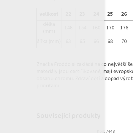
velikost
22
23
24
25
26
délka
146
154
160
170
176
(mm)
šířka (mm)
63
65
66
68
70
Značka Froddo si zakládá na co největší š
materiály jsou certifikované, mají evropsk
obsahu chromu. Zdraví dětí a dopad výroby
prioritami.
Související produkty
Kód:
7448