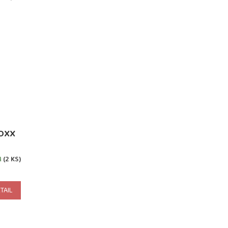
OXX
M
(2 KS)
TAIL