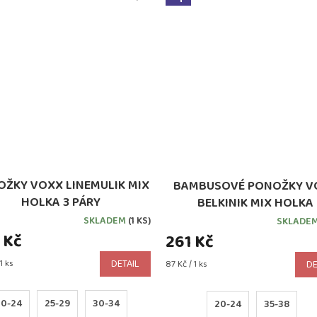
ŽKY VOXX LINEMULIK MIX
BAMBUSOVÉ PONOŽKY V
HOLKA 3 PÁRY
BELKINIK MIX HOLKA
SKLADEM
(1 KS)
SKLADE
 Kč
261 Kč
1 ks
DETAIL
Měrná
87 Kč / 1 ks
DE
cena:
20-24
25-29
30-34
20-24
35-38