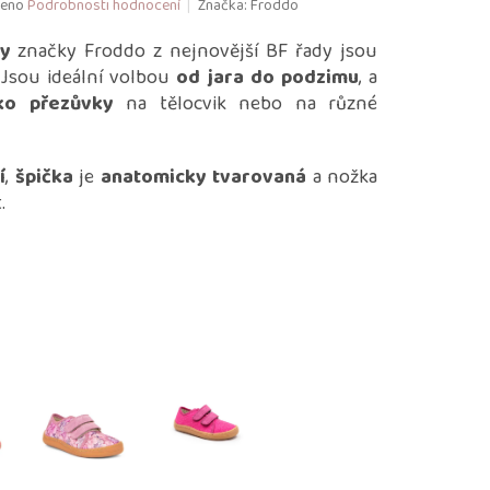
eno
Podrobnosti hodnocení
Značka:
Froddo
ky
značky Froddo z nejnovější BF řady jsou
 Jsou ideální volbou
od jara do podzimu
, a
ko přezůvky
na tělocvik nebo na různé
í
,
špička
je
anatomicky tvarovaná
a nožka
t.