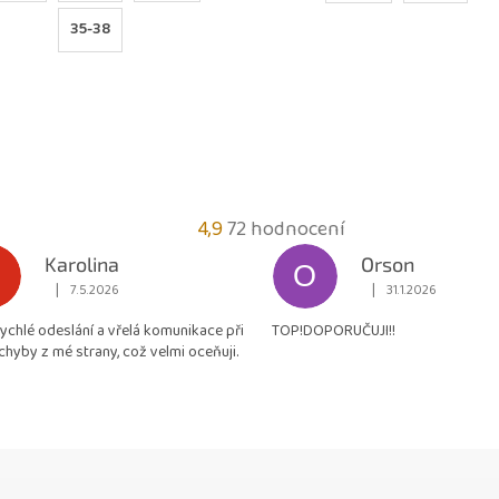
35-38
Průměrné
4,9
72 hodnocení
hodnocení
Karolina
Orson
O
obchodu
|
|
7.5.2026
31.1.2026
Hodnocení obchodu je 5 z 5 hvězdiček.
Hodnocení obchodu je
je
rychlé odeslání a vřelá komunikace při
TOP!DOPORUČUJI!!
4,9
chyby z mé strany, což velmi oceňuji.
z
5
hvězdiček.