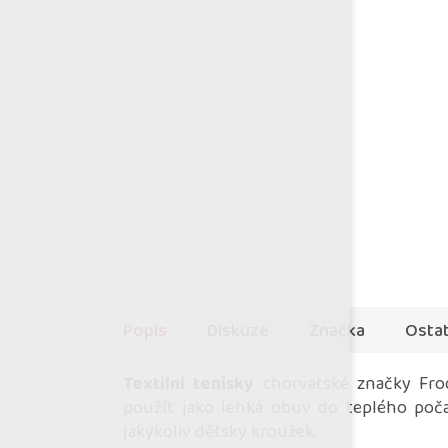
Popis
Diskuze
Značka
Ostat
Textilní tenisky
chorvatské značky Frod
použít jako lehká obuv do teplého počas
jakýkoliv dětský kroužek.