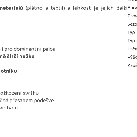
materiálů
(plátno a textil) a lehkost je jejich další
Bar
Prov
Sez
Typ
:
Typ 
 i pro dominantní palce
Urče
ně širší nožku
Výš
Zapí
kotníku
poškození svršku
vněná přesahem podešve
 vrstvou