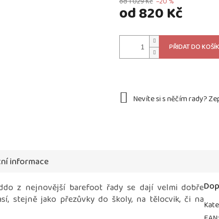
od 1 029 Kč
–20 %
od
820 Kč
Měrná
cena:
PŘIDAT DO KOŠÍ
ní informace
Dop
do z nejnovější barefoot řady se dají velmi dobře
í, stejně jako přezůvky do školy, na tělocvik, či na
Kate
EAN