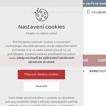
Přejít
V průběhu dovolené 31.7.-9.8. bude zavřený k
na
obsah
+420 723 053 937 po-pá 9:00-17:00
info@det
Nastavení cookies
Vítejte na našem webu!
Potřebujeme nastavit cookies a související
technologie, aby zobrazovaný obsah odpovídal vašim
potřebám a vy na webu nalezli přesně to, co
potřebujete. Soubory cookies používané na našem
webu
nikdy neslouží ke zjišťování totožnosti
DĚTSKÁ OBUV
DĚTSKÉ OBLEČENÍ
DOP
uživatelů stránek
.
Domů
Dětská obuv
Tenisky
BAREFOOT 
Přijmout všechny cookies
Nastavit
Vaše údaje zpracováváme v souladu se zásadami
Technická cookies
ochrany osobních údajů z důvodu následujících potřeb:
zpětná vazba od návštěvníků formou analytických