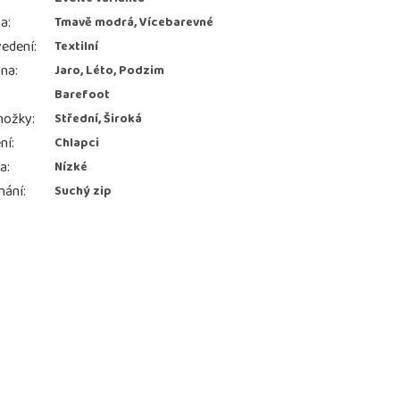
va
:
Tmavě modrá, Vícebarevné
edení
:
Textilní
ona
:
Jaro, Léto, Podzim
Barefoot
nožky
:
Střední, Široká
ní
:
Chlapci
ka
:
Nízké
nání
:
Suchý zip