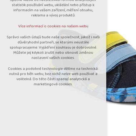
nutná pro provozování webu
statistik používání webu, ukládání nebo přístup k
udržení kontextu stránek (session):
informacím na vašem zařízení, měření obsahu,
případná přihlášení, volby jazyka, apod.
reklama a vývoj produktů.
Volitelná cookies
Více informací o cookies na našem webu
analytická pro anonymizované vyhodnocení
návštěvnosti
Správci vašich údajů bude naše společnost, jakož i naši
marketingová cookies (Google)
důvěryhodní partneři, se kterými neustále
spolupracujeme. Vyjádření souhlasu je dobrovolné.
Více informací o cookies na našem webu
Můžete jej kdykoli zrušit nebo obnovit změnou
nastavení vašich cookies.
Cookies a podobné technologie dělíme na technická:
Přijmout všechny cookies
nutná pro běh webu, bez nichž nelze web používat a
volitelná. Do této části spadají analytická a
marketingová cookies.
Odmítnout vše