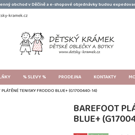
amenný obchod v Děčíně a e-shopové objednávky budou expedovan
sky-kramek.cz
LŇKY
% SLEVY %
PRODEJNA
KONTAKTY
MO
PLÁTĚNÉ TENISKY FRODDO BLUE+ (G1700440-14)
BAREFOOT PL
BLUE+ (G1700