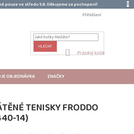
é pouze ve středu 5.8. Děkujeme za pochopení!
Přihlášení
HLEDAT
NÁKUPNÍ
Prázdný košík
KOŠÍK
JE OBJEDNÁVKA
ZNAČKY
ÁTĚNÉ TENISKY FRODDO
440-14)