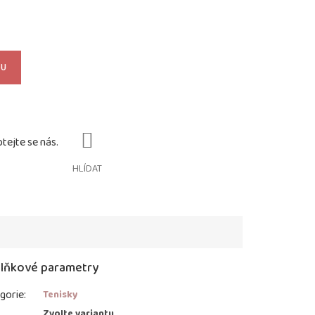
KU
HLÍDAT
lňkové parametry
gorie
:
Tenisky
:
Zvolte variantu