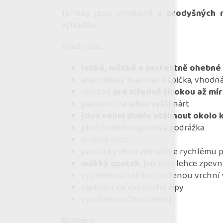
Tenisky jsou vyrobené
z prodyšných 
výhodou.
Vlastnosti:
lehké, měkké a perfektně ohebné
anatomicky tvarovaná špička, vhodná
vhodné
pro středně širokou až mír
padnou i na lehce vyšší nárt
jdou velmi dobře utáhnout okolo 
plně flexibilní gumová podrážka
nulový drop
praktický okop zabraňuje rychlému 
měkký opatek
, jen pata lehce zpe
vyjímatelná stélka s koženou vrchní
zapínání na dva suché zipy
vyrobeno v Chorvatsku
Rozměry: