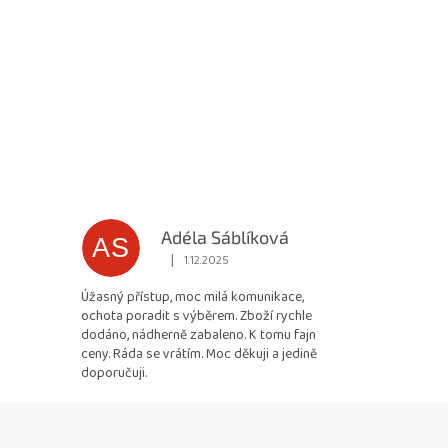
Adéla Sáblíková
AS
|
1.12.2025
 5 z 5 hvězdiček.
Hodnocení obchodu je 5 z 5 hvězdiček.
Úžasný přístup, moc milá komunikace,
ochota poradit s výběrem. Zboží rychle
dodáno, nádherně zabaleno. K tomu fajn
ceny. Ráda se vrátím. Moc děkuji a jedině
doporučuji.